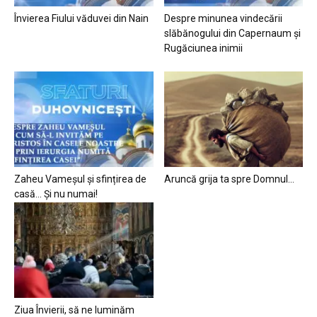
Învierea Fiului văduvei din Nain
Despre minunea vindecării
slăbănogului din Capernaum și
Rugăciunea inimii
Zaheu Vameșul și sfințirea de
Aruncă grija ta spre Domnul…
casă… Și nu numai!
Ziua Învierii, să ne luminăm