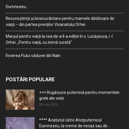
Dumnezeu…
Recunoștință și binecuvântare pentru mamele dătătoare de
viață – din partea preoților Vicariatului Orhei
Marșul pentru viață la cea de-a II-a ediție în s. Lucășeuca, r-l
Orhei: „Pentru viață, cu inimă curată”
Învierea Fiului văduvei din Nain
POSTĂRI POPULARE
+++ Rugăciune puternică pentru momentele
grele ale vieţii
28 iulie 2010
**** Acatistul către Atotputernicul
Dumnezeu, la vreme de necaz sau de...