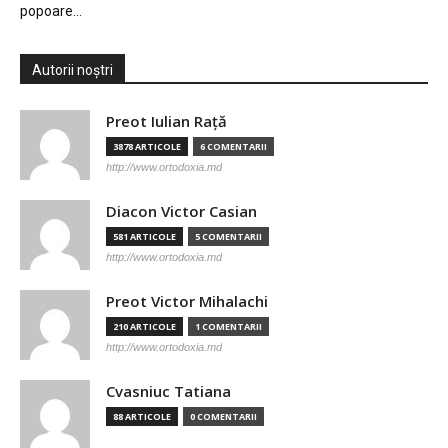
popoare…
Autorii noștri
Preot Iulian Raţă
3878 ARTICOLE
6 COMENTARII
http://www.ortodoxia.md
Diacon Victor Casian
581 ARTICOLE
5 COMENTARII
http://www.ortodoxia.md
Preot Victor Mihalachi
210 ARTICOLE
1 COMENTARII
http://www.ortodoxia.md
Cvasniuc Tatiana
88 ARTICOLE
0 COMENTARII