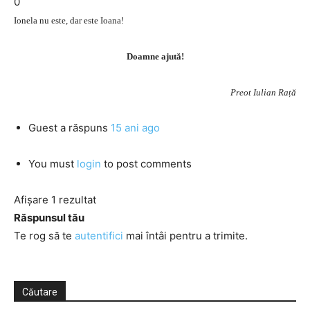
0
Ionela nu este, dar este Ioana!
Doamne ajută!
Preot Iulian Rață
Guest
a răspuns
15 ani ago
You must
login
to post comments
Afișare 1 rezultat
Răspunsul tău
Te rog să te
autentifici
mai întâi pentru a trimite.
Căutare