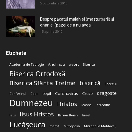
5 octombrie 2010
Despre păcatul malahiei (masturbării) şi
onaniei (pazei de a nu avea...
15 aprilie 2010
Etichete
Anul nou
avort
Academia de Teologie
Biserica
Biserica Ortodoxă
Biserica Sfânta Treime
biserică
Botezul
dragoste
copil
Coronavirus
Cruce
Conferință
Copii
Dumnezeu
Hristos
Icoana
Ierusalim
Iisus Hristos
Iisus
Ilarion Boian
Israel
Lucășeuca
mamă
Mitropolia
Mitropolia Moldovei;