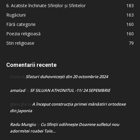
6. Acatiste închinate Sfinților și Sfintelor
183
Rugăciuni
163
Fără categorie
160
Poezia religioasă
160
Stiri religioase
79
Comentarii recente
Sfaturi duhovnicești din 20 octombrie 2024
Doina
la
amalad
SF SILUAN ATHONITUL -11/ 24 SEPEMBRIE
la
A început construcţia primei mănăstiri ortodoxe
gheorghe
la
din Japonia
Radu Mungiu
Cu Sfinții odihnește Doamne sufletul nou
la
adormitei roabei Tale…