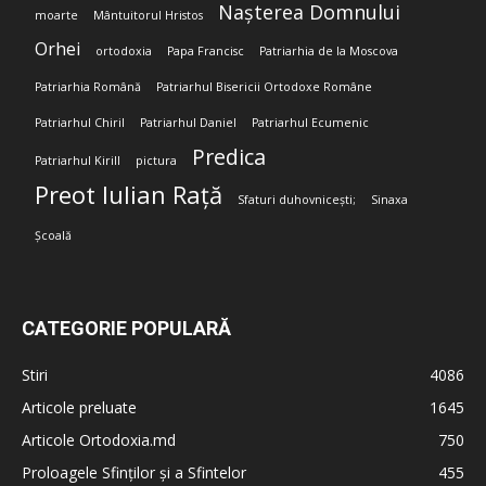
Nașterea Domnului
moarte
Mântuitorul Hristos
Orhei
ortodoxia
Papa Francisc
Patriarhia de la Moscova
Patriarhia Română
Patriarhul Bisericii Ortodoxe Române
Patriarhul Chiril
Patriarhul Daniel
Patriarhul Ecumenic
Predica
Patriarhul Kirill
pictura
Preot Iulian Rață
Sfaturi duhovnicești;
Sinaxa
Școală
CATEGORIE POPULARĂ
Stiri
4086
Articole preluate
1645
Articole Ortodoxia.md
750
Proloagele Sfinților și a Sfintelor
455