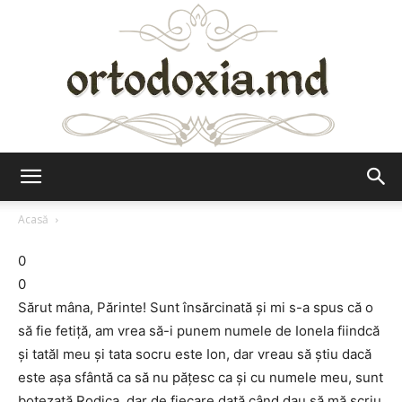
Ortodoxia.md
Acasă
0
0
Sărut mâna, Părinte! Sunt însărcinată şi mi s-a spus că o
să fie fetiţă, am vrea să-i punem numele de Ionela fiindcă
şi tatăl meu şi tata socru este Ion, dar vreau să ştiu dacă
este aşa sfântă ca să nu păţesc ca şi cu numele meu, sunt
botezată Rodica, dar de fiecare dată când dau să mă scriu