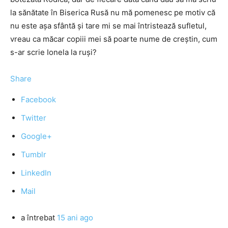
la sănătate în Biserica Rusă nu mă pomenesc pe motiv că
nu este aşa sfântă şi tare mi se mai întristează sufletul,
vreau ca măcar copiii mei să poarte nume de creştin, cum
s-ar scrie Ionela la ruşi?
Share
Facebook
Twitter
Google+
Tumblr
LinkedIn
Mail
a întrebat
15 ani ago