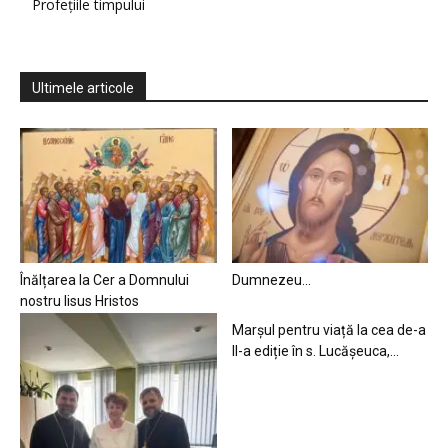
Profețiile timpului
Ultimele articole
Înălțarea la Cer a Domnului
Dumnezeu…
nostru Iisus Hristos
Marșul pentru viață la cea de-a
II-a ediție în s. Lucășeuca,...