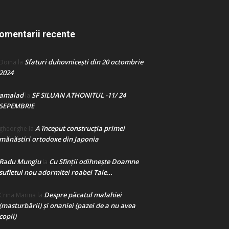
omentarii recente
Sfaturi duhovnicești din 20 octombrie
Doina
la
2024
amalad
SF SILUAN ATHONITUL -11/ 24
la
SEPEMBRIE
A început construcţia primei
gheorghe
la
mănăstiri ortodoxe din Japonia
Radu Mungiu
Cu Sfinții odihnește Doamne
la
sufletul nou adormitei roabei Tale…
Despre păcatul malahiei
Crina Marina
la
(masturbării) şi onaniei (pazei de a nu avea
copii)