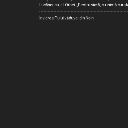
Lucășeuca, r-l Orhei: „Pentru viață, cu inimă curat
Învierea Fiului văduvei din Nain