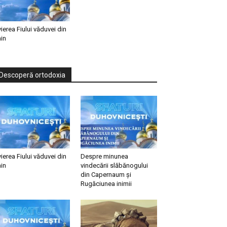
vierea Fiului văduvei din
in
Descoperă ortodoxia
vierea Fiului văduvei din
Despre minunea
in
vindecării slăbănogului
din Capernaum și
Rugăciunea inimii