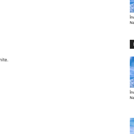
În
Na
mite.
În
Na