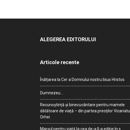
ALEGEREA EDITORULUI
Articole recente
Înălțarea la Cer a Domnului nostru Iisus Hristos
Dumnezeu…
Recunoștință și binecuvântare pentru mamele
dătătoare de viață – din partea preoților Vicariatu
Orhei
Marșul pentru viață la cea de-a II-a ediție în s.