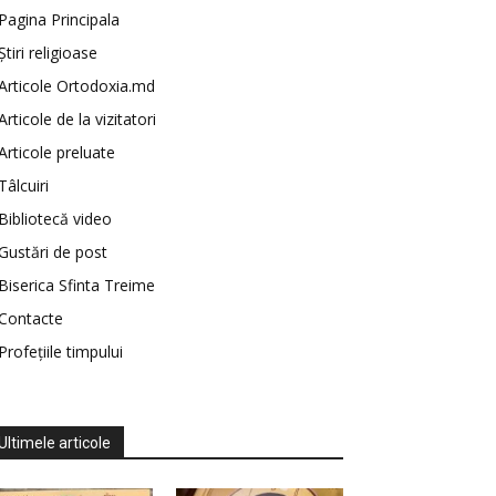
Pagina Principala
Știri religioase
Articole Ortodoxia.md
Articole de la vizitatori
Articole preluate
Tâlcuiri
Bibliotecă video
Gustări de post
Biserica Sfinta Treime
Contacte
Profețiile timpului
Ultimele articole