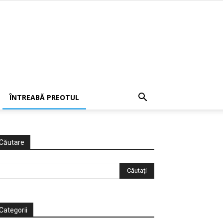
ÎNTREABĂ PREOTUL
Căutare
Categorii