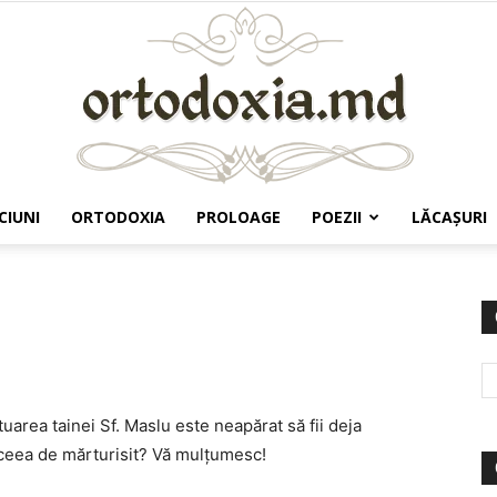
CIUNI
ORTODOXIA
PROLOAGE
POEZII
LĂCAŞURI
Ortodoxia.md
uarea tainei Sf. Maslu este neapărat să fii deja
aceea de mărturisit? Vă mulţumesc!