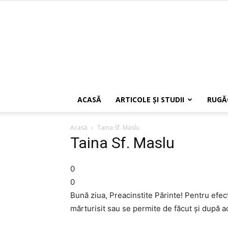
ACASĂ
ARTICOLE ŞI STUDII
RUGĂ
Acasă
Taina Sf. Maslu
Taina Sf. Maslu
0
0
Bună ziua, Preacinstite Părinte! Pentru efect
mărturisit sau se permite de făcut şi după 