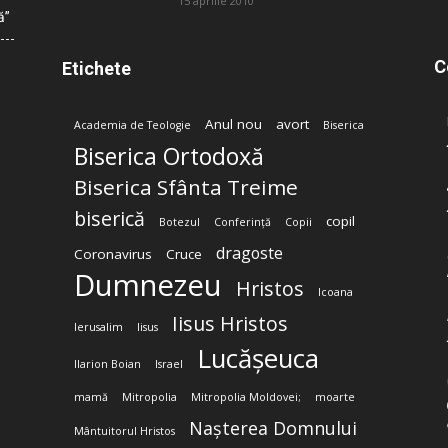
15 aprilie 2010
ă”
C
Etichete
Anul nou
avort
Academia de Teologie
Biserica
Biserica Ortodoxă
Biserica Sfânta Treime
biserică
copil
Botezul
Conferință
Copii
dragoste
Coronavirus
Cruce
Dumnezeu
Hristos
Icoana
Iisus Hristos
Ierusalim
Iisus
Lucășeuca
Ilarion Boian
Israel
mamă
Mitropolia
Mitropolia Moldovei;
moarte
Nașterea Domnului
Mântuitorul Hristos