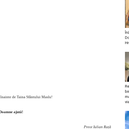
În
Do
Hr
Re
bi
ma
c înainte de Taina Sfântului Maslu!
vi
Doamne ajută!
Preot Iulian Rață