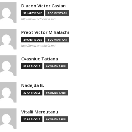
Diacon Victor Casian
581 ARTICOLE
5 COMENTARII
http://www.ortodoxia.md
Preot Victor Mihalachi
210 ARTICOLE
1 COMENTARII
http://www.ortodoxia.md
Cvasniuc Tatiana
88 ARTICOLE
0 COMENTARII
Nadejda B.
32 ARTICOLE
0 COMENTARII
Vitalii Mereutanu
23 ARTICOLE
0 COMENTARII