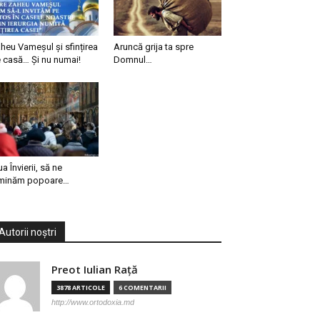
heu Vameșul și sfințirea
Aruncă grija ta spre
 casă… Și nu numai!
Domnul…
ua Învierii, să ne
minăm popoare…
Autorii noștri
Preot Iulian Raţă
3878 ARTICOLE
6 COMENTARII
http://www.ortodoxia.md