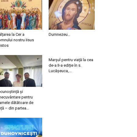
ălțarea la Cer a
Dumnezeu…
mnului nostru Iisus
istos
Marșul pentru viață la cea
de-a II-a ediție în s.
Lucășeuca,...
cunoștință și
necuvântare pentru
mele dătătoare de
ață – din partea...