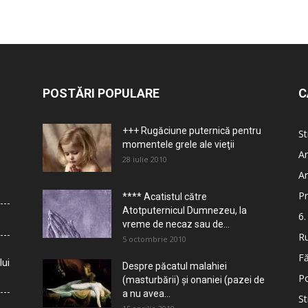
POSTĂRI POPULARE
C
+++ Rugăciune puternică pentru
St
momentele grele ale vieţii
Ar
28 iulie 2010
Ar
Pr
**** Acatistul către
Atotputernicul Dumnezeu, la
6.
vreme de necaz sau de...
Ru
5 octombrie 2010
Fă
lui
Despre păcatul malahiei
Po
(masturbării) şi onaniei (pazei de
a nu avea...
St