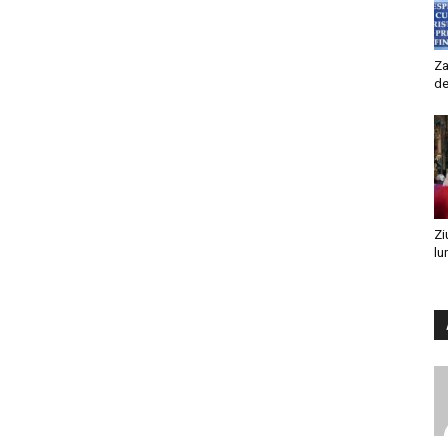
Za
de
Zi
lu