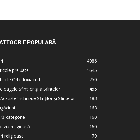
ATEGORIE POPULARĂ
iri
4086
ticole preluate
1645
ticole Ortodoxia.md
750
oloagele Sfinților și a Sfintelor
455
 Acatiste închinate Sfinților și Sfintelor
183
găciuni
163
ră categorie
160
ezia religioasă
160
iri religioase
79