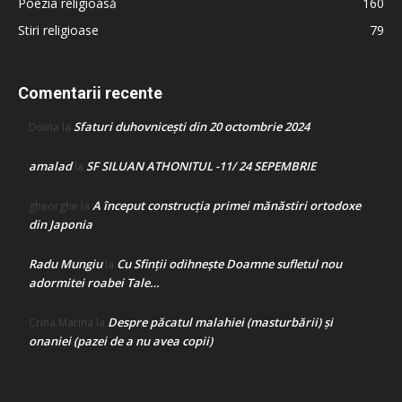
Poezia religioasă
160
Stiri religioase
79
Comentarii recente
Sfaturi duhovnicești din 20 octombrie 2024
Doina
la
amalad
SF SILUAN ATHONITUL -11/ 24 SEPEMBRIE
la
A început construcţia primei mănăstiri ortodoxe
gheorghe
la
din Japonia
Radu Mungiu
Cu Sfinții odihnește Doamne sufletul nou
la
adormitei roabei Tale…
Despre păcatul malahiei (masturbării) şi
Crina Marina
la
onaniei (pazei de a nu avea copii)