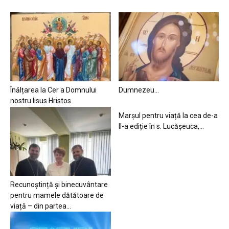
Înălțarea la Cer a Domnului
Dumnezeu…
nostru Iisus Hristos
Marșul pentru viață la cea de-a
II-a ediție în s. Lucășeuca,...
Recunoștință și binecuvântare
pentru mamele dătătoare de
viață – din partea...