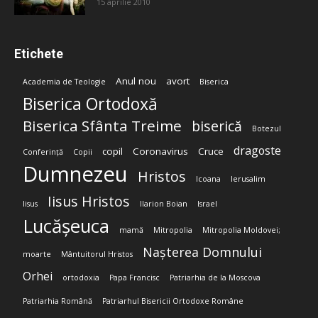
15 aprilie 2010
Etichete
Anul nou
avort
Academia de Teologie
Biserica
Biserica Ortodoxă
Biserica Sfânta Treime
biserică
Botezul
dragoste
copil
Coronavirus
Cruce
Conferință
Copii
Dumnezeu
Hristos
Icoana
Ierusalim
Iisus Hristos
Iisus
Ilarion Boian
Israel
Lucășeuca
mamă
Mitropolia
Mitropolia Moldovei;
Nașterea Domnului
moarte
Mântuitorul Hristos
Orhei
ortodoxia
Papa Francisc
Patriarhia de la Moscova
Patriarhia Română
Patriarhul Bisericii Ortodoxe Române