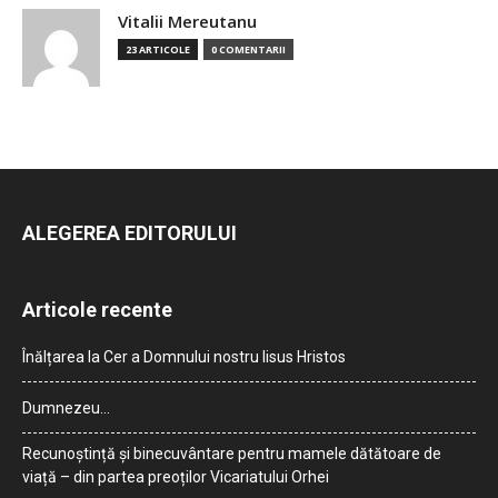
Vitalii Mereutanu
23 ARTICOLE
0 COMENTARII
ALEGEREA EDITORULUI
Articole recente
Înălțarea la Cer a Domnului nostru Iisus Hristos
Dumnezeu…
Recunoștință și binecuvântare pentru mamele dătătoare de
viață – din partea preoților Vicariatului Orhei