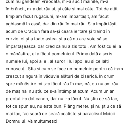
cum nu gândeam vreodată, mi-a sucit mâinile, m-a
îmbrâncit, m-a dat răului, şi câte şi mai câte. Tot de atât
timp am făcut rugăciuni, m-am împărtăşit, am făcut
aghiasmă în casă, dar din rău în mai rău. S-a împărtăşit
acum de Crăciun fără să-şi ceară iertare şi trăind în
curvie, el ştia toate astea, ştia că nu are voie să se
împărtăşească, dar cred că nu a zis totul. Am fost cu ei la
o mănăstire, el a făcut pomelnicul. Prima dată a scris
numele lui, apoi al ei, al surorii lui apoi eu şi ceilalţi
cunoscuţi. Ştia şi cum se face un pomelnic pentru că i-am
crescut singură în văduvie alături de biserică. În drum
spre mănăstire mi s-a făcut rău în maşină, eu nu am rău
de maşină, nu ştiu ce s-a întâmplat acum. Acum un an
preotul i-a dat canon, dar nu l-a făcut. Nu ştiu ce să fac,
tot ce spun eu, nu este bun. Plâng mereu şi nu ştiu ce să
mai fac, fac seară de seară acatiste şi paraclisul Maicii
Domnului. Vă mulţumesc!