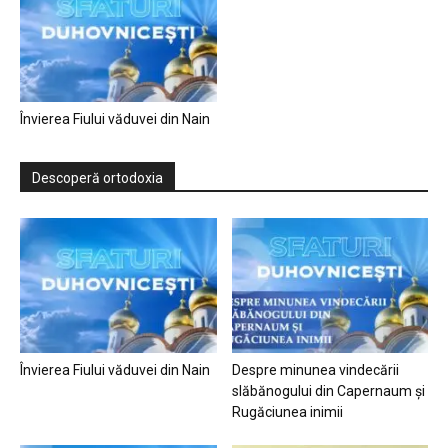
Învierea Fiului văduvei din Nain
Descoperă ortodoxia
Învierea Fiului văduvei din Nain
Despre minunea vindecării
slăbănogului din Capernaum și
Rugăciunea inimii