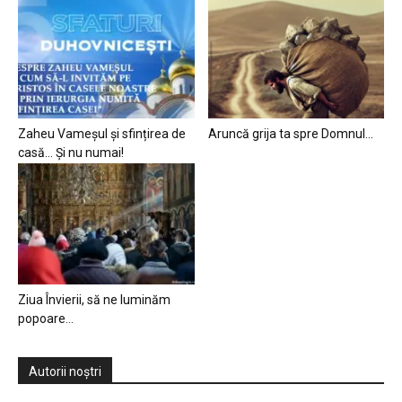
Zaheu Vameșul și sfințirea de
Aruncă grija ta spre Domnul…
casă… Și nu numai!
Ziua Învierii, să ne luminăm
popoare…
Autorii noștri