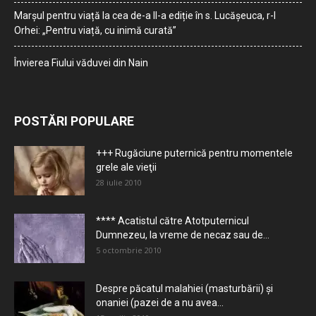
Marșul pentru viață la cea de-a II-a ediție în s. Lucășeuca, r-l
Orhei: „Pentru viață, cu inimă curată”
Învierea Fiului văduvei din Nain
POSTĂRI POPULARE
+++ Rugăciune puternică pentru momentele
grele ale vieţii
28 iulie 2010
**** Acatistul către Atotputernicul
Dumnezeu, la vreme de necaz sau de...
5 octombrie 2010
Despre păcatul malahiei (masturbării) şi
onaniei (pazei de a nu avea...