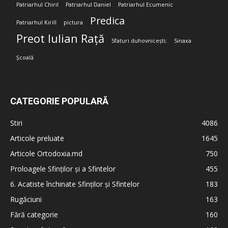
Patriarhul Chiril
Patriarhul Daniel
Patriarhul Ecumenic
Predica
Patriarhul Kirill
pictura
Preot Iulian Rață
Sfaturi duhovnicești;
Sinaxa
Școală
CATEGORIE POPULARĂ
Stiri
4086
Articole preluate
1645
Articole Ortodoxia.md
750
Proloagele Sfinților și a Sfintelor
455
6. Acatiste închinate Sfinților și Sfintelor
183
Rugăciuni
163
Fără categorie
160