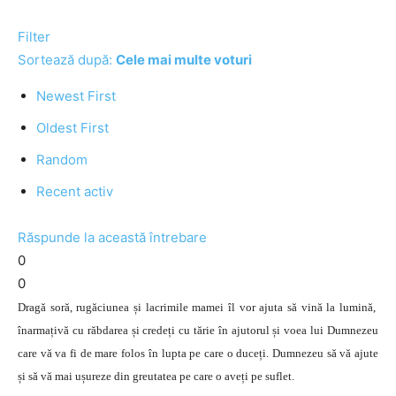
Filter
Sortează după:
Cele mai multe voturi
Newest First
Oldest First
Random
Recent activ
Răspunde la această întrebare
0
0
Dragă soră, rugăciunea și lacrimile mamei îl vor ajuta să vină la lumină,
înarmațivă cu răbdarea și credeți cu tărie în ajutorul și voea lui Dumnezeu
care vă va fi de mare folos în lupta pe care o duceți. Dumnezeu să vă ajute
și să vă mai ușureze din greutatea pe care o aveți pe suflet.