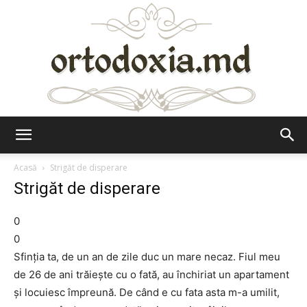
Ortodoxia.md
Acasă
Strigăt de disperare
Strigăt de disperare
0
0
Sfinţia ta, de un an de zile duc un mare necaz. Fiul meu
de 26 de ani trăieşte cu o fată, au închiriat un apartament
şi locuiesc împreună. De când e cu fata asta m-a umilit,