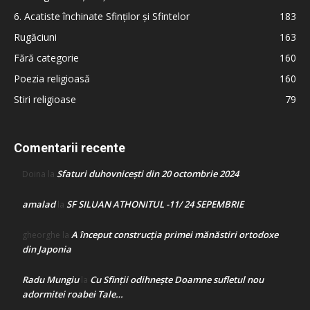
6. Acatiste închinate Sfinților și Sfintelor
183
Rugăciuni
163
Fără categorie
160
Poezia religioasă
160
Stiri religioase
79
Comentarii recente
Sfaturi duhovnicești din 20 octombrie 2024
Doina
la
amalad
SF SILUAN ATHONITUL -11/ 24 SEPEMBRIE
la
A început construcţia primei mănăstiri ortodoxe
gheorghe
la
din Japonia
Radu Mungiu
Cu Sfinții odihnește Doamne sufletul nou
la
adormitei roabei Tale…