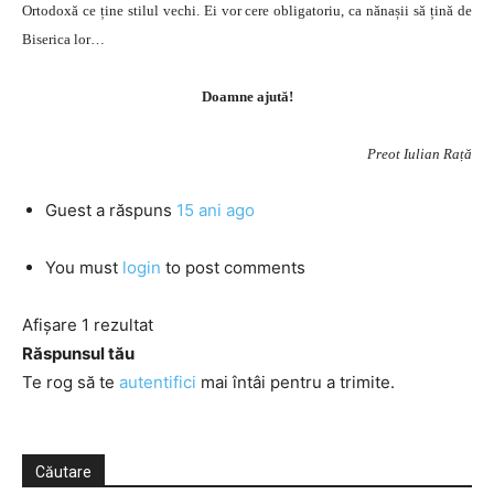
Ortodoxă ce ține stilul vechi. Ei vor cere obligatoriu, ca nănașii să țină de
Biserica lor…
Doamne ajută!
Preot Iulian Rață
Guest
a răspuns
15 ani ago
You must
login
to post comments
Afișare 1 rezultat
Răspunsul tău
Te rog să te
autentifici
mai întâi pentru a trimite.
Căutare