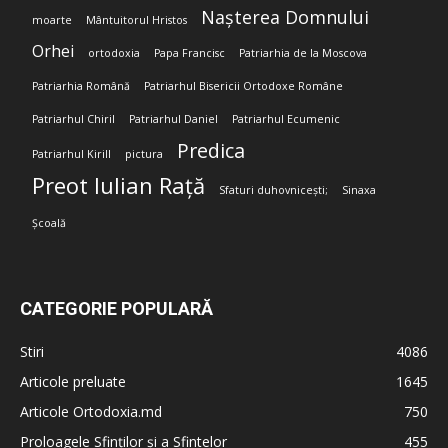
Nașterea Domnului
moarte
Mântuitorul Hristos
Orhei
ortodoxia
Papa Francisc
Patriarhia de la Moscova
Patriarhia Română
Patriarhul Bisericii Ortodoxe Române
Patriarhul Chiril
Patriarhul Daniel
Patriarhul Ecumenic
Predica
Patriarhul Kirill
pictura
Preot Iulian Rață
Sfaturi duhovnicești;
Sinaxa
Școală
CATEGORIE POPULARĂ
Stiri
4086
Articole preluate
1645
Articole Ortodoxia.md
750
Proloagele Sfinților și a Sfintelor
455