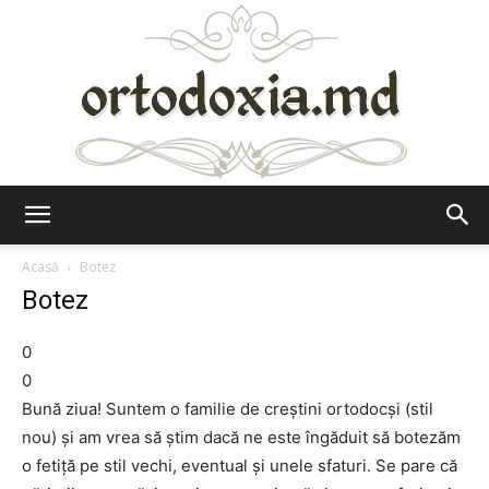
Ortodoxia.md
Acasă
Botez
Botez
0
0
Bună ziua! Suntem o familie de creştini ortodocşi (stil
nou) şi am vrea să ştim dacă ne este îngăduit să botezăm
o fetiţă pe stil vechi, eventual şi unele sfaturi. Se pare că