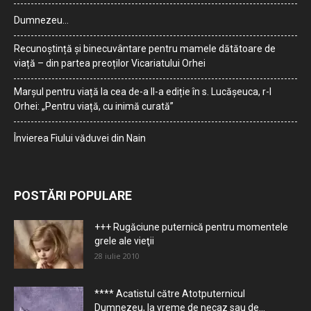
Dumnezeu…
Recunoștință și binecuvântare pentru mamele dătătoare de
viață – din partea preoților Vicariatului Orhei
Marșul pentru viață la cea de-a II-a ediție în s. Lucășeuca, r-l
Orhei: „Pentru viață, cu inimă curată”
Învierea Fiului văduvei din Nain
POSTĂRI POPULARE
+++ Rugăciune puternică pentru momentele
grele ale vieţii
28 iulie 2010
**** Acatistul către Atotputernicul
Dumnezeu, la vreme de necaz sau de...