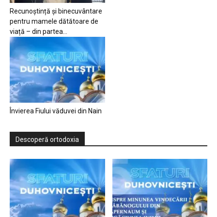
Recunoștință și binecuvântare
pentru mamele dătătoare de
viață – din partea...
Învierea Fiului văduvei din Nain
Descoperă ortodoxia