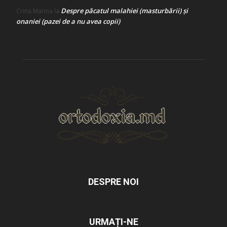
Despre păcatul malahiei (masturbării) şi
Crina Marina
la
onaniei (pazei de a nu avea copii)
DESPRE NOI
URMAȚI-NE