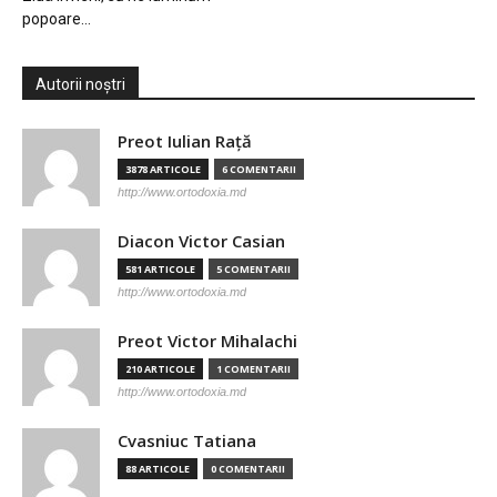
popoare…
Autorii noștri
Preot Iulian Raţă
3878 ARTICOLE
6 COMENTARII
http://www.ortodoxia.md
Diacon Victor Casian
581 ARTICOLE
5 COMENTARII
http://www.ortodoxia.md
Preot Victor Mihalachi
210 ARTICOLE
1 COMENTARII
http://www.ortodoxia.md
Cvasniuc Tatiana
88 ARTICOLE
0 COMENTARII