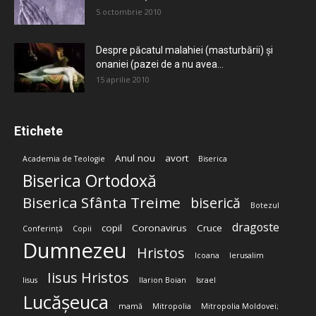
5 octombrie 2010
Despre păcatul malahiei (masturbării) şi
onaniei (pazei de a nu avea...
15 aprilie 2010
Etichete
Anul nou
avort
Academia de Teologie
Biserica
Biserica Ortodoxă
Biserica Sfânta Treime
biserică
Botezul
dragoste
copil
Coronavirus
Cruce
Conferință
Copii
Dumnezeu
Hristos
Icoana
Ierusalim
Iisus Hristos
Iisus
Ilarion Boian
Israel
Lucășeuca
mamă
Mitropolia
Mitropolia Moldovei;