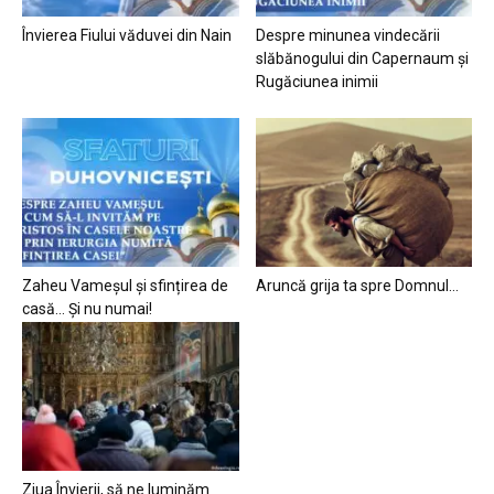
Învierea Fiului văduvei din Nain
Despre minunea vindecării
slăbănogului din Capernaum și
Rugăciunea inimii
Zaheu Vameșul și sfințirea de
Aruncă grija ta spre Domnul…
casă… Și nu numai!
Ziua Învierii, să ne luminăm