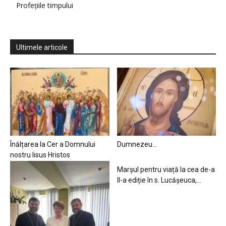
Profețiile timpului
Ultimele articole
Înălțarea la Cer a Domnului
Dumnezeu…
nostru Iisus Hristos
Marșul pentru viață la cea de-a
II-a ediție în s. Lucășeuca,...