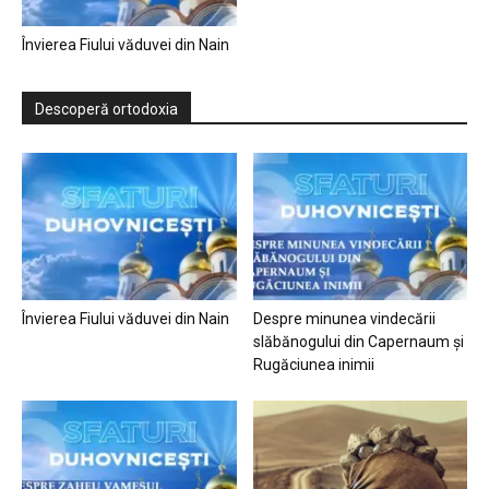
Învierea Fiului văduvei din Nain
Descoperă ortodoxia
Învierea Fiului văduvei din Nain
Despre minunea vindecării
slăbănogului din Capernaum și
Rugăciunea inimii