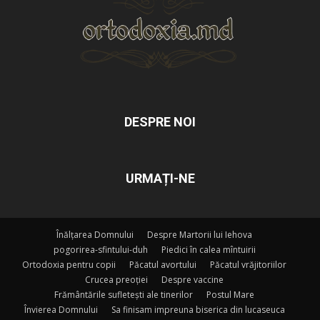
DESPRE NOI
URMAȚI-NE
Înălțarea Domnului
Despre Martorii lui Iehova
pogorirea-sfintului-duh
Piedici în calea mîntuirii
Ortodoxia pentru copii
Păcatul avortului
Păcatul vrăjitoriilor
Crucea preoției
Despre vaccine
Frământările sufletești ale tinerilor
Postul Mare
Învierea Domnului
Sa finisam impreuna biserica din lucaseuca