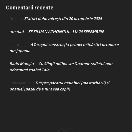
Comentarii recente
Sfaturi duhovnicești din 20 octombrie 2024
Doina
la
amalad
SF SILUAN ATHONITUL -11/ 24 SEPEMBRIE
la
A început construcţia primei mănăstiri ortodoxe
gheorghe
la
din Japonia
Radu Mungiu
Cu Sfinții odihnește Doamne sufletul nou
la
adormitei roabei Tale…
Despre păcatul malahiei (masturbării) şi
Crina Marina
la
onaniei (pazei de a nu avea copii)