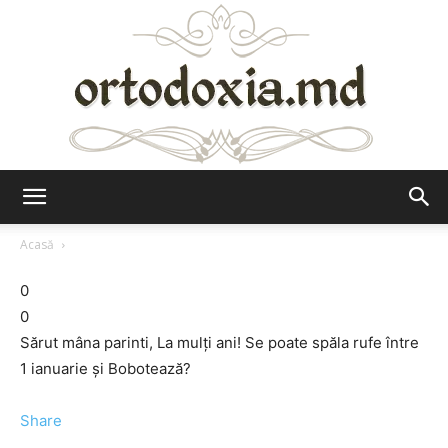
Ortodoxia.md
Acasă
0
0
Sărut mâna parinti, La mulţi ani! Se poate spăla rufe între
1 ianuarie şi Bobotează?
Share