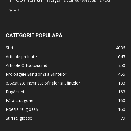
Sfaturi duhovnicești;
Sinaxa
Școală
CATEGORIE POPULARĂ
Stiri
4086
Articole preluate
1645
Articole Ortodoxia.md
750
Proloagele Sfinților și a Sfintelor
455
6. Acatiste închinate Sfinților și Sfintelor
183
Rugăciuni
163
Fără categorie
160
Poezia religioasă
160
Stiri religioase
79