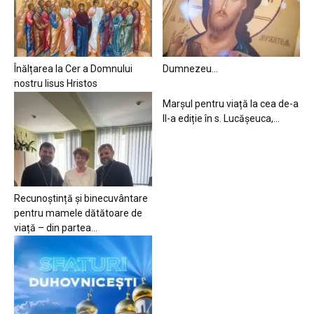
Înălțarea la Cer a Domnului
Dumnezeu…
nostru Iisus Hristos
Marșul pentru viață la cea de-a
II-a ediție în s. Lucășeuca,...
Recunoștință și binecuvântare
pentru mamele dătătoare de
viață – din partea...