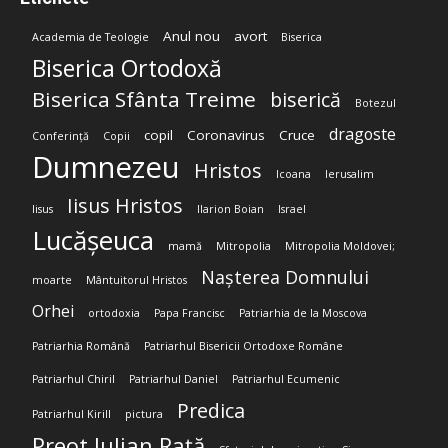
Anul nou
avort
Academia de Teologie
Biserica
Biserica Ortodoxă
Biserica Sfânta Treime
biserică
Botezul
dragoste
copil
Coronavirus
Cruce
Conferință
Copii
Dumnezeu
Hristos
Icoana
Ierusalim
Iisus Hristos
Iisus
Ilarion Boian
Israel
Lucășeuca
mamă
Mitropolia
Mitropolia Moldovei;
Nașterea Domnului
moarte
Mântuitorul Hristos
Orhei
ortodoxia
Papa Francisc
Patriarhia de la Moscova
Patriarhia Română
Patriarhul Bisericii Ortodoxe Române
Patriarhul Chiril
Patriarhul Daniel
Patriarhul Ecumenic
Predica
Patriarhul Kirill
pictura
Preot Iulian Rață