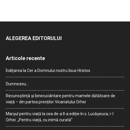
ALEGEREA EDITORULUI
Articole recente
Înălțarea la Cer a Domnului nostru Iisus Hristos
Dumnezeu…
Recunoștință și binecuvântare pentru mamele dătătoare de
viață – din partea preoților Vicariatului Orhei
Marșul pentru viață la cea de-a II-a ediție în s. Lucășeuca, r-l
Orhei: „Pentru viață, cu inimă curată”