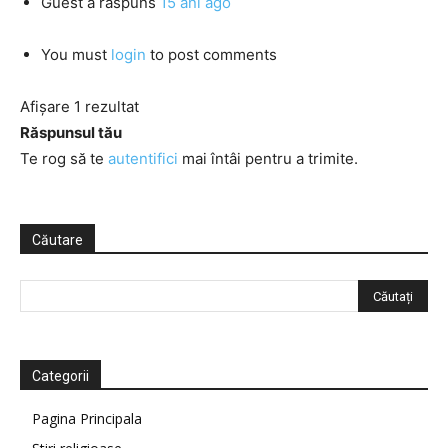
Guest
a răspuns
15 ani ago
You must
login
to post comments
Afișare 1 rezultat
Răspunsul tău
Te rog să te
autentifici
mai întâi pentru a trimite.
Căutare
Categorii
Pagina Principala