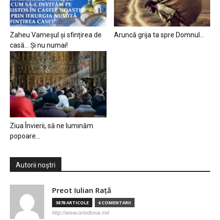
Zaheu Vameșul și sfințirea de
Aruncă grija ta spre Domnul…
casă… Și nu numai!
Ziua Învierii, să ne luminăm
popoare…
Autorii noștri
Preot Iulian Raţă
3878 ARTICOLE
6 COMENTARII
http://www.ortodoxia.md