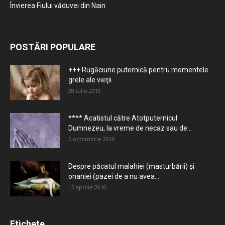
Învierea Fiului văduvei din Nain
POSTĂRI POPULARE
+++ Rugăciune puternică pentru momentele
grele ale vieţii
28 iulie 2010
**** Acatistul către Atotputernicul
Dumnezeu, la vreme de necaz sau de...
5 octombrie 2010
Despre păcatul malahiei (masturbării) şi
onaniei (pazei de a nu avea...
15 aprilie 2010
Etichete