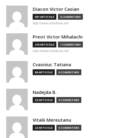
Diacon Victor Casian
581 ARTICOLE
5 COMENTARII
http://www.ortodoxia.md
Preot Victor Mihalachi
210 ARTICOLE
1 COMENTARII
http://www.ortodoxia.md
Cvasniuc Tatiana
88 ARTICOLE
0 COMENTARII
Nadejda B.
32 ARTICOLE
0 COMENTARII
Vitalii Mereutanu
23 ARTICOLE
0 COMENTARII