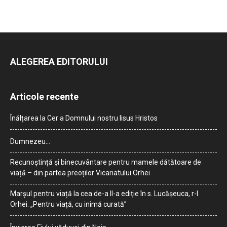
ALEGEREA EDITORULUI
Articole recente
Înălțarea la Cer a Domnului nostru Iisus Hristos
Dumnezeu…
Recunoștință și binecuvântare pentru mamele dătătoare de
viață – din partea preoților Vicariatului Orhei
Marșul pentru viață la cea de-a II-a ediție în s. Lucășeuca, r-l
Orhei: „Pentru viață, cu inimă curată”