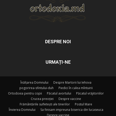
DESPRE NOI
URMAȚI-NE
Înălțarea Domnului
Despre Martorii lui Iehova
pogorirea-sfintului-duh
Piedici în calea mîntuirii
Ortodoxia pentru copii
Păcatul avortului
Păcatul vrăjitoriilor
Crucea preoției
Despre vaccine
Frământările sufletești ale tinerilor
Postul Mare
Învierea Domnului
Sa finisam impreuna biserica din lucaseuca
Despre vaccine