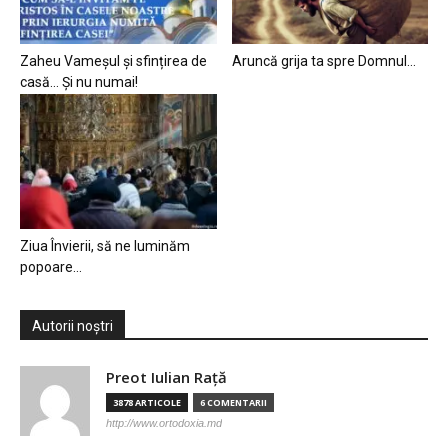
Zaheu Vameșul și sfințirea de
Aruncă grija ta spre Domnul…
casă… Și nu numai!
Ziua Învierii, să ne luminăm
popoare…
Autorii noștri
Preot Iulian Raţă
3878 ARTICOLE
6 COMENTARII
http://www.ortodoxia.md