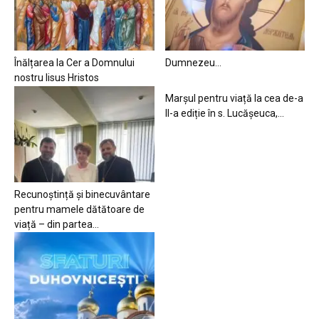
Înălțarea la Cer a Domnului
Dumnezeu…
nostru Iisus Hristos
Marșul pentru viață la cea de-a
II-a ediție în s. Lucășeuca,...
Recunoștință și binecuvântare
pentru mamele dătătoare de
viață – din partea...