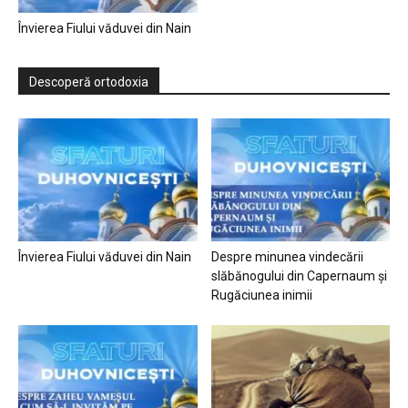
Învierea Fiului văduvei din Nain
Descoperă ortodoxia
Învierea Fiului văduvei din Nain
Despre minunea vindecării
slăbănogului din Capernaum și
Rugăciunea inimii