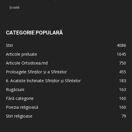
Școală
CATEGORIE POPULARĂ
Stiri
4086
Articole preluate
1645
Articole Ortodoxia.md
750
Proloagele Sfinților și a Sfintelor
455
6. Acatiste închinate Sfinților și Sfintelor
183
Rugăciuni
163
Fără categorie
160
Poezia religioasă
160
Stiri religioase
79