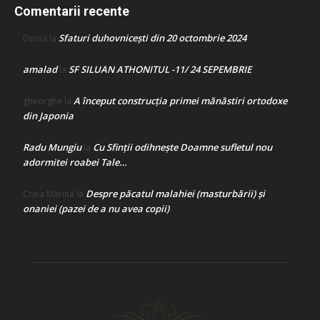
Comentarii recente
Sfaturi duhovnicești din 20 octombrie 2024
Doina
la
amalad
SF SILUAN ATHONITUL -11/ 24 SEPEMBRIE
la
A început construcţia primei mănăstiri ortodoxe
gheorghe
la
din Japonia
Radu Mungiu
Cu Sfinții odihnește Doamne sufletul nou
la
adormitei roabei Tale…
Despre păcatul malahiei (masturbării) şi
Crina Marina
la
onaniei (pazei de a nu avea copii)