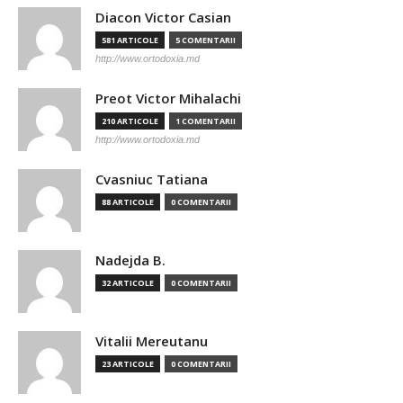
Diacon Victor Casian
581 ARTICOLE
5 COMENTARII
http://www.ortodoxia.md
Preot Victor Mihalachi
210 ARTICOLE
1 COMENTARII
http://www.ortodoxia.md
Cvasniuc Tatiana
88 ARTICOLE
0 COMENTARII
Nadejda B.
32 ARTICOLE
0 COMENTARII
Vitalii Mereutanu
23 ARTICOLE
0 COMENTARII