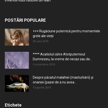
Învierea Fiului văduvei din Nain
POSTĂRI POPULARE
+++ Rugăciune puternică pentru momentele
grele ale vieţii
28 iulie 2010
**** Acatistul către Atotputernicul
Dumnezeu, la vreme de necaz sau de...
5 octombrie 2010
Despre păcatul malahiei (masturbării) şi
onaniei (pazei de a nu avea...
15 aprilie 2010
Etichete