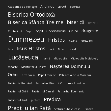
Anul nou
avort
Academia de Teologie
Biserica
Biserica Ortodoxă
Biserica Sfânta Treime
biserică
Botezul
dragoste
copil
Coronavirus
Cruce
Conferință
Copii
Dumnezeu
Hristos
Icoana
Ierusalim
Iisus Hristos
Iisus
Ilarion Boian
Israel
Lucășeuca
mamă
Mitropolia
Mitropolia Moldovei;
Nașterea Domnului
moarte
Mântuitorul Hristos
Orhei
ortodoxia
Papa Francisc
Patriarhia de la Moscova
Patriarhia Română
Patriarhul Bisericii Ortodoxe Române
Patriarhul Chiril
Patriarhul Daniel
Patriarhul Ecumenic
Predica
Patriarhul Kirill
pictura
Preot Iulian Rață
Sfaturi duhovnicești;
Sinaxa