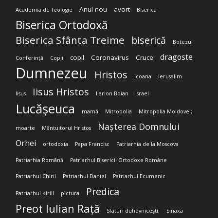
Anul nou
avort
Academia de Teologie
Biserica
Biserica Ortodoxă
Biserica Sfânta Treime
biserică
Botezul
dragoste
copil
Coronavirus
Cruce
Conferință
Copii
Dumnezeu
Hristos
Icoana
Ierusalim
Iisus Hristos
Iisus
Ilarion Boian
Israel
Lucășeuca
mamă
Mitropolia
Mitropolia Moldovei;
Nașterea Domnului
moarte
Mântuitorul Hristos
Orhei
ortodoxia
Papa Francisc
Patriarhia de la Moscova
Patriarhia Română
Patriarhul Bisericii Ortodoxe Române
Patriarhul Chiril
Patriarhul Daniel
Patriarhul Ecumenic
Predica
Patriarhul Kirill
pictura
Preot Iulian Rață
Sfaturi duhovnicești;
Sinaxa