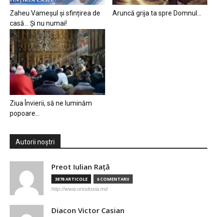
Zaheu Vameșul și sfințirea de
Aruncă grija ta spre Domnul…
casă… Și nu numai!
Ziua Învierii, să ne luminăm
popoare…
Autorii noștri
Preot Iulian Raţă
3878 ARTICOLE
6 COMENTARII
http://www.ortodoxia.md
Diacon Victor Casian