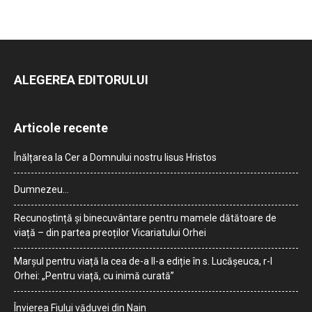
ALEGEREA EDITORULUI
Articole recente
Înălțarea la Cer a Domnului nostru Iisus Hristos
Dumnezeu…
Recunoștință și binecuvântare pentru mamele dătătoare de
viață – din partea preoților Vicariatului Orhei
Marșul pentru viață la cea de-a II-a ediție în s. Lucășeuca, r-l
Orhei: „Pentru viață, cu inimă curată”
Învierea Fiului văduvei din Nain