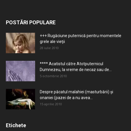
POSTĂRI POPULARE
+++ Rugăciune puternică pentru momentele
grele ale vieţii
28 iulie 2010
**** Acatistul către Atotputernicul
Dumnezeu, la vreme de necaz sau de...
5 octombrie 2010
Despre păcatul malahiei (masturbării) şi
onaniei (pazei de a nu avea...
15 aprilie 2010
Etichete