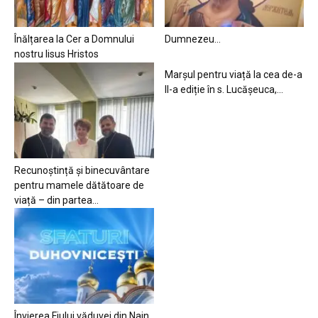
Înălțarea la Cer a Domnului
Dumnezeu…
nostru Iisus Hristos
Marșul pentru viață la cea de-a
II-a ediție în s. Lucășeuca,...
Recunoștință și binecuvântare
pentru mamele dătătoare de
viață – din partea...
Învierea Fiului văduvei din Nain