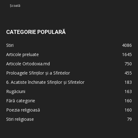
Școală
CATEGORIE POPULARĂ
Stiri
4086
Articole preluate
1645
Articole Ortodoxia.md
750
Proloagele Sfinților și a Sfintelor
455
6. Acatiste închinate Sfinților și Sfintelor
183
Rugăciuni
163
Fără categorie
160
Poezia religioasă
160
Stiri religioase
79