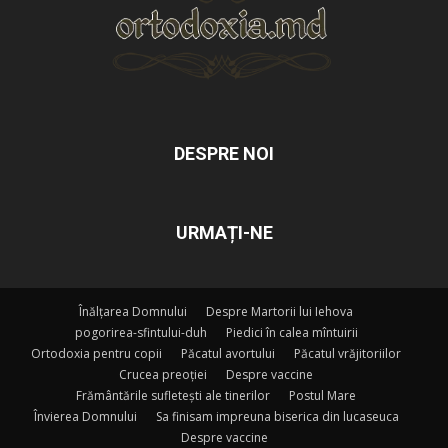
DESPRE NOI
URMAȚI-NE
Înălțarea Domnului
Despre Martorii lui Iehova
pogorirea-sfintului-duh
Piedici în calea mîntuirii
Ortodoxia pentru copii
Păcatul avortului
Păcatul vrăjitoriilor
Crucea preoției
Despre vaccine
Frământările sufletești ale tinerilor
Postul Mare
Învierea Domnului
Sa finisam impreuna biserica din lucaseuca
Despre vaccine