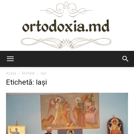
Ortodoxia.md
Acasă
Etichete
Iași
Etichetă: Iași