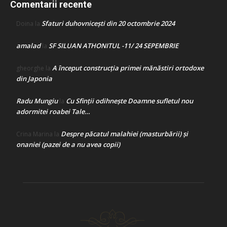
Comentarii recente
Sfaturi duhovnicești din 20 octombrie 2024
Doina
la
amalad
SF SILUAN ATHONITUL -11/ 24 SEPEMBRIE
la
A început construcţia primei mănăstiri ortodoxe
gheorghe
la
din Japonia
Radu Mungiu
Cu Sfinții odihnește Doamne sufletul nou
la
adormitei roabei Tale…
Despre păcatul malahiei (masturbării) şi
Crina Marina
la
onaniei (pazei de a nu avea copii)