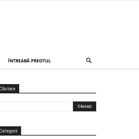
ÎNTREABĂ PREOTUL
Căutare
Categorii