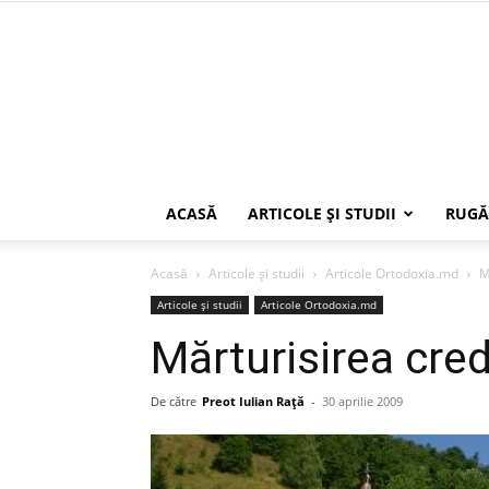
ACASĂ
ARTICOLE ŞI STUDII
RUGĂ
Acasă
Articole şi studii
Articole Ortodoxia.md
M
Articole şi studii
Articole Ortodoxia.md
Mărturisirea cred
De către
Preot Iulian Raţă
-
30 aprilie 2009