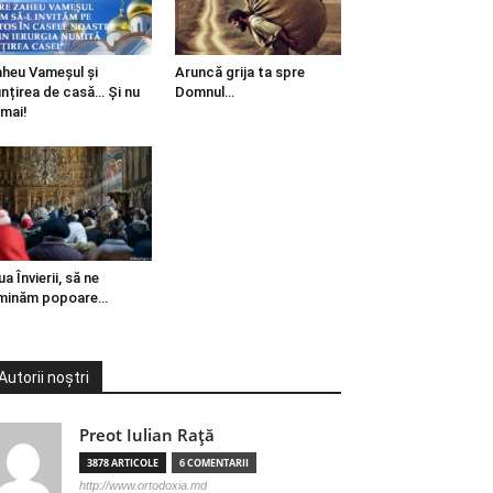
heu Vameșul și
Aruncă grija ta spre
ințirea de casă… Și nu
Domnul…
mai!
ua Învierii, să ne
minăm popoare…
Autorii noștri
Preot Iulian Raţă
3878 ARTICOLE
6 COMENTARII
http://www.ortodoxia.md