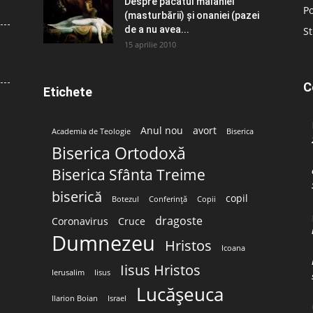
Despre păcatul malahiei
Po
(masturbării) şi onaniei (pazei
de a nu avea...
St
15 aprilie 2010
C
Etichete
Anul nou
avort
Academia de Teologie
Biserica
Biserica Ortodoxă
Biserica Sfânta Treime
biserică
copil
Botezul
Conferință
Copii
dragoste
Coronavirus
Cruce
Dumnezeu
Hristos
Icoana
Iisus Hristos
Ierusalim
Iisus
Lucășeuca
Ilarion Boian
Israel