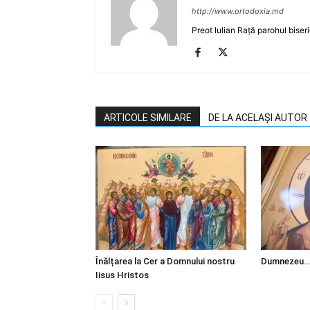
http://www.ortodoxia.md
Preot Iulian Rață parohul biser
ARTICOLE SIMILARE
DE LA ACELAȘI AUTOR
Înălțarea la Cer a Domnului nostru
Dumnezeu…
Iisus Hristos