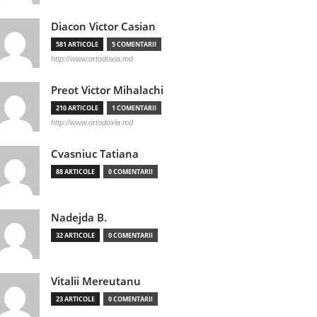
Diacon Victor Casian
581 ARTICOLE
5 COMENTARII
http://www.ortodoxia.md
Preot Victor Mihalachi
210 ARTICOLE
1 COMENTARII
http://www.ortodoxia.md
Cvasniuc Tatiana
88 ARTICOLE
0 COMENTARII
Nadejda B.
32 ARTICOLE
0 COMENTARII
Vitalii Mereutanu
23 ARTICOLE
0 COMENTARII