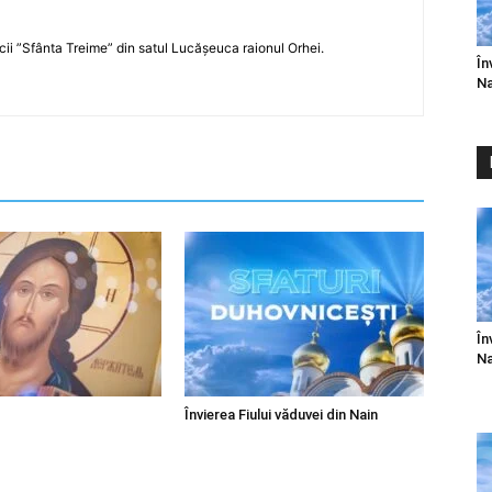
icii ”Sfânta Treime” din satul Lucășeuca raionul Orhei.
În
Na
În
Na
Învierea Fiului văduvei din Nain