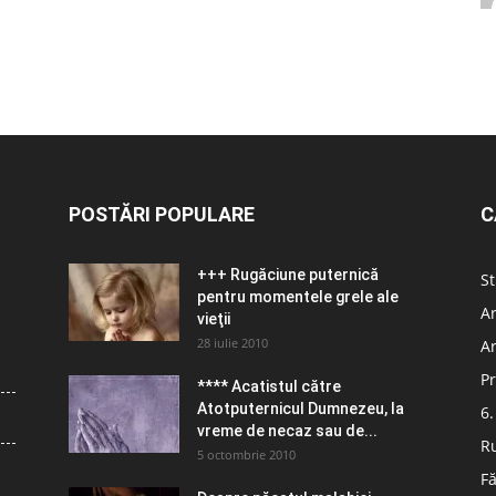
POSTĂRI POPULARE
C
+++ Rugăciune puternică
St
pentru momentele grele ale
Ar
vieţii
28 iulie 2010
Ar
Pr
**** Acatistul către
Atotputernicul Dumnezeu, la
6.
vreme de necaz sau de...
R
5 octombrie 2010
Fă