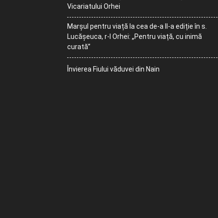
Vicariatului Orhei
Marșul pentru viață la cea de-a II-a ediție în s.
Lucășeuca, r-l Orhei: „Pentru viață, cu inimă
curată”
Învierea Fiului văduvei din Nain