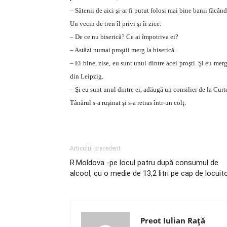
– Sătenii de aici şi-ar fi putut folosi mai bine banii făcân
Un vecin de tren îl privi şi îi zice:
– De ce nu biserică? Ce ai împotriva ei?
– Astăzi numai proştii merg la biserică.
– Ei bine, zise, eu sunt unul dintre acei proşti. Şi eu merg
din Leipzig.
– Şi eu sunt unul dintre ei, adăugă un consilier de la Curt
Tânărul s-a ruşinat şi s-a retras într-un colţ.
Articolul precedent
R.Moldova -pe locul patru după consumul de
alcool, cu o medie de 13,2 litri pe cap de locuit
Preot Iulian Raţă