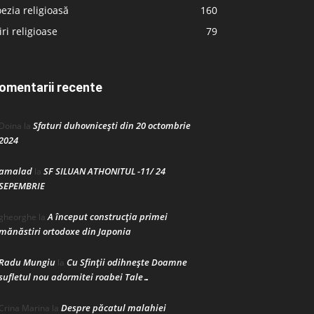
ezia religioasă
160
iri religioase
79
omentarii recente
Sfaturi duhovnicești din 20 octombrie
Doina
la
2024
amalad
SF SILUAN ATHONITUL -11/ 24
la
SEPEMBRIE
A început construcţia primei
gheorghe
la
mănăstiri ortodoxe din Japonia
Radu Mungiu
Cu Sfinții odihnește Doamne
la
sufletul nou adormitei roabei Tale…
Despre păcatul malahiei
Crina Marina
la