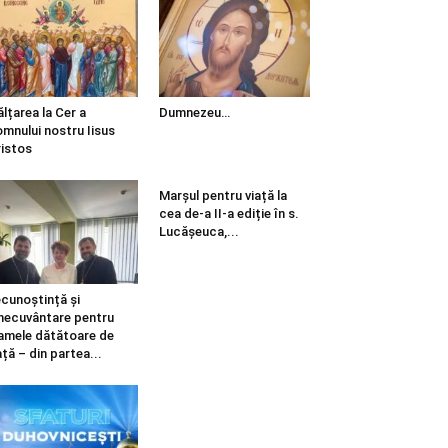
ălțarea la Cer a
Dumnezeu…
mnului nostru Iisus
istos
Marșul pentru viață la
cea de-a II-a ediție în s.
Lucășeuca,...
cunoștință și
necuvântare pentru
mele dătătoare de
ață – din partea...