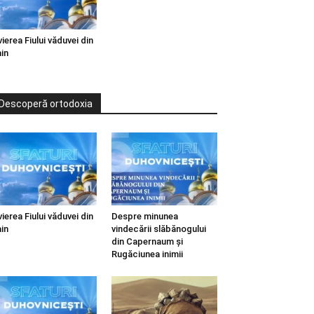
vierea Fiului văduvei din
in
Descoperă ortodoxia
vierea Fiului văduvei din
Despre minunea
in
vindecării slăbănogului
din Capernaum și
Rugăciunea inimii