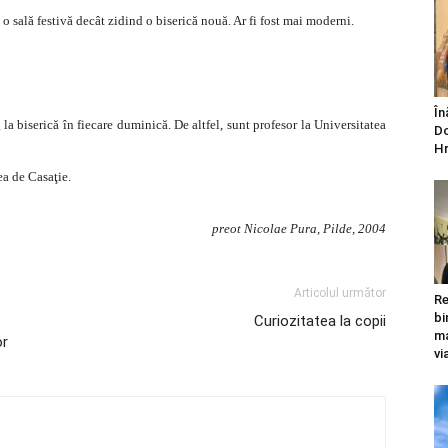
d o sală festivă decât zidind o biserică nouă. Ar fi fost mai moderni.
În
 la biserică în fiecare duminică. De altfel, sunt profesor la Universitatea
Do
Hr
ea de Casaţie.
preot Nicolae Pura, Pilde, 2004
Articolul următor
Re
bi
Curiozitatea la copii
ma
or
vi