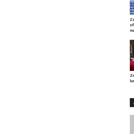
Za
sf
nu
Zi
lu