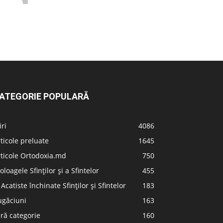
ATEGORIE POPULARĂ
iri
4086
ticole preluate
1645
ticole Ortodoxia.md
750
oloagele Sfinților și a Sfintelor
455
 Acatiste închinate Sfinților și Sfintelor
183
ugăciuni
163
ră categorie
160