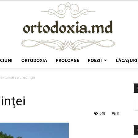
CIUNI
ORTODOXIA
PROLOAGE
POEZII
LĂCAŞURI
Ortodoxia.md
ărturisirea credinţei
inţei
848
0