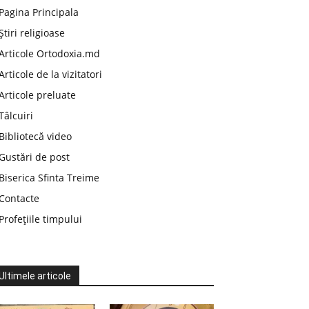
Pagina Principala
Știri religioase
Articole Ortodoxia.md
Articole de la vizitatori
Articole preluate
Tâlcuiri
Bibliotecă video
Gustări de post
Biserica Sfinta Treime
Contacte
Profețiile timpului
Ultimele articole