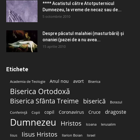
**** Acatistul către Atotputernicul
Dumnezeu, la vreme de necaz sau de...
5 octombrie 2010
Despre păcatul malahiei (masturbării) şi
onaniei (pazei de a nu avea...
15 aprilie 2010
Etichete
Anul nou
avort
Academia de Teologie
Biserica
Biserica Ortodoxă
Biserica Sfânta Treime
biserică
Botezul
dragoste
copil
Coronavirus
Cruce
Conferință
Copii
Dumnezeu
Hristos
Icoana
Ierusalim
Iisus Hristos
Iisus
Ilarion Boian
Israel