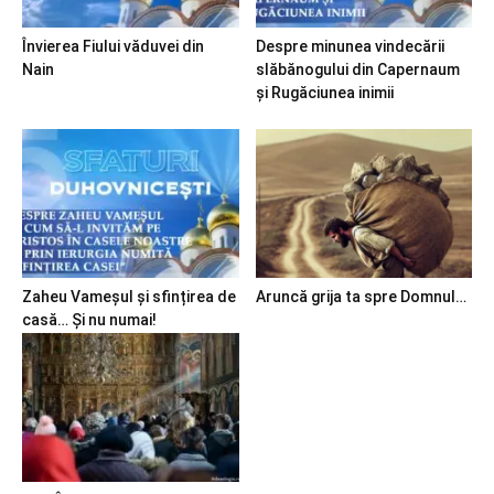
Învierea Fiului văduvei din
Despre minunea vindecării
Nain
slăbănogului din Capernaum
și Rugăciunea inimii
Zaheu Vameșul și sfințirea de
Aruncă grija ta spre Domnul…
casă… Și nu numai!