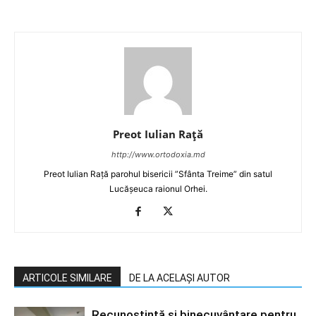
Preot Iulian Raţă
http://www.ortodoxia.md
Preot Iulian Rață parohul bisericii ”Sfânta Treime” din satul
Lucășeuca raionul Orhei.
ARTICOLE SIMILARE
DE LA ACELAȘI AUTOR
Recunoștință și binecuvântare pentru