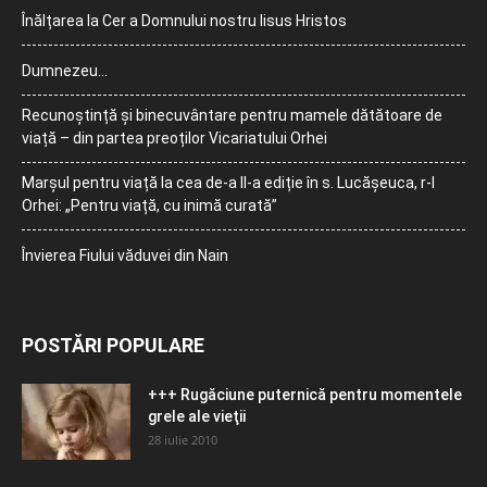
Înălțarea la Cer a Domnului nostru Iisus Hristos
Dumnezeu…
Recunoștință și binecuvântare pentru mamele dătătoare de
viață – din partea preoților Vicariatului Orhei
Marșul pentru viață la cea de-a II-a ediție în s. Lucășeuca, r-l
Orhei: „Pentru viață, cu inimă curată”
Învierea Fiului văduvei din Nain
POSTĂRI POPULARE
+++ Rugăciune puternică pentru momentele
grele ale vieţii
28 iulie 2010