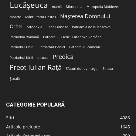
Lucășeuca
mamă
Mitropolia
Mitropolia Moldovei;
Nașterea Domnului
moarte
Mântuitorul Hristos
Orhei
ortodoxia
Papa Francisc
Patriarhia de la Moscova
Patriarhia Română
Patriarhul Bisericii Ortodoxe Române
Patriarhul Chiril
Patriarhul Daniel
Patriarhul Ecumenic
Predica
Patriarhul Kirill
pictura
Preot Iulian Rață
Sfaturi duhovnicești;
Sinaxa
Școală
CATEGORIE POPULARĂ
Stiri
4086
Articole preluate
1645
Articole Ortodoxia.md
750