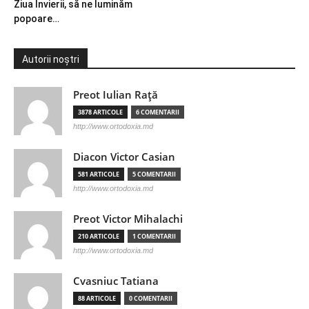
Ziua Învierii, să ne luminăm
popoare…
Autorii noștri
Preot Iulian Raţă
3878 ARTICOLE
6 COMENTARII
http://www.ortodoxia.md
Diacon Victor Casian
581 ARTICOLE
5 COMENTARII
http://www.ortodoxia.md
Preot Victor Mihalachi
210 ARTICOLE
1 COMENTARII
http://www.ortodoxia.md
Cvasniuc Tatiana
88 ARTICOLE
0 COMENTARII