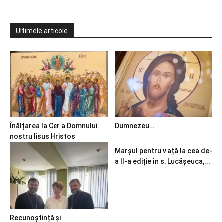
Ultimele articole
Înălțarea la Cer a Domnului
Dumnezeu…
nostru Iisus Hristos
Marșul pentru viață la cea de-
a II-a ediție în s. Lucășeuca,...
Recunoștință și