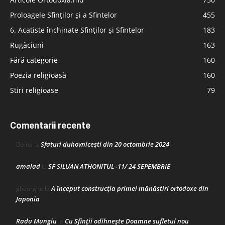
Proloagele Sfinților și a Sfintelor
455
6. Acatiste închinate Sfinților și Sfintelor
183
Rugăciuni
163
Fără categorie
160
Poezia religioasă
160
Stiri religioase
79
Comentarii recente
Sfaturi duhovnicești din 20 octombrie 2024
Doina
la
amalad
SF SILUAN ATHONITUL -11/ 24 SEPEMBRIE
la
A început construcţia primei mănăstiri ortodoxe din
gheorghe
la
Japonia
Radu Mungiu
Cu Sfinții odihnește Doamne sufletul nou
la