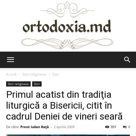
Ortodoxia.md
Acasă
Stiri religioase
Stiri
Stiri religioase
Stiri
Primul acatist din tradiţia
liturgică a Bisericii, citit în
cadrul Deniei de vineri seară
De către
Preot Iulian Raţă
-
2 aprilie 2009
931
0