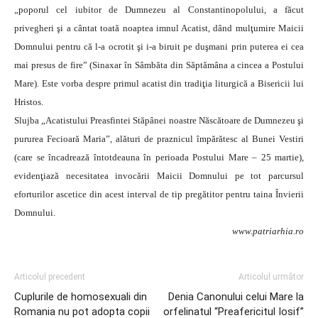
„poporul cel iubitor de Dumnezeu al Constantinopolului, a făcut
privegheri şi a cântat toată noaptea imnul Acatist, dând mulţumire Maicii
Domnului pentru că l-a ocrotit şi i-a biruit pe duşmani prin puterea ei cea
mai presus de fire” (Sinaxar în Sâmbăta din Săptămâna a cincea a Postului
Mare). Este vorba despre primul acatist din tradiţia liturgică a Bisericii lui
Hristos.
Slujba „Acatistului Preasfintei Stăpânei noastre Născătoare de Dumnezeu şi
pururea Fecioară Maria”, alături de praznicul împărătesc al Bunei Vestiri
(care se încadrează întotdeauna în perioada Postului Mare – 25 martie),
evidenţiază necesitatea invocării Maicii Domnului pe tot parcursul
eforturilor ascetice din acest interval de tip pregătitor pentru taina Învierii
Domnului.
www.patriarhia.ro
Articolul precedent
Articolul următor
Cuplurile de homosexuali din
Denia Canonului celui Mare la
Romania nu pot adopta copii
orfelinatul “Preafericitul Iosif”