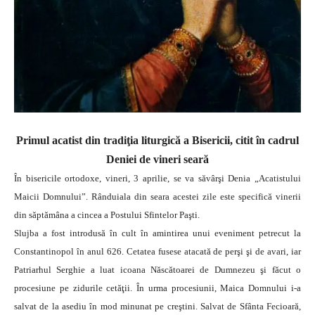
Primul acatist din tradiţia liturgică a Bisericii, citit în cadrul
Deniei de
vineri seară
În bisericile ortodoxe, vineri, 3 aprilie, se va săvârşi Denia „Acatistului
Maicii Domnului”. Rânduiala din seara acestei zile este specifică vinerii
din săptămâna a cincea a Postului Sfintelor Paşti.
Slujba a fost introdusă în cult în amintirea unui eveniment petrecut la
Constantinopol în anul 626. Cetatea fusese atacată de perşi şi de avari, iar
Patriarhul Serghie a luat icoana Născătoarei de Dumnezeu şi făcut o
procesiune pe zidurile cetăţii. În urma procesiunii, Maica Domnului i-a
salvat de la asediu în mod minunat pe creştini. Salvat de Sfânta Fecioară,