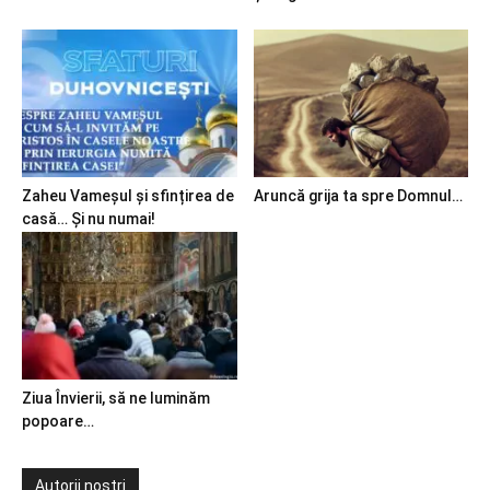
Zaheu Vameșul și sfințirea de
Aruncă grija ta spre Domnul…
casă… Și nu numai!
Ziua Învierii, să ne luminăm
popoare…
Autorii noștri