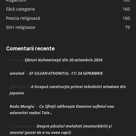
Fără categorie
160
Poezia religioasă
160
Stiri religioase
79
Comentarii recente
Sfaturi duhovnicești din 20 octombrie 2024
Doina
la
amalad
SF SILUAN ATHONITUL -11/ 24 SEPEMBRIE
la
A început construcţia primei mănăstiri ortodoxe din
gheorghe
la
Japonia
Radu Mungiu
Cu Sfinții odihnește Doamne sufletul nou
la
adormitei roabei Tale…
Despre păcatul malahiei (masturbării) şi
Crina Marina
la
onaniei (pazei de a nu avea copii)