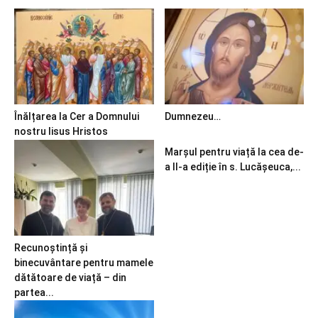
Înălțarea la Cer a Domnului
Dumnezeu…
nostru Iisus Hristos
Marșul pentru viață la cea de-
a II-a ediție în s. Lucășeuca,...
Recunoștință și
binecuvântare pentru mamele
dătătoare de viață – din
partea...