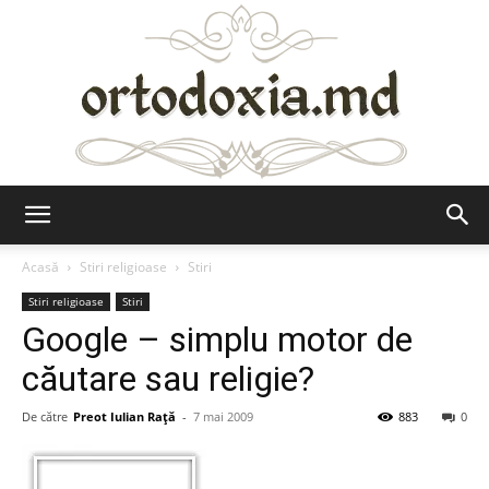
Ortodoxia.md
Acasă
Stiri religioase
Stiri
Stiri religioase
Stiri
Google – simplu motor de
căutare sau religie?
De către
Preot Iulian Raţă
-
7 mai 2009
883
0