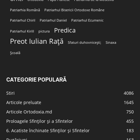
Patriarhia Română
Patriarhul Bisericii Ortodoxe Române
Patriarhul Chiril
Patriarhul Daniel
Patriarhul Ecumenic
Predica
Patriarhul Kirill
pictura
Preot Iulian Rață
Sfaturi duhovnicești;
Sinaxa
Școală
CATEGORIE POPULARĂ
Stiri
4086
Articole preluate
1645
Articole Ortodoxia.md
750
Proloagele Sfinților și a Sfintelor
455
6. Acatiste închinate Sfinților și Sfintelor
183
Rugăciuni
163