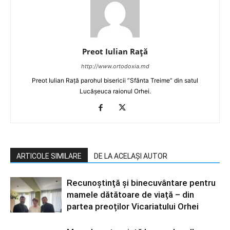
Preot Iulian Raţă
http://www.ortodoxia.md
Preot Iulian Rață parohul bisericii ”Sfânta Treime” din satul
Lucășeuca raionul Orhei.
ARTICOLE SIMILARE
DE LA ACELAȘI AUTOR
Recunoștință și binecuvântare pentru
mamele dătătoare de viață – din
partea preoților Vicariatului Orhei