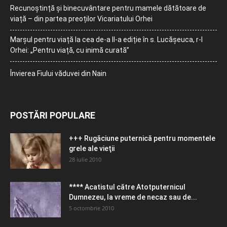
Recunoștință și binecuvântare pentru mamele dătătoare de
viață – din partea preoților Vicariatului Orhei
Marșul pentru viață la cea de-a II-a ediție în s. Lucășeuca, r-l
Orhei: „Pentru viață, cu inimă curată”
Învierea Fiului văduvei din Nain
POSTĂRI POPULARE
+++ Rugăciune puternică pentru momentele
grele ale vieţii
28 iulie 2010
**** Acatistul către Atotputernicul
Dumnezeu, la vreme de necaz sau de...
5 octombrie 2010