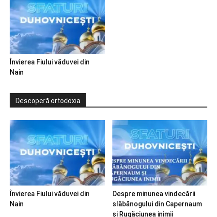
Învierea Fiului văduvei din
Nain
Descoperă ortodoxia
Învierea Fiului văduvei din
Despre minunea vindecării
Nain
slăbănogului din Capernaum
și Rugăciunea inimii