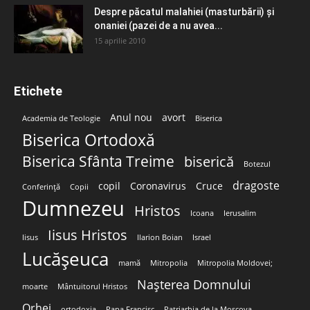
Despre păcatul malahiei (masturbării) şi
onaniei (pazei de a nu avea...
15 aprilie 2010
Etichete
Anul nou
avort
Academia de Teologie
Biserica
Biserica Ortodoxă
Biserica Sfânta Treime
biserică
Botezul
dragoste
copil
Coronavirus
Cruce
Conferință
Copii
Dumnezeu
Hristos
Icoana
Ierusalim
Iisus Hristos
Iisus
Ilarion Boian
Israel
Lucășeuca
mamă
Mitropolia
Mitropolia Moldovei;
Nașterea Domnului
moarte
Mântuitorul Hristos
Orhei
ortodoxia
Papa Francisc
Patriarhia de la Moscova