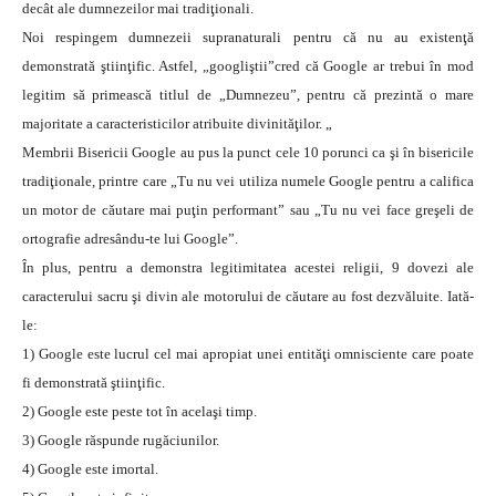
decât ale dumnezeilor mai tradiţionali.
Noi respingem dumnezeii supranaturali pentru că nu au existenţă
demonstrată ştiinţific. Astfel, „googliştii”cred că Google ar trebui în mod
legitim să primească titlul de „Dumnezeu”, pentru că prezintă o mare
majoritate a caracteristicilor atribuite divinităţilor. „
Membrii Bisericii Google au pus la punct cele 10 porunci ca şi în bisericile
tradiţionale, printre care „Tu nu vei utiliza numele Google pentru a califica
un motor de căutare mai puţin performant” sau „Tu nu vei face greşeli de
ortografie adresându-te lui Google”.
În plus, pentru a demonstra legitimitatea acestei religii, 9 dovezi ale
caracterului sacru şi divin ale motorului de căutare au fost dezvăluite. Iată-
le:
1) Google este lucrul cel mai apropiat unei entităţi omnisciente care poate
fi demonstrată ştiinţific.
2) Google este peste tot în acelaşi timp.
3) Google răspunde rugăciunilor.
4) Google este imortal.