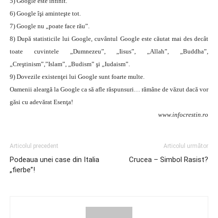
5) Google este infinit.
6) Google îşi aminteşte tot.
7) Google nu „poate face rău”.
8) După statisticile lui Google, cuvântul Google este căutat mai des decât
toate cuvintele „Dumnezeu”, „Iisus”, „Allah”, „Buddha”,
„Creştinism”,”Islam”, „Budism” şi „Iudaism”.
9) Dovezile existenţei lui Google sunt foarte multe.
Oamenii aleargă la Google ca să afle răspunsuri… rămâne de văzut dacă vor
găsi cu adevărat Esenţa!
www.infocrestin.ro
Articolul precedent
Articolul următor
Podeaua unei case din Italia
Crucea – Simbol Rasist?
„fierbe”!