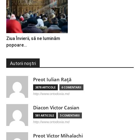
Ziua Învierii, să ne luminăm
popoare…
Autorii noștri
Preot Iulian Raţă
3878 ARTICOLE
6 COMENTARII
http://www.ortodoxia.md
Diacon Victor Casian
581 ARTICOLE
5 COMENTARII
http://www.ortodoxia.md
Preot Victor Mihalachi