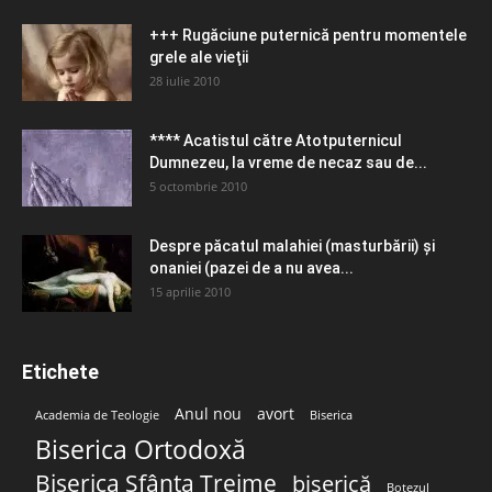
+++ Rugăciune puternică pentru momentele
grele ale vieţii
28 iulie 2010
**** Acatistul către Atotputernicul
Dumnezeu, la vreme de necaz sau de...
5 octombrie 2010
Despre păcatul malahiei (masturbării) şi
onaniei (pazei de a nu avea...
15 aprilie 2010
Etichete
Anul nou
avort
Academia de Teologie
Biserica
Biserica Ortodoxă
Biserica Sfânta Treime
biserică
Botezul