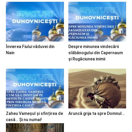
Învierea Fiului văduvei din
Despre minunea vindecării
Nain
slăbănogului din Capernaum
și Rugăciunea inimii
Zaheu Vameșul și sfințirea de
Aruncă grija ta spre Domnul…
casă… Și nu numai!