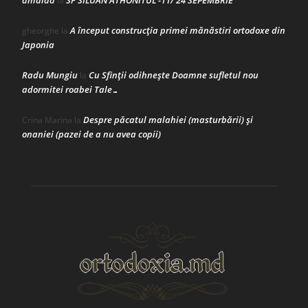
la
A început construcţia primei mănăstiri ortodoxe din
gheorghe
la
Japonia
Radu Mungiu
Cu Sfinții odihnește Doamne sufletul nou
la
adormitei roabei Tale…
Despre păcatul malahiei (masturbării) şi
Crina Marina
la
onaniei (pazei de a nu avea copii)