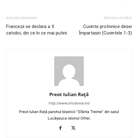
Articolul precedent
Articolul următor
Francezii se declara a fi
Cuvinte protivnice desei
catolici, din ce în ce mai putini
Împartasiri (Cuvintele 1-3)
Preot Iulian Raţă
http://www.ortodoxia.md
Preot Iulian Rață parohul bisericii ”Sfânta Treime” din satul
Lucășeuca raionul Orhei.