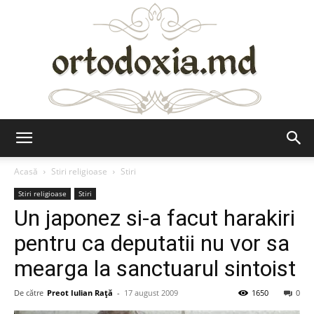
Ortodoxia.md
Acasă
Stiri religioase
Stiri
Stiri religioase
Stiri
Un japonez si-a facut harakiri
pentru ca deputatii nu vor sa
mearga la sanctuarul sintoist
De către
Preot Iulian Raţă
-
17 august 2009
1650
0