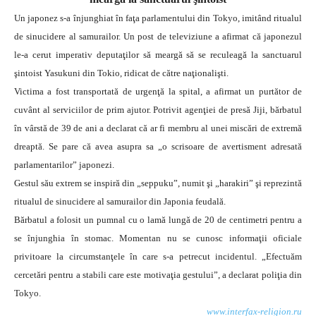
Un japonez s-a înjunghiat în faţa parlamentului din Tokyo, imitând ritualul
de sinucidere al samurailor. Un post de televiziune a afirmat că japonezul
le-a cerut imperativ deputaţilor să meargă să se reculeagă la sanctuarul
şintoist Yasukuni din Tokio, ridicat de către naţionalişti.
Victima a fost transportată de urgenţă la spital, a afirmat un purtător de
cuvânt al serviciilor de prim ajutor. Potrivit agenţiei de presă Jiji, bărbatul
în vârstă de 39 de ani a declarat că ar fi membru al unei miscări de extremă
dreaptă. Se pare că avea asupra sa „o scrisoare de avertisment adresată
parlamentarilor” japonezi.
Gestul său extrem se inspiră din „seppuku”, numit şi „harakiri” şi reprezintă
ritualul de sinucidere al samurailor din Japonia feudală.
Bărbatul a folosit un pumnal cu o lamă lungă de 20 de centimetri pentru a
se înjunghia în stomac. Momentan nu se cunosc informaţii oficiale
privitoare la circumstanţele în care s-a petrecut incidentul. „Efectuăm
cercetări pentru a stabili care este motivaţia gestului”, a declarat poliţia din
Tokyo.
www.interfax-religion.ru