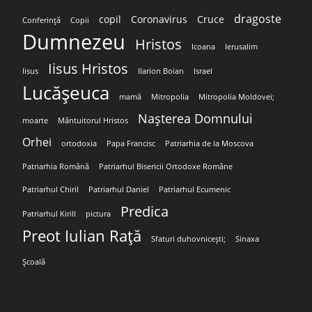
dragoste
copil
Coronavirus
Cruce
Conferință
Copii
Dumnezeu
Hristos
Icoana
Ierusalim
Iisus Hristos
Iisus
Ilarion Boian
Israel
Lucășeuca
mamă
Mitropolia
Mitropolia Moldovei;
Nașterea Domnului
moarte
Mântuitorul Hristos
Orhei
ortodoxia
Papa Francisc
Patriarhia de la Moscova
Patriarhia Română
Patriarhul Bisericii Ortodoxe Române
Patriarhul Chiril
Patriarhul Daniel
Patriarhul Ecumenic
Predica
Patriarhul Kirill
pictura
Preot Iulian Rață
Sfaturi duhovnicești;
Sinaxa
Școală