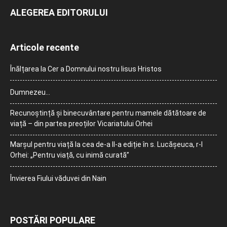
ALEGEREA EDITORULUI
Articole recente
Înălțarea la Cer a Domnului nostru Iisus Hristos
Dumnezeu…
Recunoștință și binecuvântare pentru mamele dătătoare de
viață – din partea preoților Vicariatului Orhei
Marșul pentru viață la cea de-a II-a ediție în s. Lucășeuca, r-l
Orhei: „Pentru viață, cu inimă curată”
Învierea Fiului văduvei din Nain
POSTĂRI POPULARE