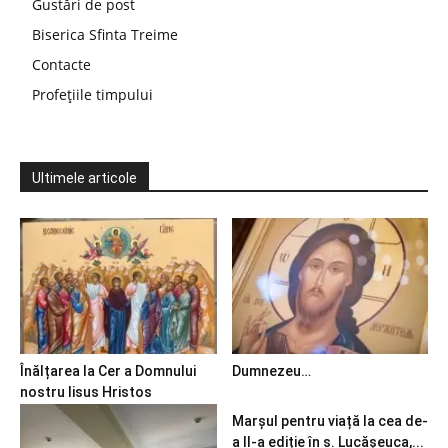
Gustări de post
Biserica Sfinta Treime
Contacte
Profețiile timpului
Ultimele articole
Înălțarea la Cer a Domnului
Dumnezeu…
nostru Iisus Hristos
Marșul pentru viață la cea de-
a II-a ediție în s. Lucășeuca,...