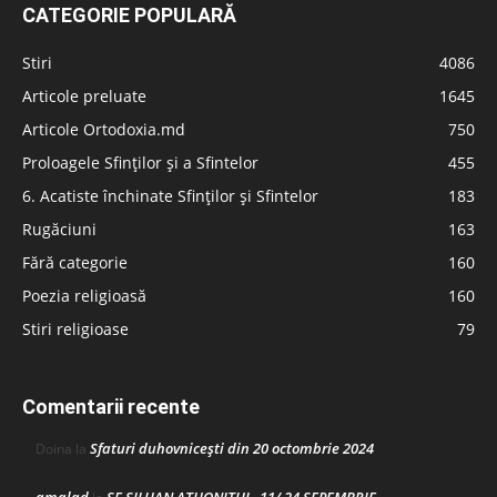
CATEGORIE POPULARĂ
Stiri
4086
Articole preluate
1645
Articole Ortodoxia.md
750
Proloagele Sfinților și a Sfintelor
455
6. Acatiste închinate Sfinților și Sfintelor
183
Rugăciuni
163
Fără categorie
160
Poezia religioasă
160
Stiri religioase
79
Comentarii recente
Sfaturi duhovnicești din 20 octombrie 2024
Doina
la
amalad
SF SILUAN ATHONITUL -11/ 24 SEPEMBRIE