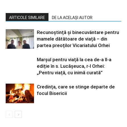
ARTICOLE SIMILARE
DE LA ACELAȘI AUTOR
Recunoștință și binecuvântare pentru
mamele dătătoare de viață – din
partea preoților Vicariatului Orhei
Marșul pentru viață la cea de-a II-a
ediție în s. Lucășeuca, r-l Orhei:
„Pentru viață, cu inimă curată”
Credința, care se stinge departe de
focul Bisericii