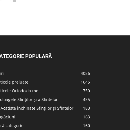
ATEGORIE POPULARĂ
iri
4086
ticole preluate
1645
ticole Ortodoxia.md
750
oloagele Sfinților și a Sfintelor
455
 Acatiste închinate Sfinților și Sfintelor
183
ugăciuni
163
ră categorie
160