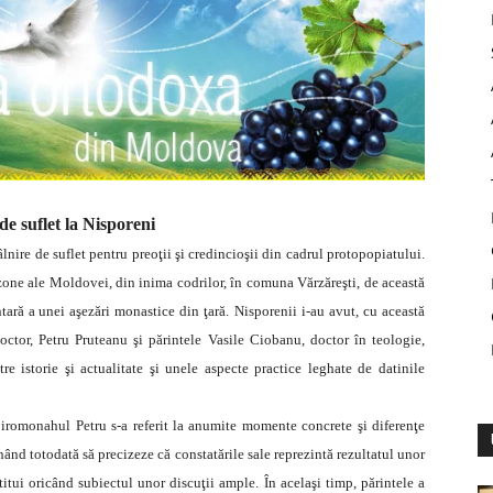
de suflet la Nisporeni
lnire de suflet pentru preoţii şi credincioşii din cadrul protopopiatului.
zone ale Moldovei, din inima codrilor, în comuna Vărzăreşti, de această
tară a unei aşezări monastice din ţară.
Nisporenii i-au avut, cu această
octor, Petru Pruteanu şi părintele Vasile Ciobanu, doctor în teologie,
e istorie şi actualitate şi unele aspecte practice leghate de datinile
, iromonahul Petru s-a referit la anumite momente concrete şi diferenţe
inând totodată să precizeze că constatările sale reprezintă rezultatul unor
tui oricând subiectul unor discuţii ample. În acelaşi timp, părintele a