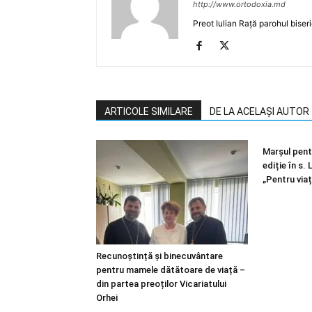
http://www.ortodoxia.md
Preot Iulian Rață parohul biser
ARTICOLE SIMILARE
DE LA ACELAȘI AUTOR
Marșul pentr
ediție în s.
„Pentru viaț
Recunoștință și binecuvântare
pentru mamele dătătoare de viață –
din partea preoților Vicariatului
Orhei