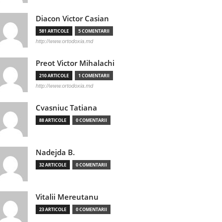
Diacon Victor Casian
581 ARTICOLE
5 COMENTARII
http://www.ortodoxia.md
Preot Victor Mihalachi
210 ARTICOLE
1 COMENTARII
http://www.ortodoxia.md
Cvasniuc Tatiana
88 ARTICOLE
0 COMENTARII
Nadejda B.
32 ARTICOLE
0 COMENTARII
Vitalii Mereutanu
23 ARTICOLE
0 COMENTARII