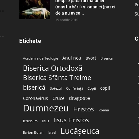
Despre păcatul malahiei
Po
(masturbării) şi onaniei (pazei
de a nu avea...
St
15 aprilie 2010
C
Etichete
Anul nou
avort
Academia de Teologie
Biserica
Biserica Ortodoxă
Biserica Sfânta Treime
biserică
copil
Botezul
Conferință
Copii
dragoste
Coronavirus
Cruce
Dumnezeu
Hristos
Icoana
Iisus Hristos
Ierusalim
Iisus
Lucășeuca
Ilarion Boian
Israel