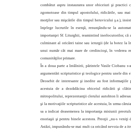
combătut aspru instaurarea unor obiceiuri şi practici co
zgomotoase din timpul apostolului, ridicările, sau mai 
morţilor sau mişcările din timpul heruvicului ş.a.), insis
înţelege lucrurile în esenţă, renunţându-se la automat
importanţei Sf. Liturghii, reamintind inerlocutorilor, că
culminant al oricărei taine sau ierurgii (de la botez la î
unui număr cât mai mare de credincioşi, în vederea real
comunităţilor primare.
În a doua parte a întâlnirii, părintele Vasile Ciobanu s-a 
argumentări scripturistice şi teologice pentru unele din el
Deosebit de interesante şi inedite au fost informaţiile 
acestuia de a dezrădăcina obiceiul ridicării şi clătin
mitropolitului, reprezentanţii clerului autohton îi adres
şi la motivaţiile scripturistice ale acestuia, în urma cărui
sa a indicat deasemenea la importanţa misiunii preotulu
enoriaşii şi pentru binele acestora. Preoţii „nu-s veniţi
Astăzi, impunându-se mai mult ca oricând nevoia de a itre