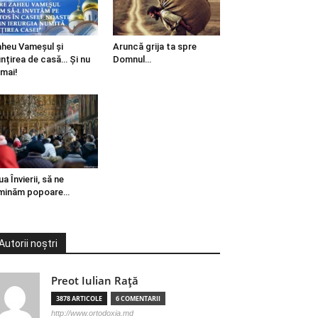
heu Vameșul și
Aruncă grija ta spre
ințirea de casă… Și nu
Domnul…
mai!
ua Învierii, să ne
minăm popoare…
Autorii noștri
Preot Iulian Raţă
3878 ARTICOLE
6 COMENTARII
http://www.ortodoxia.md