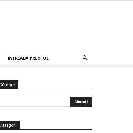
ÎNTREABĂ PREOTUL
Căutare
Categorii