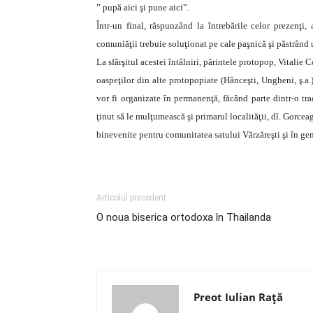
” pupă aici şi pune aici”.
Într-un final, răspunzând la întrebările celor prezenţi,
comuniăţii trebuie soluţionat pe cale paşnică şi păstrând u
La sfârşitul acestei întâlniri, părintele protopop, Vitalie 
oaspeţilor din alte protopopiate (Hânceşti, Ungheni, ş.a.
vor fi organizate în permanenţă, făcând parte dintr-o tra
ţinut să le mulţumească şi primarul localităţii, dl. Gorceag
binevenite pentru comunitatea satului Vărzăreşti şi în gen
Articolul precedent
O noua biserica ortodoxa în Thailanda
Preot Iulian Raţă