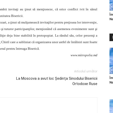
 ambii invitaţi au ţinut să menţioneze, că orice conflict ivit în sânul
În
nitatea Bisericii.
Na
Cozari, a ţinut să mulţumească invitaţilor pentru preţioasa lor intervenţie,
) şi tuturor patricipanţilor, menţionând că asemenea evenimente sunt şi
diţie deja bine stabilită în protopopiat. La rândul său, celor prezenţi a
 Chiril care a subliniat că organizarea unor astfel de întâlniri sunt foarte
eral pentru întreaga Biserică.
www.mitropolia.md
Articolul următor
În
La Moscova a avut loc Şedinţa Sinodului Bisericii
Na
Ortodoxe Ruse