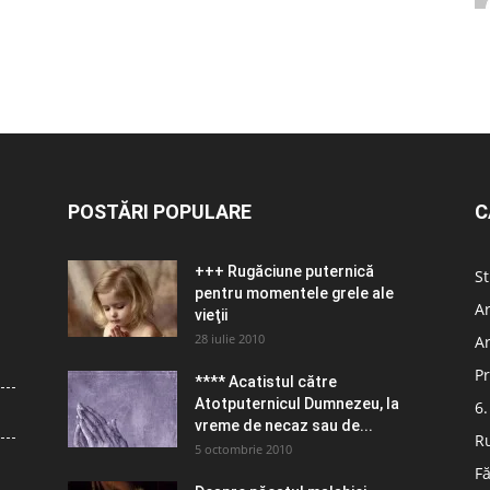
POSTĂRI POPULARE
C
+++ Rugăciune puternică
St
pentru momentele grele ale
Ar
vieţii
28 iulie 2010
Ar
Pr
**** Acatistul către
Atotputernicul Dumnezeu, la
6.
vreme de necaz sau de...
R
5 octombrie 2010
Fă