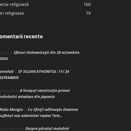
ezia religioasă
160
iri religioase
79
omentarii recente
Sfaturi duhovnicești din 20 octombrie
Doina
la
2024
amalad
SF SILUAN ATHONITUL -11/ 24
la
SEPEMBRIE
A început construcţia primei
gheorghe
la
mănăstiri ortodoxe din Japonia
Radu Mungiu
Cu Sfinții odihnește Doamne
la
sufletul nou adormitei roabei Tale…
Despre păcatul malahiei
Crina Marina
la