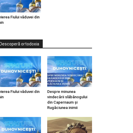
vierea Fiului văduvei din
in
Descoperă ortodoxia
vierea Fiului văduvei din
Despre minunea
in
vindecării slăbănogului
din Capernaum și
Rugăciunea inimii