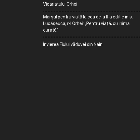
Vicariatului Orhei
Marșul pentru viață la cea de-a II-a ediție în s.
Lucășeuca, r-l Orhei: „Pentru viață, cu inimă
curată”
Învierea Fiului văduvei din Nain