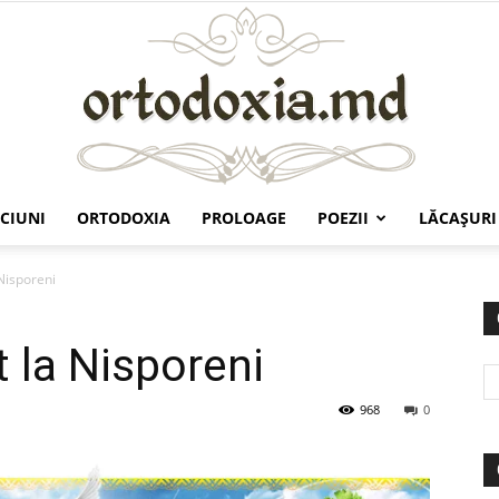
CIUNI
ORTODOXIA
PROLOAGE
POEZII
LĂCAŞURI
Ortodoxia.md
 Nisporeni
t la Nisporeni
968
0