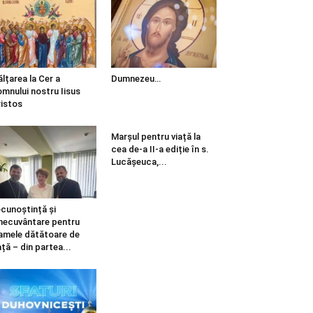
ălțarea la Cer a
Dumnezeu…
mnului nostru Iisus
istos
Marșul pentru viață la
cea de-a II-a ediție în s.
Lucășeuca,...
cunoștință și
necuvântare pentru
mele dătătoare de
ață – din partea...