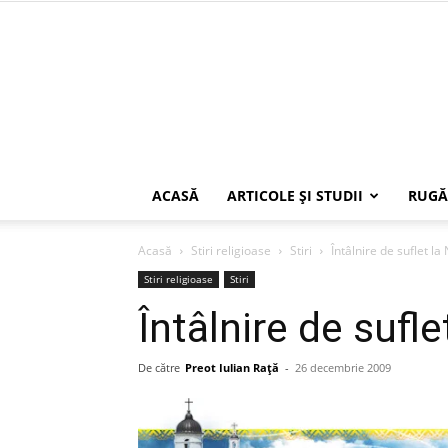
ACASĂ
ARTICOLE ŞI STUDII
RUGĂ
Acasă
Stiri religioase
Stiri
Întâlnire de suflet la
Stiri religioase
Stiri
Întâlnire de sufle
De către
Preot Iulian Raţă
-
26 decembrie 2009