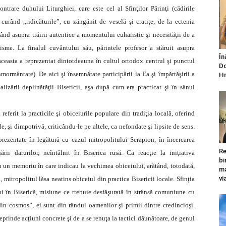
ntrare duhului Liturghiei, care este cel al Sfinţilor Părinţi (cădirile
curând „ridicăturile”, cu zăngănit de veselă şi cratiţe, de la ectenia
tând asupra trăirii autentice a momentului euharistic şi necesităţii de a
isme. La finalul cuvântului său, părintele profesor a stăruit asupra
În
 aceasta a reprezentat dintotdeauna în cultul ortodox centrul şi punctul
Do
nmormântare). De aici şi însemnătate participării la Ea şi împărtăşirii a
Hr
izării deplinătăţii Bisericii, aşa după cum era practicat şi în sânul
referit la practicile şi obiceiurile populare din tradiţia locală, oferind
e, şi dimpotrivă, criticându-le pe altele, ca nefondate şi lipsite de sens.
prezentate în legătură cu cazul mitropolitului Serapion, în încercarea
Re
ării darurilor, neîntâlnit în Biserica rusă. Ca reacţie la iniţiativa
bi
au un memoriu în care indicau la vechimea obiceiului, arătând, totodată,
ma
vi
a, mitropolitul lăsa neatins obiceiul din practica Bisericii locale. Sfinţia
i în Biserică, misiune ce trebuie desfăşurată în strânsă comuniune cu
 din cosmos”, ei sunt din rândul oamenilor şi primii dintre credincioşi.
prinde acţiuni concrete şi de a se renuţa la tactici dăunătoare, de genul