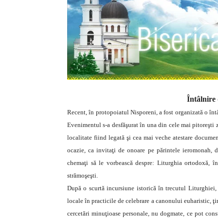
Întâlnire 
Recent, în protopoiatul Nisporeni, a fost organizată o întâ
Evenimentul s-a desfăşurat în una din cele mai pitoreşti 
localitate fiind legată şi cea mai veche atestare documen
ocazie, ca invitaţi de onoare pe părintele ieromonah, d
chemaţi să le vorbească despre: Liturghia ortodoxă, într
strămoşeşti.
După o scurtă incursiune istorică în trecutul Liturghiei
locale în practicile de celebrare a canonului euharistic, ţ
cercetări minuţioase personale, nu dogmate, ce pot consti