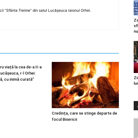
icii ”Sfânta Treime” din satul Lucășeuca raionul Orhei.
Za
sf
nu
u viață la cea de-a II-a
 Lucășeuca, r-l Orhei:
Zi
ă, cu inimă curată”
lu
Credința, care se stinge departe de
focul Bisericii