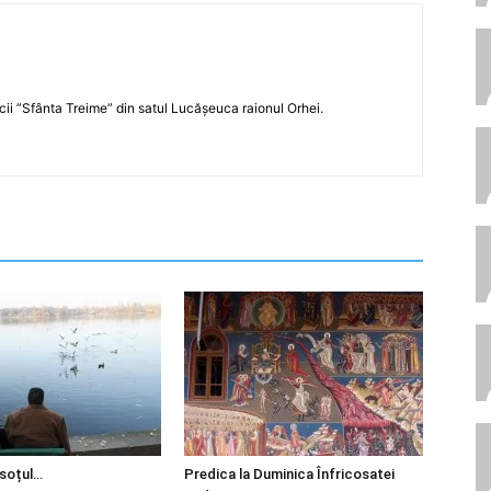
icii ”Sfânta Treime” din satul Lucășeuca raionul Orhei.
 soțul…
Predica la Duminica Înfricosatei