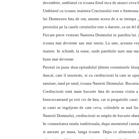
decembrie, umblatul cu icoana fiind inca de atunci ceva 
Umblatul cu icoana inaintea Craciunului este o frumoasa 
lui Dumnezeu fata de om, anume aceea de a se intrupa „p
preotului pe la casele crestinilor este o datorie, ca un fel 
Fiecare preot vesteste Nasterea Domnului in parohia lui. 
icoana mai devreme sau mai tarziu. La sate, aceasta ves
inainte. In schimb, la orase, unde parohiile sunt mai mar
bune mai devreme.
Preotul isi pune doar epitrahilul (dintre vestmintele lit
dascal, care il insoteste, si cu credinciosii la care se o
sarutare, rand pe rand, icoana Nasterii Domnului. Bucuri
Credinciosii simt mare bucurie fata de aceasta vizita a
binecuvantand pe toti cei de fata, cat si pregatirile case
ai casei se ingrijeste de cate ceva, colindele se aud li
Nasterii Domnului, credinciosii se umplu de bucurie sfanta
In comunitatea rurala traditionala, dupa momentul cantari
si asezate pe masa, langa icoane. Dupa ce alimentele a