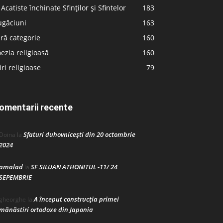
 Acatiste închinate Sfinților și Sfintelor
183
ugăciuni
163
ră categorie
160
ezia religioasă
160
iri religioase
79
omentarii recente
Sfaturi duhovnicești din 20 octombrie
Doina
la
2024
amalad
SF SILUAN ATHONITUL -11/ 24
la
SEPEMBRIE
A început construcţia primei
gheorghe
la
mănăstiri ortodoxe din Japonia