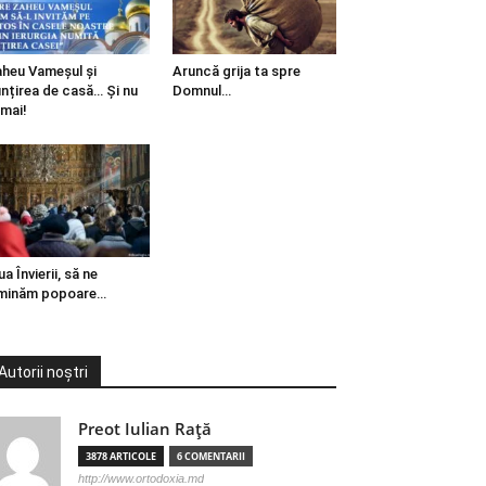
heu Vameșul și
Aruncă grija ta spre
ințirea de casă… Și nu
Domnul…
mai!
ua Învierii, să ne
minăm popoare…
Autorii noștri
Preot Iulian Raţă
3878 ARTICOLE
6 COMENTARII
http://www.ortodoxia.md