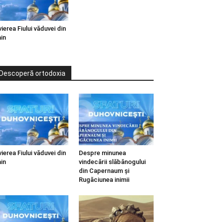
vierea Fiului văduvei din
in
Descoperă ortodoxia
vierea Fiului văduvei din
Despre minunea
in
vindecării slăbănogului
din Capernaum și
Rugăciunea inimii