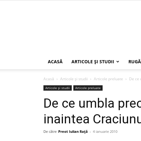
ACASĂ
ARTICOLE ŞI STUDII
RUGĂ
Acasă
Articole şi studii
Articole preluate
De ce 
Articole şi studii
Articole preluate
De ce umbla preo
inaintea Craciunu
De către
Preot Iulian Raţă
-
4 ianuarie 2010