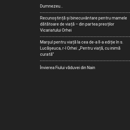
Dumnezeu…
Recunoștință și binecuvântare pentru mamele
dătătoare de viață – din partea preoților
Vicariatului Orhei
Marșul pentru viață la cea de-a II-a ediție în s.
Lucășeuca, r-l Orhei: „Pentru viață, cu inimă
curată”
Învierea Fiului văduvei din Nain