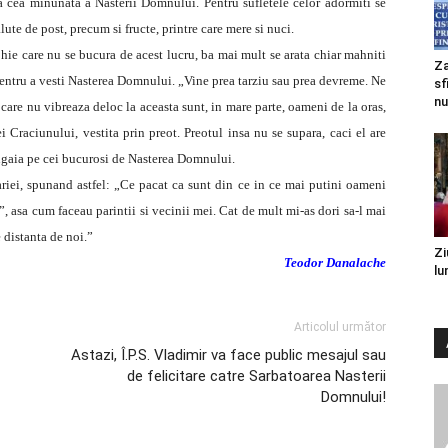
ea cea minunata a Nasterii Domnului. Pentru sufletele celor adormiti se
lute de post, precum si fructe, printre care mere si nuci.
rohie care nu se bucura de acest lucru, ba mai mult se arata chiar mahniti
Za
 pentru a vesti Nasterea Domnului. „Vine prea tarziu sau prea devreme. Ne
sf
nu
care nu vibreaza deloc la aceasta sunt, in mare parte, oameni de la oras,
i Craciunului, vestita prin preot. Preotul insa nu se supara, caci el are
angaia pe cei bucurosi de Nasterea Domnului.
riei, spunand astfel: „Ce pacat ca sunt din ce in ce mai putini oameni
”, asa cum faceau parintii si vecinii mei. Cat de mult mi-as dori sa-l mai
 distanta de noi.”
Zi
Teodor Danalache
lu
Articolul următor
Astazi, Î.P.S. Vladimir va face public mesajul sau
de felicitare catre Sarbatoarea Nasterii
Domnului!