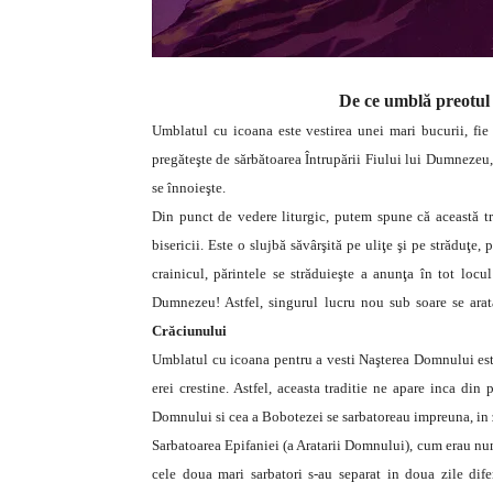
De ce umblă preotul 
Umblatul cu icoana este vestirea unei mari bucurii, fie
pregăteşte de sărbătoarea Întrupării Fiului lui Dumnezeu,
se înnoieşte.
Din punct de vedere liturgic, putem spune că această tra
bisericii. Este o slujbă săvârşită pe uliţe şi pe străduţe, 
crainicul, părintele se străduieşte a anunţa în tot l
Dumnezeu! Astfel, singurul lucru nou sub soare se ara
Crăciunului
Umblatul cu icoana pentru a vesti Naşterea Domnului este
erei crestine. Astfel, aceasta traditie ne apare inca din
Domnului si cea a Bobotezei se sarbatoreau impreuna, in 
Sarbatoarea Epifaniei (a Aratarii Domnului), cum erau num
cele doua mari sarbatori s-au separat in doua zile dif