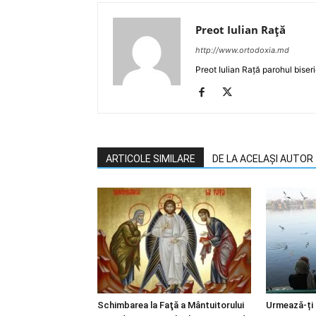
Preot Iulian Raţă
http://www.ortodoxia.md
Preot Iulian Rață parohul biser
ARTICOLE SIMILARE
DE LA ACELAȘI AUTOR
Schimbarea la Faţă a Mântuitorului
Urmează-ți