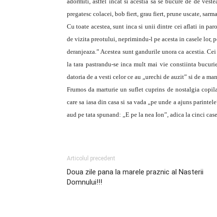
adormiti, astfel incat si acestia sa se bucure de de vest
pregatesc colacei, bob fiert, grau fiert, prune uscate, sarma
Cu toate acestea, sunt inca si unii dintre cei aflati in pa
de vizita preotului, neprimindu-l pe acesta in casele lor,
deranjeaza.” Acestea sunt gandurile unora ca acestia. Cei 
la tara pastrandu-se inca mult mai vie constiinta bucurie
datoria de a vesti celor ce au „urechi de auzit” si de a m
Frumos da marturie un suflet cuprins de nostalgia copila
care sa iasa din casa si sa vada „pe unde a ajuns parintele
aud pe tata spunand: „E pe la nea Ion”, adica la cinci case
Articolul precedent
Doua zile pana la marele praznic al Nasterii
Domnului!!!