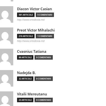
Diacon Victor Casian
581 ARTICOLE
5 COMENTARII
http://www.ortodoxia.md
Preot Victor Mihalachi
210 ARTICOLE
1 COMENTARII
http://www.ortodoxia.md
Cvasniuc Tatiana
88 ARTICOLE
0 COMENTARII
Nadejda B.
32 ARTICOLE
0 COMENTARII
Vitalii Mereutanu
23 ARTICOLE
0 COMENTARII