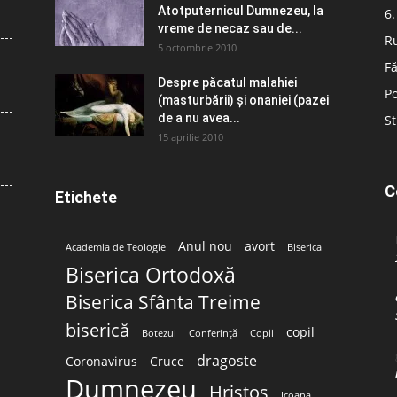
Atotputernicul Dumnezeu, la
6.
vreme de necaz sau de...
R
5 octombrie 2010
Fă
Despre păcatul malahiei
Po
(masturbării) şi onaniei (pazei
de a nu avea...
St
15 aprilie 2010
C
Etichete
Anul nou
avort
Academia de Teologie
Biserica
Biserica Ortodoxă
Biserica Sfânta Treime
biserică
copil
Botezul
Conferință
Copii
dragoste
Coronavirus
Cruce
Dumnezeu
Hristos
Icoana