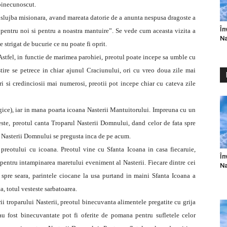
binecunoscut.
slujba misionara, avand mareata datorie de a anunta nespusa dragoste a
În
entru noi si pentru a noastra mantuire”. Se vede cum aceasta vizita a
Na
de strigat de bucurie ce nu poate fi oprit.
Astfel, in functie de marimea parohiei, preotul poate incepe sa umble cu
tire se petrece in chiar ajunul Craciunului, ori cu vreo doua zile mai
i si credinciosii mai numerosi, preotii pot incepe chiar cu cateva zile
urgice), iar in mana poarta icoana Nasterii Mantuitorului. Impreuna cu un
preste, preotul canta Troparul Nasterii Domnului, dand celor de fata spre
a Nasterii Domnului se pregusta inca de pe acum.
 preotului cu icoana. Preotul vine cu Sfanta Icoana in casa fiecaruie,
În
i pentru intampinarea maretului eveniment al Nasterii. Fiecare dintre cei
Na
n spre seara, parintele ciocane la usa purtand in maini Sfanta Icoana a
, totul vesteste sarbatoarea.
i troparului Nasterii, preotul binecuvanta alimentele pregatite cu grija
u fost binecuvantate pot fi oferite de pomana pentru sufletele celor