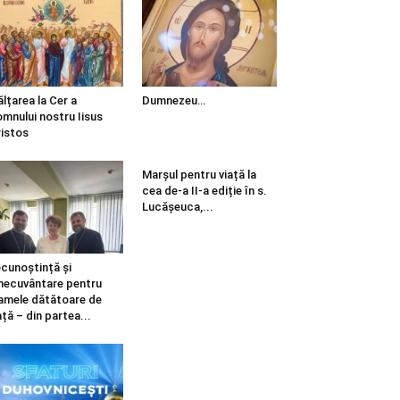
ălțarea la Cer a
Dumnezeu…
mnului nostru Iisus
istos
Marșul pentru viață la
cea de-a II-a ediție în s.
Lucășeuca,...
cunoștință și
necuvântare pentru
mele dătătoare de
ață – din partea...