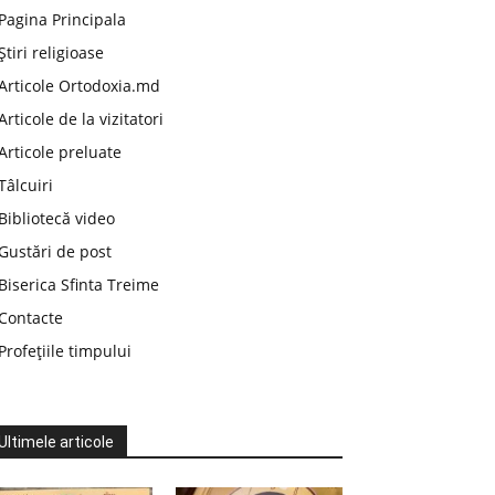
Pagina Principala
Știri religioase
Articole Ortodoxia.md
Articole de la vizitatori
Articole preluate
Tâlcuiri
Bibliotecă video
Gustări de post
Biserica Sfinta Treime
Contacte
Profețiile timpului
Ultimele articole