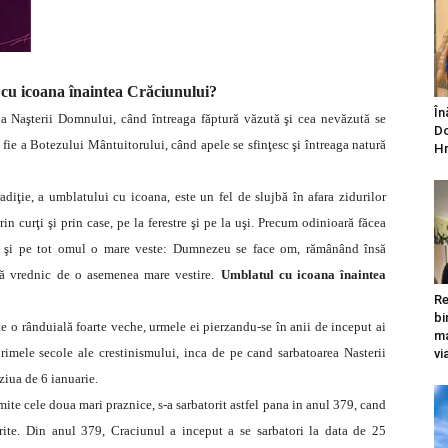
cu icoana înaintea Crăciunului?
În
 a Naşterii Domnului, când întreaga făptură văzută şi cea nevăzută se
Do
 fie a Botezului Mântuitorului, când apele se sfinţesc şi întreaga natură
Hr
diţie, a umblatului cu icoana, este un fel de slujbă în afara zidurilor
prin curţi şi prin case, pe la ferestre şi pe la uşi. Precum odinioară făcea
ocul şi pe tot omul o mare veste: Dumnezeu se face om, rămânând însă
tă vrednic de o asemenea mare vestire.
Umblatul cu icoana înaintea
Re
bi
 o rânduială foarte veche, urmele ei pierzandu-se în anii de inceput ai
ma
 primele secole ale crestinismului, inca de pe cand sarbatoarea Nasterii
vi
ziua de 6 ianuarie.
ite cele doua mari praznice, s-a sarbatorit astfel pana in anul 379, cand
erite. Din anul 379, Craciunul a inceput a se sarbatori la data de 25