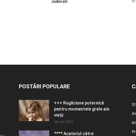
Judecati
POSTĂRI POPULARE
C
+++ Rugăciune puternică
St
pentru momentele grele ale
Ar
vieţii
28 iulie 2010
Ar
Pr
**** Acatistul către