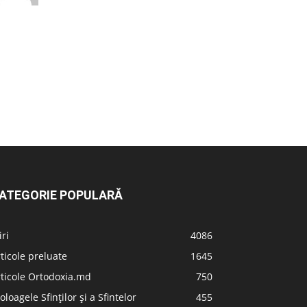
ATEGORIE POPULARĂ
iri
4086
ticole preluate
1645
ticole Ortodoxia.md
750
oloagele Sfinților și a Sfintelor
455