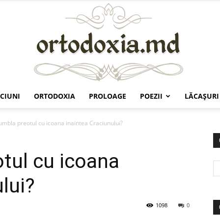
CIUNI
ORTODOXIA
PROLOAGE
POEZII
LĂCAŞURI
Ortodoxia.md
umbla preotul cu icoana inaintea Craciunului?
tul cu icoana
lui?
1098
0