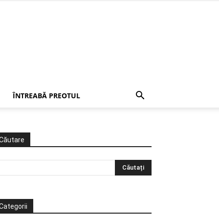
ÎNTREABĂ PREOTUL
Căutare
Categorii