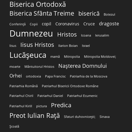
Biserica Ortodoxă
Biserica Sfânta Treime
biserică
Botezul
dragoste
copil
Coronavirus
Cruce
Conferință
Copii
Dumnezeu
Hristos
Icoana
Ierusalim
Iisus Hristos
Iisus
Ilarion Boian
Israel
Lucășeuca
mamă
Mitropolia
Mitropolia Moldovei;
Nașterea Domnului
moarte
Mântuitorul Hristos
Orhei
ortodoxia
Papa Francisc
Patriarhia de la Moscova
Patriarhia Română
Patriarhul Bisericii Ortodoxe Române
Patriarhul Chiril
Patriarhul Daniel
Patriarhul Ecumenic
Predica
Patriarhul Kirill
pictura
Preot Iulian Rață
Sfaturi duhovnicești;
Sinaxa
Școală