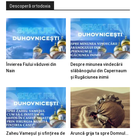
Descoperă ortodoxia
Învierea Fiului văduvei din
Despre minunea vindecării
Nain
slăbănogului din Capernaum
și Rugăciunea inimii
Zaheu Vameșul și sfințirea de
Aruncă grija ta spre Domnul…