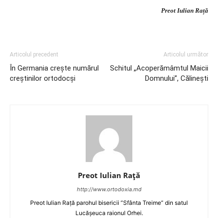
Preot Iulian Rață
Articolul precedent
Articolul următor
În Germania crește numărul
Schitul „Acoperămâmtul Maicii
creștinilor ortodocși
Domnului”, Călinești
Preot Iulian Raţă
http://www.ortodoxia.md
Preot Iulian Rață parohul bisericii ”Sfânta Treime” din satul
Lucășeuca raionul Orhei.