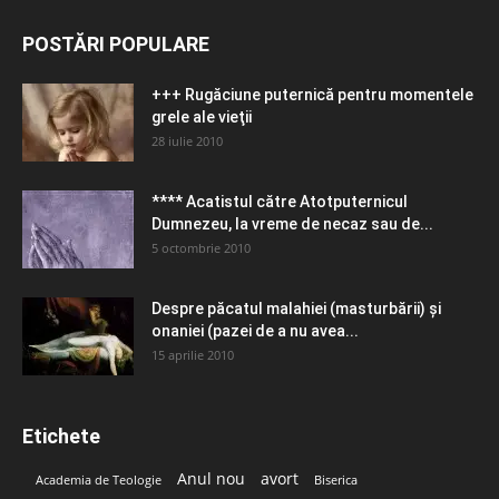
POSTĂRI POPULARE
+++ Rugăciune puternică pentru momentele
grele ale vieţii
28 iulie 2010
**** Acatistul către Atotputernicul
Dumnezeu, la vreme de necaz sau de...
5 octombrie 2010
Despre păcatul malahiei (masturbării) şi
onaniei (pazei de a nu avea...
15 aprilie 2010
Etichete
Anul nou
avort
Academia de Teologie
Biserica