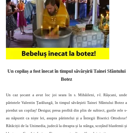
Un copilaș a fost înecat în timpul săvârșirii Tainei Sfântului
Botez
Un caz șocant a avut loc joi seara în s. Mihăileni, r-l. Râșcani, unde
părintele Valentin Țarălungă, în timpul săvârșirii Tainei Sfântului Botez a
pierdut un copilaș! Desigur, presa profită din plin de subiect, gurile rele s-
au năpustit ca niște lei, asupra părintelui și a Întregii Biserici Ortodoxe!
Rătăciții de la Unimedia, judecă la dreapta și la stânga, scoțând blasfemii și