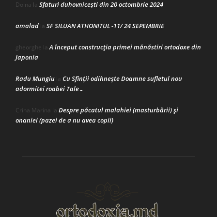
Sfaturi duhovnicești din 20 octombrie 2024
Doina
la
amalad
SF SILUAN ATHONITUL -11/ 24 SEPEMBRIE
la
A început construcţia primei mănăstiri ortodoxe din
gheorghe
la
Japonia
Radu Mungiu
Cu Sfinții odihnește Doamne sufletul nou
la
adormitei roabei Tale…
Despre păcatul malahiei (masturbării) şi
Crina Marina
la
onaniei (pazei de a nu avea copii)