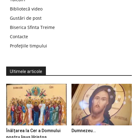
Bibliotecă video
Gustări de post
Biserica Sfinta Treime
Contacte
Profețiile timpului
Ultimele articole
Înălțarea la Cer a Domnului
Dumnezeu…
nostru Iisus Hristos