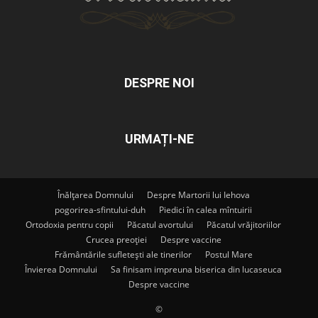
DESPRE NOI
URMAȚI-NE
Înălțarea Domnului
Despre Martorii lui Iehova
pogorirea-sfintului-duh
Piedici în calea mîntuirii
Ortodoxia pentru copii
Păcatul avortului
Păcatul vrăjitoriilor
Crucea preoției
Despre vaccine
Frământările sufletești ale tinerilor
Postul Mare
Învierea Domnului
Sa finisam impreuna biserica din lucaseuca
Despre vaccine
©