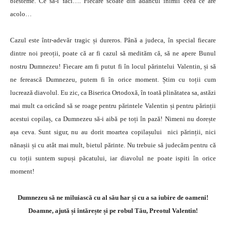
blesteme. Ce să-i faci…. Fiecare scoate din adâncul inimii ceea ce are
acolo…
Cazul este într-adevăr tragic și dureros. Până a judeca, în special fiecare
dintre noi preoții, poate că ar fi cazul să medităm că, să ne apere Bunul
nostru Dumnezeu! Fiecare am fi putut fi în locul părintelui Valentin, și să
ne ferească Dumnezeu, putem fi în orice moment. Știm cu toții cum
lucrează diavolul. Eu zic, ca Biserica Ortodoxă, în toată plinătatea sa, astăzi
mai mult ca oricând să se roage pentru părintele Valentin și pentru părinții
acestui copilaș, ca Dumnezeu să-i aibă pe toți în pază! Nimeni nu dorește
așa ceva. Sunt sigur, nu au dorit moartea copilașului nici părinții, nici
nănașii și cu atât mai mult, bietul părinte. Nu trebuie să judecăm pentru că
cu toții suntem supuși păcatului, iar diavolul ne poate ispiti în orice
moment!
Dumnezeu să ne miluiască cu al său har și cu a sa iubire de oameni!
Doamne, ajută și întărește și pe robul Tău, Preotul Valentin!