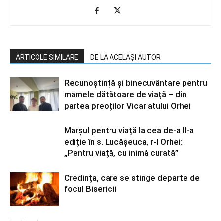
ARTICOLE SIMILARE
DE LA ACELAȘI AUTOR
Recunoștință și binecuvântare pentru
mamele dătătoare de viață – din
partea preoților Vicariatului Orhei
Marșul pentru viață la cea de-a II-a
ediție în s. Lucășeuca, r-l Orhei:
„Pentru viață, cu inimă curată”
Credința, care se stinge departe de
focul Bisericii