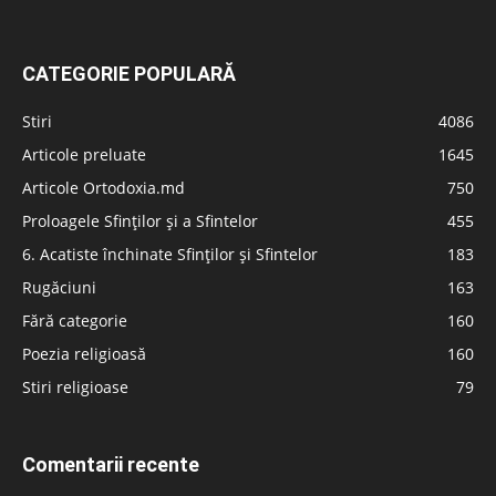
CATEGORIE POPULARĂ
Stiri
4086
Articole preluate
1645
Articole Ortodoxia.md
750
Proloagele Sfinților și a Sfintelor
455
6. Acatiste închinate Sfinților și Sfintelor
183
Rugăciuni
163
Fără categorie
160
Poezia religioasă
160
Stiri religioase
79
Comentarii recente