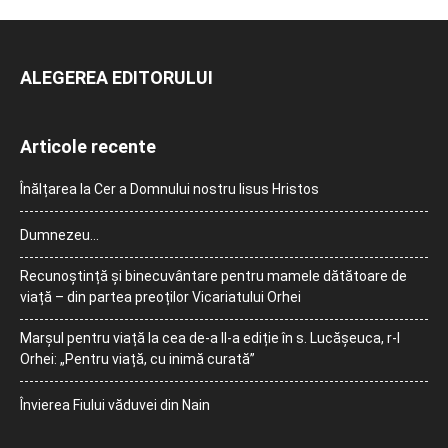
ALEGEREA EDITORULUI
Articole recente
Înălțarea la Cer a Domnului nostru Iisus Hristos
Dumnezeu…
Recunoștință și binecuvântare pentru mamele dătătoare de
viață – din partea preoților Vicariatului Orhei
Marșul pentru viață la cea de-a II-a ediție în s. Lucășeuca, r-l
Orhei: „Pentru viață, cu inimă curată”
Învierea Fiului văduvei din Nain