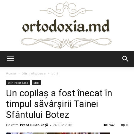
Ortodoxia.md
Acasă
Stiri religioase
Stiri
Stiri religioase
Stiri
Un copilaș a fost înecat în
timpul săvârșirii Tainei
Sfântului Botez
De către
Preot Iulian Raţă
-
24 iulie 2010
942
0