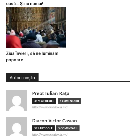
casă… Și nu numai!
Ziua Învierii, să ne luminăm
popoare…
Autorii noștri
Preot Iulian Raţă
3878 ARTICOLE
6 COMENTARII
http://www.ortodoxia.md
Diacon Victor Casian
581 ARTICOLE
5 COMENTARII
http://www.ortodoxia.md