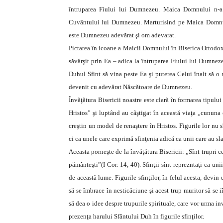
întruparea Fiului lui Dumnezeu. Maica Domnului n-a 
Cuvântului lui Dumnezeu. Marturisind pe Maica Domnul
este Dumnezeu adevărat şi om adevarat.
Pictarea în icoane a Maicii Domnului în Biserica Ortodoxă
săvârşit prin Ea – adica la întruparea Fiului lui Dumne
Duhul Sfint să vina peste Ea şi puterea Celui înalt să 
devenit cu adevărat Născătoare de Dumnezeu.
Învăţătura Bisericii noastre este clară în formarea tipului 
Hristos” şi luptând au câştigat în această viaţa „cununa c
creştin un model de renaştere în Hristos. Figurile lor nu s
ci ca unele care exprimă sfinţenia adică ca unii care au sla
Aceasta porneşte de la învăţătura Bisericii: „Sînt trupri cer
pământeşti”(I Cor. 14, 40). Sfinţii sînt reprezntaţi ca uni
de această lume. Figurile sfinţilor, în felul acesta, devi
să se îmbrace în nesticăciune şi acest trup muritor să se 
să dea o idee despre trupurile spirituale, care vor urma inv
prezenţa harului Sfântului Duh în figurile sfinţilor.