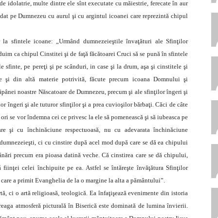
de idolatrie, multe dintre ele sînt executate cu măiestrie, ferecate în aur
ndat pe Dumnezeu cu aurul şi cu argintul icoanei care reprezintă chipul
 la sfintele icoane: „Urmând dumnezeieştile învaţături ale Sfinţilor
nduim ca chipul Cinstitei şi de faţă făcătoarei Cruci să se pună în sfintele
sfinte, pe pereţi şi pe scânduri, in case şi la drum, aşa şi cinstitele şi
pe şi din altă materie potrivită, făcute precum icoana Domnului şi
ăpânei noastre Născatoare de Dumnezeu, precum şi ale sfinţilor îngeri şi
 îngeri şi ale tuturor sfinţilor şi a prea cuvioşilor bărbaţi. Căci de câte
ea ori se vor îndemna cei ce privesc la ele să pomenească şi să iubeasca pe
tare şi cu închinăciune respectuoasă, nu cu adevarata închinăciune
 dumnezeieşti, ci cu cinstire după acel mod după care se dă ea chipului
mânări precum era pioasa datină veche. Că cinstirea care se dă chipului,
 fiinţei celei închipuite pe ea. Astfel se întăreşte învăţătura Sfinţilor
e, care a primit Evanghelia de la o margine la alta a pământului”.
ă, ci o artă religioasă, teologică. Ea înfaţişează evenimente din istoria
reaga atmosferă picturală în Biserică este dominată de lumina învierii.