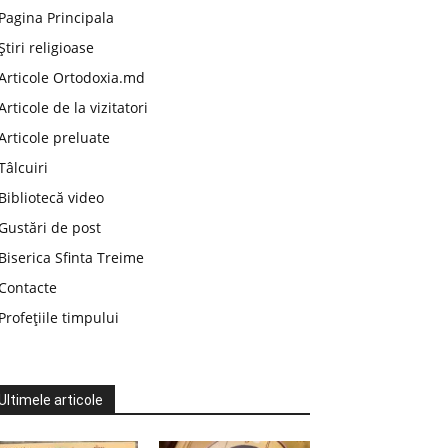
Pagina Principala
Știri religioase
Articole Ortodoxia.md
Articole de la vizitatori
Articole preluate
Tâlcuiri
Bibliotecă video
Gustări de post
Biserica Sfinta Treime
Contacte
Profețiile timpului
Ultimele articole