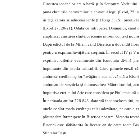
Cinstirea icoanelor are o bază şi în Scriptura Vechiulu
pună chipurile heruvimilor la chivotul legii (Exod, 25, 1
în faţa cărora se aduceau jertfe (III Regi 3, 15); preoţii
(Exod 27, 20-21). Odată cu întruparea Domnului, când de
amplificat cinstirea sfintelor icoane într-un context nou s
După edictul de la Milan, când Biserica a dobândit libert
pentru a exprima învăţătura creştină. În secolul IV şi V 
exprimau diferite evenimente din iconomia divină pre
importante din istoria mântuirii. Când primele erezii că
amintesc credincioşilor învăţătura cea adevărată a Biserici
aminteau de veşnicia şi dumnezeirea Mântuitorului, acu
împotriva ereticului Arie care considera pe Fiul creatură a
În perioada anilor 726-843, datorită inconoclasmului, mul
unele ce sînt roada credinţei celei adevărate, pe care o e
păstrat fără întrerupere în Biserica noastră. Victoria restab
Biserici este sărbătorita în fiecare an de catre toate 
Sfintelor Paşti.