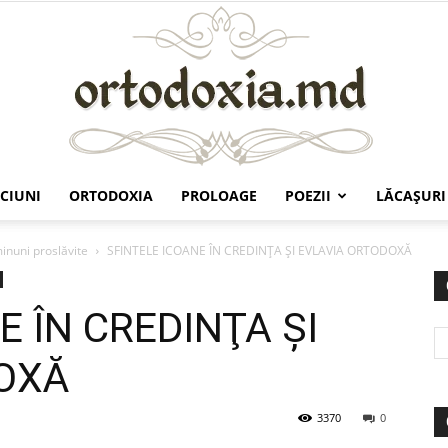
CIUNI
ORTODOXIA
PROLOAGE
POEZII
LĂCAŞURI
Ortodoxia.md
minuni proslăvite
SFINTELE ICOANE ÎN CREDINŢA ŞI EVLAVIA ORTODOXĂ
E ÎN CREDINŢA ŞI
OXĂ
3370
0