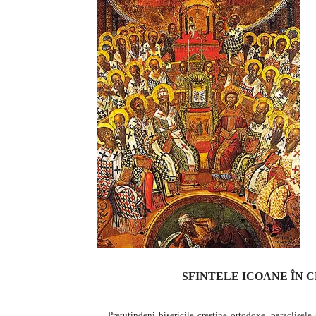
SFINTELE ICOANE ÎN 
Pretutindeni bisericile creştine ortodoxe, paraclisele ş