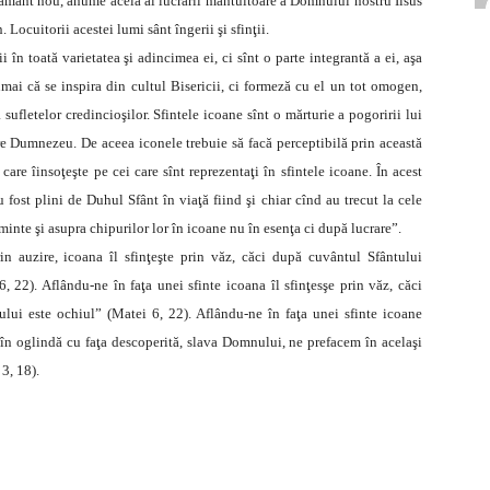
pământ nou, anume acela al lucrarii mântuitoare a Domnului nostru Iisus
 Locuitorii acestei lumi sânt îngerii şi sfinţii.
 în toată varietatea şi adincimea ei, ci sînt o parte integrantă a ei, aşa
mai că se inspira din cultul Bisericii, ci formeză cu el un tot omogen,
ufletelor credincioşilor. Sfintele icoane sînt o mărturie a pogoririi lui
e Dumnezeu. De aceea iconele trebuie să facă perceptibilă prin această
are îinsoţeşte pe cei care sînt reprezentaţi în sfintele icoane. În acest
fost plini de Duhul Sfânt în viaţă fiind şi chiar cînd au trecut la cele
inte şi asupra chipurilor lor în icoane nu în esenţa ci după lucrare”.
rin auzire, icoana îl sfinţeşte prin văz, căci după cuvântul Sfântului
 22). Aflându-ne în faţa unei sfinte icoana îl sfinţesşe prin văz, căci
lui este ochiul” (Matei 6, 22). Aflându-ne în faţa unei sfinte icoane
ca în oglindă cu faţa descoperită, slava Domnului, ne prefacem în acelaşi
3, 18).