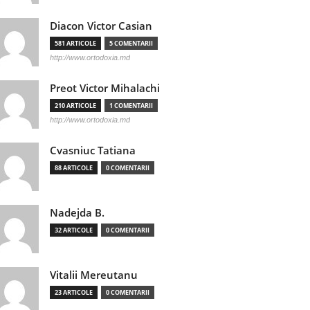
Diacon Victor Casian
581 ARTICOLE
5 COMENTARII
http://www.ortodoxia.md
Preot Victor Mihalachi
210 ARTICOLE
1 COMENTARII
http://www.ortodoxia.md
Cvasniuc Tatiana
88 ARTICOLE
0 COMENTARII
Nadejda B.
32 ARTICOLE
0 COMENTARII
Vitalii Mereutanu
23 ARTICOLE
0 COMENTARII