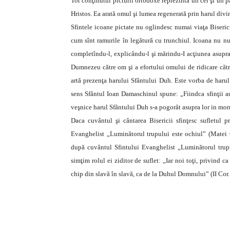
Tot conţinutul picturii ortodoxe reprezintă un cer şi un 
Hristos. Ea arată omul şi lumea regenerată prin harul divin.
Sfintele icoane pictate nu oglindesc numai viaţa Bisericii
cum sînt ramurile în legătură cu trunchiul. Icoana nu nu
completîndu-l, explicându-l şi mărindu-I acţiunea asupra s
Dumnezeu către om şi a efortului omului de ridicare cătr
artă prezenţa harului Sfântului Duh. Este vorba de harul c
sens Sfântul Ioan Damaschinul spune: „Fiindca sfinţii au 
veşnice harul Sfântului Duh s-a pogorât asupra lor in morm
Daca cuvântul şi cântarea Bisericii sfinţesc sufletul p
Evanghelist „Luminătorul trupului este ochiul” (Matei 6,
după cuvântul Sfintului Evanghelist „Luminătorul trupu
simţim rolul ei ziditor de suflet: „Iar noi toţi, privind 
chip din slavă în slavă, ca de la Duhul Domnului” (II Cor. 