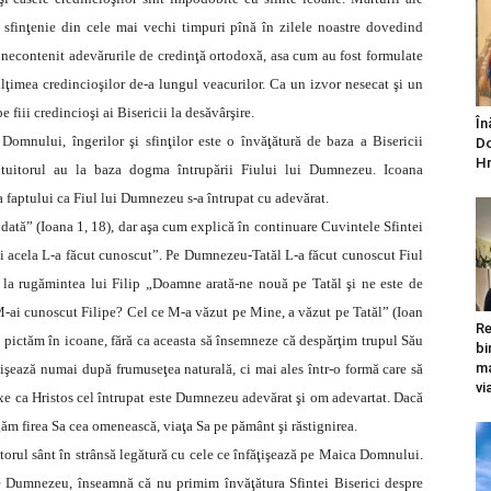
cu sfinţenie din cele mai vechi timpuri pînă în zilele noastre dovedind
ţă necontenit adevărurile de credinţă ortodoxă, asa cum au fost formulate
ulţimea credincioşilor de-a lungul veacurilor. Ca un izvor nesecat şi un
fiii credincioşi ai Bisericii la desăvârşire.
În
Domnului, îngerilor şi sfinţilor este o învăţătură de baza a Bisericii
Do
Hr
ntuitorul au la baza dogma întrupării Fiului lui Dumnezeu. Icoana
a faptului ca Fiul lui Dumnezeu s-a întrupat cu adevărat.
tă” (Ioana 1, 18), dar aşa cum explică în continuare Cuvintele Sfintei
lui acela L-a făcut cunoscut”. Pe Dumnezeu-Tatăl L-a făcut cunoscut Fiul
 la rugămintea lui Filip „Doamne arată-ne nouă pe Tatăl şi ne este de
M-ai cunoscut Filipe? Cel ce M-a văzut pe Mine, a văzut pe Tatăl” (Ioan
Re
L pictăm în icoane, fără ca aceasta să însemneze că despărţim trupul Său
bi
ma
şează numai după frumuseţea naturală, ci mai ales într-o formă care să
vi
xe ca Hristos cel întrupat este Dumnezeu adevărat şi om adevartat. Dacă
găm firea Sa cea omenească, viaţa Sa pe pământ şi răstignirea.
orul sânt în strânsă legătură cu cele ce înfăţişează pe Maica Domnului.
Dumnezeu, înseamnă că nu primim învăţătura Sfintei Biserici despre