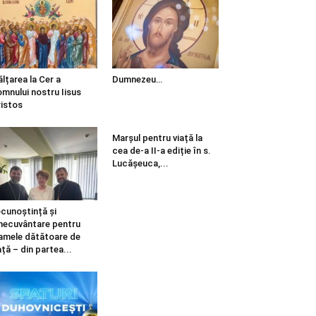
ălțarea la Cer a
Dumnezeu…
mnului nostru Iisus
istos
Marșul pentru viață la
cea de-a II-a ediție în s.
Lucășeuca,...
cunoștință și
necuvântare pentru
mele dătătoare de
ață – din partea...