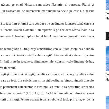
născut pe omul Hristos, cum zicea Nestorie, ci persoana Fiului şi
ui Nascatoare de Dumnezeu, mărturisim că Acela pe care L-a născut
În
Na
 se face într-o formă care conduce pe credincios la marea taină care s-a
zeu. Icoana Maicii Domnului nu reprezintă pe Fecioara Maria înainte ca
o umbrească. Numai după ce harul lui Dumnezeu s-a pogorât peste Ea, a
de iconografie a Sfinţilor şi a martirilor, care au trăit „viaţa cea noua în
ea nestricăcioasă a vieţii celei cereşti”. Fiecare sfânt a devenit pentru
înt înfăţişate în icoane ca fiind materiale, cum sint cele dinainte de har,
vă în ceruri.
eşti şi trupuri pământeşti; dar alta este slava celor cereşti şi alta a celor
În
Na
i care au ieşit din stricăciune şi inspiră realitatea binecuvintată dincolo
n un permanent comentator la credinţa „că trebuie ca acest trup stricăcios
iîbrace în nemurire” (I Cor. 15, 53). Astfel iconografia ortodoxă încearcă
ierii din morţi. Pentru aceasta icoana trebuie să facă, prin arta, evidenta