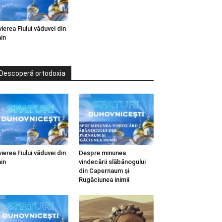
vierea Fiului văduvei din
in
Descoperă ortodoxia
vierea Fiului văduvei din
Despre minunea
in
vindecării slăbănogului
din Capernaum și
Rugăciunea inimii