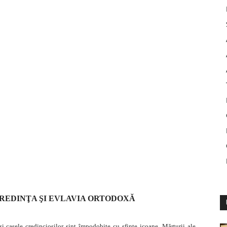
CREDINŢA ŞI EVLAVIA ORTODOXĂ
i casele credincioşilor sint împodobite cu sfinte icoane. Mărturii ale