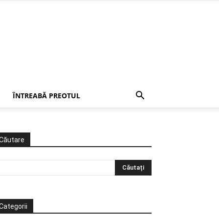
ÎNTREABĂ PREOTUL
Căutare
Categorii