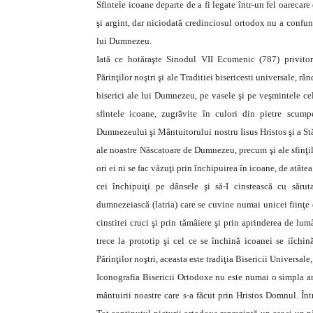
Sfintele icoane departe de a fi legate într-un fel oarecare 
şi argint, dar niciodată credinciosul ortodox nu a confu
lui Dumnezeu.
Iată ce hotăraşte Sinodul VII Ecumenic (787) privitor
Părinţilor noştri şi ale Traditiei bisericesti universale, râ
biserici ale lui Dumnezeu, pe vasele şi pe veşmintele cele 
sfintele icoane, zugrăvite în culori din pietre scum
Dumnezeului şi Mântuitorului nostru Iisus Hristos şi a St
ale noastre Născatoare de Dumnezeu, precum şi ale sfinţilor
ori ei ni se fac văzuţi prin închipuirea în icoane, de atât
cei închipuiţi pe dânsele şi să-I cinstească cu săru
dumnezeiască (latria) care se cuvine numai unicei fiinţe
cinstitei cruci şi prin tămâiere şi prin aprinderea de lu
trece la prototip şi cel ce se închină icoanei se iîchină
Părinţilor noştri, aceasta este tradiţia Bisericii Universal
Iconografia Bisericii Ortodoxe nu este numai o simpla art
mântuirii noastre care s-a făcut prin Hristos Domnul. Înt