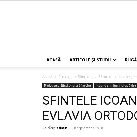
ACASĂ
ARTICOLE ŞI STUDII
RUGĂ
Acasă
Proloagele Sfinților și a Sfintelor
Icoane și 
Proloagele Sfinților și a Sfintelor
Icoane și minuni proslăvite
SFINTELE ICOAN
EVLAVIA ORTOD
De către
admin
-
18 septembrie 2010