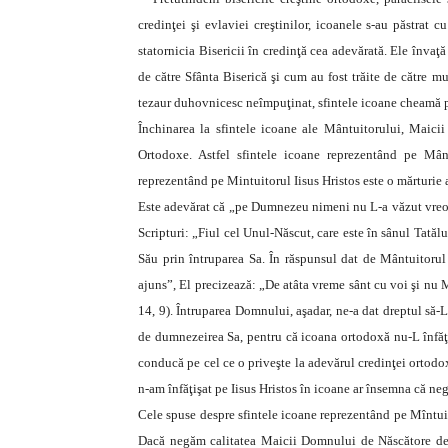
credinţei şi evlaviei creştinilor, icoanele s-au păstrat 
statornicia Bisericii în credinţă cea adevărată. Ele înva
de către Sfânta Biserică şi cum au fost trăite de către m
tezaur duhovnicesc neîmpuţinat, sfintele icoane cheamă pe 
Închinarea la sfintele icoane ale Mântuitorului, Maicii 
Ortodoxe. Astfel sfintele icoane reprezentând pe Mâ
reprezentând pe Mintuitorul Iisus Hristos este o mărturie 
Este adevărat că „pe Dumnezeu nimeni nu L-a văzut vreoda
Scripturi: „Fiul cel Unul-Născut, care este în sânul Tată
Său prin întruparea Sa. În răspunsul dat de Mântuitorul
ajuns”, El precizează: „De atâta vreme sânt cu voi şi nu 
14, 9). Întruparea Domnului, aşadar, ne-a dat dreptul să-
de dumnezeirea Sa, pentru că icoana ortodoxă nu-L înfăţi
conducă pe cel ce o priveşte la adevărul credinţei ortodo
n-am înfăţişat pe Iisus Hristos în icoane ar însemna că ne
Cele spuse despre sfintele icoane reprezentând pe Mîntuit
Dacă negăm calitatea Maicii Domnului de Născătore de 