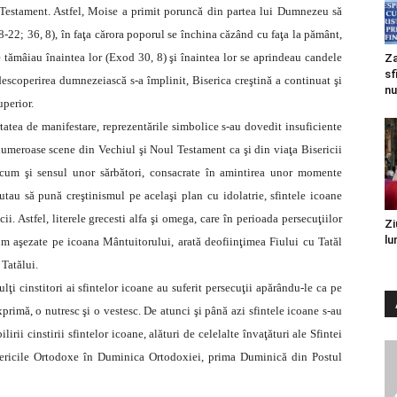
i Testament. Astfel, Moise a primit poruncă din partea lui Dumnezeu să
8-22; 36, 8), în faţa cărora poporul se închina căzând cu faţa la pământ,
 le tămâiau înaintea lor (Exod 30, 8) şi înaintea lor se aprindeau candele
Za
sf
scoperirea dumnezeiască s-a împlinit, Biserica creştină a continuat şi
nu
uperior.
atea de manifestare, reprezentările simbolice s-au dovedit insuficiente
numeroase scene din Vechiul şi Noul Testament ca şi din viaţa Bisericii
cum şi sensul unor sărbători, consacrate în amintirea unor momente
utau să pună creştinismul pe acelaşi plan cu idolatrie, sfintele icoane
i. Astfel, literele grecesti alfa şi omega, care în perioada persecuţiilor
Zi
lu
m aşezate pe icoana Mântuitorului, arată deofiinţimea Fiului cu Tatăl
 Tatălui.
ţi cinstitori ai sfintelor icoane au suferit persecuţii apărându-le ca pe
xprimă, o nutresc şi o vestesc. De atunci şi până azi sfintele icoane s-au
ilirii cinstirii sfintelor icoane, alături de celelalte învaţături ale Sfintei
Bisericile Ortodoxe în Duminica Ortodoxiei, prima Duminică din Postul