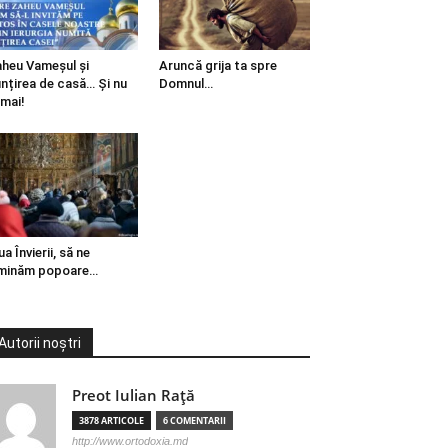
heu Vameșul și
Aruncă grija ta spre
ințirea de casă… Și nu
Domnul…
mai!
ua Învierii, să ne
minăm popoare…
Autorii noștri
Preot Iulian Raţă
3878 ARTICOLE
6 COMENTARII
http://www.ortodoxia.md