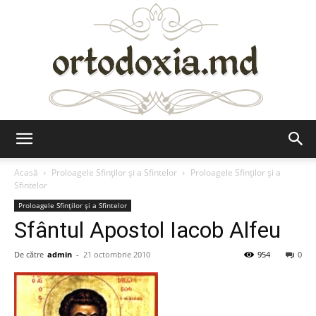
Ortodoxia.md
Acasă
Proloagele Sfinților și a Sfintelor
Proloagele Sfinților și a
Sfintelor
Proloagele Sfinților și a Sfintelor
Sfântul Apostol Iacob Alfeu
De către
admin
-
21 octombrie 2010
954
0