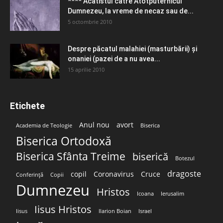
**** Acatistul către Atotputernicul
Dumnezeu, la vreme de necaz sau de...
5 octombrie 2010
Despre păcatul malahiei (masturbării) şi
onaniei (pazei de a nu avea...
15 aprilie 2010
Etichete
Anul nou
avort
Academia de Teologie
Biserica
Biserica Ortodoxă
Biserica Sfânta Treime
biserică
Botezul
dragoste
copil
Coronavirus
Cruce
Conferință
Copii
Dumnezeu
Hristos
Icoana
Ierusalim
Iisus Hristos
Iisus
Ilarion Boian
Israel