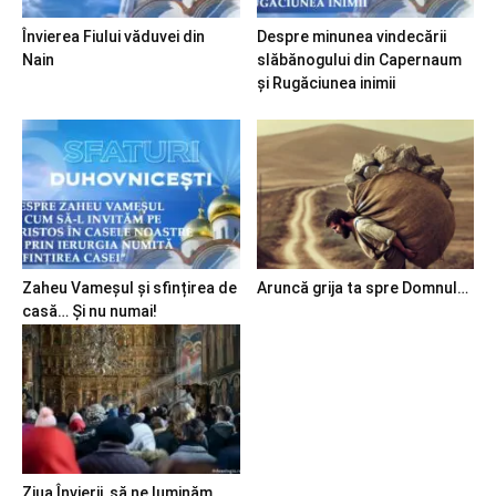
Învierea Fiului văduvei din
Despre minunea vindecării
Nain
slăbănogului din Capernaum
și Rugăciunea inimii
Zaheu Vameșul și sfințirea de
Aruncă grija ta spre Domnul…
casă… Și nu numai!
Ziua Învierii, să ne luminăm