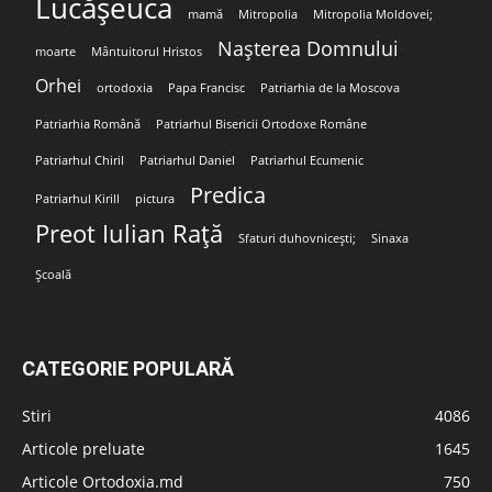
Lucășeuca
mamă
Mitropolia
Mitropolia Moldovei;
Nașterea Domnului
moarte
Mântuitorul Hristos
Orhei
ortodoxia
Papa Francisc
Patriarhia de la Moscova
Patriarhia Română
Patriarhul Bisericii Ortodoxe Române
Patriarhul Chiril
Patriarhul Daniel
Patriarhul Ecumenic
Predica
Patriarhul Kirill
pictura
Preot Iulian Rață
Sfaturi duhovnicești;
Sinaxa
Școală
CATEGORIE POPULARĂ
Stiri
4086
Articole preluate
1645
Articole Ortodoxia.md
750