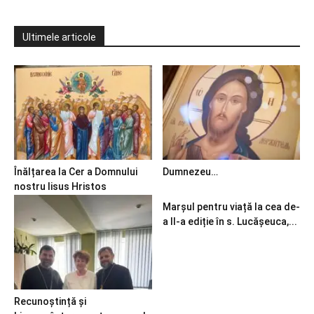
Ultimele articole
Înălțarea la Cer a Domnului
Dumnezeu…
nostru Iisus Hristos
Marșul pentru viață la cea de-
a II-a ediție în s. Lucășeuca,...
Recunoștință și