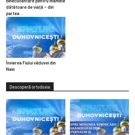
binecuvântare pentru mamele
dătătoare de viață – din
partea...
Învierea Fiului văduvei din
Nain
Descoperă ortodoxia