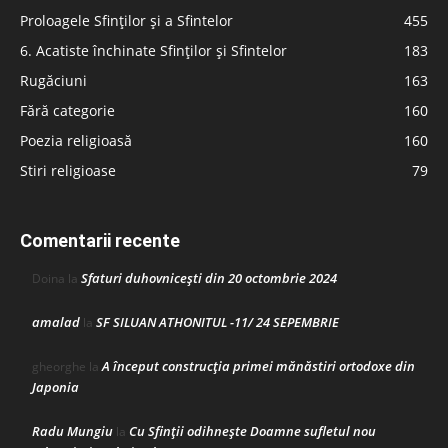
Proloagele Sfinților și a Sfintelor
455
6. Acatiste închinate Sfinților și Sfintelor
183
Rugăciuni
163
Fără categorie
160
Poezia religioasă
160
Stiri religioase
79
Comentarii recente
Sfaturi duhovnicești din 20 octombrie 2024
Doina
la
amalad
SF SILUAN ATHONITUL -11/ 24 SEPEMBRIE
la
A început construcţia primei mănăstiri ortodoxe din
gheorghe
la
Japonia
Radu Mungiu
Cu Sfinții odihnește Doamne sufletul nou
la