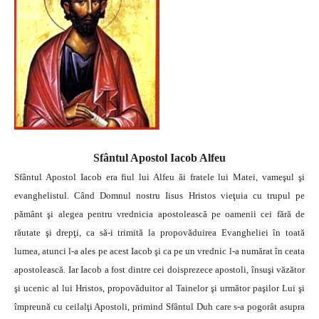
Sfântul Apostol Iacob Alfeu
Sfântul Apostol Iacob era fiul lui Alfeu ăi fratele lui Matei, vameşul şi
evanghelistul. Când Domnul nostru Iisus Hristos vieţuia cu trupul pe
pământ şi alegea pentru vrednicia apostolească pe oamenii cei fără de
răutate şi drepţi, ca să-i trimită la propovăduirea Evangheliei în toată
lumea, atunci l-a ales pe acest Iacob şi ca pe un vrednic l-a numărat în ceata
apostolească. Iar Iacob a fost dintre cei doisprezece apostoli, însuşi văzător
şi ucenic al lui Hristos, propovăduitor al Tainelor şi următor paşilor Lui şi
împreună cu ceilalţi Apostoli, primind Sfântul Duh care s-a pogorât asupra