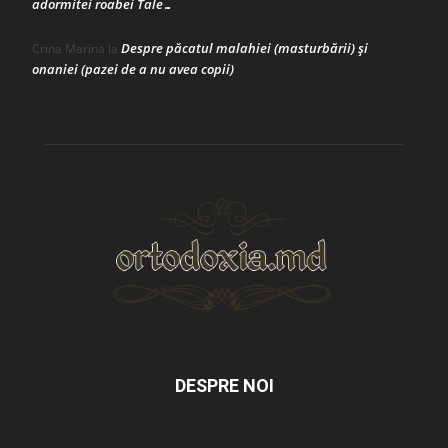
adormitei roabei Tale…
Despre păcatul malahiei (masturbării) şi
Crina Marina
la
onaniei (pazei de a nu avea copii)
DESPRE NOI