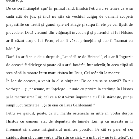
decat toţi.
De ce s-a întâmplat aşa? În primul rând, fiindcă Petru nu se temea ca o sa
cadă atât de jos; şi încă nu ştia că vechiul ucigaş de oameni acoperă
prapastiile cu trestii şi gunoi spre a-l atrage şi surpa în ele pe cel lipsit de
prevedere. Dacă vreunul din vrăjmaşii învederaţi şi puternici ai lui Hristos
ar fi căzut asupra lui Petru, el ar fi văzut primejdia şi s-ar fi înarmat cu
bărbăţie.
Dacă i s-ar fi spus de-a dreptul: „Leapădă-te de Hristos!”, el s-ar fi îngrozit
de această fărădelege şi poate că s-ar fi hotărât, într-adevăr, în acea clipă să
stea până la moarte întru marturisirea lui Iisus, Cel osândit la moarte.
În loc de aceasta, a venit la el o slujnică: De ce era sa se teamă? Ea nu
vorbeşte – şi, pesemne, nu înţelege – nimic cu privire la credinţă în Hristos
şi la mărturisirea Lui; cel ce a fost văzut împreună cu El îi stârneşte, pur şi
simplu, curiozitatea: „Şi tu erai cu Iisus Galileeanul.”
Petru s-a gândit, poate, că nu merită osteneală să intre în vorbă despre
Hristos cu oameni atât de departaţi de tainele Lui, şi că aceasta ar fi
însemnat să arunce mărgaritarul înaintea porcilor. Pe cât se pare, el s-a
străduit doar să curme vorba. „Nu ştiu ce zici, – a grăit el – nu te înţeleg”; şi