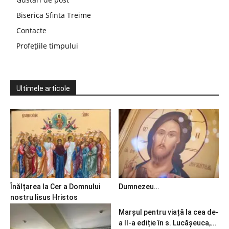
Biserica Sfinta Treime
Contacte
Profețiile timpului
Ultimele articole
Înălțarea la Cer a Domnului
Dumnezeu…
nostru Iisus Hristos
Marșul pentru viață la cea de-
a II-a ediție în s. Lucășeuca,...