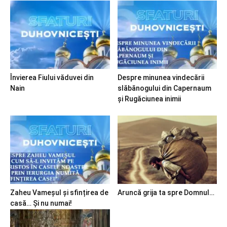
Învierea Fiului văduvei din
Despre minunea vindecării
Nain
slăbănogului din Capernaum
și Rugăciunea inimii
Zaheu Vameșul și sfințirea de
Aruncă grija ta spre Domnul…
casă… Și nu numai!