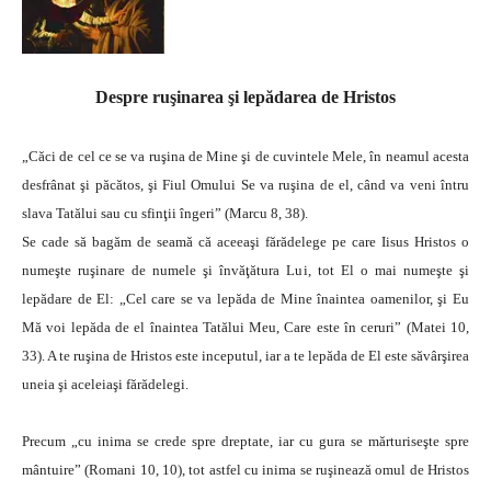
Despre ruşinarea şi lepădarea de Hristos
„Căci de cel ce se va ruşina de Mine şi de cuvintele Mele, în neamul acesta
desfrânat şi păcătos, şi Fiul Omului Se va ruşina de el, când va veni întru
slava Tatălui sau cu sfinţii îngeri” (Marcu 8, 38).
Se cade să bagăm de seamă că aceeaşi fărădelege pe care Iisus Hristos o
numeşte ruşinare de numele şi învăţătura Lui, tot El o mai numeşte şi
lepădare de El: „Cel care se va lepăda de Mine înaintea oamenilor, şi Eu
Mă voi lepăda de el înaintea Tatălui Meu, Care este în ceruri” (Matei 10,
33). A te ruşina de Hristos este inceputul, iar a te lepăda de El este săvârşirea
uneia şi aceleiaşi fărădelegi.
Precum „cu inima se crede spre dreptate, iar cu gura se mărturiseşte spre
mântuire” (Romani 10, 10), tot astfel cu inima se ruşinează omul de Hristos