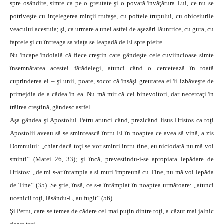
spre osândire, simte ca pe o greutate şi o povară învăţătura Lui, ce nu se
potriveşte cu inţelegerea minţii trufaşe, cu poftele trupului, cu obiceiurile
veacului acestuia; şi, ca urmare a unei astfel de aşezări lăuntrice, cu gura, cu
faptele şi cu întreaga sa viaţa se leapadă de El spre pieire.
Nu încape îndoială că fiece creştin care gândeşte cele cuviincioase simte
însemnătatea acestei fărădelegi, atunci când o cercetează în toată
cuprinderea ei – şi unii, poate, socot că însăşi greutatea ei îi izbăveşte de
primejdia de a cădea în ea. Nu mă mir că cei binevoitori, dar necercaţi în
trăirea creştină, gândesc astfel.
Aşa gândea şi Apostolul Petru atunci când, prezicând Iisus Hristos ca toţi
Apostolii aveau să se smintească întru El în noaptea ce avea să vină, a zis
Domnului: „chiar dacă toţi se vor sminti intru tine, eu niciodată nu mă voi
sminti” (Matei 26, 33); şi încă, prevestindu-i-se apropiata lepădare de
Hristos: „de mi s-ar întampla a si muri împreună cu Tine, nu mă voi lepăda
de Tine” (35). Se ştie, însă, ce s-a întâmplat în noaptea următoare: „atunci
ucenicii toţi, lăsându-L, au fugit” (56).
Şi Petru, care se temea de cădere cel mai puţin dintre toţi, a căzut mai jalnic