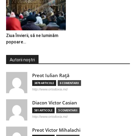
Ziua Învierii, să ne luminăm
popoare…
Autorii noștri
Preot Iulian Raţă
3878 ARTICOLE
6 COMENTARII
http://www.ortodoxia.md
Diacon Victor Casian
581 ARTICOLE
5 COMENTARII
http://www.ortodoxia.md
Preot Victor Mihalachi