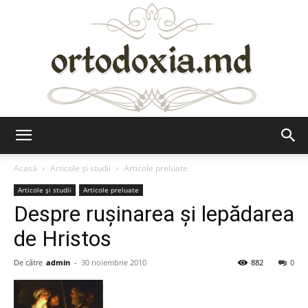
Ortodoxia.md
Acasă
Articole şi studii
Articole preluate
Articole şi studii
Articole preluate
Despre ruşinarea şi lepădarea
de Hristos
De către
admin
-
30 noiembrie 2010
882
0