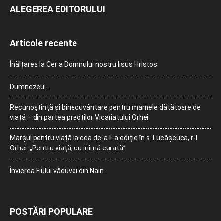
ALEGEREA EDITORULUI
Articole recente
Înălțarea la Cer a Domnului nostru Iisus Hristos
Dumnezeu…
Recunoștință și binecuvântare pentru mamele dătătoare de
viață – din partea preoților Vicariatului Orhei
Marșul pentru viață la cea de-a II-a ediție în s. Lucășeuca, r-l
Orhei: „Pentru viață, cu inimă curată”
Învierea Fiului văduvei din Nain
POSTĂRI POPULARE