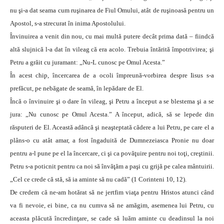
nu şi-a dat seama cum ruşinarea de Fiul Omului, atât de ruşinoasă pentru un
Apostol, s-a strecurat în inima Apostolului.
Învinuirea a venit din nou, cu mai multă putere decât prima dată – fiindcă
altă slujnică l-a dat în vileag că era acolo. Trebuia întărită împotrivirea; şi
Petru a grăit cu juramant: „Nu-L cunosc pe Omul Acesta.”
În acest chip, încercarea de a ocoli împreună-vorbirea despre Iisus s-a
prefăcut, pe nebăgate de seamă, în lepădare de El.
Încă o învinuire şi o dare în vileag, şi Petru a început a se blestema şi a se
jura: „Nu cunosc pe Omul Acesta.” A început, adică, să se lepede din
răsputeri de El. Această adâncă şi neaşteptată cădere a lui Petru, pe care el a
plâns-o cu atât amar, a fost îngaduită de Dumnezeiasca Pronie nu doar
pentru a-l pune pe el la încercare, ci şi ca povăţuire pentru noi toţi, creştinii.
Petru s-a poticnit pentru ca noi să învăţăm a paşi cu grijă pe calea mântuirii.
„Cel ce crede că stă, să ia aminte să nu cadă” (1 Corinteni 10, 12).
De credem că ne-am hotărat să ne jertfim viaţa pentru Hristos atunci când
va fi nevoie, ei bine, ca nu cumva să ne amăgim, asemenea lui Petru, cu
aceasta plăcută încredinţare, se cade să luăm aminte cu deadinsul la noi