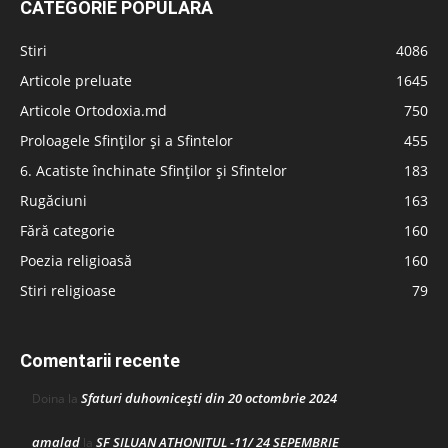
CATEGORIE POPULARĂ
Stiri
4086
Articole preluate
1645
Articole Ortodoxia.md
750
Proloagele Sfinților și a Sfintelor
455
6. Acatiste închinate Sfinților și Sfintelor
183
Rugăciuni
163
Fără categorie
160
Poezia religioasă
160
Stiri religioase
79
Comentarii recente
Sfaturi duhovnicești din 20 octombrie 2024
Doina
la
amalad
SF SILUAN ATHONITUL -11/ 24 SEPEMBRIE
la