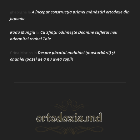
A început construcţia primei mănăstiri ortodoxe din
gheorghe
la
Japonia
Radu Mungiu
Cu Sfinții odihnește Doamne sufletul nou
la
adormitei roabei Tale…
Despre păcatul malahiei (masturbării) şi
Crina Marina
la
onaniei (pazei de a nu avea copii)