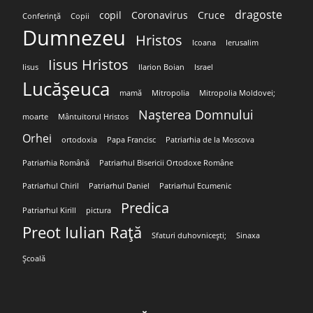
dragoste
copil
Coronavirus
Cruce
Conferință
Copii
Dumnezeu
Hristos
Icoana
Ierusalim
Iisus Hristos
Iisus
Ilarion Boian
Israel
Lucășeuca
mamă
Mitropolia
Mitropolia Moldovei;
Nașterea Domnului
moarte
Mântuitorul Hristos
Orhei
ortodoxia
Papa Francisc
Patriarhia de la Moscova
Patriarhia Română
Patriarhul Bisericii Ortodoxe Române
Patriarhul Chiril
Patriarhul Daniel
Patriarhul Ecumenic
Predica
Patriarhul Kirill
pictura
Preot Iulian Rață
Sfaturi duhovnicești;
Sinaxa
Școală