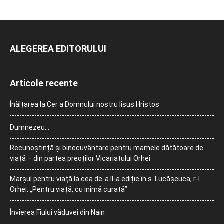
ALEGEREA EDITORULUI
Articole recente
Înălțarea la Cer a Domnului nostru Iisus Hristos
Dumnezeu…
Recunoștință și binecuvântare pentru mamele dătătoare de
viață – din partea preoților Vicariatului Orhei
Marșul pentru viață la cea de-a II-a ediție în s. Lucășeuca, r-l
Orhei: „Pentru viață, cu inimă curată”
Învierea Fiului văduvei din Nain