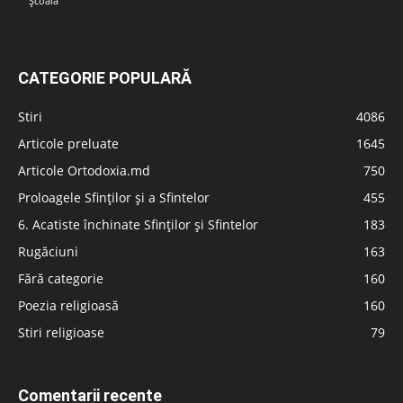
Școală
CATEGORIE POPULARĂ
Stiri
4086
Articole preluate
1645
Articole Ortodoxia.md
750
Proloagele Sfinților și a Sfintelor
455
6. Acatiste închinate Sfinților și Sfintelor
183
Rugăciuni
163
Fără categorie
160
Poezia religioasă
160
Stiri religioase
79
Comentarii recente