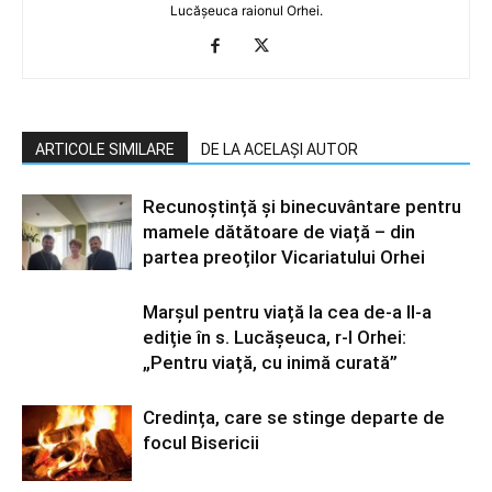
Lucășeuca raionul Orhei.
ARTICOLE SIMILARE
DE LA ACELAȘI AUTOR
Recunoștință și binecuvântare pentru
mamele dătătoare de viață – din
partea preoților Vicariatului Orhei
Marșul pentru viață la cea de-a II-a
ediție în s. Lucășeuca, r-l Orhei:
„Pentru viață, cu inimă curată”
Credința, care se stinge departe de
focul Bisericii