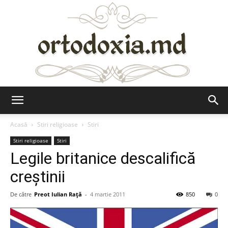
Ortodoxia.md
Acasă
Stiri religioase
Stiri
Stiri religioase
Stiri
Legile britanice descalifică
creştinii
De către
Preot Iulian Raţă
-
4 martie 2011
850
0