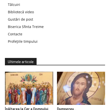
Tâlcuiri
Bibliotecă video
Gustări de post
Biserica Sfinta Treime
Contacte
Profețiile timpului
Ultimele articole
Înălțarea la Cer a Domnului
Dumnezeu…