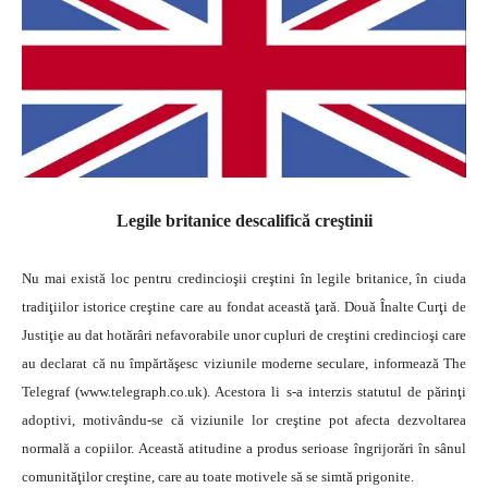
Legile britanice descalifică creştinii
Nu mai există loc pentru credincioşii creştini în legile britanice, în ciuda
tradiţiilor istorice creştine care au fondat această ţară. Două Înalte Curţi de
Justiţie au dat hotărâri nefavorabile unor cupluri de creştini credincioşi care
au declarat că nu împărtăşesc viziunile moderne seculare, informează The
Telegraf (www.telegraph.co.uk).
Acestora li s-a interzis statutul de părinţi
adoptivi, motivându-se că viziunile lor creştine pot afecta dezvoltarea
normală a copiilor. Această atitudine a produs serioase îngrijorări în sânul
comunităţilor creştine, care au toate motivele să se simtă prigonite.