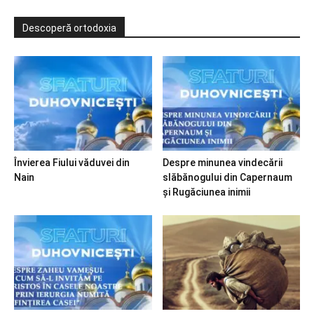
Descoperă ortodoxia
Învierea Fiului văduvei din
Despre minunea vindecării
Nain
slăbănogului din Capernaum
și Rugăciunea inimii