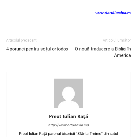
www.ziarullumina.ro
Articolul precedent
Articolul următor
4 porunci pentru soțul ortodox
O nouă traducere a Bibliei în
America
Preot Iulian Raţă
http://www.ortodoxia.md
Preot Iulian Rață parohul bisericii ”Sfânta Treime” din satul