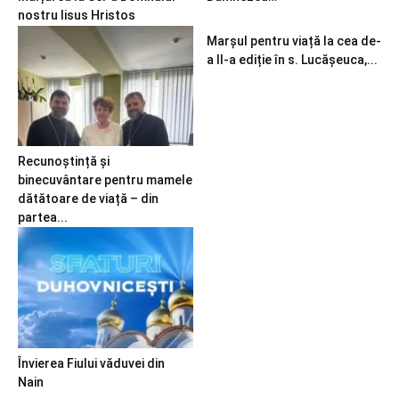
nostru Iisus Hristos
Marșul pentru viață la cea de-
a II-a ediție în s. Lucășeuca,...
Recunoștință și
binecuvântare pentru mamele
dătătoare de viață – din
partea...
Învierea Fiului văduvei din
Nain