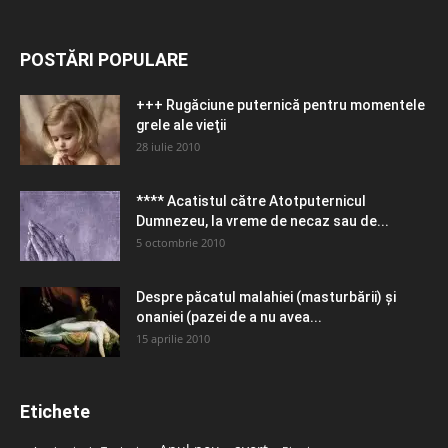
POSTĂRI POPULARE
+++ Rugăciune puternică pentru momentele
grele ale vieţii
28 iulie 2010
**** Acatistul către Atotputernicul
Dumnezeu, la vreme de necaz sau de...
5 octombrie 2010
Despre păcatul malahiei (masturbării) şi
onaniei (pazei de a nu avea...
15 aprilie 2010
Etichete