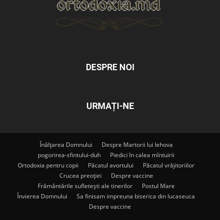
DESPRE NOI
URMAȚI-NE
Înălțarea Domnului
Despre Martorii lui Iehova
pogorirea-sfintului-duh
Piedici în calea mîntuirii
Ortodoxia pentru copii
Păcatul avortului
Păcatul vrăjitoriilor
Crucea preoției
Despre vaccine
Frământările sufletești ale tinerilor
Postul Mare
Învierea Domnului
Sa finisam impreuna biserica din lucaseuca
Despre vaccine