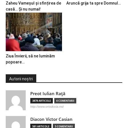
Zaheu Vameșul și sfințirea de
Aruncă grija ta spre Domnul…
casă… Și nu numai!
Ziua Învierii, să ne luminăm
popoare…
Autorii noștri
Preot Iulian Raţă
3878 ARTICOLE
6 COMENTARII
http://www.ortodoxia.md
Diacon Victor Casian
581 ARTICOLE
5 COMENTARII