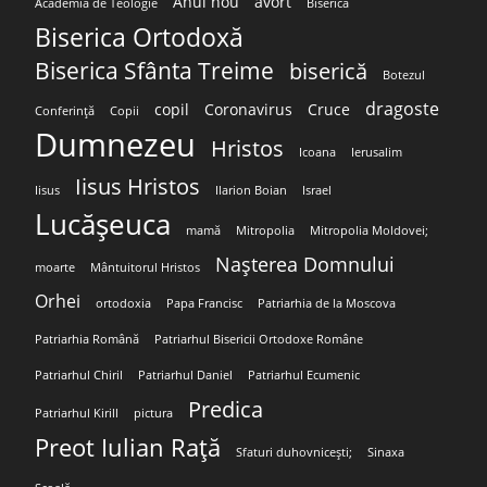
Anul nou
avort
Academia de Teologie
Biserica
Biserica Ortodoxă
Biserica Sfânta Treime
biserică
Botezul
dragoste
copil
Coronavirus
Cruce
Conferință
Copii
Dumnezeu
Hristos
Icoana
Ierusalim
Iisus Hristos
Iisus
Ilarion Boian
Israel
Lucășeuca
mamă
Mitropolia
Mitropolia Moldovei;
Nașterea Domnului
moarte
Mântuitorul Hristos
Orhei
ortodoxia
Papa Francisc
Patriarhia de la Moscova
Patriarhia Română
Patriarhul Bisericii Ortodoxe Române
Patriarhul Chiril
Patriarhul Daniel
Patriarhul Ecumenic
Predica
Patriarhul Kirill
pictura
Preot Iulian Rață
Sfaturi duhovnicești;
Sinaxa