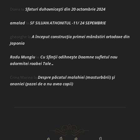
Sfaturi duhovnicești din 20 octombrie 2024
Doina
la
amalad
SF SILUAN ATHONITUL -11/ 24 SEPEMBRIE
la
A început construcţia primei mănăstiri ortodoxe din
gheorghe
la
Japonia
Radu Mungiu
Cu Sfinții odihnește Doamne sufletul nou
la
adormitei roabei Tale…
Despre păcatul malahiei (masturbării) şi
Crina Marina
la
onaniei (pazei de a nu avea copii)