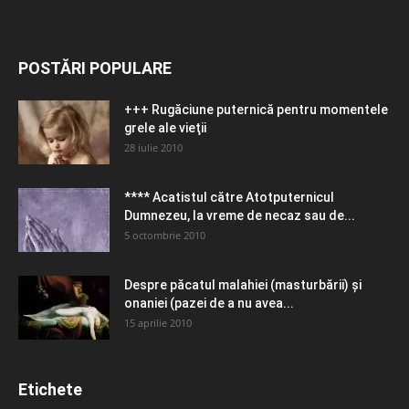
POSTĂRI POPULARE
+++ Rugăciune puternică pentru momentele
grele ale vieţii
28 iulie 2010
**** Acatistul către Atotputernicul
Dumnezeu, la vreme de necaz sau de...
5 octombrie 2010
Despre păcatul malahiei (masturbării) şi
onaniei (pazei de a nu avea...
15 aprilie 2010
Etichete