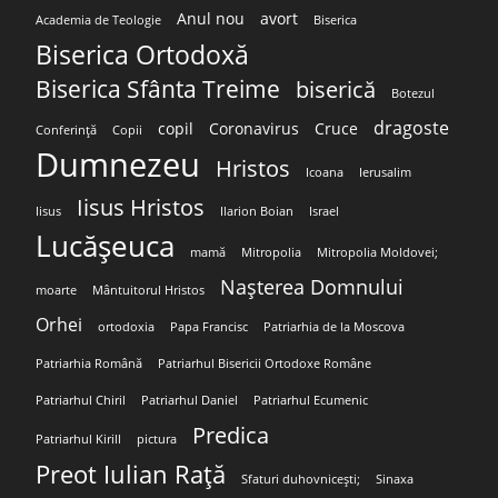
Anul nou
avort
Academia de Teologie
Biserica
Biserica Ortodoxă
Biserica Sfânta Treime
biserică
Botezul
dragoste
copil
Coronavirus
Cruce
Conferință
Copii
Dumnezeu
Hristos
Icoana
Ierusalim
Iisus Hristos
Iisus
Ilarion Boian
Israel
Lucășeuca
mamă
Mitropolia
Mitropolia Moldovei;
Nașterea Domnului
moarte
Mântuitorul Hristos
Orhei
ortodoxia
Papa Francisc
Patriarhia de la Moscova
Patriarhia Română
Patriarhul Bisericii Ortodoxe Române
Patriarhul Chiril
Patriarhul Daniel
Patriarhul Ecumenic
Predica
Patriarhul Kirill
pictura
Preot Iulian Rață
Sfaturi duhovnicești;
Sinaxa