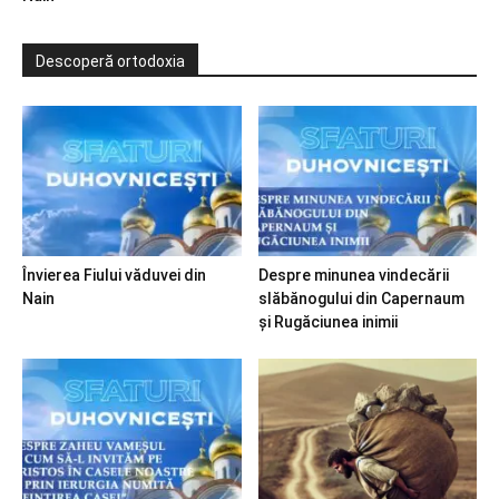
Descoperă ortodoxia
Învierea Fiului văduvei din
Despre minunea vindecării
Nain
slăbănogului din Capernaum
și Rugăciunea inimii