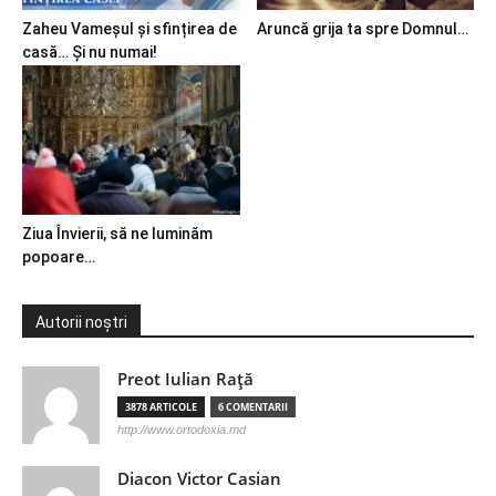
Zaheu Vameșul și sfințirea de
Aruncă grija ta spre Domnul…
casă… Și nu numai!
Ziua Învierii, să ne luminăm
popoare…
Autorii noștri
Preot Iulian Raţă
3878 ARTICOLE
6 COMENTARII
http://www.ortodoxia.md
Diacon Victor Casian