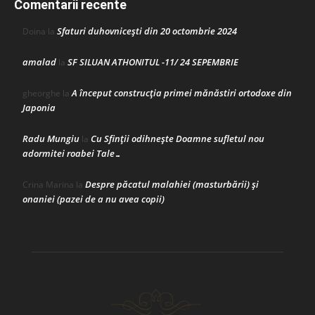
Comentarii recente
Sfaturi duhovnicești din 20 octombrie 2024
Doina
la
amalad
SF SILUAN ATHONITUL -11/ 24 SEPEMBRIE
la
A început construcţia primei mănăstiri ortodoxe din
gheorghe
la
Japonia
Radu Mungiu
Cu Sfinții odihnește Doamne sufletul nou
la
adormitei roabei Tale…
Despre păcatul malahiei (masturbării) şi
Crina Marina
la
onaniei (pazei de a nu avea copii)