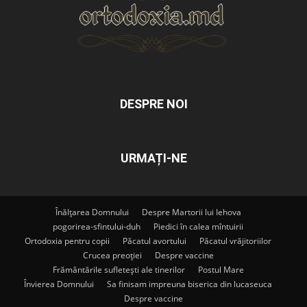
DESPRE NOI
URMAȚI-NE
Înălțarea Domnului
Despre Martorii lui Iehova
pogorirea-sfintului-duh
Piedici în calea mîntuirii
Ortodoxia pentru copii
Păcatul avortului
Păcatul vrăjitoriilor
Crucea preoției
Despre vaccine
Frământările sufletești ale tinerilor
Postul Mare
Învierea Domnului
Sa finisam impreuna biserica din lucaseuca
Despre vaccine