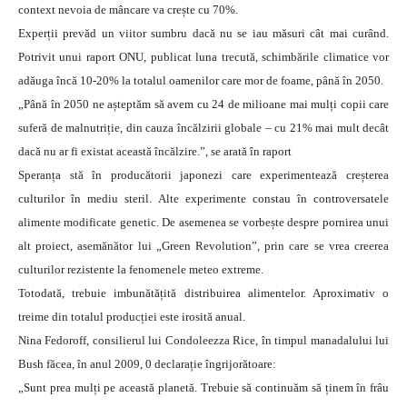
context nevoia de mâncare va crește cu 70%.
Experții prevăd un viitor sumbru dacă nu se iau măsuri cât mai curând.
Potrivit unui raport ONU, publicat luna trecută, schimbările climatice vor
adăuga încă 10-20% la totalul oamenilor care mor de foame, până în 2050.
„Până în 2050 ne așteptăm să avem cu 24 de milioane mai mulți copii care
suferă de malnutriție, din cauza încălzirii globale – cu 21% mai mult decât
dacă nu ar fi existat această încălzire.”, se arată în raport
Speranța stă în producătorii japonezi care experimentează creșterea
culturilor în mediu steril. Alte experimente constau în controversatele
alimente modificate genetic. De asemenea se vorbește despre pornirea unui
alt proiect, asemănător lui „Green Revolution”, prin care se vrea creerea
culturilor rezistente la fenomenele meteo extreme.
Totodată, trebuie imbunătățită distribuirea alimentelor. Aproximativ o
treime din totalul producției este irosită anual.
Nina Fedoroff, consilierul lui Condoleezza Rice, în timpul manadalului lui
Bush făcea, în anul 2009, 0 declarație îngrijorătoare:
„Sunt prea mulți pe această planetă. Trebuie să continuăm să ținem în frâu