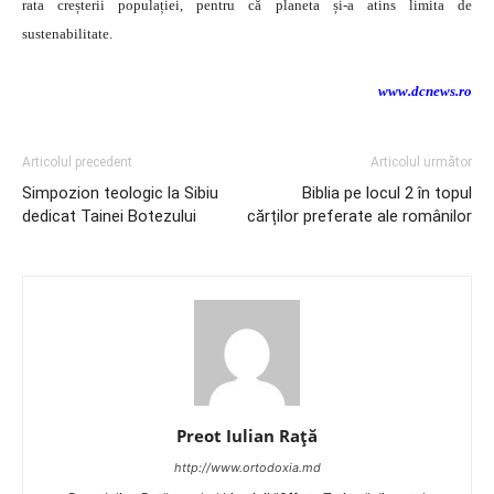
rata creșterii populației, pentru că planeta și-a atins limita de
sustenabilitate.
www.dcnews.ro
Articolul precedent
Articolul următor
Simpozion teologic la Sibiu
Biblia pe locul 2 în topul
dedicat Tainei Botezului
cărților preferate ale românilor
Preot Iulian Raţă
http://www.ortodoxia.md