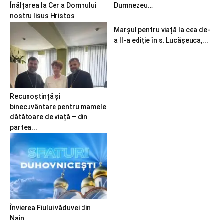
Înălțarea la Cer a Domnului
Dumnezeu…
nostru Iisus Hristos
Marșul pentru viață la cea de-
a II-a ediție în s. Lucășeuca,...
Recunoștință și
binecuvântare pentru mamele
dătătoare de viață – din
partea...
Învierea Fiului văduvei din
Nain