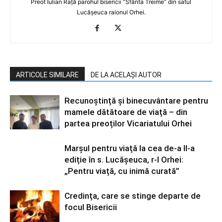
Preot Iulian Rață parohul bisericii ”Sfânta Treime” din satul
Lucășeuca raionul Orhei.
ARTICOLE SIMILARE
DE LA ACELAȘI AUTOR
Recunoștință și binecuvântare pentru
mamele dătătoare de viață – din
partea preoților Vicariatului Orhei
Marșul pentru viață la cea de-a II-a
ediție în s. Lucășeuca, r-l Orhei:
„Pentru viață, cu inimă curată”
Credința, care se stinge departe de
focul Bisericii