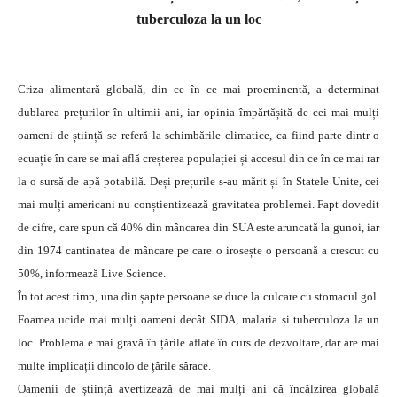
tuberculoza la un loc
Criza alimentară globală, din ce în ce mai proeminentă, a determinat
dublarea prețurilor în ultimii ani, iar opinia împărtășită de cei mai mulți
oameni de știință se referă la schimbările climatice, ca fiind parte dintr-o
ecuație în care se mai află creșterea populației și accesul din ce în ce mai rar
la o sursă de apă potabilă.
Deși prețurile s-au mărit și în Statele Unite, cei
mai mulți americani nu conștientizează gravitatea problemei. Fapt dovedit
de cifre, care spun că 40% din mâncarea din SUA este aruncată la gunoi, iar
din 1974 cantinatea de mâncare pe care o irosește o persoană a crescut cu
50%, informează Live Science.
În tot acest timp, una din șapte persoane se duce la culcare cu stomacul gol.
Foamea ucide mai mulți oameni decât SIDA, malaria și tuberculoza la un
loc. Problema e mai gravă în țările aflate în curs de dezvoltare, dar are mai
multe implicații dincolo de țările sărace.
Oamenii de știință avertizează de mai mulți ani că încălzirea globală