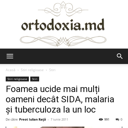
Ortodoxia.md
Acasă
Stiri religioase
Stiri
Stiri religioase
Stiri
Foamea ucide mai mulți
oameni decât SIDA, malaria
și tuberculoza la un loc
De către
Preot Iulian Raţă
-
7 iunie 2011
991
0