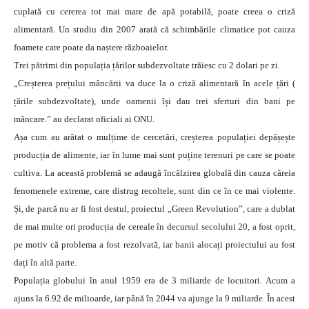
cuplată cu cererea tot mai mare de apă potabilă, poate creea o criză
alimentară. Un studiu din 2007 arată că schimbările climatice pot cauza
foamete care poate da naștere războaielor.
Trei pătrimi din populația țărilor subdezvoltate trăiesc cu 2 dolari pe zi.
„Creșterea prețului mâncării va duce la o criză alimentară în acele țări (
țările subdezvoltate), unde oamenii își dau trei sferturi din bani pe
mâncare.” au declarat oficiali ai ONU.
Așa cum au arătat o mulțime de cercetări, creșterea populației depășește
producția de alimente, iar în lume mai sunt puține terenuri pe care se poate
cultiva. La această problemă se adaugă încălzirea globală din cauza căreia
fenomenele extreme, care distrug recoltele, sunt din ce în ce mai violente.
Și, de parcă nu ar fi fost destul, proiectul „Green Revolution”, care a dublat
de mai multe ori producția de cereale în decursul secolului 20, a fost oprit,
pe motiv că problema a fost rezolvată, iar banii alocați proiectului au fost
dați în altă parte.
Populația globului în anul 1959 era de 3 miliarde de locuitori. Acum a
ajuns la 6.92 de milioarde, iar până în 2044 va ajunge la 9 miliarde. În acest