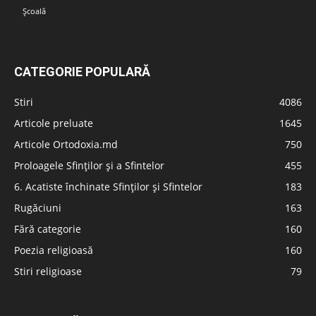
Școală
CATEGORIE POPULARĂ
Stiri
4086
Articole preluate
1645
Articole Ortodoxia.md
750
Proloagele Sfinților și a Sfintelor
455
6. Acatiste închinate Sfinților și Sfintelor
183
Rugăciuni
163
Fără categorie
160
Poezia religioasă
160
Stiri religioase
79