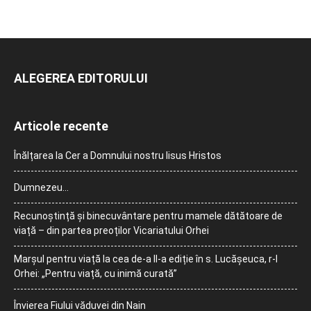
ALEGEREA EDITORULUI
Articole recente
Înălțarea la Cer a Domnului nostru Iisus Hristos
Dumnezeu…
Recunoștință și binecuvântare pentru mamele dătătoare de
viață – din partea preoților Vicariatului Orhei
Marșul pentru viață la cea de-a II-a ediție în s. Lucășeuca, r-l
Orhei: „Pentru viață, cu inimă curată”
Învierea Fiului văduvei din Nain