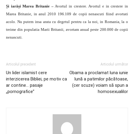
Și iarăși Marea Britanie –
Avortul in crestere. Avortul e in crestere in
Marea Britanie, in anul 2010 196.109 de copii nenascuti fiind avortati
acolo. Nu putem insa arata cu degetul pentru ca la noi, in Romania, la o
treime din populatia Marii Britanii, avortam anual peste 200.000 de copii
nenascuti.
Articolul precedent
Articolul următor
Un lider islamist cere
Obama a proclamat luna iunie
interzicerea Bibliei, pe motiv ca
lună a patimilor păcătoase,
ar contine… pasaje
(cer scuze) voiam să spun a
„pornografice”
homosexualilor