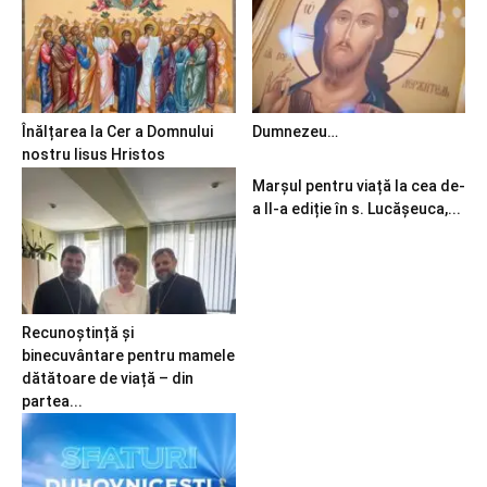
Înălțarea la Cer a Domnului
Dumnezeu…
nostru Iisus Hristos
Marșul pentru viață la cea de-
a II-a ediție în s. Lucășeuca,...
Recunoștință și
binecuvântare pentru mamele
dătătoare de viață – din
partea...