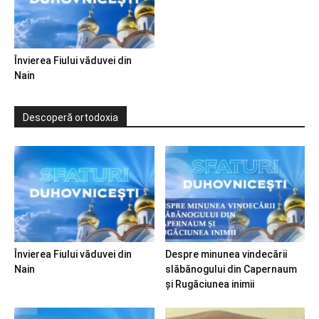
Învierea Fiului văduvei din
Nain
Descoperă ortodoxia
Învierea Fiului văduvei din
Despre minunea vindecării
Nain
slăbănogului din Capernaum
și Rugăciunea inimii