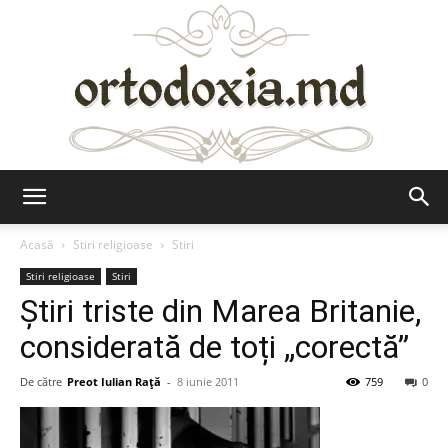
Ortodoxia.md
Acasă
Stiri religioase
Stiri
Stiri religioase
Stiri
Știri triste din Marea Britanie,
considerată de toți „corectă”
De către
Preot Iulian Raţă
-
8 iunie 2011
759
0