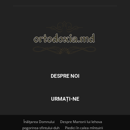
DESPRE NOI
URMAȚI-NE
Înălțarea Domnului
Despre Martorii lui Iehova
pogorirea-sfintului-duh
Piedici în calea mîntuirii