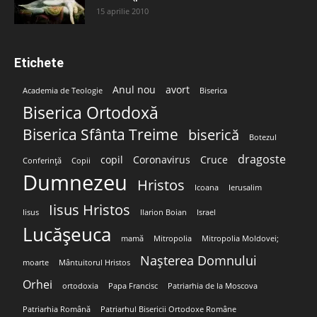
15 aprilie 2010
Etichete
Anul nou
avort
Academia de Teologie
Biserica
Biserica Ortodoxă
Biserica Sfânta Treime
biserică
Botezul
dragoste
copil
Coronavirus
Cruce
Conferință
Copii
Dumnezeu
Hristos
Icoana
Ierusalim
Iisus Hristos
Iisus
Ilarion Boian
Israel
Lucășeuca
mamă
Mitropolia
Mitropolia Moldovei;
Nașterea Domnului
moarte
Mântuitorul Hristos
Orhei
ortodoxia
Papa Francisc
Patriarhia de la Moscova
Patriarhia Română
Patriarhul Bisericii Ortodoxe Române