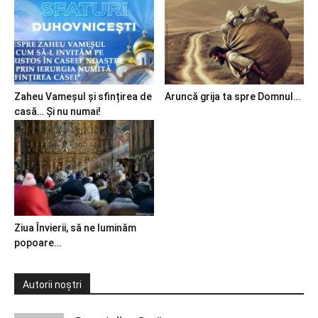
Zaheu Vameșul și sfințirea de
Aruncă grija ta spre Domnul…
casă… Și nu numai!
Ziua Învierii, să ne luminăm
popoare…
Autorii noștri