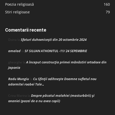
Poezia religioasă
160
Stiri religioase
79
Comentarii recente
Sfaturi duhovnicești din 20 octombrie 2024
Doina
la
amalad
SF SILUAN ATHONITUL -11/ 24 SEPEMBRIE
la
A început construcţia primei mănăstiri ortodoxe din
gheorghe
la
Japonia
Radu Mungiu
Cu Sfinții odihnește Doamne sufletul nou
la
adormitei roabei Tale…
Despre păcatul malahiei (masturbării) şi
Crina Marina
la
onaniei (pazei de a nu avea copii)