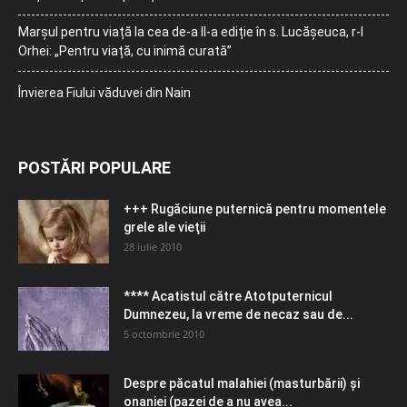
Marșul pentru viață la cea de-a II-a ediție în s. Lucășeuca, r-l
Orhei: „Pentru viață, cu inimă curată”
Învierea Fiului văduvei din Nain
POSTĂRI POPULARE
+++ Rugăciune puternică pentru momentele
grele ale vieţii
28 iulie 2010
**** Acatistul către Atotputernicul
Dumnezeu, la vreme de necaz sau de...
5 octombrie 2010
Despre păcatul malahiei (masturbării) şi
onaniei (pazei de a nu avea...