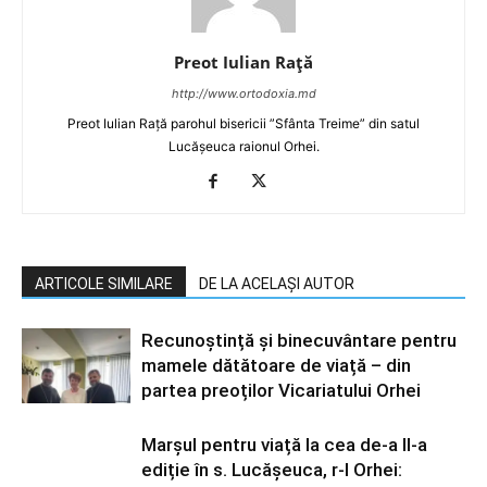
Preot Iulian Raţă
http://www.ortodoxia.md
Preot Iulian Rață parohul bisericii ”Sfânta Treime” din satul
Lucășeuca raionul Orhei.
ARTICOLE SIMILARE
DE LA ACELAȘI AUTOR
Recunoștință și binecuvântare pentru
mamele dătătoare de viață – din
partea preoților Vicariatului Orhei
Marșul pentru viață la cea de-a II-a
ediție în s. Lucășeuca, r-l Orhei: