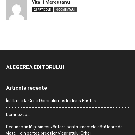
Vitalii Mereutanu
23 ARTICOLE
0 COMENTARII
ALEGEREA EDITORULUI
Articole recente
Înălțarea la Cer a Domnului nostru Iisus Hristos
Dumnezeu…
Recunoștință și binecuvântare pentru mamele dătătoare de
viață – din partea preoților Vicariatului Orhei