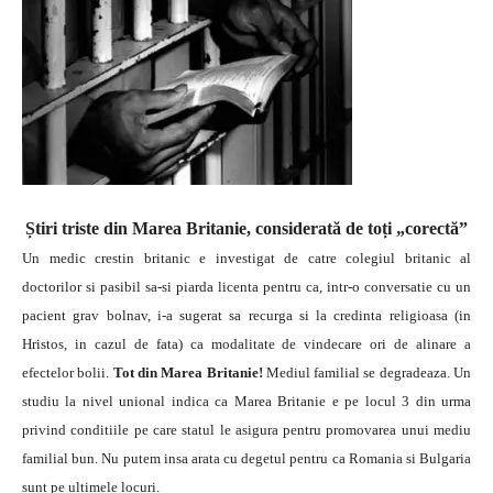
Știri triste din Marea Britanie, considerată de toți „corectă”
Un medic crestin britanic e investigat de catre colegiul britanic al
doctorilor si pasibil sa-si piarda licenta pentru ca, intr-o conversatie cu un
pacient grav bolnav, i-a sugerat sa recurga si la credinta religioasa (in
Hristos, in cazul de fata) ca modalitate de vindecare ori de alinare a
efectelor bolii.
Tot din Marea Britanie!
Mediul familial se degradeaza. Un
studiu la nivel unional indica ca Marea Britanie e pe locul 3 din urma
privind conditiile pe care statul le asigura pentru promovarea unui mediu
familial bun. Nu putem insa arata cu degetul pentru ca Romania si Bulgaria
sunt pe ultimele locuri.