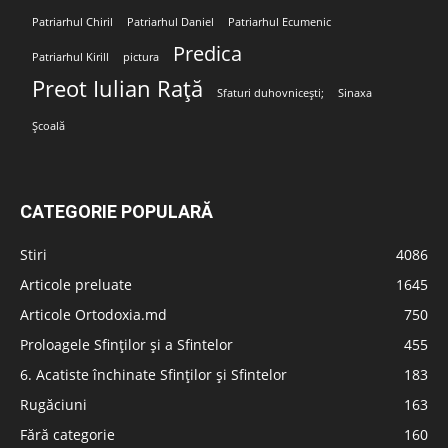
Patriarhul Chiril
Patriarhul Daniel
Patriarhul Ecumenic
Predica
Patriarhul Kirill
pictura
Preot Iulian Rață
Sfaturi duhovnicești;
Sinaxa
Școală
CATEGORIE POPULARĂ
Stiri
4086
Articole preluate
1645
Articole Ortodoxia.md
750
Proloagele Sfinților și a Sfintelor
455
6. Acatiste închinate Sfinților și Sfintelor
183
Rugăciuni
163
Fără categorie
160