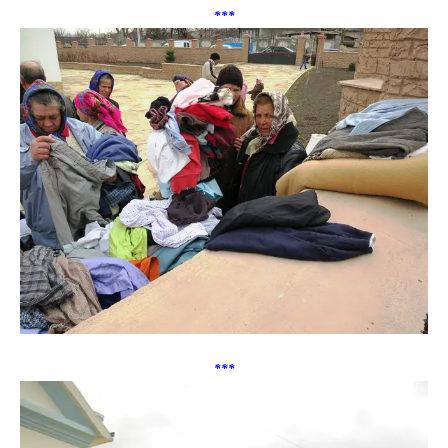
***
***