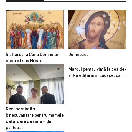
Înălțarea la Cer a Domnului
Dumnezeu…
nostru Iisus Hristos
Marșul pentru viață la cea de-
a II-a ediție în s. Lucășeuca,...
Recunoștință și
binecuvântare pentru mamele
dătătoare de viață – din
partea...