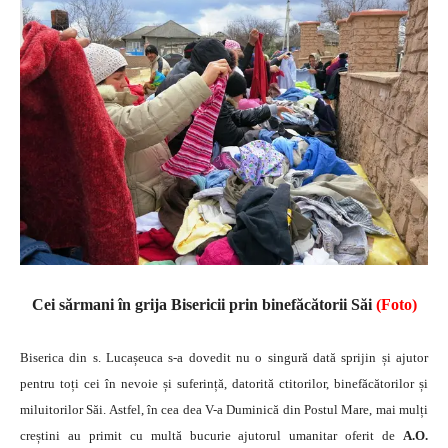
Cei sărmani în grija Bisericii prin binefăcătorii Săi
(Foto)
Biserica din s. Lucașeuca s-a dovedit nu o singură dată sprijin și ajutor
pentru toți cei în nevoie și suferință, datorită ctitorilor, binefăcătorilor și
miluitorilor Săi. Astfel, în cea dea V-a Duminică din Postul Mare, mai mulți
creștini au primit cu multă bucurie ajutorul umanitar oferit de
A.O.