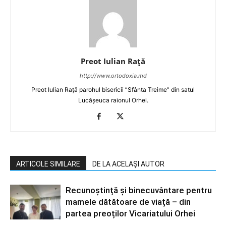
Preot Iulian Raţă
http://www.ortodoxia.md
Preot Iulian Rață parohul bisericii ”Sfânta Treime” din satul
Lucășeuca raionul Orhei.
ARTICOLE SIMILARE
DE LA ACELAȘI AUTOR
Recunoștință și binecuvântare pentru
mamele dătătoare de viață – din
partea preoților Vicariatului Orhei