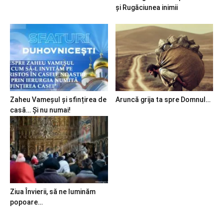
și Rugăciunea inimii
Zaheu Vameșul și sfințirea de
Aruncă grija ta spre Domnul…
casă… Și nu numai!
Ziua Învierii, să ne luminăm
popoare…