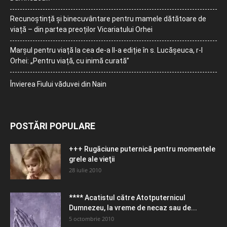
Recunoștință și binecuvântare pentru mamele dătătoare de
viață – din partea preoților Vicariatului Orhei
Marșul pentru viață la cea de-a II-a ediție în s. Lucășeuca, r-l
Orhei: „Pentru viață, cu inimă curată”
Învierea Fiului văduvei din Nain
POSTĂRI POPULARE
+++ Rugăciune puternică pentru momentele
grele ale vieţii
28 iulie 2010
**** Acatistul către Atotputernicul
Dumnezeu, la vreme de necaz sau de...
5 octombrie 2010