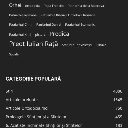
Orhei
ortodoxia
Papa Francisc
Patriarhia de la Moscova
Patriarhia Română
Patriarhul Bisericii Ortodoxe Române
Patriarhul Chiril
Patriarhul Daniel
Patriarhul Ecumenic
Predica
Patriarhul Kirill
pictura
Preot Iulian Rață
Sfaturi duhovnicești;
Sinaxa
Școală
CATEGORIE POPULARĂ
Stiri
4086
Articole preluate
1645
Articole Ortodoxia.md
750
Proloagele Sfinților și a Sfintelor
455
6. Acatiste închinate Sfinților și Sfintelor
183