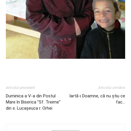
Articolul precedent
Articolul următor
Duminica a V-a din Postul
Iartă-i Doamne, că nu știu ce
Mare în Biserica ”Sf. Treime”
fac…
din s. Lucașeuca r. Orhei