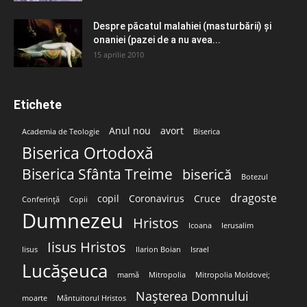
Despre păcatul malahiei (masturbării) şi
onaniei (pazei de a nu avea...
15 aprilie 2010
Etichete
Anul nou
avort
Academia de Teologie
Biserica
Biserica Ortodoxă
Biserica Sfânta Treime
biserică
Botezul
dragoste
copil
Coronavirus
Cruce
Conferință
Copii
Dumnezeu
Hristos
Icoana
Ierusalim
Iisus Hristos
Iisus
Ilarion Boian
Israel
Lucășeuca
mamă
Mitropolia
Mitropolia Moldovei;
Nașterea Domnului
moarte
Mântuitorul Hristos