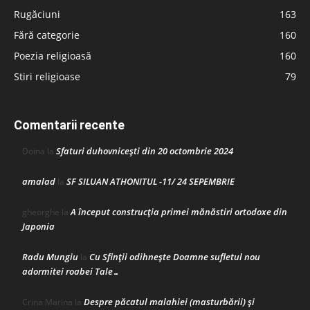
Rugăciuni
163
Fără categorie
160
Poezia religioasă
160
Stiri religioase
79
Comentarii recente
Sfaturi duhovnicești din 20 octombrie 2024
Doina
la
amalad
SF SILUAN ATHONITUL -11/ 24 SEPEMBRIE
la
A început construcţia primei mănăstiri ortodoxe din
gheorghe
la
Japonia
Radu Mungiu
Cu Sfinții odihnește Doamne sufletul nou
la
adormitei roabei Tale…
Despre păcatul malahiei (masturbării) şi
Crina Marina
la