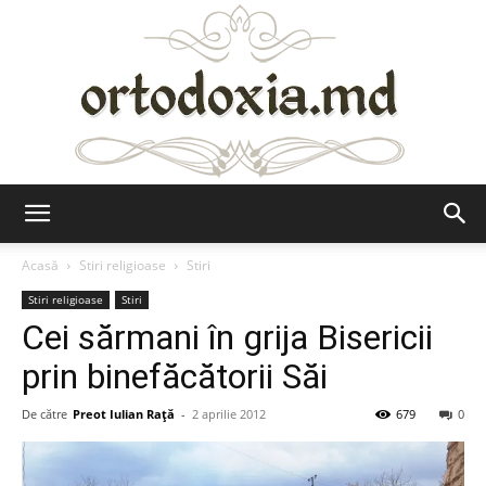
Ortodoxia.md
Acasă
Stiri religioase
Stiri
Stiri religioase
Stiri
Cei sărmani în grija Bisericii
prin binefăcătorii Săi
De către
Preot Iulian Raţă
-
2 aprilie 2012
679
0