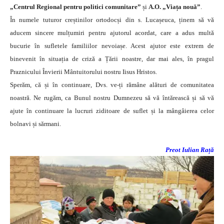
„Centrul Regional pentru politici comunitare”
și
A.O. „Viața nouă”
.
În numele tuturor creștinilor ortodocși din s. Lucașeuca, ținem să vă
aducem sincere mulțumiri pentru ajutorul acordat, care a adus multă
bucurie în sufletele familiilor nevoiașe. Acest ajutor este extrem de
binevenit în situația de criză a Țării noastre, dar mai ales, în pragul
Praznicului Învierii Mântuitorului nostru Iisus Hristos.
Sperăm, că și în continuare, Dvs. ve-ți rămâne alături de comunitatea
noastră. Ne rugăm, ca Bunul nostru Dumnezeu să vă întărească și să vă
ajute în continuare la lucruri ziditoare de suflet și la mângâierea celor
bolnavi și sărmani.
Preot Iulian Rață