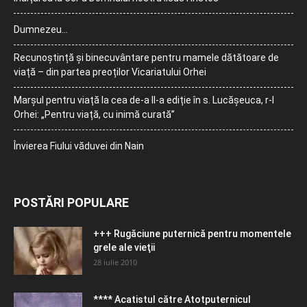
Dumnezeu…
Recunoștință și binecuvântare pentru mamele dătătoare de
viață – din partea preoților Vicariatului Orhei
Marșul pentru viață la cea de-a II-a ediție în s. Lucășeuca, r-l
Orhei: „Pentru viață, cu inimă curată”
Învierea Fiului văduvei din Nain
POSTĂRI POPULARE
+++ Rugăciune puternică pentru momentele
grele ale vieţii
28 iulie 2010
**** Acatistul către Atotputernicul