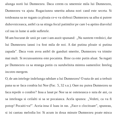
alunga norii lui Dumnezeu. Daca cerem cu smerenie mila lui Dumnezeu,
Dumnezeu va ajuta. Rugaciunea smerita aduna nori cand este seceta. Si
totdeauna sa ne rugam ca ploaia ce-o va slobozi Dumnezeu sa aiba si putere
duhovniceasca, astfel ca sa stinga focul patimilor pe care l-a aprins diavolul
cel rau in lume si arde sufletele.
M-am bucurat de unii pe care i-am auzit spunand: „Nu suntem vrednici, dar
lui Dumnezeu iarasi i-a fost mila de noi. A dat putina ploaie si putina
zapada”. Daca vom avea astfel de ganduri smerite, Dumnezeu va trimite
mai mult. Si recunoasterea este pocainta. Bine ca este putin aluat. Sa rugati
pe Dumnezeu ca sa stranga putin cu surubelnita mintea oamenilor. Inteleg
incotro mergem.
O, de am intelege indelunga rabdare a lui Dumnezeu! O suta de ani a trebuit
pana sa se faca corabia lui Noe (Fac. 5, 32 s.u.). Oare nu putea Dumnezeu sa
faca repede o corabie? Insa a lasat pe Noe sa se osteneasca o suta de ani, ca
sa inteleaga si ceilalti si sa se pocaiasca. Acela spunea: „Vedeti, ca va fi
potop! Pocaiti-va!”. Aceia insa il luau in ras. „Face o clocitoare”, spuneau,
si isi cantau melodia lor. Si acum in doua minute Dumnezeu poate misca