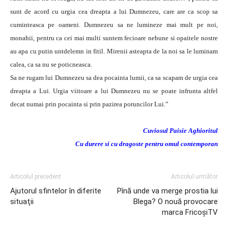
sunt de acord cu urgia cea dreapta a lui Dumnezeu, care are ca scop sa
cuminteasca pe oameni. Dumnezeu sa ne lumineze mai mult pe noi,
monahii, pentru ca cei mai multi suntem fecioare nebune si opaitele nostre
au apa cu putin untdelemn in fitil. Mirenii asteapta de la noi sa le luminam
calea, ca sa nu se poticneasca.
Sa ne rugam lui Dumnezeu sa dea pocainta lumii, ca sa scapam de urgia cea
dreapta a Lui. Urgia viitoare a lui Dumnezeu nu se poate infrunta altfel
decat numai prin pocainta si prin pazirea poruncilor Lui.”
Cuviosul Paisie Aghioritul
Cu durere si cu dragoste pentru omul contemporan
Articolul precedent
Articolul următor
Ajutorul sfintelor în diferite
Pînă unde va merge prostia lui
situaţii
Blega? O nouă provocare
marca FricoşiTV