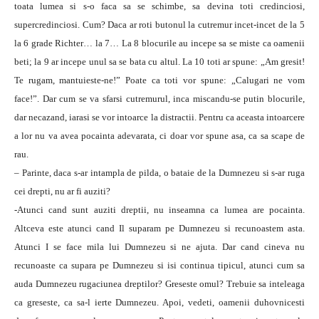
toata lumea si s-o faca sa se schimbe, sa devina toti credinciosi,
supercredinciosi. Cum? Daca ar roti butonul la cutremur incet-incet de la 5
la 6 grade Richter… la 7… La 8 blocurile au incepe sa se miste ca oamenii
beti; la 9 ar incepe unul sa se bata cu altul. La 10 toti ar spune: „Am gresit!
Te rugam, mantuieste-ne!” Poate ca toti vor spune: „Calugari ne vom
face!”. Dar cum se va sfarsi cutremurul, inca miscandu-se putin blocurile,
dar necazand, iarasi se vor intoarce la distractii. Pentru ca aceasta intoarcere
a lor nu va avea pocainta adevarata, ci doar vor spune asa, ca sa scape de
rau.
– Parinte, daca s-ar intampla de pilda, o bataie de la Dumnezeu si s-ar ruga
cei drepti, nu ar fi auziti?
-Atunci cand sunt auziti dreptii, nu inseamna ca lumea are pocainta.
Altceva este atunci cand Il suparam pe Dumnezeu si recunoastem asta.
Atunci I se face mila lui Dumnezeu si ne ajuta. Dar cand cineva nu
recunoaste ca supara pe Dumnezeu si isi continua tipicul, atunci cum sa
auda Dumnezeu rugaciunea dreptilor? Greseste omul? Trebuie sa inteleaga
ca greseste, ca sa-l ierte Dumnezeu. Apoi, vedeti, oamenii duhovnicesti