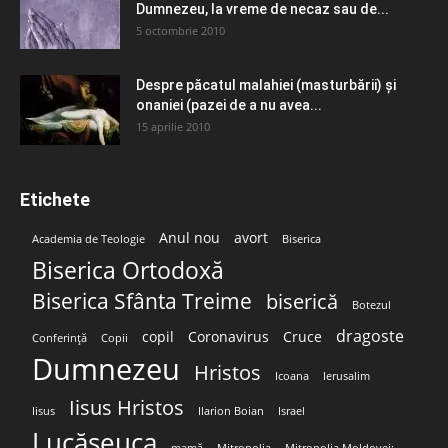
Dumnezeu, la vreme de necaz sau de...
5 octombrie 2010
Despre păcatul malahiei (masturbării) şi
onaniei (pazei de a nu avea...
15 aprilie 2010
Etichete
Anul nou
avort
Academia de Teologie
Biserica
Biserica Ortodoxă
Biserica Sfânta Treime
biserică
Botezul
dragoste
copil
Coronavirus
Cruce
Conferință
Copii
Dumnezeu
Hristos
Icoana
Ierusalim
Iisus Hristos
Iisus
Ilarion Boian
Israel
Lucășeuca