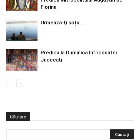
Florina
Urmează-ți soțul…
Predica la Duminica Înfricosatei
Judecati
Căutare