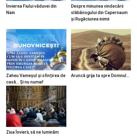
Învierea Fiului văduvei din
Despre minunea vindecării
Nain
slăbănogului din Capernaum
și Rugăciunea inimii
Zaheu Vameșul și sfințirea de
Aruncă grija ta spre Domnul…
casă… Și nu numai!
Ziua Învierii, să ne luminăm