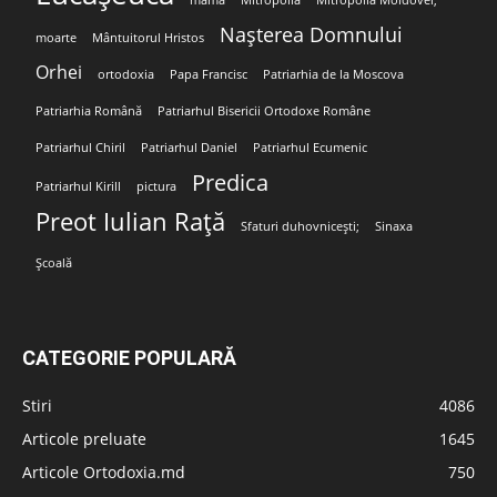
mamă
Mitropolia
Mitropolia Moldovei;
Nașterea Domnului
moarte
Mântuitorul Hristos
Orhei
ortodoxia
Papa Francisc
Patriarhia de la Moscova
Patriarhia Română
Patriarhul Bisericii Ortodoxe Române
Patriarhul Chiril
Patriarhul Daniel
Patriarhul Ecumenic
Predica
Patriarhul Kirill
pictura
Preot Iulian Rață
Sfaturi duhovnicești;
Sinaxa
Școală
CATEGORIE POPULARĂ
Stiri
4086
Articole preluate
1645
Articole Ortodoxia.md
750