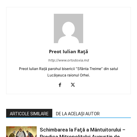
Preot Iulian Raţă
http://www.ortodoxia.md
Preot Iulian Rață parohul bisericii ”Sfânta Treime” din satul
Lucășeuca raionul Orhei.
ARTICOLE SIMILARE
DE LA ACELAȘI AUTOR
Schimbarea la Faţă a Mântuitorului –
Predica Mitropolitului Augustin de