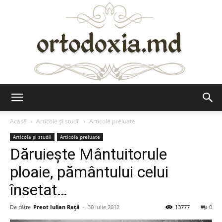
Ortodoxia.md
Acasă
Articole şi studii
Articole preluate
Articole şi studii
Articole preluate
Dăruieşte Mântuitorule
ploaie, pământului celui
însetat…
De către
Preot Iulian Raţă
-
30 iulie 2012
13777
0