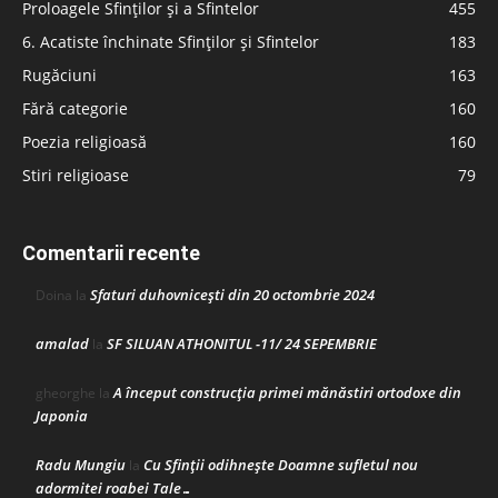
Proloagele Sfinților și a Sfintelor
455
6. Acatiste închinate Sfinților și Sfintelor
183
Rugăciuni
163
Fără categorie
160
Poezia religioasă
160
Stiri religioase
79
Comentarii recente
Sfaturi duhovnicești din 20 octombrie 2024
Doina
la
amalad
SF SILUAN ATHONITUL -11/ 24 SEPEMBRIE
la
A început construcţia primei mănăstiri ortodoxe din
gheorghe
la
Japonia
Radu Mungiu
Cu Sfinții odihnește Doamne sufletul nou
la
adormitei roabei Tale…