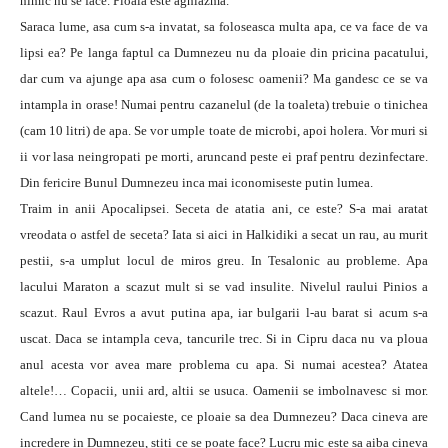
nimic nu se face. Ploaia este aghiazma.
Saraca lume, asa cum s-a invatat, sa foloseasca multa apa, ce va face de va
lipsi ea? Pe langa faptul ca Dumnezeu nu da ploaie din pricina pacatului,
dar cum va ajunge apa asa cum o folosesc oamenii? Ma gandesc ce se va
intampla in orase! Numai pentru cazanelul (de la toaleta) trebuie o tinichea
(cam 10 litri) de apa. Se vor umple toate de microbi, apoi holera. Vor muri si
ii vor lasa neingropati pe morti, aruncand peste ei praf pentru dezinfectare.
Din fericire Bunul Dumnezeu inca mai iconomiseste putin lumea.
Traim in anii Apocalipsei. Seceta de atatia ani, ce este? S-a mai aratat
vreodata o astfel de seceta? Iata si aici in Halkidiki a secat un rau, au murit
pestii, s-a umplut locul de miros greu. In Tesalonic au probleme. Apa
lacului Maraton a scazut mult si se vad insulite. Nivelul raului Pinios a
scazut. Raul Evros a avut putina apa, iar bulgarii l-au barat si acum s-a
uscat. Daca se intampla ceva, tancurile trec. Si in Cipru daca nu va ploua
anul acesta vor avea mare problema cu apa. Si numai acestea? Atatea
altele!… Copacii, unii ard, altii se usuca. Oamenii se imbolnavesc si mor.
Cand lumea nu se pocaieste, ce ploaie sa dea Dumnezeu? Daca cineva are
incredere in Dumnezeu, stiti ce se poate face? Lucru mic este sa aiba cineva