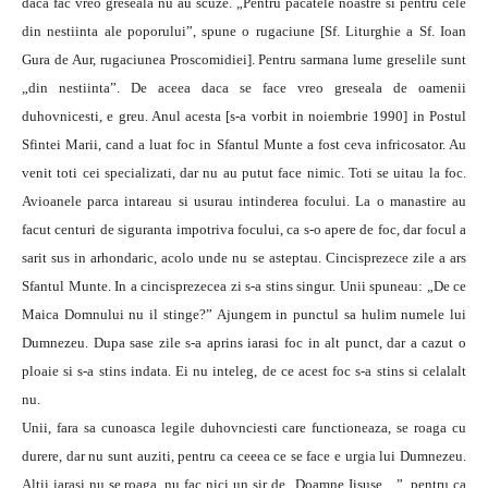
daca fac vreo greseala nu au scuze. „Pentru pacatele noastre si pentru cele
din nestiinta ale poporului”, spune o rugaciune [Sf. Liturghie a Sf. Ioan
Gura de Aur, rugaciunea Proscomidiei]. Pentru sarmana lume greselile sunt
„din nestiinta”. De aceea daca se face vreo greseala de oamenii
duhovnicesti, e greu. Anul acesta [s-a vorbit in noiembrie 1990] in Postul
Sfintei Marii, cand a luat foc in Sfantul Munte a fost ceva infricosator. Au
venit toti cei specializati, dar nu au putut face nimic. Toti se uitau la foc.
Avioanele parca intareau si usurau intinderea focului. La o manastire au
facut centuri de siguranta impotriva focului, ca s-o apere de foc, dar focul a
sarit sus in arhondaric, acolo unde nu se asteptau. Cincisprezece zile a ars
Sfantul Munte. In a cincisprezecea zi s-a stins singur. Unii spuneau: „De ce
Maica Domnului nu il stinge?” Ajungem in punctul sa hulim numele lui
Dumnezeu. Dupa sase zile s-a aprins iarasi foc in alt punct, dar a cazut o
ploaie si s-a stins indata. Ei nu inteleg, de ce acest foc s-a stins si celalalt
nu.
Unii, fara sa cunoasca legile duhovnciesti care functioneaza, se roaga cu
durere, dar nu sunt auziti, pentru ca ceeea ce se face e urgia lui Dumnezeu.
Altii iarasi nu se roaga, nu fac nici un sir de „Doamne Iisuse…”, pentru ca