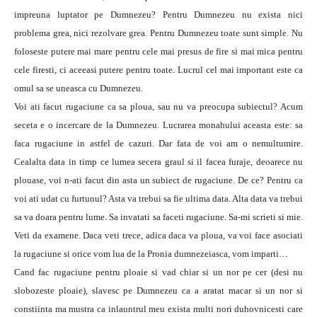
impreuna luptator pe Dumnezeu? Pentru Dumnezeu nu exista nici
problema grea, nici rezolvare grea. Pentru Dumnezeu toate sunt simple. Nu
foloseste putere mai mare pentru cele mai presus de fire si mai mica pentru
cele firesti, ci aceeasi putere pentru toate. Lucrul cel mai important este ca
omul sa se uneasca cu Dumnezeu.
Voi ati facut rugaciune ca sa ploua, sau nu va preocupa subiectul? Acum
seceta e o incercare de la Dumnezeu. Lucrarea monahului aceasta este: sa
faca rugaciune in astfel de cazuri. Dar fata de voi am o nemultumire.
Cealalta data in timp ce lumea secera graul si il facea furaje, deoarece nu
plouase, voi n-ati facut din asta un subiect de rugaciune. De ce? Pentru ca
voi ati udat cu furtunul? Asta va trebui sa fie ultima data. Alta data va trebui
sa va doara pentru lume. Sa invatati sa faceti rugaciune. Sa-mi scrieti si mie.
Veti da examene. Daca veti trece, adica daca va ploua, va voi face asociati
la rugaciune si orice vom lua de la Pronia dumnezeiasca, vom imparti…
Cand fac rugaciune pentru ploaie si vad chiar si un nor pe cer (desi nu
slobozeste ploaie), slavesc pe Dumnezeu ca a aratat macar si un nor si
constiinta ma mustra ca inlauntrul meu exista multi nori duhovnicesti care