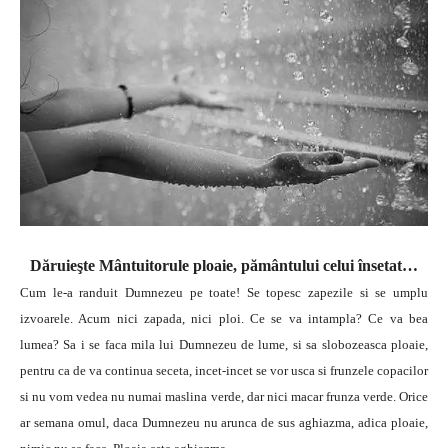
Dăruieşte Mântuitorule ploaie, pământului celui însetat…
Cum le-a randuit Dumnezeu pe toate! Se topesc zapezile si se umplu
izvoarele. Acum nici zapada, nici ploi. Ce se va intampla? Ce va bea
lumea? Sa i se faca mila lui Dumnezeu de lume, si sa slobozeasca ploaie,
pentru ca de va continua seceta, incet-incet se vor usca si frunzele copacilor
si nu vom vedea nu numai maslina verde, dar nici macar frunza verde. Orice
ar semana omul, daca Dumnezeu nu arunca de sus aghiazma, adica ploaie,