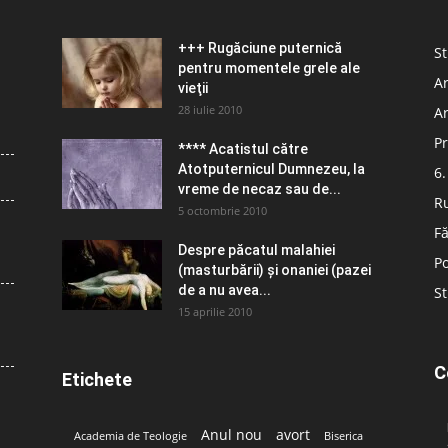
+++ Rugăciune puternică
St
pentru momentele grele ale
Ar
vieţii
28 iulie 2010
Ar
Pr
**** Acatistul către
Atotputernicul Dumnezeu, la
6.
vreme de necaz sau de...
R
5 octombrie 2010
Fă
Despre păcatul malahiei
Po
(masturbării) şi onaniei (pazei
de a nu avea...
St
15 aprilie 2010
C
Etichete
Anul nou
avort
Academia de Teologie
Biserica