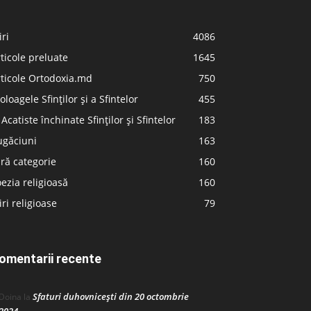
iri
4086
ticole preluate
1645
ticole Ortodoxia.md
750
oloagele Sfinților și a Sfintelor
455
 Acatiste închinate Sfinților și Sfintelor
183
ugăciuni
163
ră categorie
160
ezia religioasă
160
iri religioase
79
omentarii recente
Sfaturi duhovnicești din 20 octombrie
Doina
la