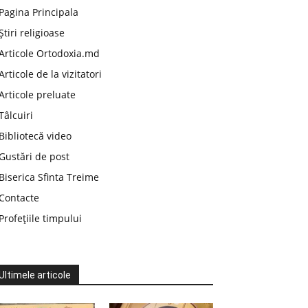
Pagina Principala
Știri religioase
Articole Ortodoxia.md
Articole de la vizitatori
Articole preluate
Tâlcuiri
Bibliotecă video
Gustări de post
Biserica Sfinta Treime
Contacte
Profețiile timpului
Ultimele articole