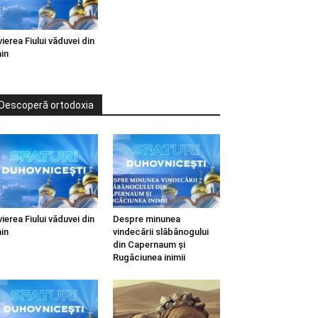
vierea Fiului văduvei din
in
Descoperă ortodoxia
vierea Fiului văduvei din
Despre minunea
in
vindecării slăbănogului
din Capernaum și
Rugăciunea inimii