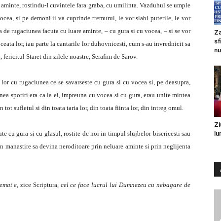
re aminte, rostindu-I cuvintele fara graba, cu umilinta. Vazduhul se umple
ocea, si pe demoni ii va cuprinde tremurul, le vor slabi puterile, le vor
a de rugaciunea facuta cu luare aminte, – cu gura si cu vocea, – si se vor
Za
sf
 ceata lor, iau parte la cantarile lor duhovnicesti, cum s-au invrednicit sa
nu
 fericitul Staret din zilele noastre, Serafim de Sarov.
a lor cu rugaciunea ce se savarseste cu gura si cu vocea si, pe deasupra,
ea sporiri era ca la ei, impreuna cu vocea si cu gura, erau unite mintea
 tot sufletul si din toata taria lor, din toata fiinta lor, din intreg omul.
Zi
te cu gura si cu glasul, rostite de noi in timpul slujbelor bisericesti sau
lu
 in manastire sa devina neroditoare prin neluare aminte si prin neglijenta
temat e
, zice Scriptura,
cel ce face lucrul lui Dumnezeu cu nebagare de