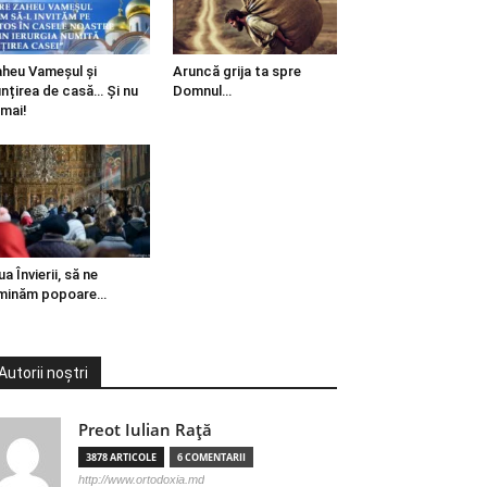
heu Vameșul și
Aruncă grija ta spre
ințirea de casă… Și nu
Domnul…
mai!
ua Învierii, să ne
minăm popoare…
Autorii noștri
Preot Iulian Raţă
3878 ARTICOLE
6 COMENTARII
http://www.ortodoxia.md