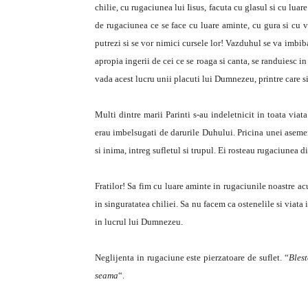
chilie, cu rugaciunea lui Iisus, facuta cu glasul si cu lua
de rugaciunea ce se face cu luare aminte, cu gura si cu v
putrezi si se vor nimici cursele lor! Vazduhul se va imbib
apropia ingerii de cei ce se roaga si canta, se randuiesc in
vada acest lucru unii placuti lui Dumnezeu, printre care si,
Multi dintre marii Parinti s-au indeletnicit in toata viat
erau imbelsugati de darurile Duhului. Pricina unei asemen
si inima, intreg sufletul si trupul. Ei rosteau rugaciunea din
Fratilor! Sa fim cu luare aminte in rugaciunile noastre acu
in singuratatea chiliei. Sa nu facem ca ostenelile si viata
in lucrul lui Dumnezeu.
Neglijenta in rugaciune este pierzatoare de suflet. “
Bles
seama
“.