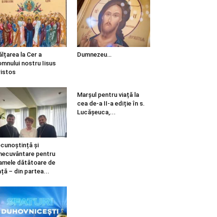
ălțarea la Cer a
Dumnezeu…
mnului nostru Iisus
istos
Marșul pentru viață la
cea de-a II-a ediție în s.
Lucășeuca,...
cunoștință și
necuvântare pentru
mele dătătoare de
ață – din partea...