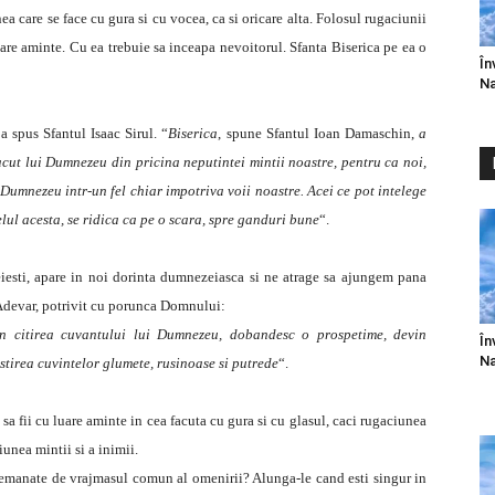
a care se face cu gura si cu vocea, ca si oricare alta. Folosul rugaciunii
uare aminte. Cu ea trebuie sa inceapa nevoitorul. Sfanta Biserica pe ea o
În
Na
 a spus Sfantul Isaac Sirul. “
Biserica
, spune Sfantul Ioan Damaschin,
a
acut lui Dumnezeu din pricina neputintei mintii noastre, pentru ca noi,
i Dumnezeu intr-un fel chiar impotriva voii noastre. Acei ce pot intelege
felul acesta, se ridica ca pe o scara, spre ganduri bune
“.
esti, apare in noi dorinta dumnezeiasca si ne atrage sa ajungem pana
 Adevar, potrivit cu porunca Domnului:
in citirea cuvantului lui Dumnezeu, dobandesc o prospetime, devin
În
Na
stirea cuvintelor glumete, rusinoase si putrede
“.
 sa fii cu luare aminte in cea facuta cu gura si cu glasul, caci rugaciunea
iunea mintii si a inimii.
 semanate de vrajmasul comun al omenirii? Alunga-le cand esti singur in