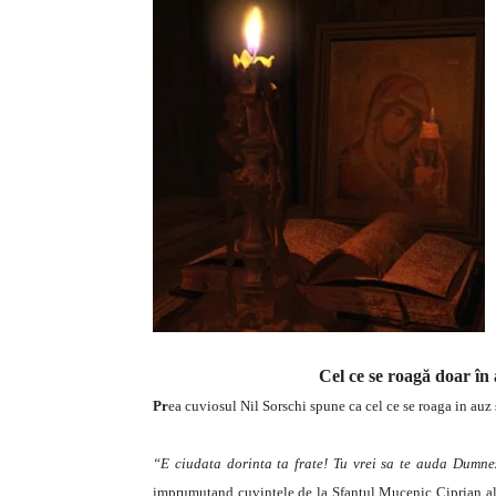
Cel ce se roagă doar în
Pr
ea cuviosul Nil Sorschi spune ca cel ce se roaga in auz
“E ciudata dorinta ta frate! Tu vrei sa te auda Dumne
imprumutand cuvintele de la Sfantul Mucenic Ciprian al C