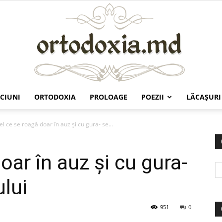
CIUNI
ORTODOXIA
PROLOAGE
POEZII
LĂCAŞURI
Ortodoxia.md
el ce se roagă doar în auz şi cu gura- se...
oar în auz şi cu gura-
lui
951
0