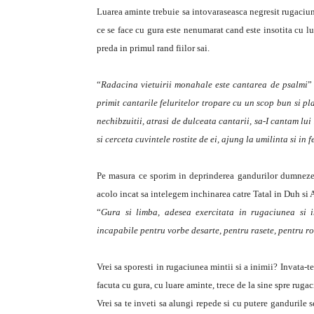
Luarea aminte trebuie sa intovaraseasca negresit rugaciune
ce se face cu gura este nenumarat cand este insotita cu l
preda in primul rand fiilor sai.
“
Radacina vietuirii monahale este cantarea de psalmi
”
primit cantarile feluritelor tropare cu un scop bun si pl
nechibzuitii, atrasi de dulceata cantarii, sa-I cantam lu
si cerceta cuvintele rostite de ei, ajung la umilinta si in 
Pe masura ce sporim in deprinderea gandurilor dumnezei
acolo incat sa intelegem inchinarea catre Tatal in Duh si
“
Gura si limba, adesea exercitata in rugaciunea si 
incapabile pentru vorbe desarte, pentru rasete, pentru ro
Vrei sa sporesti in rugaciunea mintii si a inimii? Invata-te
facuta cu gura, cu luare aminte, trece de la sine spre rugac
Vrei sa te inveti sa alungi repede si cu putere gandurile