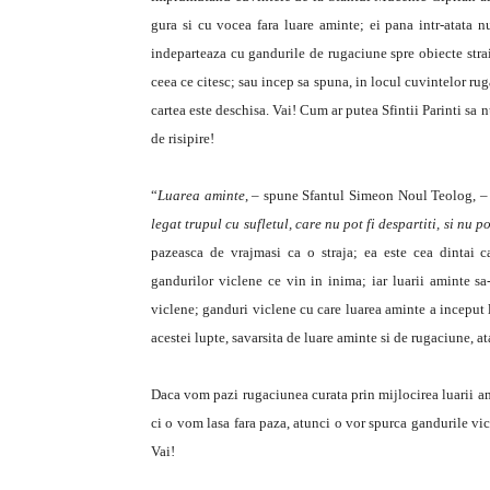
gura si cu vocea fara luare aminte; ei pana intr-atata nu
indeparteaza cu gandurile de rugaciune spre obiecte strai
ceea ce citesc; sau incep sa spuna, in locul cuvintelor ruga
cartea este deschisa. Vai! Cum ar putea Sfintii Parinti sa 
de risipire!
“
Luarea aminte
, – spune Sfantul Simeon Noul Teolog, 
legat trupul cu sufletul, care nu pot fi despartiti, si nu p
pazeasca de vrajmasi ca o straja; ea este cea dintai c
gandurilor viclene ce vin in inima; iar luarii aminte s
viclene; ganduri viclene cu care luarea aminte a inceput l
acestei lupte, savarsita de luare aminte si de rugaciune, a
Daca vom pazi rugaciunea curata prin mijlocirea luarii am
ci o vom lasa fara paza, atunci o vor spurca gandurile vicle
Vai!