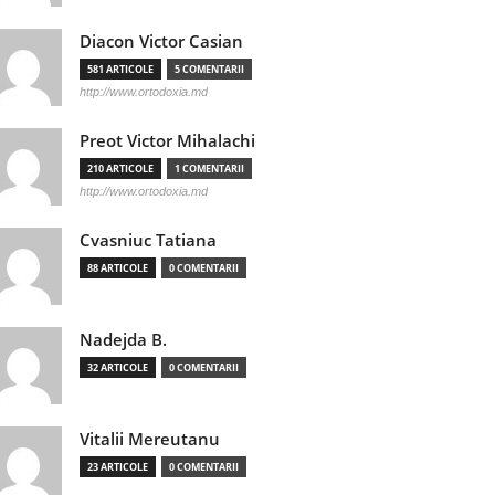
Diacon Victor Casian
581 ARTICOLE
5 COMENTARII
http://www.ortodoxia.md
Preot Victor Mihalachi
210 ARTICOLE
1 COMENTARII
http://www.ortodoxia.md
Cvasniuc Tatiana
88 ARTICOLE
0 COMENTARII
Nadejda B.
32 ARTICOLE
0 COMENTARII
Vitalii Mereutanu
23 ARTICOLE
0 COMENTARII