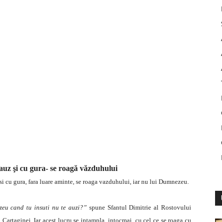
 auz şi cu gura- se roagă văzduhului
 si cu gura, fara luare aminte, se roaga vazduhului, iar nu lui Dumnezeu.
zeu cand tu insuti nu te auzi?”
spune Sfantul Dimitrie al Rostovului
artaginei. Iar acest lucru se intampla, intocmai, cu cel ce se roaga cu