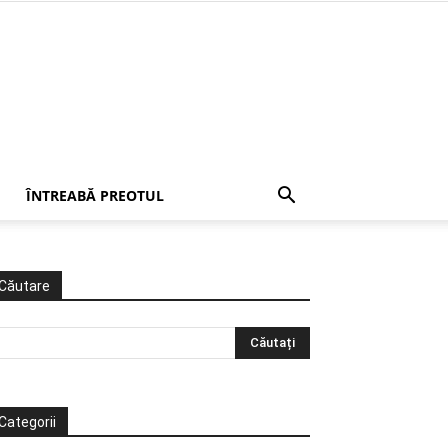
ÎNTREABĂ PREOTUL
Căutare
Categorii