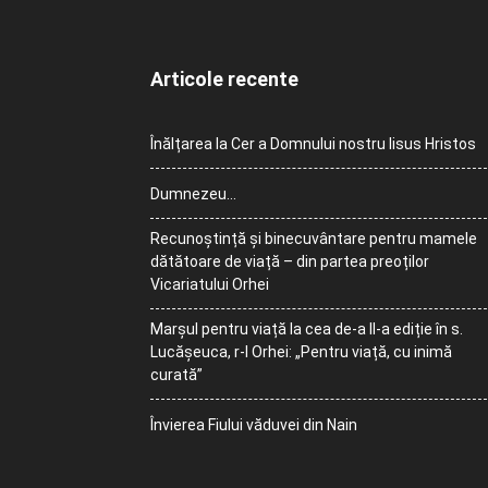
Articole recente
Înălțarea la Cer a Domnului nostru Iisus Hristos
Dumnezeu…
Recunoștință și binecuvântare pentru mamele
dătătoare de viață – din partea preoților
Vicariatului Orhei
Marșul pentru viață la cea de-a II-a ediție în s.
Lucășeuca, r-l Orhei: „Pentru viață, cu inimă
curată”
Învierea Fiului văduvei din Nain