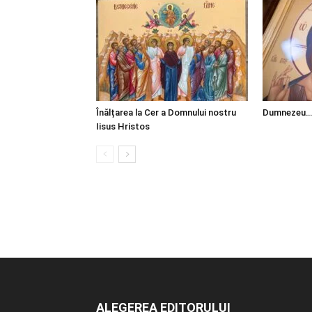
Înălțarea la Cer a Domnului nostru
Dumnezeu…
Iisus Hristos
ALEGEREA EDITORULUI