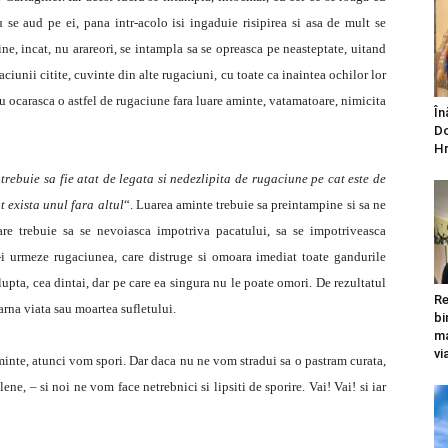
 se aud pe ei, pana intr-acolo isi ingaduie risipirea si asa de mult se
ne, incat, nu arareori, se intampla sa se opreasca pe neasteptate, uitand
ciunii citite, cuvinte din alte rugaciuni, cu toate ca inaintea ochilor lor
nu ocarasca o astfel de rugaciune fara luare aminte, vatamatoare, nimicita
În
Do
Hr
–
trebuie sa fie atat de legata si nedezlipita de rugaciune pe cat este de
ot exista unul fara altul
“. Luarea aminte trebuie sa preintampine si sa ne
are trebuie sa se nevoiasca impotriva pacatului, sa se impotriveasca
a-i urmeze rugaciunea, care distruge si omoara imediat toate gandurile
upta, cea dintai, dar pe care ea singura nu le poate omori. De rezultatul
Re
tarna viata sau moartea sufletului.
bi
ma
vi
inte, atunci vom spori. Dar daca nu ne vom stradui sa o pastram curata,
ne, – si noi ne vom face netrebnici si lipsiti de sporire. Vai! Vai! si iar