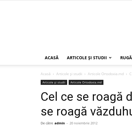
ACASĂ
ARTICOLE ŞI STUDII
RUGĂ
Acasă
Articole şi studii
Articole Ortodoxia.md
C
Articole şi studii
Articole Ortodoxia.md
Cel ce se roagă d
se roagă văzduhu
De către
admin
-
20 noiembrie 2012