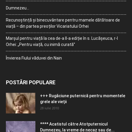
Dumnezeu…
Recunoștință și binecuvântare pentru mamele dătătoare de
viață – din partea preoților Vicariatului Orhei
Marșul pentru viață la cea de-a II-a ediție în s. Lucășeuca, r-l
Orhei: „Pentru viață, cu inimă curată”
Învierea Fiului văduvei din Nain
POSTĂRI POPULARE
+++ Rugăciune puternică pentru momentele
grele ale vieţii
28 iulie 2010
**** Acatistul către Atotputernicul
Dumnezeu, la vreme de necaz sau de...