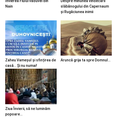
Învierea Fiului văduvei din
Despre minunea vindecării
Nain
slăbănogului din Capernaum
și Rugăciunea inimii
Zaheu Vameșul și sfințirea de
Aruncă grija ta spre Domnul…
casă… Și nu numai!
Ziua Învierii, să ne luminăm
popoare…