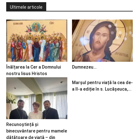
Ultimele articole
Înălțarea la Cer a Domnului
Dumnezeu…
nostru Iisus Hristos
Marșul pentru viață la cea de-
a II-a ediție în s. Lucășeuca,...
Recunoștință și
binecuvântare pentru mamele
dătătoare de viață – din