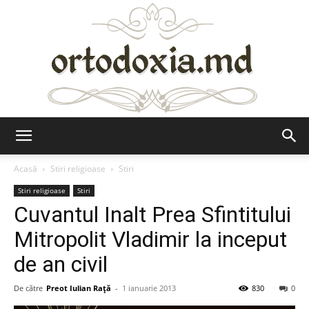
Ortodoxia.md
Acasă
Stiri religioase
Stiri
Stiri religioase
Stiri
Cuvantul Inalt Prea Sfintitului
Mitropolit Vladimir la inceput
de an civil
De către
Preot Iulian Raţă
-
1 ianuarie 2013
830
0