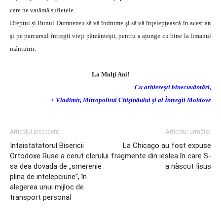
care ne vatămă sufletele.
Dreptul și Bunul Dumnezeu să vă îndrume şi să vă înţelepţească în acest an
şi pe parcursul întregii vieţi pământeşti, pentru a ajunge cu bine la limanul
mântuirii.
La Mulţi Ani!
Cu arhiereşti binecuvântări,
+ Vladimir, Mitropolitul Chişinăului şi al Întregii Moldove
Articolul precedent
Articolul următor
Intaistatatorul Bisericii
La Chicago au fost expuse
Ortodoxe Ruse a cerut clerului
fragmente din ieslea în care S-
sa dea dovada de „smerenie
a născut Iisus
plina de intelepciune”, în
alegerea unui mijloc de
transport personal