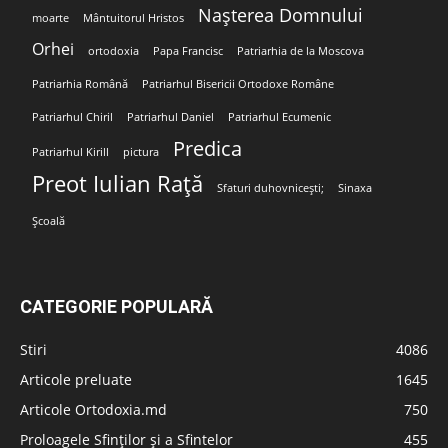
Nașterea Domnului
moarte
Mântuitorul Hristos
Orhei
ortodoxia
Papa Francisc
Patriarhia de la Moscova
Patriarhia Română
Patriarhul Bisericii Ortodoxe Române
Patriarhul Chiril
Patriarhul Daniel
Patriarhul Ecumenic
Predica
Patriarhul Kirill
pictura
Preot Iulian Rață
Sfaturi duhovnicești;
Sinaxa
Școală
CATEGORIE POPULARĂ
Stiri
4086
Articole preluate
1645
Articole Ortodoxia.md
750
Proloagele Sfinților și a Sfintelor
455