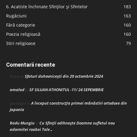
6. Acatiste închinate Sfinților și Sfintelor
183
Rugăciuni
163
Fără categorie
160
Poezia religioasă
160
Stiri religioase
79
Comentarii recente
Sfaturi duhovnicești din 20 octombrie 2024
Doina
la
amalad
SF SILUAN ATHONITUL -11/ 24 SEPEMBRIE
la
A început construcţia primei mănăstiri ortodoxe din
gheorghe
la
Japonia
Radu Mungiu
Cu Sfinții odihnește Doamne sufletul nou
la
adormitei roabei Tale…