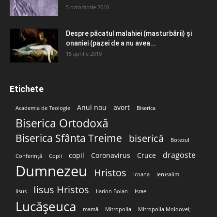
5 octombrie 2010
Despre păcatul malahiei (masturbării) şi
onaniei (pazei de a nu avea...
15 aprilie 2010
Etichete
Anul nou
avort
Academia de Teologie
Biserica
Biserica Ortodoxă
Biserica Sfânta Treime
biserică
Botezul
dragoste
copil
Coronavirus
Cruce
Conferință
Copii
Dumnezeu
Hristos
Icoana
Ierusalim
Iisus Hristos
Iisus
Ilarion Boian
Israel
Lucășeuca
mamă
Mitropolia
Mitropolia Moldovei;