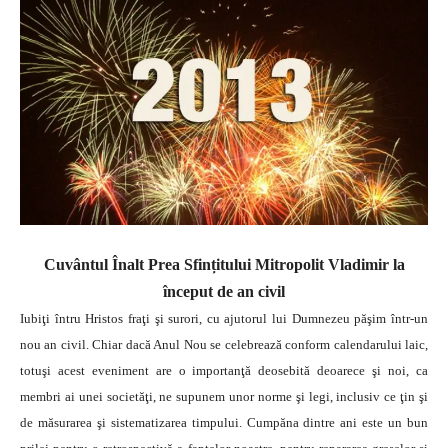
Cuvântul Înalt Prea Sfințitului Mitropolit Vladimir la
început de an civil
Iubiţi întru Hristos fraţi şi surori, cu ajutorul lui Dumnezeu păşim într-un
nou an civil. Chiar dacă Anul Nou se celebrează conform calendarului laic,
totuşi acest eveniment are o importanţă deosebită deoarece şi noi, ca
membri ai unei societăţi, ne supunem unor norme şi legi, inclusiv ce ţin şi
de măsurarea şi sistematizarea timpului.
Cumpăna dintre ani este un bun