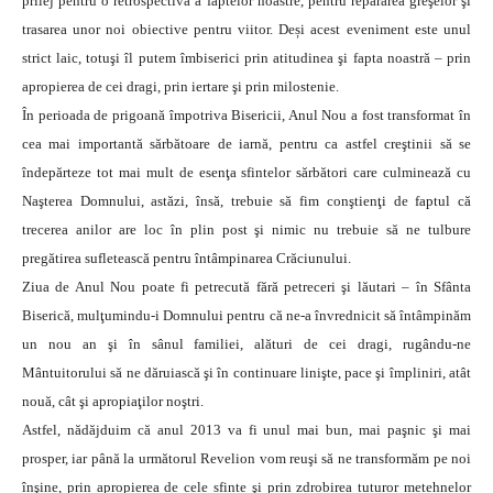
prilej pentru o retrospectivă a faptelor noastre, pentru repararea greşelor şi
trasarea unor noi obiective pentru viitor. Deși acest eveniment este unul
strict laic, totuşi îl putem îmbiserici prin atitudinea şi fapta noastră – prin
apropierea de cei dragi, prin iertare şi prin milostenie.
În perioada de prigoană împotriva Bisericii, Anul Nou a fost transformat în
cea mai importantă sărbătoare de iarnă, pentru ca astfel creştinii să se
îndepărteze tot mai mult de esenţa sfintelor sărbători care culminează cu
Naşterea Domnului, astăzi, însă, trebuie să fim conştienţi de faptul că
trecerea anilor are loc în plin post şi nimic nu trebuie să ne tulbure
pregătirea sufletească pentru întâmpinarea Crăciunului.
Ziua de Anul Nou poate fi petrecută fără petreceri şi lăutari – în Sfânta
Biserică, mulţumindu-i Domnului pentru că ne-a învrednicit să întâmpinăm
un nou an şi în sânul familiei, alături de cei dragi, rugându-ne
Mântuitorului să ne dăruiască şi în continuare linişte, pace şi împliniri, atât
nouă, cât şi apropiaţilor noştri.
Astfel, nădăjduim că anul 2013 va fi unul mai bun, mai paşnic şi mai
prosper, iar până la următorul Revelion vom reuşi să ne transformăm pe noi
înşine, prin apropierea de cele sfinte şi prin zdrobirea tuturor metehnelor