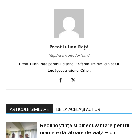
Preot Iulian Raţă
http://www.ortodoxia.md
Preot Iulian Rață parohul bisericii ”Sfânta Treime” din satul
Lucășeuca raionul Orhei.
ARTICOLE SIMILARE
DE LA ACELAȘI AUTOR
Recunoștință și binecuvântare pentru
mamele dătătoare de viață – din