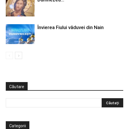
Învierea Fiului văduvei din Nain
Căutare
Categorii