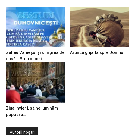
Zaheu Vameșul și sfințirea de
Aruncă grija ta spre Domnul…
casă… Și nu numai!
Ziua Învierii, să ne luminăm
popoare…
Autorii noștri