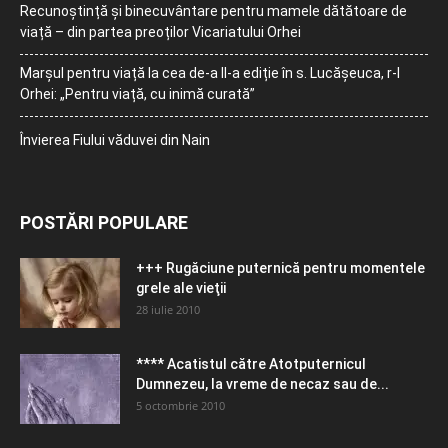
Recunoștință și binecuvântare pentru mamele dătătoare de
viață – din partea preoților Vicariatului Orhei
Marșul pentru viață la cea de-a II-a ediție în s. Lucășeuca, r-l
Orhei: „Pentru viață, cu inimă curată”
Învierea Fiului văduvei din Nain
POSTĂRI POPULARE
+++ Rugăciune puternică pentru momentele
grele ale vieţii
28 iulie 2010
**** Acatistul către Atotputernicul
Dumnezeu, la vreme de necaz sau de...
5 octombrie 2010