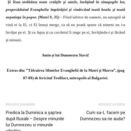
Şi Iisus străbătea toate cetăţile şi satele, învăţând în sinagogile lor,
propovăduind Evanghelia împărăţiei şi vindecând toată boala şi toată
neputinţa în popor. (Matei 9, 35)
–
Fiind iubitor de oameni, nu așteaptă să
vină ei la El, ci El însuși merge, ca să nu poată spune că nimeni nu i-a
învățat pe ei. Și cu fapta și cu cuvântul îi trage pe ei, învățându-i și făcând
și minuni.
Amin și lui Dumnezeu Slavă!
Extras
din: ”Tâlcuirea Sfintelor Evanghelii de la Matei și Marcu”, (pag
87-89) de fericitul Teofilact, mitropolit al Bulgariei.
Articolul precedent
Articolul următor
Predica la Duminica a şaptea
Cum sa-L facem pe
după Rusalii – Despre minunile
Dumnezeu sa ne auda?
lui Dumnezeu si minunile