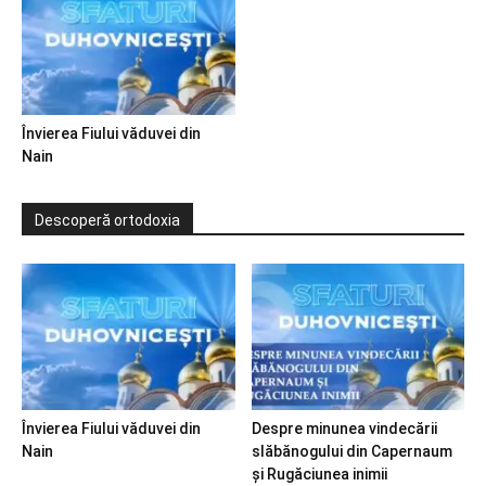
Învierea Fiului văduvei din
Nain
Descoperă ortodoxia
Învierea Fiului văduvei din
Despre minunea vindecării
Nain
slăbănogului din Capernaum
și Rugăciunea inimii