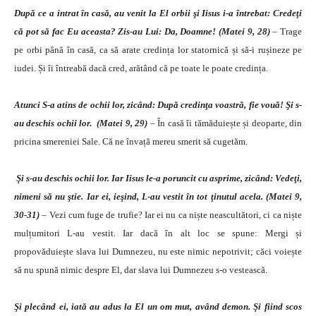
După ce a intrat în casă, au venit la El orbii şi Iisus i-a întrebat: Credeţi
că pot să fac Eu aceasta? Zis-au Lui: Da, Doamne! (Matei 9, 28)
– Trage
pe orbi până în casă, ca să arate credința lor statornică și să-i rușineze pe
iudei. Și îi întreabă dacă cred, arătând că pe toate le poate credința.
Atunci S-a atins de ochii lor, zicând: După credinţa voastră, fie vouă! Şi s-
au deschis ochii lor. (Matei 9, 29)
–
În casă îi tămăduiește și deoparte, din
pricina smereniei Sale. Că ne învață mereu smerit să cugetăm.
Şi s-au deschis ochii lor. Iar Iisus le-a poruncit cu asprime, zicând: Vedeţi,
nimeni să nu ştie. Iar ei, ieşind, L-au vestit în tot ţinutul acela. (Matei 9,
30-31)
– Vezi cum fuge de trufie? Iar ei nu ca niște neascultători, ci ca niște
mulțumitori L-au vestit. Iar dacă în alt loc se spune: Mergi și
propovăduiește slava lui Dumnezeu, nu este nimic nepotrivit; căci voiește
să nu spună nimic despre El, dar slava lui Dumnezeu s-o vestească.
Şi plecând ei, iată au adus la El un om mut, având demon. Şi fiind scos