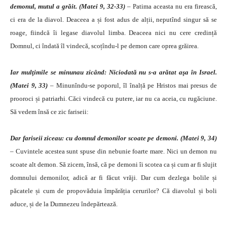
demonul, mutul a grăit. (Matei 9, 32-33)
– Patima aceasta nu era firească,
ci era de la diavol. Deaceea a și fost adus de alții, neputînd singur să se
roage, fiindcă îi legase diavolul limba. Deaceea nici nu cere credință
Domnul, ci îndată îl vindecă, scoțîndu-l pe demon care oprea grăirea.
Iar mulţimile se minunau zicând: Niciodată nu s-a arătat aşa în Israel.
(Matei 9, 33)
–
Minunîndu-se poporul, îl înalță pe Hristos mai presus de
prooroci și patriarhi. Căci vindecă cu putere, iar nu ca aceia, cu rugăciune.
Să vedem însă ce zic fariseii:
Dar fariseii ziceau: cu domnul demonilor scoate pe demoni. (Matei 9, 34)
–
Cuvintele acestea sunt spuse din nebunie foarte mare. Nici un demon nu
scoate alt demon. Să zicem, însă, că pe demoni îi scotea ca și cum ar fi slujit
domnului demonilor, adică ar fi făcut vrăji. Dar cum dezlega bolile și
păcatele și cum de propovăduia împărăția cerurilor? Că diavolul și boli
aduce, și de la Dumnezeu îndepărtează.