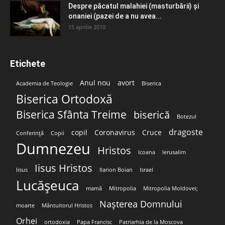
Despre păcatul malahiei (masturbării) şi
onaniei (pazei de a nu avea...
15 aprilie 2010
Etichete
Anul nou
avort
Academia de Teologie
Biserica
Biserica Ortodoxă
Biserica Sfânta Treime
biserică
Botezul
dragoste
copil
Coronavirus
Cruce
Conferință
Copii
Dumnezeu
Hristos
Icoana
Ierusalim
Iisus Hristos
Iisus
Ilarion Boian
Israel
Lucășeuca
mamă
Mitropolia
Mitropolia Moldovei;
Nașterea Domnului
moarte
Mântuitorul Hristos
Orhei
ortodoxia
Papa Francisc
Patriarhia de la Moscova