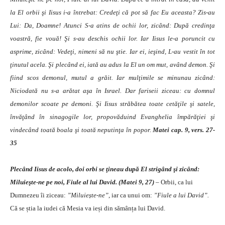
la El orbii şi Iisus i-a întrebat: Credeţi că pot să fac Eu aceasta? Zis-au
Lui: Da, Doamne! Atunci S-a atins de ochii lor, zicând: După credinţa
voastră, fie vouă! Şi s-au deschis ochii lor. Iar Iisus le-a poruncit cu
asprime, zicând: Vedeţi, nimeni să nu ştie. Iar ei, ieşind, L-au vestit în tot
ţinutul acela. Şi plecând ei, iată au adus la El un om mut, având demon. Şi
fiind scos demonul, mutul a grăit. Iar mulţimile se minunau zicând:
Niciodată nu s-a arătat aşa în Israel. Dar fariseii ziceau: cu domnul
demonilor scoate pe demoni.
Şi Iisus străbătea toate cetăţile şi satele,
învăţând în sinagogile lor, propovăduind Evanghelia împărăţiei şi
vindecând toată boala şi toată neputinţa în popor.
Matei cap. 9, vers. 27-
35
Plecând Iisus de acolo, doi orbi se ţineau după El strigând şi zicând:
Miluieşte-ne pe noi, Fiule al lui David. (Matei 9, 27)
–
Orbii, ca lui
Dumnezeu îi ziceau:
”Miluiește-ne”
, iar ca unui om:
”Fiule a lui David”.
Că se știa la iudei că Mesia va ieși din sămânța lui David.