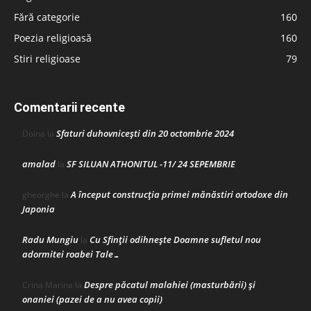
Fără categorie
160
Poezia religioasă
160
Stiri religioase
79
Comentarii recente
Sfaturi duhovnicești din 20 octombrie 2024
Doina
la
amalad
SF SILUAN ATHONITUL -11/ 24 SEPEMBRIE
la
A început construcţia primei mănăstiri ortodoxe din
gheorghe
la
Japonia
Radu Mungiu
Cu Sfinții odihnește Doamne sufletul nou
la
adormitei roabei Tale…
Despre păcatul malahiei (masturbării) şi
Crina Marina
la
onaniei (pazei de a nu avea copii)