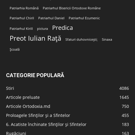
Patriarhia Română
Patriarhul Bisericii Ortodoxe Române
Patriarhul Chiril
Patriarhul Daniel
Patriarhul Ecumenic
Predica
Patriarhul Kirill
pictura
Preot Iulian Rață
Sfaturi duhovnicești;
Sinaxa
Școală
CATEGORIE POPULARĂ
Stiri
4086
Articole preluate
1645
Articole Ortodoxia.md
750
Proloagele Sfinților și a Sfintelor
455
6. Acatiste închinate Sfinților și Sfintelor
183
Rugăciuni
163