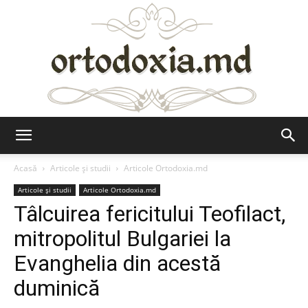
Ortodoxia.md
Acasă
Articole şi studii
Articole Ortodoxia.md
Articole şi studii
Articole Ortodoxia.md
Tâlcuirea fericitului Teofilact,
mitropolitul Bulgariei la
Evanghelia din acestă
duminică