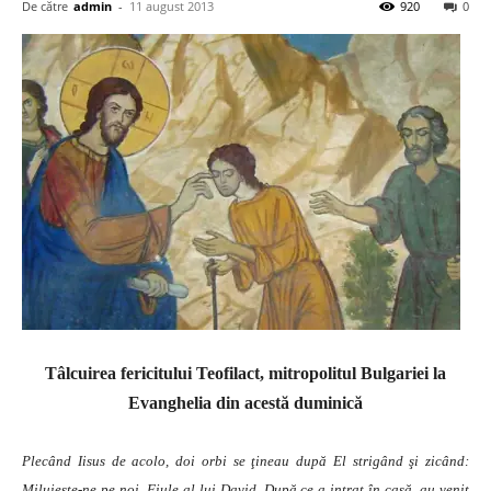
De către
admin
-
11 august 2013
920
0
Tâlcuirea fericitului Teofilact, mitropolitul Bulgariei la
Evanghelia din acestă duminică
Plecând Iisus de acolo, doi orbi se ţineau după El strigând şi zicând:
Miluieşte-ne pe noi, Fiule al lui David. După ce a intrat în casă, au venit