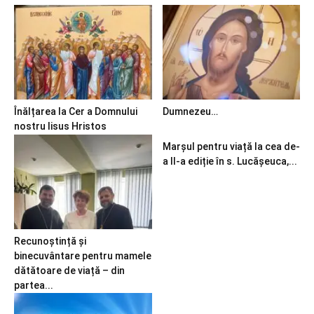
Înălțarea la Cer a Domnului
Dumnezeu…
nostru Iisus Hristos
Marșul pentru viață la cea de-
a II-a ediție în s. Lucășeuca,...
Recunoștință și
binecuvântare pentru mamele
dătătoare de viață – din
partea...