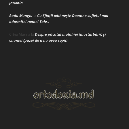
Japonia
Radu Mungiu
Cu Sfinții odihnește Doamne sufletul nou
la
adormitei roabei Tale…
Despre păcatul malahiei (masturbării) şi
Crina Marina
la
onaniei (pazei de a nu avea copii)