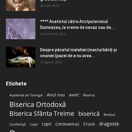
28 iulie 2010
**** Acatistul către Atotputernicul
Dumnezeu, la vreme de necaz sau de...
5 octombrie 2010
Despre păcatul malahiei (masturbării) şi
onaniei (pazei de a nu avea...
15 aprilie 2010
Etichete
Anul nou
avort
Academia de Teologie
Biserica
Biserica Ortodoxă
Biserica Sfânta Treime
biserică
Botezul
dragoste
copil
Coronavirus
Cruce
Conferință
Copii