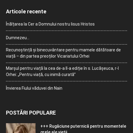
Articole recente
Înălțarea la Cer a Domnului nostru Iisus Hristos
Dumnezeu…
Recunoștință și binecuvântare pentru mamele dătătoare de
viață – din partea preoților Vicariatului Orhei
Marșul pentru viață la cea de-a II-a ediție în s. Lucășeuca, r-l
Orhei: „Pentru viață, cu inimă curată”
Învierea Fiului văduvei din Nain
POSTĂRI POPULARE
+++ Rugăciune puternică pentru momentele
grele ale vieţii