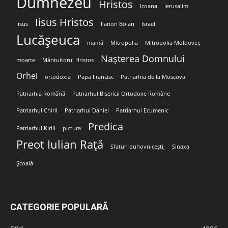
Dumnezeu
Hristos
Icoana
Ierusalim
Iisus Hristos
Iisus
Ilarion Boian
Israel
Lucășeuca
mamă
Mitropolia
Mitropolia Moldovei;
Nașterea Domnului
moarte
Mântuitorul Hristos
Orhei
ortodoxia
Papa Francisc
Patriarhia de la Moscova
Patriarhia Română
Patriarhul Bisericii Ortodoxe Române
Patriarhul Chiril
Patriarhul Daniel
Patriarhul Ecumenic
Predica
Patriarhul Kirill
pictura
Preot Iulian Rață
Sfaturi duhovnicești;
Sinaxa
Școală
CATEGORIE POPULARĂ