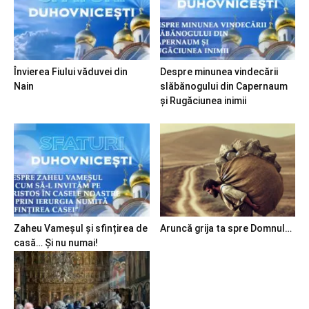
Învierea Fiului văduvei din
Despre minunea vindecării
Nain
slăbănogului din Capernaum
și Rugăciunea inimii
Zaheu Vameșul și sfințirea de
Aruncă grija ta spre Domnul…
casă… Și nu numai!