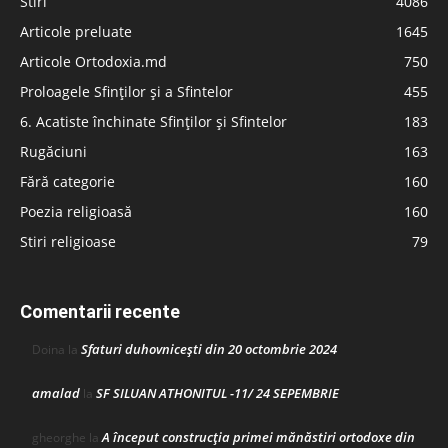
Stiri
4086
Articole preluate
1645
Articole Ortodoxia.md
750
Proloagele Sfinților și a Sfintelor
455
6. Acatiste închinate Sfinților și Sfintelor
183
Rugăciuni
163
Fără categorie
160
Poezia religioasă
160
Stiri religioase
79
Comentarii recente
Sfaturi duhovnicești din 20 octombrie 2024
Doina
la
amalad
SF SILUAN ATHONITUL -11/ 24 SEPEMBRIE
la
A început construcţia primei mănăstiri ortodoxe din
gheorghe
la