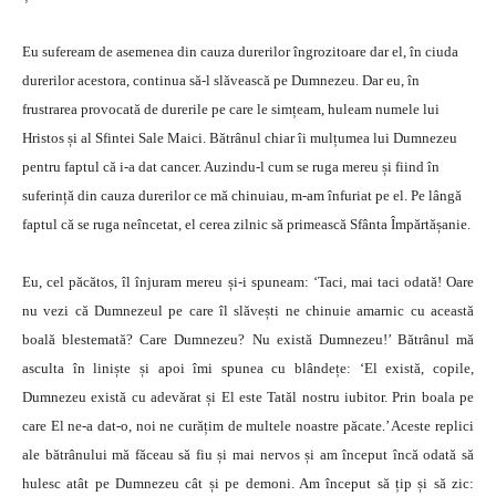
Eu sufeream de asemenea din cauza durerilor îngrozitoare dar el, în ciuda
durerilor acestora, continua să-l slăvească pe Dumnezeu. Dar eu, în
frustrarea provocată de durerile pe care le simțeam, huleam numele lui
Hristos și al Sfintei Sale Maici. Bătrânul chiar îi mulțumea lui Dumnezeu
pentru faptul că i-a dat cancer. Auzindu-l cum se ruga mereu și fiind în
suferință din cauza durerilor ce mă chinuiau, m-am înfuriat pe el. Pe lângă
faptul că se ruga neîncetat, el cerea zilnic să primească Sfânta Împărtășanie.
Eu, cel păcătos, îl înjuram mereu și-i spuneam: ‘Taci, mai taci odată! Oare
nu vezi că Dumnezeul pe care îl slăvești ne chinuie amarnic cu această
boală blestemată? Care Dumnezeu? Nu există Dumnezeu!’ Bătrânul mă
asculta în liniște și apoi îmi spunea cu blândețe: ‘El există, copile,
Dumnezeu există cu adevărat și El este Tatăl nostru iubitor. Prin boala pe
care El ne-a dat-o, noi ne curățim de multele noastre păcate.’ Aceste replici
ale bătrânului mă făceau să fiu și mai nervos și am început încă odată să
hulesc atât pe Dumnezeu cât și pe demoni. Am început să țip și să zic: