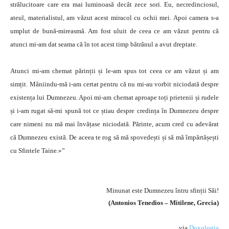
strălucitoare care era mai luminoasă decât zece sori. Eu, necredinciosul,
ateul, materialistul, am văzut acest miracol cu ochii mei. Apoi camera s-a
umplut de bună-mireasmă. Am fost uluit de ceea ce am văzut pentru că
atunci mi-am dat seama că în tot acest timp bătrânul a avut dreptate.
Atunci mi-am chemat părinții și le-am spus tot ceea ce am văzut și am
simțit. Mâniindu-mă i-am certat pentru că nu mi-au vorbit niciodată despre
existența lui Dumnezeu. Apoi mi-am chemat aproape toți prietenii și rudele
și i-am rugat să-mi spună tot ce știau despre credința în Dumnezeu despre
care nimeni nu mă mai învățase niciodată. Părinte, acum cred cu adevărat
că Dumnezeu există. De aceea te rog să mă spovedești și să mă împărtășești
cu Sfintele Taine.»”
Minunat este Dumnezeu întru sfinții Săi!
(Antonios Tenedios – Mitilene, Grecia)
via
Doxologia