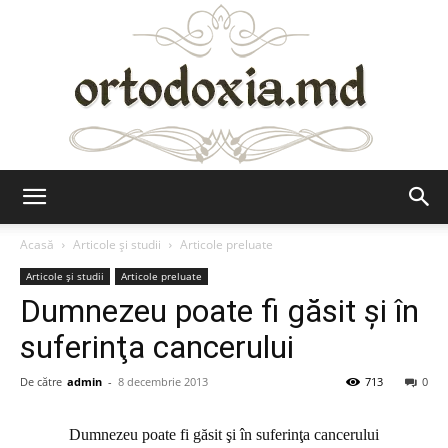
Ortodoxia.md
Acasă
Articole şi studii
Articole preluate
Articole şi studii
Articole preluate
Dumnezeu poate fi găsit şi în
suferinţa cancerului
De către
admin
-
8 decembrie 2013
713
0
Dumnezeu poate fi găsit şi în suferinţa cancerului