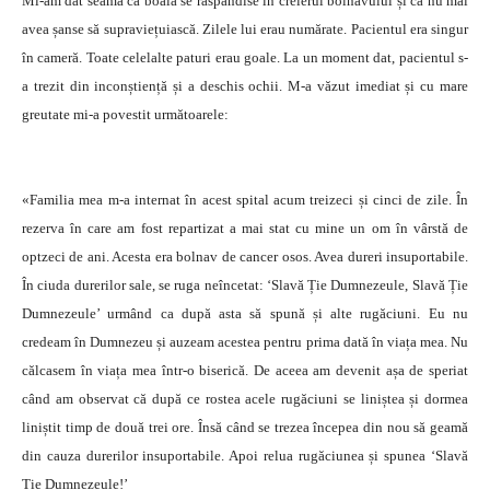
Mi-am dat seama că boala se răspândise în creierul bolnavului și că nu mai
avea șanse să supraviețuiască. Zilele lui erau numărate. Pacientul era singur
în cameră. Toate celelalte paturi erau goale. La un moment dat, pacientul s-
a trezit din inconștiență și a deschis ochii. M-a văzut imediat și cu mare
greutate mi-a povestit următoarele:
«Familia mea m-a internat în acest spital acum treizeci și cinci de zile. În
rezerva în care am fost repartizat a mai stat cu mine un om în vârstă de
optzeci de ani. Acesta era bolnav de cancer osos. Avea dureri insuportabile.
În ciuda durerilor sale, se ruga neîncetat: ‘Slavă Ție Dumnezeule, Slavă Ție
Dumnezeule’ urmând ca după asta să spună și alte rugăciuni. Eu nu
credeam în Dumnezeu și auzeam acestea pentru prima dată în viața mea. Nu
călcasem în viața mea într-o biserică. De aceea am devenit așa de speriat
când am observat că după ce rostea acele rugăciuni se liniștea și dormea
liniștit timp de două trei ore. Însă când se trezea începea din nou să geamă
din cauza durerilor insuportabile. Apoi relua rugăciunea și spunea ‘Slavă
Ție Dumnezeule!’