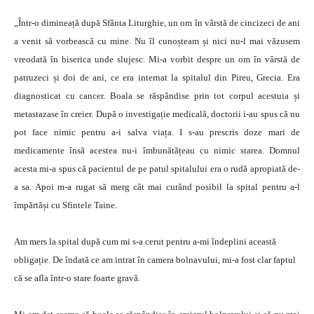
„Într-o dimineață după Sfânta Liturghie, un om în vârstă de cincizeci de ani
a venit să vorbească cu mine. Nu îl cunoșteam și nici nu-l mai văzusem
vreodată în biserica unde slujesc. Mi-a vorbit despre un om în vârstă de
patruzeci și doi de ani, ce era internat la spitalul din Pireu, Grecia. Era
diagnosticat cu cancer. Boala se răspândise prin tot corpul acestuia și
metastazase în creier. După o investigație medicală, doctorii i-au spus că nu
pot face nimic pentru a-i salva viața. I s-au prescris doze mari de
medicamente însă acestea nu-i îmbunătățeau cu nimic starea. Domnul
acesta mi-a spus că pacientul de pe patul spitalului era o rudă apropiată de-
a sa. Apoi m-a rugat să merg cât mai curând posibil la spital pentru a-l
împărtăși cu Sfintele Taine.
Am mers la spital după cum mi s-a cerut pentru a-mi îndeplini această
obligație. De îndată ce am intrat în camera bolnavului, mi-a fost clar faptul
că se afla într-o stare foarte gravă.