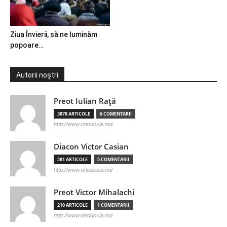
Ziua Învierii, să ne luminăm
popoare…
Autorii noștri
Preot Iulian Raţă
3878 ARTICOLE
6 COMENTARII
http://www.ortodoxia.md
Diacon Victor Casian
581 ARTICOLE
5 COMENTARII
http://www.ortodoxia.md
Preot Victor Mihalachi
210 ARTICOLE
1 COMENTARII
http://www.ortodoxia.md