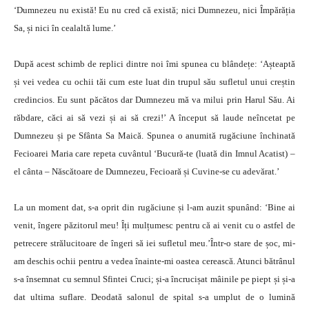
‘Dumnezeu nu există! Eu nu cred că există; nici Dumnezeu, nici Împărăția
Sa, și nici în cealaltă lume.’
După acest schimb de replici dintre noi îmi spunea cu blândețe: ‘Așteaptă
și vei vedea cu ochii tăi cum este luat din trupul său sufletul unui creștin
credincios. Eu sunt păcătos dar Dumnezeu mă va milui prin Harul Său. Ai
răbdare, căci ai să vezi și ai să crezi!’ A început să laude neîncetat pe
Dumnezeu și pe Sfânta Sa Maică. Spunea o anumită rugăciune închinată
Fecioarei Maria care repeta cuvântul ‘Bucură-te (luată din Imnul Acatist) –
el cânta – Născătoare de Dumnezeu, Fecioară și Cuvine-se cu adevărat.’
La un moment dat, s-a oprit din rugăciune și l-am auzit spunând: ‘Bine ai
venit, îngere păzitorul meu! Îți mulțumesc pentru că ai venit cu o astfel de
petrecere strălucitoare de îngeri să iei sufletul meu.’Într-o stare de șoc, mi-
am deschis ochii pentru a vedea înainte-mi oastea cerească. Atunci bătrânul
s-a însemnat cu semnul Sfintei Cruci; și-a încrucișat mâinile pe piept și și-a
dat ultima suflare. Deodată salonul de spital s-a umplut de o lumină