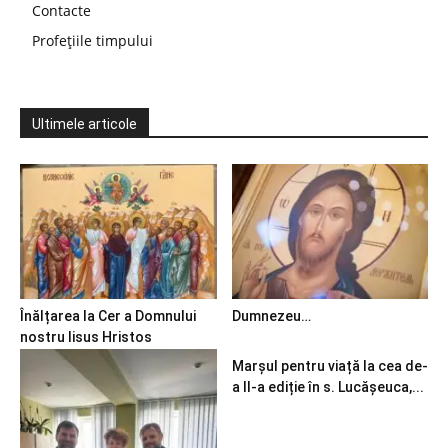
Contacte
Profețiile timpului
Ultimele articole
Înălțarea la Cer a Domnului
Dumnezeu…
nostru Iisus Hristos
Marșul pentru viață la cea de-
a II-a ediție în s. Lucășeuca,...