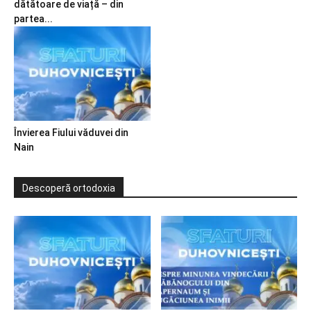
dătătoare de viață – din
partea...
Învierea Fiului văduvei din
Nain
Descoperă ortodoxia