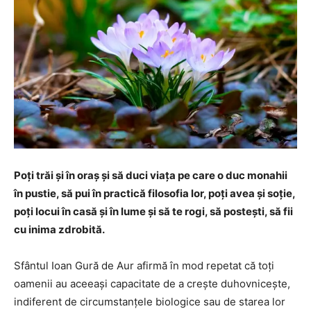
Poţi trăi şi în oraş şi să duci viaţa pe care o duc monahii
în pustie, să pui în practică filosofia lor, poţi avea şi soţie,
poţi locui în casă şi în lume şi să te rogi, să posteşti, să fii
cu inima zdrobită.
Sfântul Ioan Gură de Aur afirmă în mod repetat că toţi
oamenii au aceeaşi capacitate de a creşte duhovniceşte,
indiferent de circumstanţele biologice sau de starea lor