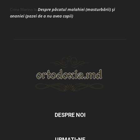
Despre păcatul malahiei (masturbării) şi
Crina Marina
la
onaniei (pazei de a nu avea copii)
DESPRE NOI
URMAȚI-NE