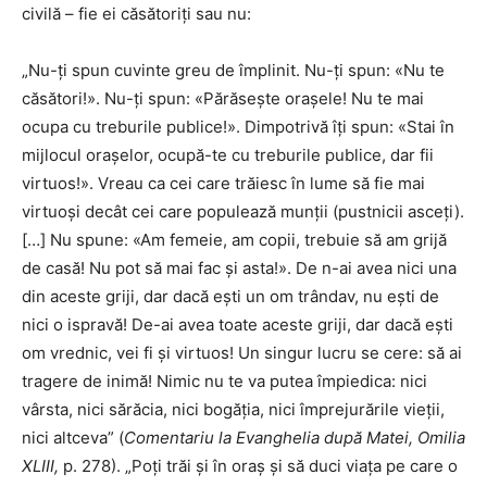
civilă – fie ei căsătoriţi sau nu:
„Nu-ţi spun cuvinte greu de împlinit. Nu-ţi spun: «Nu te
căsători!». Nu-ţi spun: «Părăseşte oraşele! Nu te mai
ocupa cu treburile publice!». Dimpotrivă îţi spun: «Stai în
mijlocul oraşelor, ocupă-te cu treburile publice, dar fii
virtuos!». Vreau ca cei care trăiesc în lume să fie mai
virtuoşi decât cei care populează munţii (pustnicii asceţi).
[…] Nu spune: «Am femeie, am copii, trebuie să am grijă
de casă! Nu pot să mai fac şi asta!». De n-ai avea nici una
din aceste griji, dar dacă eşti un om trândav, nu eşti de
nici o ispravă! De-ai avea toate aceste griji, dar dacă eşti
om vrednic, vei fi şi virtuos! Un singur lucru se cere: să ai
tragere de inimă! Nimic nu te va putea împiedica: nici
vârsta, nici sărăcia, nici bogăţia, nici împrejurările vieţii,
nici altceva” (
Comentariu la Evanghelia după Matei, Omilia
XLIII,
p. 278). „Poţi trăi şi în oraş şi să duci viaţa pe care o