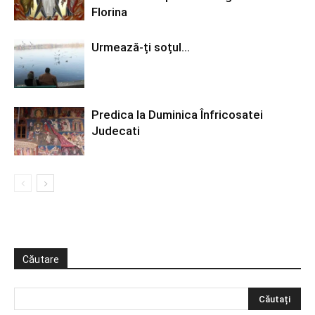
Florina
Urmează-ți soțul…
Predica la Duminica Înfricosatei
Judecati
Căutare