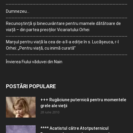
Dumnezeu…
Recunoștință și binecuvântare pentru mamele dătătoare de
viață – din partea preoților Vicariatului Orhei
Marșul pentru viață la cea de-a II-a ediție în s. Lucășeuca, r-l
Orhei: „Pentru viață, cu inimă curată”
Învierea Fiului văduvei din Nain
POSTĂRI POPULARE
+++ Rugăciune puternică pentru momentele
grele ale vieţii
28 iulie 2010
**** Acatistul către Atotputernicul