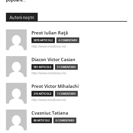
popoare…
Autorii noștri
Preot Iulian Raţă
3878 ARTICOLE
6 COMENTARII
http://www.ortodoxia.md
Diacon Victor Casian
581 ARTICOLE
5 COMENTARII
http://www.ortodoxia.md
Preot Victor Mihalachi
210 ARTICOLE
1 COMENTARII
http://www.ortodoxia.md
Cvasniuc Tatiana
88 ARTICOLE
0 COMENTARII