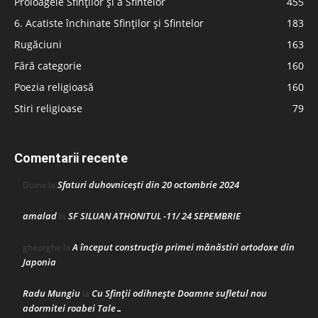
Proloagele Sfinților și a Sfintelor
455
6. Acatiste închinate Sfinților și Sfintelor
183
Rugăciuni
163
Fără categorie
160
Poezia religioasă
160
Stiri religioase
79
Comentarii recente
Sfaturi duhovnicești din 20 octombrie 2024
Doina
la
amalad
SF SILUAN ATHONITUL -11/ 24 SEPEMBRIE
la
A început construcţia primei mănăstiri ortodoxe din
gheorghe
la
Japonia
Radu Mungiu
Cu Sfinții odihnește Doamne sufletul nou
la
adormitei roabei Tale…