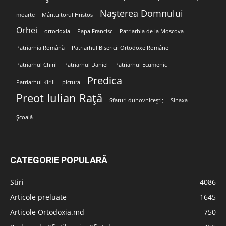
Nașterea Domnului
moarte
Mântuitorul Hristos
Orhei
ortodoxia
Papa Francisc
Patriarhia de la Moscova
Patriarhia Română
Patriarhul Bisericii Ortodoxe Române
Patriarhul Chiril
Patriarhul Daniel
Patriarhul Ecumenic
Predica
Patriarhul Kirill
pictura
Preot Iulian Rață
Sfaturi duhovnicești;
Sinaxa
Școală
CATEGORIE POPULARĂ
Stiri
4086
Articole preluate
1645
Articole Ortodoxia.md
750