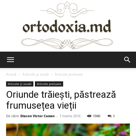
Ortodoxia.md
Acasă
Articole şi studii
Articole preluate
Articole şi studii
Articole preluate
Oriunde trăiești, păstrează
frumusețea vieții
De către
Diacon Victor Casian
-
7 martie 2016
1040
0