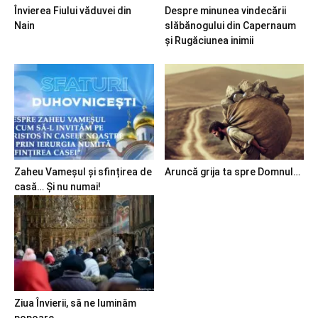
Învierea Fiului văduvei din
Despre minunea vindecării
Nain
slăbănogului din Capernaum
și Rugăciunea inimii
Zaheu Vameșul și sfințirea de
Aruncă grija ta spre Domnul…
casă… Și nu numai!
Ziua Învierii, să ne luminăm