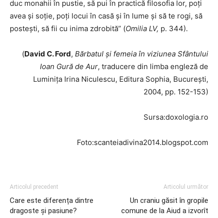
duc monahii în pustie, să pui în practică filosofia lor, poţi
avea şi soţie, poţi locui în casă şi în lume şi să te rogi, să
posteşti, să fii cu inima zdrobită” (
Omilia LV,
p. 344).
(
David C. Ford
,
Bărbatul şi femeia în viziunea Sfântului
Ioan Gură de Aur
, traducere din limba engleză de
Luminiţa Irina Niculescu, Editura Sophia, Bucureşti,
2004, pp. 152-153)
Sursa:doxologia.ro
Foto:scanteiadivina2014.blogspot.com
Articolul precedent
Articolul următor
Care este diferența dintre
Un craniu găsit în gropile
dragoste și pasiune?
comune de la Aiud a izvorît