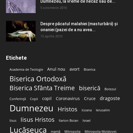
Dumnezeu, la vreme de necaz sau de...
5 octombrie 2010
Despre păcatul malahiei (masturbării) şi
onaniei (pazei de a nu avea...
15 aprilie 2010
Etichete
Anul nou
avort
Academia de Teologie
Biserica
Biserica Ortodoxă
Biserica Sfânta Treime
biserică
Botezul
dragoste
copil
Coronavirus
Cruce
Conferință
Copii
Dumnezeu
Hristos
Icoana
Ierusalim
Iisus Hristos
Iisus
Ilarion Boian
Israel
Lucășeuca
mamă
Mitropolia
Mitropolia Moldovei;