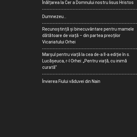
Înălțarea la Cer a Domnului nostru Iisus Hristos
Dumnezeu…
Recunoștință și binecuvântare pentru mamele
dătătoare de viață – din partea preoților
Vicariatului Orhei
Marșul pentru viață la cea de-a II-a ediție în s.
Lucășeuca, r-l Orhei: „Pentru viață, cu inimă
curată”
Învierea Fiului văduvei din Nain