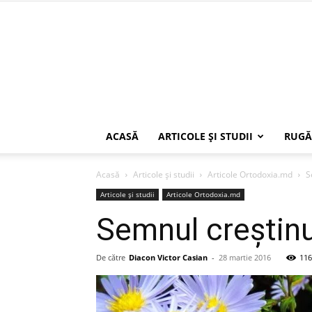
ACASĂ
ARTICOLE ŞI STUDII
RUGĂ
Acasă
Articole şi studii
Articole Ortodoxia.md
S
Articole şi studii
Articole Ortodoxia.md
Semnul creștinu
De către
Diacon Victor Casian
-
28 martie 2016
116