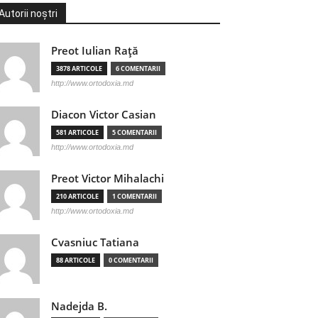
Autorii noștri
Preot Iulian Raţă
3878 ARTICOLE
6 COMENTARII
http://www.ortodoxia.md
Diacon Victor Casian
581 ARTICOLE
5 COMENTARII
http://www.ortodoxia.md
Preot Victor Mihalachi
210 ARTICOLE
1 COMENTARII
http://www.ortodoxia.md
Cvasniuc Tatiana
88 ARTICOLE
0 COMENTARII
Nadejda B.