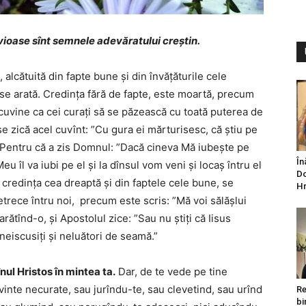
vioase sînt semnele adevăratului creștin.
 alcătuită din fapte bune și din învățăturile cele
 se arată. Credința fără de fapte, este moartă, precum
 cuvine ca cei curați să se păzească cu toată puterea de
se zică acel cuvînt: ”Cu gura ei mărturisesc, că știu pe
 Pentru că a zis Domnul: ”Dacă cineva Mă iubește pe
În
u îl va iubi pe el și la dînsul vom veni și locaș întru el
Do
credința cea dreaptă și din faptele cele bune, se
Hr
trece întru noi, precum este scris: ”Mă voi sălășlui
 arătînd-o, și Apostolul zice: ”Sau nu știți că Iisus
 neiscusiți și neluători de seamă.”
nul Hristos în mintea ta.
Dar, de te vede pe tine
inte necurate, sau jurîndu-te, sau clevetind, sau urînd
Re
bi