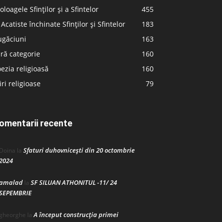
oloagele Sfinților și a Sfintelor
455
 Acatiste închinate Sfinților și Sfintelor
183
ugăciuni
163
ră categorie
160
ezia religioasă
160
iri religioase
79
omentarii recente
Sfaturi duhovnicești din 20 octombrie
Doina
la
2024
amalad
SF SILUAN ATHONITUL -11/ 24
la
SEPEMBRIE
A început construcţia primei
gheorghe
la