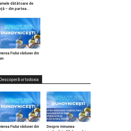
mele dătătoare de
ață – din partea...
vierea Fiului văduvei din
in
Descoperă ortodoxia
vierea Fiului văduvei din
Despre minunea