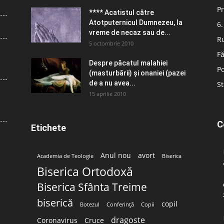
Pr
**** Acatistul către
Atotputernicul Dumnezeu, la
6.
vreme de necaz sau de...
R
5 octombrie 2010
Fă
Despre păcatul malahiei
Po
(masturbării) şi onaniei (pazei
de a nu avea...
St
15 aprilie 2010
C
Etichete
Anul nou
avort
Academia de Teologie
Biserica
Biserica Ortodoxă
Biserica Sfânta Treime
biserică
copil
Botezul
Conferință
Copii
dragoste
Coronavirus
Cruce