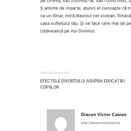
pe cineva, sau trufindu-te, sau rîzînd mult,
ți aminte de moarte, atunci el cunoaște că nu
ca un tîlhar, intră diavolul cel viclean, fiind
casa sufletului tău. Și se face cele mai de p
izbăvească pe noi Domnul.
Articolul precedent
EFECTELE DIVORȚULUI ASUPRA EDUCAȚIEI
COPIILOR
Diacon Victor Casian
http://www.ortodoxia.md