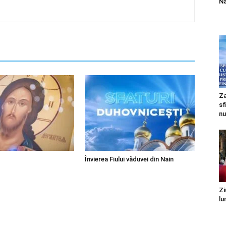
Na
Za
sf
nu
Învierea Fiului văduvei din Nain
Zi
lu