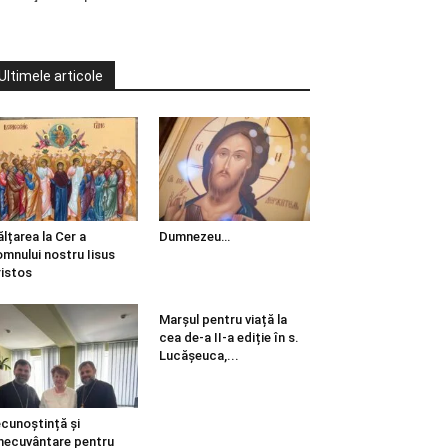
Ultimele articole
ălțarea la Cer a
Dumnezeu…
mnului nostru Iisus
istos
Marșul pentru viață la
cea de-a II-a ediție în s.
Lucășeuca,...
cunoștință și
necuvântare pentru