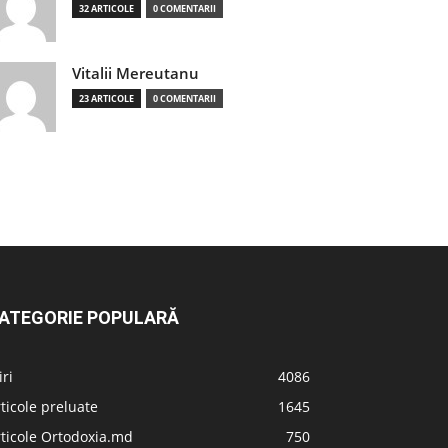
32 ARTICOLE
0 COMENTARII
Vitalii Mereutanu
23 ARTICOLE
0 COMENTARII
ATEGORIE POPULARĂ
iri
4086
ticole preluate
1645
ticole Ortodoxia.md
750