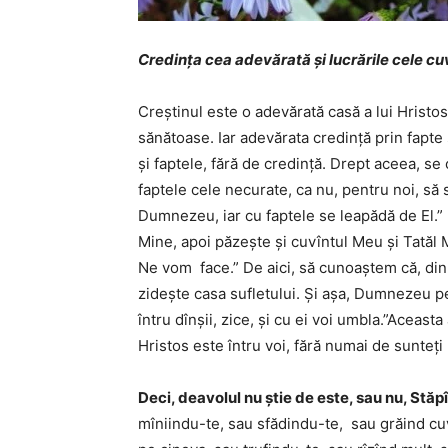
Credința cea adevărată și lucrările cele cu
Creștinul este o adevărată casă a lui Hristos,
sănătoase. Iar adevărata credință prin fapte
și faptele, fără de credință. Drept aceea, se
faptele cele necurate, ca nu, pentru noi, să 
Dumnezeu, iar cu faptele se leapădă de El.”
Mine, apoi păzește și cuvîntul Meu și Tatăl Me
Ne vom face.” De aici, să cunoaștem că, din 
zidește casa sufletului. Și așa, Dumnezeu pe
întru dînșii, zice, și cu ei voi umbla.”Aceasta
Hristos este întru voi, fără numai de sunteți
Deci, deavolul nu știe de este, sau nu, Stăpî
mîniindu-te, sau sfădindu-te, sau grăind cuv