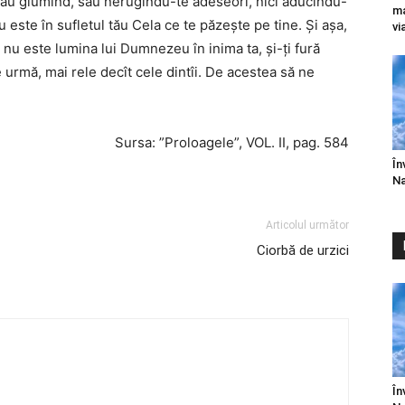
 sau glumind, sau nerugîndu-te adeseori, nici aducîndu-
ma
 este în sufletul tău Cela ce te păzește pe tine. Și așa,
vi
că nu este lumina lui Dumnezeu în inima ta, și-ți fură
e urmă, mai rele decît cele dintîi. De acestea să ne
Sursa: ”Proloagele”, VOL. II, pag. 584
În
Na
Articolul următor
Ciorbă de urzici
În