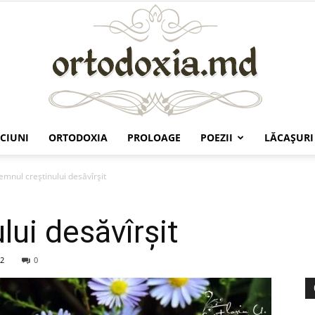
CIUNI
ORTODOXIA
PROLOAGE
POEZII
LĂCAŞURI
Ortodoxia.md
emnul creștinului desăvîrșit
lui desăvîrșit
2
0