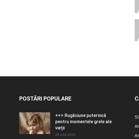
POSTĂRI POPULARE
C
+++ Rugăciune puternică
St
pentru momentele grele ale
Ar
vieţii
28 iulie 2010
Ar