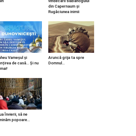
in
vindecării slăbănogului
din Capernaum și
Rugăciunea inimii
heu Vameșul și
Aruncă grija ta spre
ințirea de casă… Și nu
Domnul…
mai!
ua Învierii, să ne
minăm popoare…