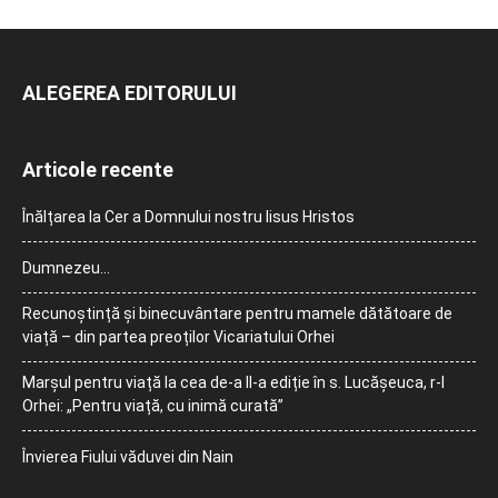
ALEGEREA EDITORULUI
Articole recente
Înălțarea la Cer a Domnului nostru Iisus Hristos
Dumnezeu…
Recunoștință și binecuvântare pentru mamele dătătoare de
viață – din partea preoților Vicariatului Orhei
Marșul pentru viață la cea de-a II-a ediție în s. Lucășeuca, r-l
Orhei: „Pentru viață, cu inimă curată”
Învierea Fiului văduvei din Nain