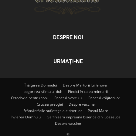
DESPRE NOI
URMAȚI-NE
Înălțarea Domnului
Despre Martorii lui Iehova
pogorirea-sfintului-duh
Piedici în calea mîntuirii
Ortodoxia pentru copii
Păcatul avortului
Păcatul vrăjitoriilor
Crucea preoției
Despre vaccine
Frământările sufletești ale tinerilor
Postul Mare
Învierea Domnului
Sa finisam impreuna biserica din lucaseuca
Despre vaccine
©