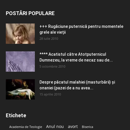
POSTĂRI POPULARE
+++ Rugăciune puternică pentru momentele
grele ale vieţii
28 iulie 2010
**** Acatistul către Atotputernicul
Dumnezeu, la vreme de necaz sau de...
5 octombrie 2010
Despre păcatul malahiei (masturbării) şi
onaniei (pazei de a nu avea...
15 aprilie 2010
Etichete
Anul nou
avort
Academia de Teologie
Biserica