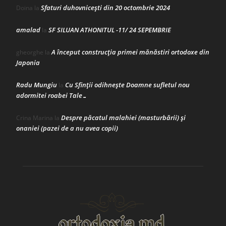
Sfaturi duhovnicești din 20 octombrie 2024
Doina
la
amalad
SF SILUAN ATHONITUL -11/ 24 SEPEMBRIE
la
A început construcţia primei mănăstiri ortodoxe din
gheorghe
la
Japonia
Radu Mungiu
Cu Sfinții odihnește Doamne sufletul nou
la
adormitei roabei Tale…
Despre păcatul malahiei (masturbării) şi
Crina Marina
la
onaniei (pazei de a nu avea copii)