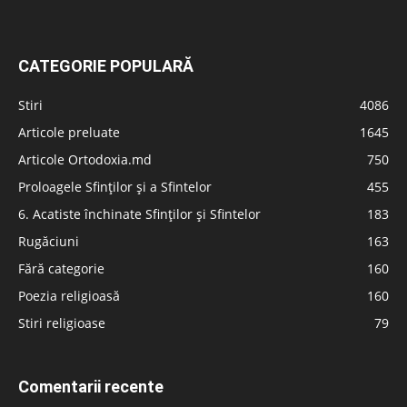
CATEGORIE POPULARĂ
Stiri
4086
Articole preluate
1645
Articole Ortodoxia.md
750
Proloagele Sfinților și a Sfintelor
455
6. Acatiste închinate Sfinților și Sfintelor
183
Rugăciuni
163
Fără categorie
160
Poezia religioasă
160
Stiri religioase
79
Comentarii recente