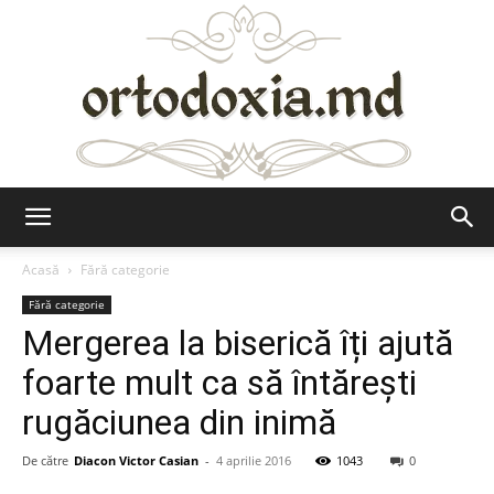
Ortodoxia.md
Acasă
Fără categorie
Fără categorie
Mergerea la biserică îți ajută
foarte mult ca să întărești
rugăciunea din inimă
De către
Diacon Victor Casian
-
4 aprilie 2016
1043
0