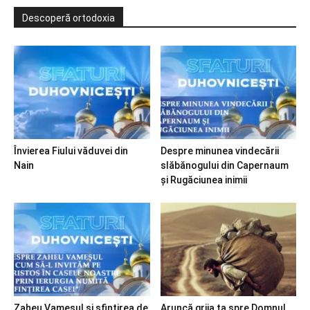
Descoperă ortodoxia
Învierea Fiului văduvei din
Despre minunea vindecării
Nain
slăbănogului din Capernaum
și Rugăciunea inimii
Zaheu Vameșul și sfințirea de
Aruncă grija ta spre Domnul…