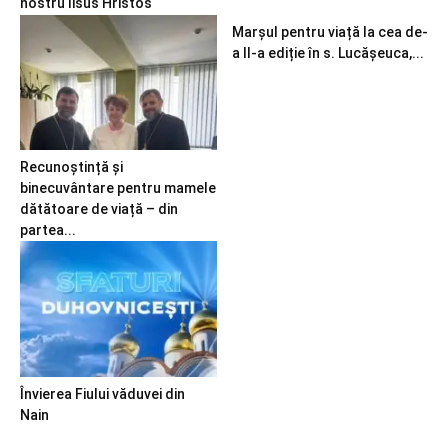
nostru Iisus Hristos
Marșul pentru viață la cea de-
a II-a ediție în s. Lucășeuca,...
Recunoștință și
binecuvântare pentru mamele
dătătoare de viață – din
partea...
Învierea Fiului văduvei din
Nain