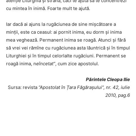
atenție Liturghia și
strana, căci te ajută să te concentrezi
cu
mintea în inimă. Foarte mult te ajută.
Iar dacă ai ajuns la rugăciunea de sine
mișcătoare a
minții, este ca ceasul: ai pornit inima, eu dorm și inima
mea vegheazã. Permanent inima se roagă. Atunci și fără
să vrei vei rămîne cu rugăciunea asta lăuntrică și în timpul
Liturghiei și în timpul celorlalte rugăciuni. Permanent se
roagă inima, n
eîncetat”
, cum zice apostolul.
Părintele Cleopa Ilie
Sursa: revista
”Apostolat în Țara Făgărașului”, nr. 42, iulie
2010, pag.6