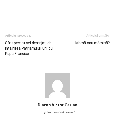
Articolul precedent
Articolul următor
Sfat pentru cei deranjați de
Mamă sau mămică?
întâlnirea Patriarhului Kiril cu
Papa Francisc
Diacon Victor Casian
http://www.ortodoxia.md