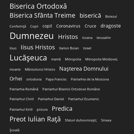
Biserica Ortodoxă
Biserica Sfânta Treime
biserică
Botezul
dragoste
copil
Coronavirus
Cruce
Conferință
Copii
Dumnezeu
Hristos
Icoana
Ierusalim
Iisus Hristos
Iisus
Ilarion Boian
Israel
Lucășeuca
mamă
Mitropolia
Mitropolia Moldovei;
Nașterea Domnului
moarte
Mântuitorul Hristos
Orhei
ortodoxia
Papa Francisc
Patriarhia de la Moscova
Patriarhia Română
Patriarhul Bisericii Ortodoxe Române
Patriarhul Chiril
Patriarhul Daniel
Patriarhul Ecumenic
Predica
Patriarhul Kirill
pictura
Preot Iulian Rață
Sfaturi duhovnicești;
Sinaxa
Școală