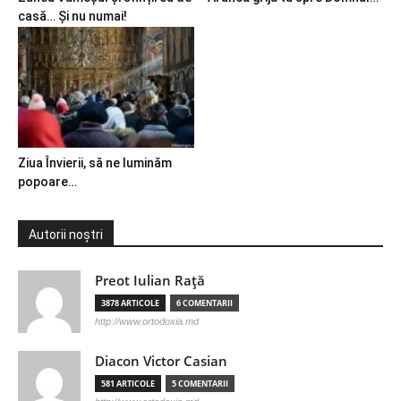
casă… Și nu numai!
Ziua Învierii, să ne luminăm
popoare…
Autorii noștri
Preot Iulian Raţă
3878 ARTICOLE
6 COMENTARII
http://www.ortodoxia.md
Diacon Victor Casian
581 ARTICOLE
5 COMENTARII