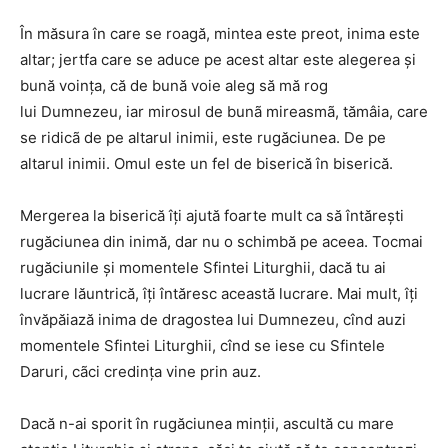
În măsura în care se roagă, mintea
este preot, inima este
altar; jertfa care se
aduce pe acest altar este alegerea și
bună voința, că de bună voie aleg să mă rog
lui Dumnezeu, iar mirosul de bunã mireasmã, tămâia, care
se ridicã de pe altarul inimii, este rugăciunea. De pe
altarul inimii. Omul este un fel de biserică în biserică.
Mergerea la biserică îți ajută foarte mult
ca să întărești
rugăciunea din inimă, dar
nu o schimbă pe aceea. Tocmai
rugăciunile și momentele Sfintei Liturghii, dacă tu ai
lucrare lăuntrică, îți întăresc această lucrare. Mai mult, îți
învăpăiază inima de dragostea lui Dumnezeu, cînd auzi
momentele Sfintei Liturghii, cînd se iese cu Sfintele
Daruri, cãci credința vine prin auz.
Dacă n-ai sporit în rugăciunea minții,
ascultă cu mare