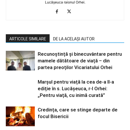
Lucășeuca raionul Orhei.
ARTICOLE SIMILARE
DE LA ACELAȘI AUTOR
Recunoștință și binecuvântare pentru
mamele dătătoare de viață – din
partea preoților Vicariatului Orhei
Marșul pentru viață la cea de-a II-a
ediție în s. Lucășeuca, r-l Orhei:
„Pentru viață, cu inimă curată”
Credința, care se stinge departe de
focul Bisericii