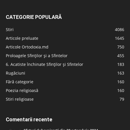
CATEGORIE POPULARĂ
Stiri
4086
Articole preluate
1645
Articole Ortodoxia.md
750
Proloagele Sfinților și a Sfintelor
455
6. Acatiste închinate Sfinților și Sfintelor
183
Rugăciuni
163
Fără categorie
160
Poezia religioasă
160
Stiri religioase
79
Comentarii recente