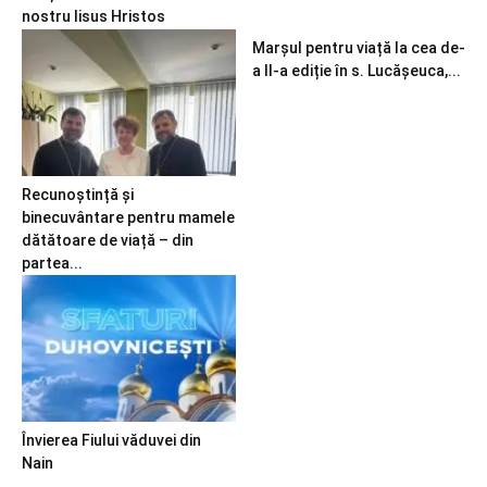
nostru Iisus Hristos
Marșul pentru viață la cea de-
a II-a ediție în s. Lucășeuca,...
Recunoștință și
binecuvântare pentru mamele
dătătoare de viață – din
partea...
Învierea Fiului văduvei din
Nain