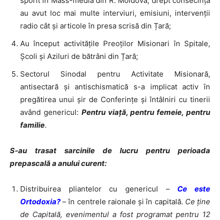
sporit în Mass-media din R. Moldova; drept consecință
au avut loc mai multe interviuri, emisiuni, intervenții
radio cât și articole în presa scrisă din Țară;
Au început activitățile Preoților Misionari în Spitale,
Școli și Aziluri de bătrâni din Țară;
Sectorul Sinodal pentru Activitate Misionară,
antisectară și antischismatică s-a implicat activ în
pregătirea unui șir de Conferințe și întâlniri cu tinerii
având genericul:
Pentru viață, pentru femeie, pentru
familie
.
S-au trasat sarcinile de lucru pentru perioada
prepascală a anului curent:
Distribuirea pliantelor cu genericul –
Ce este
Ortodoxia?
– în centrele raionale și în capitală.
Ce ține
de Capitală, evenimentul a fost programat pentru 12