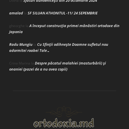
Sfaturi duhovnicești din 20 octombrie 2024
Doina
la
amalad
SF SILUAN ATHONITUL -11/ 24 SEPEMBRIE
la
A început construcţia primei mănăstiri ortodoxe din
gheorghe
la
Japonia
Radu Mungiu
Cu Sfinții odihnește Doamne sufletul nou
la
adormitei roabei Tale…
Despre păcatul malahiei (masturbării) şi
Crina Marina
la
onaniei (pazei de a nu avea copii)