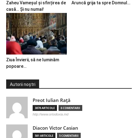
Zaheu Vameșul și sfințirea de
Aruncă grija ta spre Domnul…
casă… Și nu numai!
Ziua Învierii, să ne luminăm
popoare…
Autorii noștri
Preot Iulian Raţă
3878 ARTICOLE
6 COMENTARII
http://www.ortodoxia.md
Diacon Victor Casian
581 ARTICOLE
5 COMENTARII