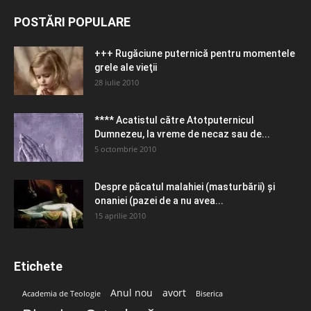
POSTĂRI POPULARE
+++ Rugăciune puternică pentru momentele
grele ale vieţii
28 iulie 2010
**** Acatistul către Atotputernicul
Dumnezeu, la vreme de necaz sau de...
5 octombrie 2010
Despre păcatul malahiei (masturbării) şi
onaniei (pazei de a nu avea...
15 aprilie 2010
Etichete
Anul nou
avort
Academia de Teologie
Biserica