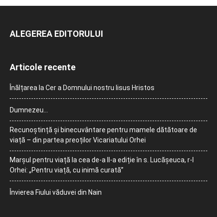
ALEGEREA EDITORULUI
Articole recente
Înălțarea la Cer a Domnului nostru Iisus Hristos
Dumnezeu…
Recunoștință și binecuvântare pentru mamele dătătoare de
viață – din partea preoților Vicariatului Orhei
Marșul pentru viață la cea de-a II-a ediție în s. Lucășeuca, r-l
Orhei: „Pentru viață, cu inimă curată”
Învierea Fiului văduvei din Nain