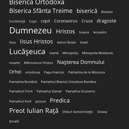
Biserica Ortodoxă
Biserica Sfânta Treime
biserică
Botezul
dragoste
copil
Coronavirus
Cruce
Conferință
Copii
Dumnezeu
Hristos
Icoana
Ierusalim
Iisus Hristos
Iisus
Ilarion Boian
Israel
Lucășeuca
mamă
Mitropolia
Mitropolia Moldovei;
Nașterea Domnului
moarte
Mântuitorul Hristos
Orhei
ortodoxia
Papa Francisc
Patriarhia de la Moscova
Patriarhia Română
Patriarhul Bisericii Ortodoxe Române
Patriarhul Chiril
Patriarhul Daniel
Patriarhul Ecumenic
Predica
Patriarhul Kirill
pictura
Preot Iulian Rață
Sfaturi duhovnicești;
Sinaxa
Școală