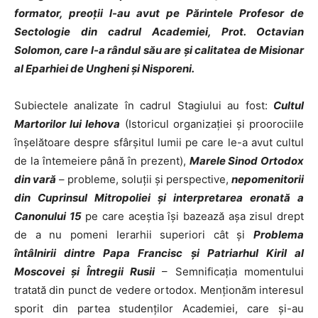
formator, preoții l-au avut pe Părintele Profesor de
Sectologie din cadrul Academiei, Prot. Octavian
Solomon, care l-a rândul său are și calitatea de Misionar
al Eparhiei de Ungheni și Nisporeni.
Subiectele analizate în cadrul Stagiului au fost:
Cultul
Martorilor lui Iehova
(Istoricul organizației și proorociile
înșelătoare despre sfârșitul lumii pe care le-a avut cultul
de la întemeiere până în prezent),
Marele Sinod Ortodox
din vară
– probleme, soluții și perspective,
nepomenitorii
din Cuprinsul Mitropoliei și interpretarea eronată a
Canonului 15
pe care aceștia își bazează așa zisul drept
de a nu pomeni Ierarhii superiori cât și
Problema
întâlnirii dintre Papa Francisc și Patriarhul Kiril al
Moscovei și Întregii Rusii
– Semnificația momentului
tratată din punct de vedere ortodox. Menționăm interesul
sporit din partea studenților Academiei, care și-au