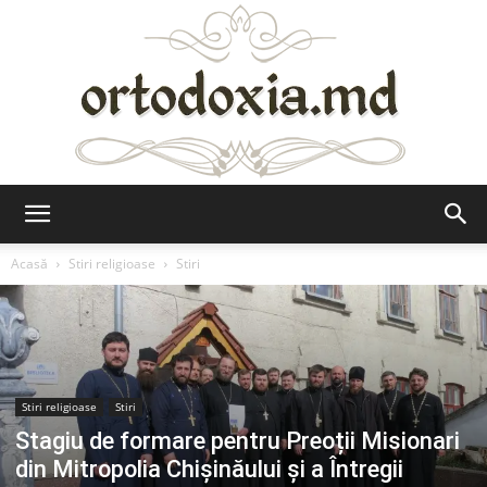
Ortodoxia.md
Acasă
Stiri religioase
Stiri
Stiri religioase
Stiri
Stagiu de formare pentru Preoții Misionari
din Mitropolia Chișinăului și a Întregii