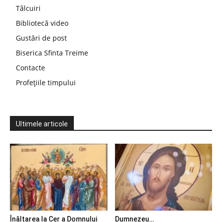
Tâlcuiri
Bibliotecă video
Gustări de post
Biserica Sfinta Treime
Contacte
Profețiile timpului
Ultimele articole
Înălțarea la Cer a Domnului
Dumnezeu…