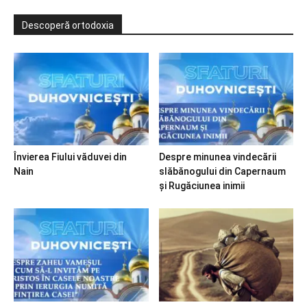
Descoperă ortodoxia
Învierea Fiului văduvei din
Despre minunea vindecării
Nain
slăbănogului din Capernaum
și Rugăciunea inimii