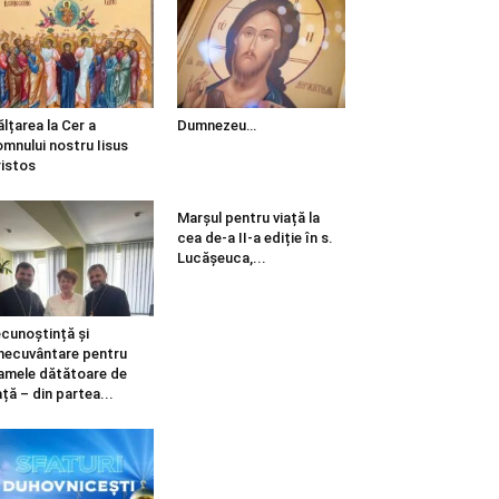
ălțarea la Cer a
Dumnezeu…
mnului nostru Iisus
istos
Marșul pentru viață la
cea de-a II-a ediție în s.
Lucășeuca,...
cunoștință și
necuvântare pentru
mele dătătoare de
ață – din partea...