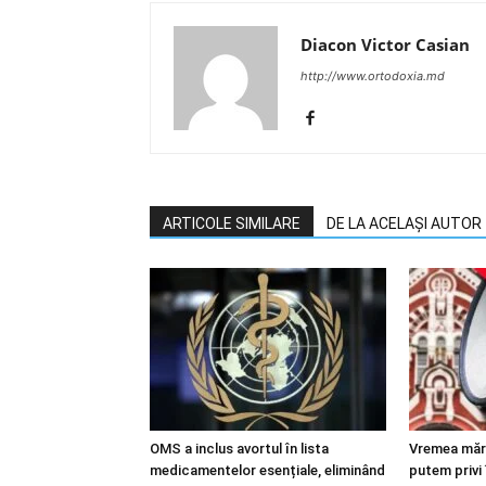
Diacon Victor Casian
http://www.ortodoxia.md
ARTICOLE SIMILARE
DE LA ACELAȘI AUTOR
OMS a inclus avortul în lista
Vremea mărt
medicamentelor esențiale, eliminând
putem privi 