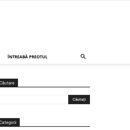
ÎNTREABĂ PREOTUL
Căutare
Categorii