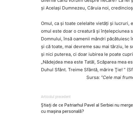
diferite când vorbim despre fiecare? La fel ş
şi Acelaşi Dumnezeu, Căruia noi, credincioş
Omul, ca şi toate celelalte vietăţi şi lucruri
omul este doar o creatură şi înţelepciunea s
Domnului, însă oamenii mândri păcătuiesc î
şi că toate, mai devreme sau mai târziu, le 
şi nici puterea, ci doar iubirea le poate cupr
„Nădejdea mea este Tatăl, Scăparea mea es
Duhul Sfânt. Treime Sfântă, mărire Ţie! ” (Sf
Sursa:
”Cele mai frumo
Articolul precedent
Știați de ce Patriarhul Pavel al Serbiei nu merg
cu mașina personală?