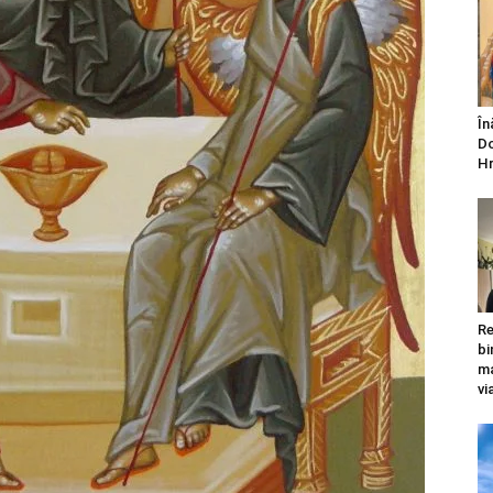
În
Do
Hr
Re
bi
ma
vi