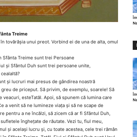
În
Na
fânta Treime
n tovărăşia unui preot. Vorbind ei de una de alta, omul
n Sfânta Treime sunt trei Persoane
ul şi Sfântul Duh sunt trei persoane unite,
 cealaltă?
unt şi lucruri mai presus de gândirea noastră
e greu de priceput. Să privim, de exemplu, soarele! Să
În
e veacuri, esteTatăl. Apoi, să spunem că lumina care
Na
 Ce a venit să ne lumineze viaţa şi să ne scape de
re pentru a ne încălzi, să zicem că ar fi Sfântul Duh,
ufletele îngheţate de răutate. Vezi tu, fiul meu,
ul şi acelaşi lucru şi, cu toate acestea, cele trei rămân