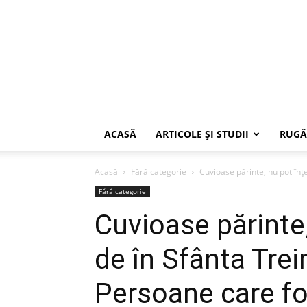
ACASĂ
ARTICOLE ŞI STUDII
RUGĂ
Acasă
Fără categorie
Cuvioase părinte, nu pot înţ
Fără categorie
Cuvioase părinte
de în Sfânta Trei
Persoane care f