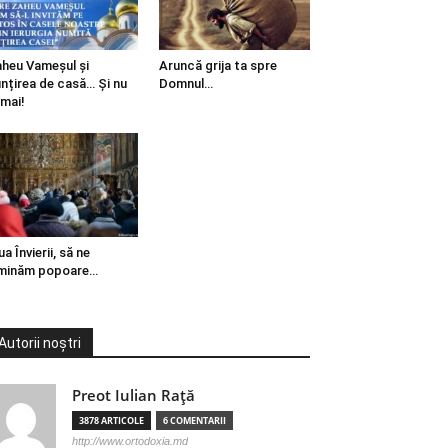
heu Vameșul și
Aruncă grija ta spre
ințirea de casă… Și nu
Domnul…
mai!
ua Învierii, să ne
minăm popoare…
Autorii noștri
Preot Iulian Raţă
3878 ARTICOLE
6 COMENTARII
http://www.ortodoxia.md