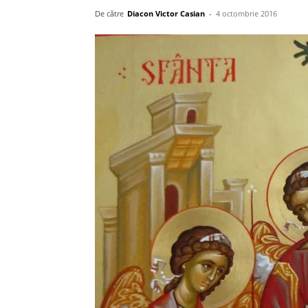
De către
Diacon Victor Casian
-
4 octombrie 2016