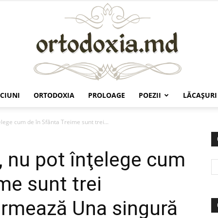
CIUNI
ORTODOXIA
PROLOAGE
POEZII
LĂCAŞURI
Ortodoxia.md
elege cum de în Sfânta Treime sunt trei...
, nu pot înţelege cum
me sunt trei
ormează Una singură