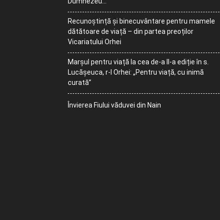
Dumnezeu…
Recunoștință și binecuvântare pentru mamele
dătătoare de viață – din partea preoților
Vicariatului Orhei
Marșul pentru viață la cea de-a II-a ediție în s.
Lucășeuca, r-l Orhei: „Pentru viață, cu inimă
curată”
Învierea Fiului văduvei din Nain