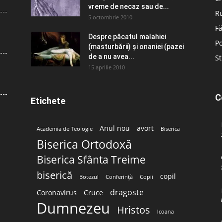
vreme de necaz sau de...
R
5 octombrie 2010
Fă
Despre păcatul malahiei
Po
(masturbării) şi onaniei (pazei
de a nu avea...
St
15 aprilie 2010
C
Etichete
Anul nou
avort
Academia de Teologie
Biserica
Biserica Ortodoxă
Biserica Sfânta Treime
biserică
copil
Botezul
Conferință
Copii
dragoste
Coronavirus
Cruce
Dumnezeu
Hristos
Icoana