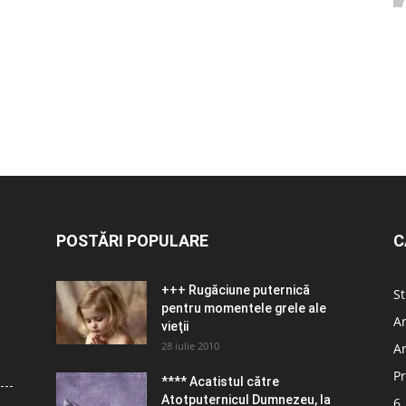
POSTĂRI POPULARE
C
+++ Rugăciune puternică
St
pentru momentele grele ale
Ar
vieţii
28 iulie 2010
Ar
Pr
**** Acatistul către
Atotputernicul Dumnezeu, la
6.