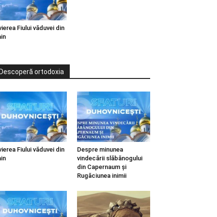
vierea Fiului văduvei din
in
Descoperă ortodoxia
vierea Fiului văduvei din
Despre minunea
in
vindecării slăbănogului
din Capernaum și
Rugăciunea inimii