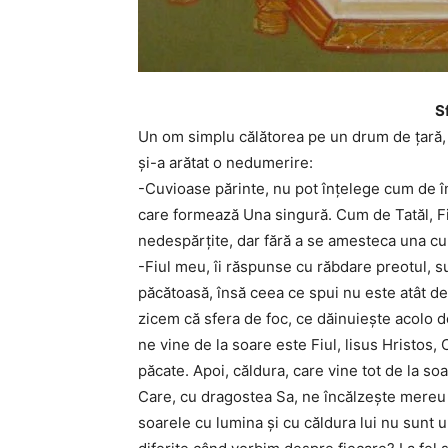
S
Un om simplu călătorea pe un drum de ţară, î
şi-a arătat o nedumerire:
-Cuvioase părinte, nu pot înţelege cum de î
care formează Una singură. Cum de Tatăl, Fi
nedespărţite, dar fără a se amesteca una cu
-Fiul meu, îi răspunse cu răbdare preotul, s
păcătoasă, însă ceea ce spui nu este atât d
zicem că sfera de foc, ce dăinuieşte acolo d
ne vine de la soare este Fiul, lisus Hristos,
păcate. Apoi, căldura, care vine tot de la soa
Care, cu dragostea Sa, ne încălzeşte mereu s
soarele cu lumina şi cu căldura lui nu sunt un