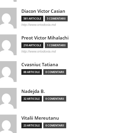
Diacon Victor Casian
581 ARTICOLE
5 COMENTARII
http://www.ortodoxia.md
Preot Victor Mihalachi
210 ARTICOLE
1 COMENTARII
http://www.ortodoxia.md
Cvasniuc Tatiana
88 ARTICOLE
0 COMENTARII
Nadejda B.
32 ARTICOLE
0 COMENTARII
Vitalii Mereutanu
23 ARTICOLE
0 COMENTARII