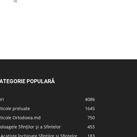
ATEGORIE POPULARĂ
iri
4086
ticole preluate
1645
ticole Ortodoxia.md
750
oloagele Sfinților și a Sfintelor
455
 Acatiste închinate Sfinților și Sfintelor
183