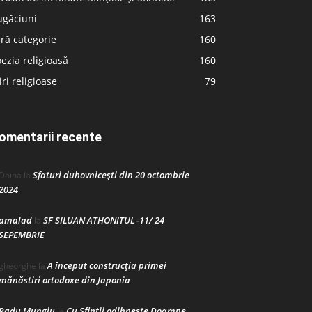
ugăciuni
163
ră categorie
160
ezia religioasă
160
iri religioase
79
omentarii recente
Sfaturi duhovnicești din 20 octombrie
Doina
la
2024
amalad
SF SILUAN ATHONITUL -11/ 24
la
SEPEMBRIE
A început construcţia primei
gheorghe
la
mănăstiri ortodoxe din Japonia
Radu Mungiu
Cu Sfinții odihnește Doamne
la