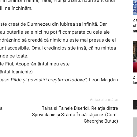
i în Sfânta Treime, Tatăl, Fiul şi Sfântul Duh sunt Unul
ii, ne închinăm.
Za
, este creat de Dumnezeu din iubirea sa infinită. Dar
sf
nu
au puterile sale nici nu pot fi comparate cu cele ale
ndrăznind să creadă că nimic nu este mai presus de ei
sunt accesibile. Omul credincios ştie însă, că nu mintea
inde pe toate.
te Fiul, Acoperământul meu este
ântul Ioanichie)
Zi
ase Pilde şi povestiri creştin-ortodoxe”,
Leon Magdan
lu
Articolul următor
ea
Taina și Tainele Bisericii. Relația dintre
Spovedanie și Sfânta Împărtășanie. (Conf.
Gheorghe Butuc)