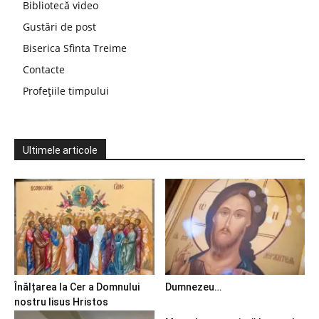
Bibliotecă video
Gustări de post
Biserica Sfinta Treime
Contacte
Profețiile timpului
Ultimele articole
Înălțarea la Cer a Domnului
Dumnezeu…
nostru Iisus Hristos