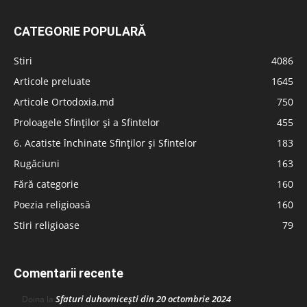
CATEGORIE POPULARĂ
Stiri
4086
Articole preluate
1645
Articole Ortodoxia.md
750
Proloagele Sfinților și a Sfintelor
455
6. Acatiste închinate Sfinților și Sfintelor
183
Rugăciuni
163
Fără categorie
160
Poezia religioasă
160
Stiri religioase
79
Comentarii recente
Sfaturi duhovnicești din 20 octombrie 2024
Doina
la