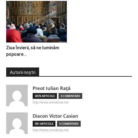
Ziua Învierii, să ne luminăm
popoare…
Autorii noștri
Preot Iulian Raţă
3878 ARTICOLE
6 COMENTARII
http://www.ortodoxia.md
Diacon Victor Casian
581 ARTICOLE
5 COMENTARII
http://www.ortodoxia.md