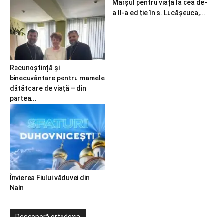
Marșul pentru viață la cea de-
a II-a ediție în s. Lucășeuca,...
Recunoștință și
binecuvântare pentru mamele
dătătoare de viață – din
partea...
Învierea Fiului văduvei din
Nain
Descoperă ortodoxia