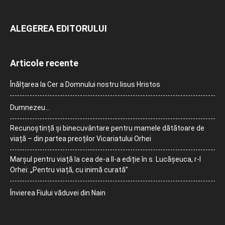
ALEGEREA EDITORULUI
Articole recente
Înălțarea la Cer a Domnului nostru Iisus Hristos
Dumnezeu…
Recunoștință și binecuvântare pentru mamele dătătoare de
viață – din partea preoților Vicariatului Orhei
Marșul pentru viață la cea de-a II-a ediție în s. Lucășeuca, r-l
Orhei: „Pentru viață, cu inimă curată”
Învierea Fiului văduvei din Nain