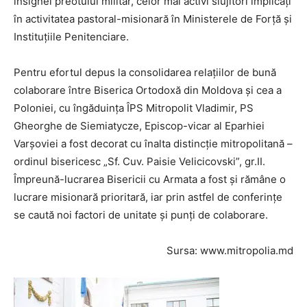
insignei preotului militar, celor mai activi slujitori implicați
în activitatea pastoral-misionară în Ministerele de Forță și
Instituțiile Penitenciare.
Pentru efortul depus la consolidarea relațiilor de bună
colaborare între Biserica Ortodoxă din Moldova și cea a
Poloniei, cu îngăduința ÎPS Mitropolit Vladimir, PS
Gheorghe de Siemiatycze, Episcop-vicar al Eparhiei
Varşoviei a fost decorat cu înalta distincție mitropolitană –
ordinul bisericesc „Sf. Cuv. Paisie Velicicovski”, gr.II.
Împreună-lucrarea Bisericii cu Armata a fost și rămâne o
lucrare misionară prioritară, iar prin astfel de conferințe
se caută noi factori de unitate și punți de colaborare.
Sursa: www.mitropolia.md