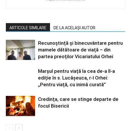
ARTICOLE SIMILARE
DE LA ACELAȘI AUTOR
Recunoștință și binecuvântare pentru
mamele dătătoare de viață – din
partea preoților Vicariatului Orhei
Marșul pentru viață la cea de-a II-a
ediție în s. Lucășeuca, r-l Orhei:
„Pentru viață, cu inimă curată”
Credința, care se stinge departe de
focul Bisericii