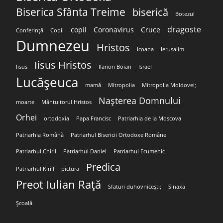
Biserica Sfânta Treime
biserică
Botezul
dragoste
copil
Coronavirus
Cruce
Conferință
Copii
Dumnezeu
Hristos
Icoana
Ierusalim
Iisus Hristos
Iisus
Ilarion Boian
Israel
Lucășeuca
mamă
Mitropolia
Mitropolia Moldovei;
Nașterea Domnului
moarte
Mântuitorul Hristos
Orhei
ortodoxia
Papa Francisc
Patriarhia de la Moscova
Patriarhia Română
Patriarhul Bisericii Ortodoxe Române
Patriarhul Chiril
Patriarhul Daniel
Patriarhul Ecumenic
Predica
Patriarhul Kirill
pictura
Preot Iulian Rață
Sfaturi duhovnicești;
Sinaxa
Școală