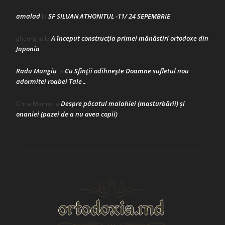
amalad
SF SILUAN ATHONITUL -11/ 24 SEPEMBRIE
la
A început construcţia primei mănăstiri ortodoxe din
gheorghe
la
Japonia
Radu Mungiu
Cu Sfinții odihnește Doamne sufletul nou
la
adormitei roabei Tale…
Despre păcatul malahiei (masturbării) şi
Crina Marina
la
onaniei (pazei de a nu avea copii)