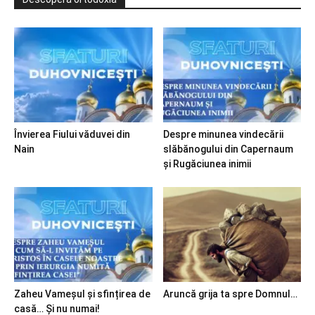
Învierea Fiului văduvei din
Despre minunea vindecării
Nain
slăbănogului din Capernaum
și Rugăciunea inimii
Zaheu Vameșul și sfințirea de
Aruncă grija ta spre Domnul…
casă… Și nu numai!