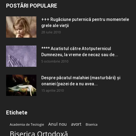
POSTĂRI POPULARE
+++ Rugăciune puternică pentru momentele
grele ale vieţii
28 iulie 2010
**** Acatistul către Atotputernicul
Dumnezeu, la vreme de necaz sau de...
5 octombrie 2010
Despre păcatul malahiei (masturbării) şi
onaniei (pazei de a nu avea...
15 aprilie 2010
Etichete
Anul nou
avort
Academia de Teologie
Biserica
Biserica Ortodoxă