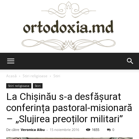
Ortodoxia.md
Acasă
Stiri religioase
Stiri
Stiri religioase
Stiri
La Chișinău s-a desfășurat
conferința pastoral-misionară
– „Slujirea preoților militari”
De către
Veronica Albu
-
15 noiembrie 2016
1655
0