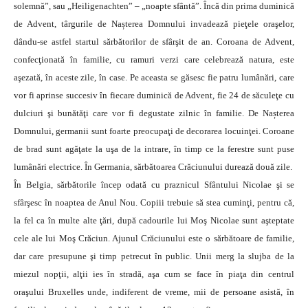
solemnă”, sau „Heiligenachten” – „noapte sfântă”. Încă din prima duminică
de Advent, târgurile de Nașterea Domnului invadează pieţele oraşelor,
dându-se astfel startul sărbătorilor de sfârşit de an. Coroana de Advent,
confecţionată în familie, cu ramuri verzi care celebrează natura, este
aşezată, în aceste zile, în case. Pe aceasta se găsesc fie patru lumânări, care
vor fi aprinse succesiv în fiecare duminică de Advent, fie 24 de săculeţe cu
dulciuri şi bunătăţi care vor fi degustate zilnic în familie. De Nașterea
Domnului, germanii sunt foarte preocupaţi de decorarea locuinţei. Coroane
de brad sunt agăţate la uşa de la intrare, în timp ce la ferestre sunt puse
lumânări electrice. În Germania, sărbătoarea Crăciunului durează două zile.
În Belgia, sărbătorile încep odată cu praznicul Sfântului Nicolae şi se
sfârşesc în noaptea de Anul Nou. Copiii trebuie să stea cuminţi, pentru că,
la fel ca în multe alte ţări, după cadourile lui Moş Nicolae sunt aşteptate
cele ale lui Moş Crăciun. Ajunul Crăciunului este o sărbătoare de familie,
dar care presupune şi timp petrecut în public. Unii merg la slujba de la
miezul nopţii, alţii ies în stradă, aşa cum se face în piaţa din centrul
oraşului Bruxelles unde, indiferent de vreme, mii de persoane asistă, în