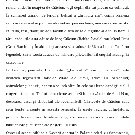
rurale, unde, în noaptea de Crăciun, toţii copiii din sat plecau cu colindul.
În schimbul urărilor de fericire, belşug şi „la mulţi ani”, copiii primeau
cadouri constând în produse alimentare, precum făină, ouă sau carne uscată.
În Italia, însă, tradiţiile de Crăciun diferă de la o regiune al alta. În nordul
ţării, cadourile sunt aduse de Moş Crăciun (Babbo Natale) sau Micul Iisus
(Gesu Bambino). În alte părţi acestea sunt aduse de Sfânta Lucia. Conform
legendei, Santa Lucia aducea de mâncare prietenilor săi creştini ascunşi în
catacombe.
În Polonia, perioada Crăciunului („Gwiazdka” sau „mica stea”) este
dedicată regenerării forţelor vitale ale lumii, adică ale oamenilor,
animalelor şi naturii, pentru a se îndeplini în cele mai bune condiţii ciclul
curgerii timpului. Tradiţiile moderne asociază binecuvântări de Anul Nou,
decorarea casei şi simboluri ale reconcilierii. Cântecele de Crăciun sunt
încă foarte prezente în această perioadă. În unele regiuni, colindătorii,
grupuri de copii sau de adolescenţi, vor trece din casă în casă cu stele
multicolore şi cu scene ale Naşterii lui Iisus.
Obiceiul scenei biblice a Naşterii a intrat în Polonia odată cu franciscanii,