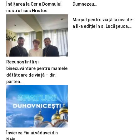
Înălțarea la Cer a Domnului
Dumnezeu…
nostru Iisus Hristos
Marșul pentru viață la cea de-
a II-a ediție în s. Lucășeuca,...
Recunoștință și
binecuvântare pentru mamele
dătătoare de viață – din
partea...
Învierea Fiului văduvei din
Nain