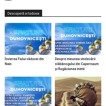
Descoperă ortodoxia
Învierea Fiului văduvei din
Despre minunea vindecării
Nain
slăbănogului din Capernaum
și Rugăciunea inimii