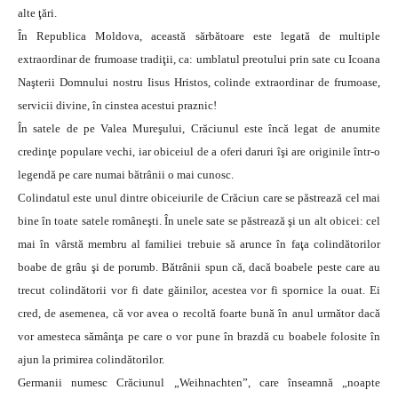
alte ţări.
În Republica Moldova, această sărbătoare este legată de multiple
extraordinar de frumoase tradiţii, ca: umblatul preotului prin sate cu Icoana
Naşterii Domnului nostru Iisus Hristos, colinde extraordinar de frumoase,
servicii divine, în cinstea acestui praznic!
În satele de pe Valea Mureşului, Crăciunul este încă legat de anumite
credinţe populare vechi, iar obiceiul de a oferi daruri îşi are originile într-o
legendă pe care numai bătrânii o mai cunosc.
Colindatul este unul dintre obiceiurile de Crăciun care se păstrează cel mai
bine în toate satele româneşti. În unele sate se păstrează şi un alt obicei: cel
mai în vârstă membru al familiei trebuie să arunce în faţa colindătorilor
boabe de grâu şi de porumb. Bătrânii spun că, dacă boabele peste care au
trecut colindătorii vor fi date găinilor, acestea vor fi spornice la ouat. Ei
cred, de asemenea, că vor avea o recoltă foarte bună în anul următor dacă
vor amesteca sămânţa pe care o vor pune în brazdă cu boabele folosite în
ajun la primirea colindătorilor.
Germanii numesc Crăciunul „Weihnachten”, care înseamnă „noapte