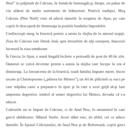
Noel” (o prăjitură de Crăciun, în formă de buturugă) şi, fireşte, un pahar de
vin alături de multe sortimente de brânzeturi. Potrivit tradiţiei, Moş
Crăciun (Père Noël) vine să aducă darurile în noaptea de Ajun, pe care
copiii le descoperă de dimineaţa la poalele bradului împodobit.
Credincioşii merg la biserică pentru a asista la slujba de la miezul nopţii.
Ziua de Crăciun este liberă, însă, spre deosebire de alţi europeni, francezii
lucrează în ziua următoare.
În Grecia, în Ajun, o masă frugală încheie o perioadă de post de 40 de zile.
Oamenii se culcă devreme pentru a asista la slujba care începe la ora 4
dimineaţa. La întoarcerea de la biserică, toată familia împarte miere, fructe
uscate şi Christopsomo („pâinea lui Hristos”), un fel de plăcintă cu nuci pe
care stăpâna casei a preparat-o în ajun şi în care a avut grijă să-şi lase
amprenta degetelor, simbol al urmei degetelor lui Hristos, dovada că s-a
născut.
Cadourile nu se împart de Crăciun, ci de Anul Nou, în momentul în care
grecii sărbătoresc Sfântul Vasile. Acest sfânt este, de altfel, cel ce aduce
darurile. În Ajunul Crăciunului, de Anul Nou şi de Bobotează, copiii greci