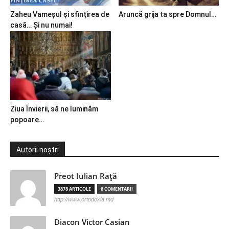
Zaheu Vameșul și sfințirea de
Aruncă grija ta spre Domnul…
casă… Și nu numai!
Ziua Învierii, să ne luminăm
popoare…
Autorii noștri
Preot Iulian Raţă
3878 ARTICOLE
6 COMENTARII
http://www.ortodoxia.md
Diacon Victor Casian