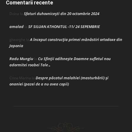
Comentarii recente
Sfaturi duhovnicești din 20 octombrie 2024
Doina
la
amalad
SF SILUAN ATHONITUL -11/ 24 SEPEMBRIE
la
A început construcţia primei mănăstiri ortodoxe din
gheorghe
la
Japonia
Radu Mungiu
Cu Sfinții odihnește Doamne sufletul nou
la
adormitei roabei Tale…
Despre păcatul malahiei (masturbării) şi
Crina Marina
la
onaniei (pazei de a nu avea copii)