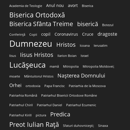
Anul nou
avort
Academia de Teologie
Biserica
Biserica Ortodoxă
Biserica Sfânta Treime
biserică
Botezul
dragoste
copil
Coronavirus
Cruce
Conferință
Copii
Dumnezeu
Hristos
Icoana
Ierusalim
Iisus Hristos
Iisus
Ilarion Boian
Israel
Lucășeuca
mamă
Mitropolia
Mitropolia Moldovei;
Nașterea Domnului
moarte
Mântuitorul Hristos
Orhei
ortodoxia
Papa Francisc
Patriarhia de la Moscova
Patriarhia Română
Patriarhul Bisericii Ortodoxe Române
Patriarhul Chiril
Patriarhul Daniel
Patriarhul Ecumenic
Predica
Patriarhul Kirill
pictura
Preot Iulian Rață
Sfaturi duhovnicești;
Sinaxa