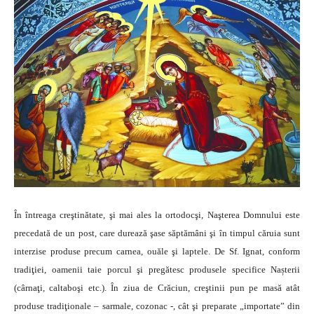
În întreaga creştinătate, şi mai ales la ortodocşi, Naşterea Domnului este
precedată de un post, care durează şase săptămâni şi în timpul căruia sunt
interzise produse precum carnea, ouăle şi laptele. De Sf. Ignat, conform
tradiţiei, oamenii taie porcul şi pregătesc produsele specifice Nașterii
(cârnaţi, caltaboşi etc.). În ziua de Crăciun, creştinii pun pe masă atât
produse tradiţionale – sarmale, cozonac -, cât şi preparate „importate” din