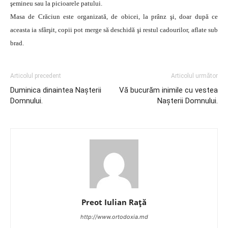
şemineu sau la picioarele patului.
Masa de Crăciun este organizată, de obicei, la prânz şi, doar după ce
aceasta ia sfârşit, copii pot merge să deschidă şi restul cadourilor, aflate sub
brad.
Articolul precedent
Articolul următor
Duminica dinaintea Nașterii
Vă bucurăm inimile cu vestea
Domnului.
Nașterii Domnului.
Preot Iulian Raţă
http://www.ortodoxia.md