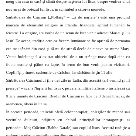
merg din casa în casă şi cântă despre naşterea lui Iisus, despre venirea unui
nou an şi de botezul lui Iisus, în schimbul a câtorva monede.
Sărbătoarea de Crăciun („Nollaig” – „zi de naştere”) este una profund
marcată de elementul religios în Irlanda. Irlandezii aprind lumânări la
ferestre. La origine, era vorba de un semn de bun venit adresat Mariei şi lui
Iosif. De aceea, tradiţia cere ca fiecare lumânare să fie aprinsă de persoana
cea mai tânără din casă şi să nu fie stinsă decât de cineva pe nume Mary.
Vreme îndelungată a existat obiceiul de a nu strânge masa după cina cu
fructe uscate şi pâine cu lapte, în semn de bun venit pentru vizitatori.
Copiii îşi primesc cadourile de Crăciun, iar sărbătorile ţin 11 zile.
Sărbătoarea Crăciunului ţine trei zile în Italia, din această ţară venind şi „il
presepe” – scena Naşterii lui Iisus -, pe care familiile italiene o instalează cu
9 zile înainte de Crăciun. Bradul de Crăciun se face pe 8 decembrie, zi, de
asemenea, liberă în Italia.
În această perioadă, italienii oferă celor apropiaţi, colegilor de muncă sau
vecinilor dulciuri, prăjituri cu chipul principalilor protagonişti ai
perioadei: Moş Crăciun (Babbo Natale) sau copilul Iisus. Această tradiţie a
cadourilor oferite vecinilor vine dintr-un obicei mai vechi, specific zonelor