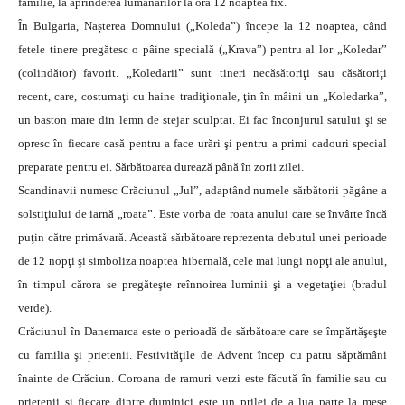
familie, la aprinderea lumânărilor la ora 12 noaptea fix.
În Bulgaria, Nașterea Domnului („Koleda”) începe la 12 noaptea, când
fetele tinere pregătesc o pâine specială („Krava”) pentru al lor „Koledar”
(colindător) favorit. „Koledarii” sunt tineri necăsătoriţi sau căsătoriţi
recent, care, costumaţi cu haine tradiţionale, ţin în mâini un „Koledarka”,
un baston mare din lemn de stejar sculptat. Ei fac înconjurul satului şi se
opresc în fiecare casă pentru a face urări şi pentru a primi cadouri special
preparate pentru ei. Sărbătoarea durează până în zorii zilei.
Scandinavii numesc Crăciunul „Jul”, adaptând numele sărbătorii păgâne a
solstiţiului de iarnă „roata”. Este vorba de roata anului care se învârte încă
puţin către primăvară. Această sărbătoare reprezenta debutul unei perioade
de 12 nopţi şi simboliza noaptea hibernală, cele mai lungi nopţi ale anului,
în timpul cărora se pregăteşte reînnoirea luminii şi a vegetaţiei (bradul
verde).
Crăciunul în Danemarca este o perioadă de sărbătoare care se împărtăşeşte
cu familia şi prietenii. Festivităţile de Advent încep cu patru săptămâni
înainte de Crăciun. Coroana de ramuri verzi este făcută în familie sau cu
prietenii şi fiecare dintre duminici este un prilej de a lua parte la mese