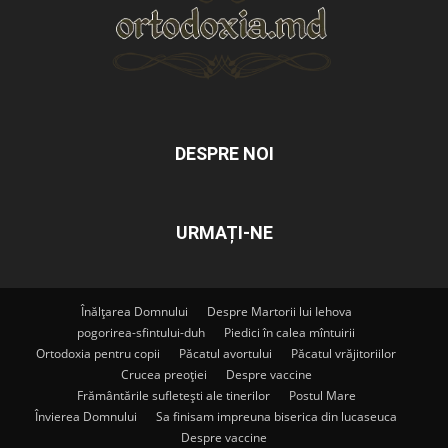
DESPRE NOI
URMAȚI-NE
Înălțarea Domnului
Despre Martorii lui Iehova
pogorirea-sfintului-duh
Piedici în calea mîntuirii
Ortodoxia pentru copii
Păcatul avortului
Păcatul vrăjitoriilor
Crucea preoției
Despre vaccine
Frământările sufletești ale tinerilor
Postul Mare
Învierea Domnului
Sa finisam impreuna biserica din lucaseuca
Despre vaccine