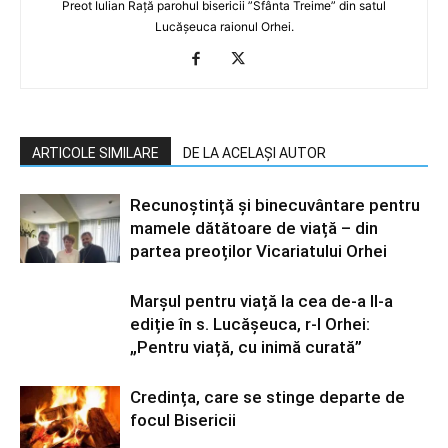
Preot Iulian Rață parohul bisericii ”Sfânta Treime” din satul
Lucășeuca raionul Orhei.
ARTICOLE SIMILARE
DE LA ACELAȘI AUTOR
Recunoștință și binecuvântare pentru
mamele dătătoare de viață – din
partea preoților Vicariatului Orhei
Marșul pentru viață la cea de-a II-a
ediție în s. Lucășeuca, r-l Orhei:
„Pentru viață, cu inimă curată”
Credința, care se stinge departe de
focul Bisericii