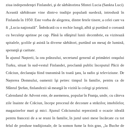
ziua independenţei Finlandei, şi de sărbătorirea Sfintei Lucia (Sankta Luci).
Această sărbătoare vine dintr-o tradiţie populară suedeză, introdusă în
Finlanda în 1950. Este vorba de alegerea, dintre fetele tinere, a celei care va
fi „Lucia naţională”. Îmbrăcată cu o rochie lungă, albă şi purtând o coroană
cu beculeţe aprinse pe cap. Până la sfârşitul lunii decembrie, ea vizitează
spitalele, şcolile şi asistă la diverse sărbători, purtând un mesaj de lumină,
speranţă şi caritate.
În ajunul Nașterii, la ora prânzului, secretarul general al primăriei oraşului
Turku, situat în sud-vestul Finlandei, proclamă public începutul Păcii de
Crăciun, declaraţia fiind transmisă în toată ţara, la radio şi televiziune. De
Nașterea Domnului, oamenii îşi petrec timpul în familie, pentru ca de
Sfântul Ştefan, finlandezii să meargă în vizită la colegi şi prieteni.
Calendarul de Advent este, de asemenea, popular în Franţa, unde, cu câteva
zile înainte de Crăciun, începe procesul de decorare a străzilor, imobilelor,
magazinelor mari şi mici. Ajunul Crăciunului reprezintă o ocazie ideală
pentru francezi de a se reuni în familie, în jurul unei mese încărcate cu tot
felul de produse tradiţionale, de la somon fume la fois gras, „la Buche de