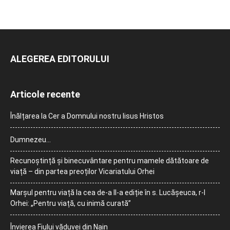
ALEGEREA EDITORULUI
Articole recente
Înălțarea la Cer a Domnului nostru Iisus Hristos
Dumnezeu…
Recunoștință și binecuvântare pentru mamele dătătoare de
viață – din partea preoților Vicariatului Orhei
Marșul pentru viață la cea de-a II-a ediție în s. Lucășeuca, r-l
Orhei: „Pentru viață, cu inimă curată”
Învierea Fiului văduvei din Nain