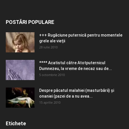
POSTĂRI POPULARE
+++ Rugăciune puternică pentru momentele
grele ale vieţii
28 iulie 2010
**** Acatistul către Atotputernicul
Dumnezeu, la vreme de necaz sau de...
5 octombrie 2010
Despre păcatul malahiei (masturbării) şi
onaniei (pazei de a nu avea...
15 aprilie 2010
Etichete