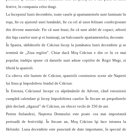
festive, în compania celor dragi.
La începutul lunii decembrie, toate casele şi apartamentele sunt luminate în
roşu, fie cu ajutorul unei lumânări, fie cu cel al unor felinare confecţionate
din diverse materiale. Fie că sunt brazi, fie că sunt altfel de copaci, arborii
din faţa caselor sunt şi ei luminaţi, iar balcoanele apartamentelor, decorate.
În Spania, sărbătorile de Crăciun încep la jumătatea lunii decembrie şi se
termină de „Ziua regilor”. Chiar dacă Moş Crăciun e din ce în ce mai
popular, tradiţia spune că darurile sunt aduse copiilor de Regii Magi, zi
liberă la spanioli.
Cu câteva zile înainte de Crăciun, spaniolii construiesc scene ale Naşterii
lui Iisus şi împodobesc bradul de Crăciun.
În Estonia, Crăciunul începe cu săptămânile de Advent, când estonienii
cumpără calendare şi încep împodobirea caselor. În fiecare an preşedintele
ţării declară „răgazul” de Crăciun, un obicei vechi de 350 de ani.
Pentru finlandezi, Nașterea Domnului este poate cea mai importantă
perioadă de festivităţi. În fiecare an, Moş Crăciun îşi face intrarea la
Helsinki. Luna decembrie este punctată de date importante, în special de