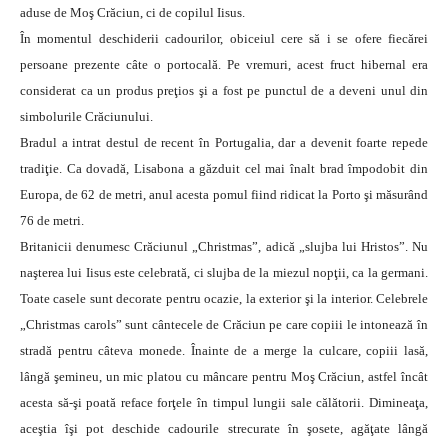
aduse de Moş Crăciun, ci de copilul Iisus.
În momentul deschiderii cadourilor, obiceiul cere să i se ofere fiecărei
persoane prezente câte o portocală. Pe vremuri, acest fruct hibernal era
considerat ca un produs preţios şi a fost pe punctul de a deveni unul din
simbolurile Crăciunului.
Bradul a intrat destul de recent în Portugalia, dar a devenit foarte repede
tradiţie. Ca dovadă, Lisabona a găzduit cel mai înalt brad împodobit din
Europa, de 62 de metri, anul acesta pomul fiind ridicat la Porto şi măsurând
76 de metri.
Britanicii denumesc Crăciunul „Christmas”, adică „slujba lui Hristos”. Nu
naşterea lui Iisus este celebrată, ci slujba de la miezul nopţii, ca la germani.
Toate casele sunt decorate pentru ocazie, la exterior şi la interior. Celebrele
„Christmas carols” sunt cântecele de Crăciun pe care copiii le intonează în
stradă pentru câteva monede. Înainte de a merge la culcare, copiii lasă,
lângă şemineu, un mic platou cu mâncare pentru Moş Crăciun, astfel încât
acesta să-şi poată reface forţele în timpul lungii sale călătorii. Dimineaţa,
aceştia îşi pot deschide cadourile strecurate în şosete, agăţate lângă