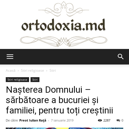
Ortodoxia.md
Acasă
Stiri religioase
Stiri
Stiri religioase
Stiri
Nașterea Domnului –
sărbătoare a bucuriei și
familiei, pentru toți creștinii
De către
Preot Iulian Raţă
-
7 ianuarie 2019
2287
0