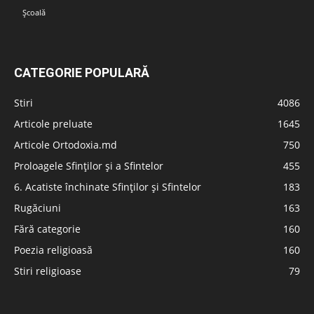
Școală
CATEGORIE POPULARĂ
Stiri
4086
Articole preluate
1645
Articole Ortodoxia.md
750
Proloagele Sfinților și a Sfintelor
455
6. Acatiste închinate Sfinților și Sfintelor
183
Rugăciuni
163
Fără categorie
160
Poezia religioasă
160
Stiri religioase
79