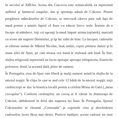
în secolul al XIII-lea. Scena din Cracovia este remarcabilă, ea reprezintă
sufletul şi farmecul oraşului, dar şi speranţa adusă de Crăciun. Pentru
pregătirea mâncărurilor de Crăciun, se strecoară câteva paie sub faţa de
masă pentru a aminti faptul că Iisus s-a născut într-o iesle. Înainte de a
începe să mănânce, toţi cei aşezaţi la masă împart azima (oplatek), marcată
cu scene ale naşterii Domnului, şi îşi fac urări de bine. La început, cadourile
se ofereau numai de Sfântul Nicolae, însă, astăzi, copiii primesc daruri şi în
seara zilei de Ajun, pe care steaua cea bună le etalează sub brad. În fine,
slujba religioasă reprezintă un lucru aproape aproape obligatoriu, bisericile
poloneze, fiind, la această dată, pline de oameni.
În Portugalia, ziua de Ajun este liberă şi mulţi oameni asistă la slujba de la
miezul nopţii. În clipa în care se aud cele 12 bătăi de la miezul nopţii, toţii
credincioşii se duc la biserica locală pentru a celebra Missa do Galo („mesa
cocoşului”). Conform credinţelor, un cocoş ar fi cântat în dimineaţa de
Crăciun, sărbătorind în felul său naşterea lui Iisus. În Portugalia, Ajunul
Crăciunului se cheamă „Consoada” şi cuprinde cina şi deschiderea
cadourilor, lucru făcut mai târziu. Potrivit tradiţiei, aceste cadouri nu sunt