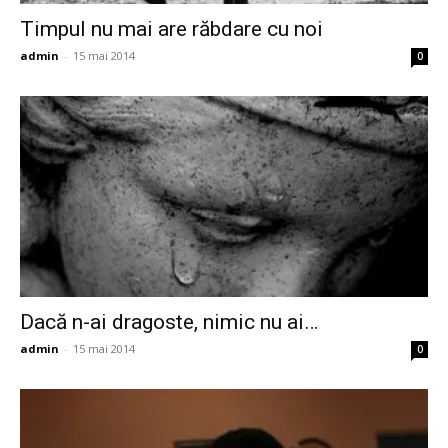
Timpul nu mai are răbdare cu noi
admin
-
15 mai 2014
0
Dacă n-ai dragoste, nimic nu ai…
admin
-
15 mai 2014
0