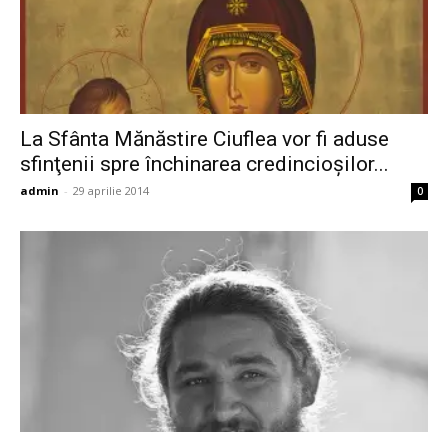
La Sfânta Mănăstire Ciuflea vor fi aduse
sfinţenii spre închinarea credincioşilor...
admin
-
29 aprilie 2014
0