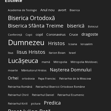
Etichete
Anul nou
avort
Academia de Teologie
Biserica
Biserica Ortodoxă
Biserica Sfânta Treime
biserică
Botezul
dragoste
copil
Coronavirus
Cruce
Conferință
Copii
Dumnezeu
Hristos
Icoana
Ierusalim
Iisus Hristos
Iisus
Ilarion Boian
Israel
Lucășeuca
mamă
Mitropolia
Mitropolia Moldovei;
Nașterea Domnului
moarte
Mântuitorul Hristos
Orhei
ortodoxia
Papa Francisc
Patriarhia de la Moscova
Patriarhia Română
Patriarhul Bisericii Ortodoxe Române
Patriarhul Chiril
Patriarhul Daniel
Patriarhul Ecumenic
Predica
Patriarhul Kirill
pictura