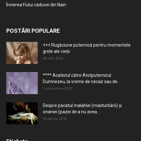
Învierea Fiului văduvei din Nain
POSTĂRI POPULARE
+++ Rugăciune puternică pentru momentele
grele ale vieţii
28 iulie 2010
**** Acatistul către Atotputernicul
Dumnezeu, la vreme de necaz sau de...
5 octombrie 2010
Despre păcatul malahiei (masturbării) şi
onaniei (pazei de a nu avea...
15 aprilie 2010