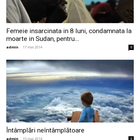
Femeie insarcinata in 8 luni, condamnata la
moarte in Sudan, pentru...
admin
-
17 mai 2014
0
Întâmplări neîntâmplătoare
admin
-
15 mai 2014
0