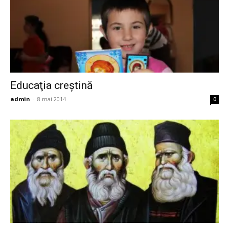
Educaţia creştină
admin
-
8 mai 2014
0