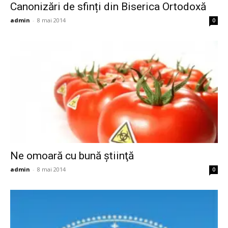
Canonizări de sfinți din Biserica Ortodoxă
admin
-
8 mai 2014
0
Ne omoară cu bună ştiinţă
admin
-
8 mai 2014
0