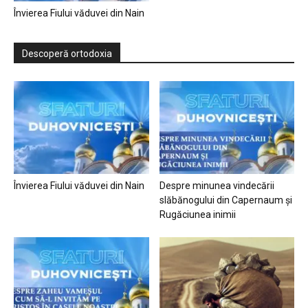
Învierea Fiului văduvei din Nain
Descoperă ortodoxia
Învierea Fiului văduvei din Nain
Despre minunea vindecării
slăbănogului din Capernaum și
Rugăciunea inimii