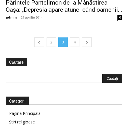
Părintele Pantelimon de la Mânăstirea
Oaşa: „Depresia apare atunci când oamenii...
admin
-
29 aprilie 2014
0
2
3
4
Căutare
Categorii
Pagina Principala
Știri religioase