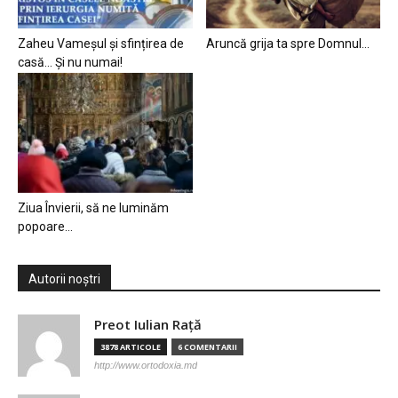
Zaheu Vameșul și sfințirea de
Aruncă grija ta spre Domnul…
casă… Și nu numai!
Ziua Învierii, să ne luminăm
popoare…
Autorii noștri
Preot Iulian Raţă
3878 ARTICOLE
6 COMENTARII
http://www.ortodoxia.md