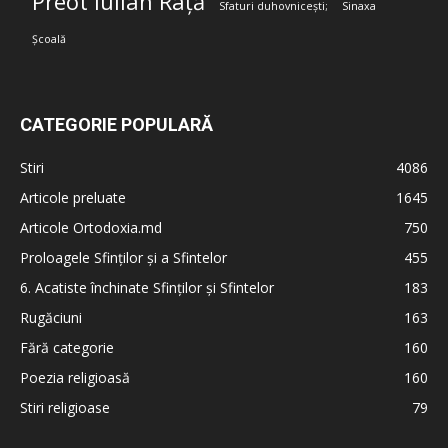
Preot Iulian Rață
Sfaturi duhovnicești;
Sinaxa
Școală
CATEGORIE POPULARĂ
Stiri
4086
Articole preluate
1645
Articole Ortodoxia.md
750
Proloagele Sfinților și a Sfintelor
455
6. Acatiste închinate Sfinților și Sfintelor
183
Rugăciuni
163
Fără categorie
160
Poezia religioasă
160
Stiri religioase
79