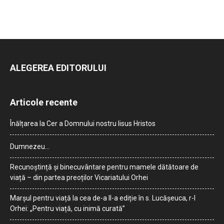
ALEGEREA EDITORULUI
Articole recente
Înălțarea la Cer a Domnului nostru Iisus Hristos
Dumnezeu…
Recunoștință și binecuvântare pentru mamele dătătoare de
viață – din partea preoților Vicariatului Orhei
Marșul pentru viață la cea de-a II-a ediție în s. Lucășeuca, r-l
Orhei: „Pentru viață, cu inimă curată”