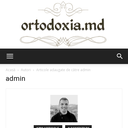
Ortodoxia.md
Acasă
Autori
Articole adaugate de către admin
admin