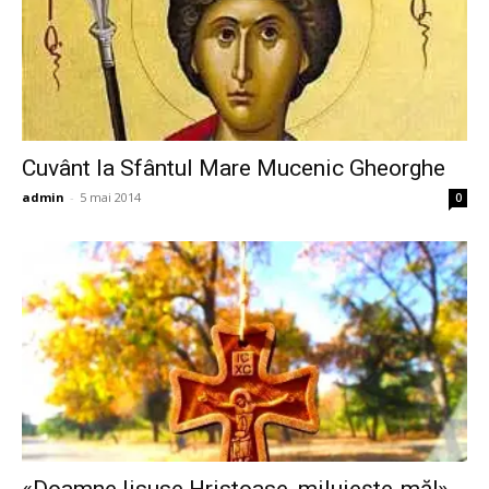
Cuvânt la Sfântul Mare Mucenic Gheorghe
admin
-
5 mai 2014
0
«Doamne Iisuse Hristoase, miluieşte-mă!»