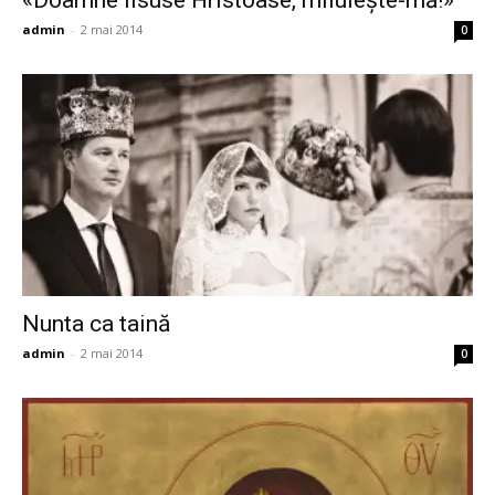
admin
-
2 mai 2014
0
Nunta ca taină
admin
-
2 mai 2014
0