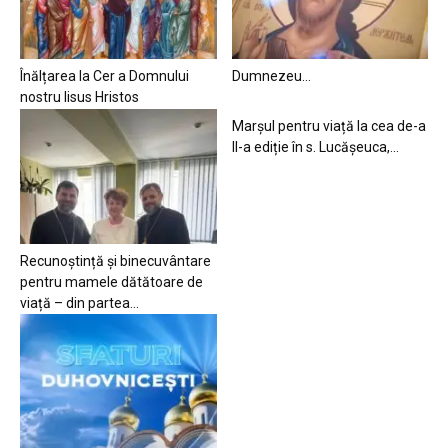
Înălțarea la Cer a Domnului
Dumnezeu…
nostru Iisus Hristos
Marșul pentru viață la cea de-a
II-a ediție în s. Lucășeuca,...
Recunoștință și binecuvântare
pentru mamele dătătoare de
viață – din partea...