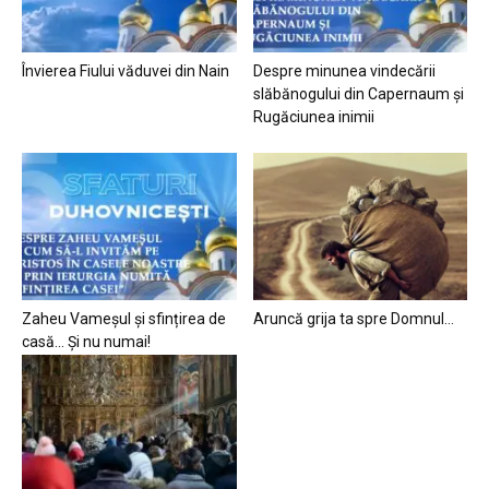
Învierea Fiului văduvei din Nain
Despre minunea vindecării
slăbănogului din Capernaum și
Rugăciunea inimii
Zaheu Vameșul și sfințirea de
Aruncă grija ta spre Domnul…
casă… Și nu numai!