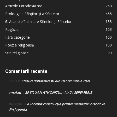
Articole Ortodoxia.md
750
Proloagele Sfinților și a Sfintelor
455
6. Acatiste închinate Sfinților și Sfintelor
183
Rugăciuni
163
Fără categorie
160
Poezia religioasă
160
Stiri religioase
79
Comentarii recente
Sfaturi duhovnicești din 20 octombrie 2024
Doina
la
amalad
SF SILUAN ATHONITUL -11/ 24 SEPEMBRIE
la
A început construcţia primei mănăstiri ortodoxe
gheorghe
la
din Japonia