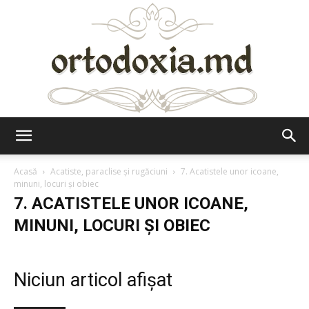
Ortodoxia.md
Acasă
Acatiste, paraclise și rugăciuni
7. Acatistele unor icoane,
minuni, locuri și obiec
7. ACATISTELE UNOR ICOANE,
MINUNI, LOCURI ȘI OBIEC
Niciun articol afișat