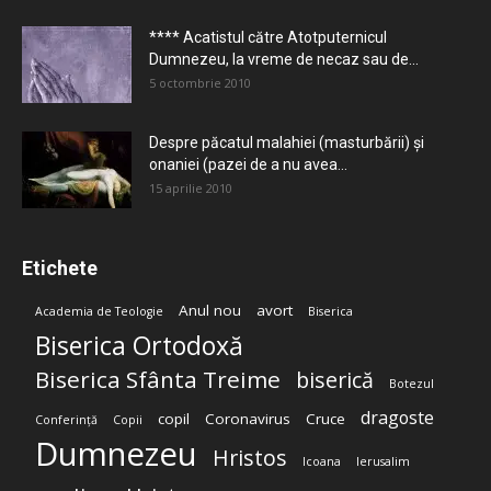
**** Acatistul către Atotputernicul
Dumnezeu, la vreme de necaz sau de...
5 octombrie 2010
Despre păcatul malahiei (masturbării) şi
onaniei (pazei de a nu avea...
15 aprilie 2010
Etichete
Anul nou
avort
Academia de Teologie
Biserica
Biserica Ortodoxă
Biserica Sfânta Treime
biserică
Botezul
dragoste
copil
Coronavirus
Cruce
Conferință
Copii
Dumnezeu
Hristos
Icoana
Ierusalim