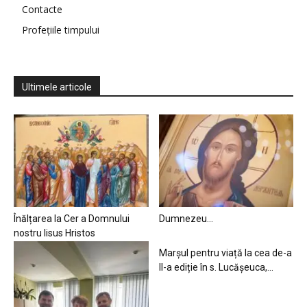
Contacte
Profețiile timpului
Ultimele articole
Înălțarea la Cer a Domnului
Dumnezeu…
nostru Iisus Hristos
Marșul pentru viață la cea de-a
II-a ediție în s. Lucășeuca,...