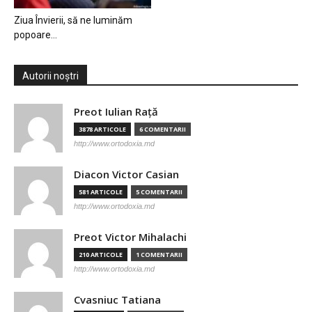
Ziua Învierii, să ne luminăm
popoare…
Autorii noștri
Preot Iulian Raţă
3878 ARTICOLE
6 COMENTARII
http://www.ortodoxia.md
Diacon Victor Casian
581 ARTICOLE
5 COMENTARII
http://www.ortodoxia.md
Preot Victor Mihalachi
210 ARTICOLE
1 COMENTARII
http://www.ortodoxia.md
Cvasniuc Tatiana