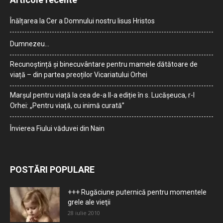
Înălțarea la Cer a Domnului nostru Iisus Hristos
Dumnezeu…
Recunoștință și binecuvântare pentru mamele dătătoare de
viață – din partea preoților Vicariatului Orhei
Marșul pentru viață la cea de-a II-a ediție în s. Lucășeuca, r-l
Orhei: „Pentru viață, cu inimă curată”
Învierea Fiului văduvei din Nain
POSTĂRI POPULARE
+++ Rugăciune puternică pentru momentele
grele ale vieţii
28 iulie 2010