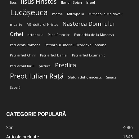
Iisus Hristos
Iisus
Ilarion Boian
Israel
Lucășeuca
mamă
Mitropolia
Mitropolia Moldovei;
Nașterea Domnului
moarte
Mântuitorul Hristos
Orhei
ortodoxia
Papa Francisc
Patriarhia de la Moscova
Patriarhia Română
Patriarhul Bisericii Ortodoxe Române
Patriarhul Chiril
Patriarhul Daniel
Patriarhul Ecumenic
Predica
Patriarhul Kirill
pictura
Preot Iulian Rață
Sfaturi duhovnicești;
Sinaxa
Școală
CATEGORIE POPULARĂ
Stiri
4086
Articole preluate
1645