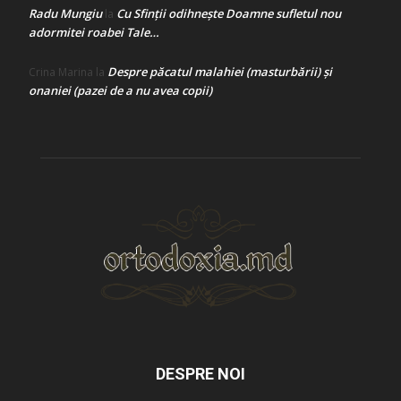
Radu Mungiu
Cu Sfinții odihnește Doamne sufletul nou
la
adormitei roabei Tale…
Despre păcatul malahiei (masturbării) şi
Crina Marina
la
onaniei (pazei de a nu avea copii)
DESPRE NOI