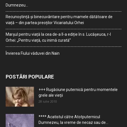
Dumnezeu…
Recunoștință și binecuvântare pentru mamele dătătoare de
viață – din partea preoților Vicariatului Orhei
Marșul pentru viață la cea de-a II-a ediție în s. Lucășeuca, r-l
Orhei: „Pentru viață, cu inimă curată”
Învierea Fiului văduvei din Nain
POSTĂRI POPULARE
+++ Rugăciune puternică pentru momentele
grele ale vieţii
28 iulie 2010
**** Acatistul către Atotputernicul
Dumnezeu, la vreme de necaz sau de...