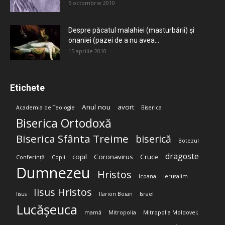
5 octombrie 2010
Despre păcatul malahiei (masturbării) şi
onaniei (pazei de a nu avea...
15 aprilie 2010
Etichete
Anul nou
avort
Academia de Teologie
Biserica
Biserica Ortodoxă
Biserica Sfânta Treime
biserică
Botezul
dragoste
copil
Coronavirus
Cruce
Conferință
Copii
Dumnezeu
Hristos
Icoana
Ierusalim
Iisus Hristos
Iisus
Ilarion Boian
Israel
Lucășeuca
mamă
Mitropolia
Mitropolia Moldovei;