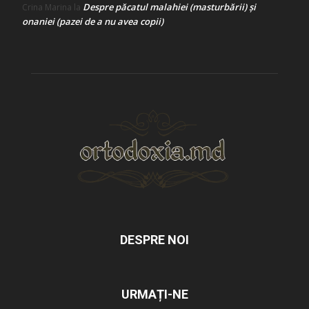
Despre păcatul malahiei (masturbării) şi
Crina Marina
la
onaniei (pazei de a nu avea copii)
DESPRE NOI
URMAȚI-NE