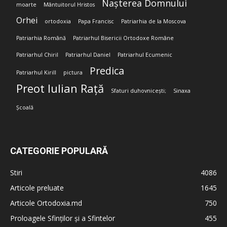
Nașterea Domnului
moarte
Mântuitorul Hristos
Orhei
ortodoxia
Papa Francisc
Patriarhia de la Moscova
Patriarhia Română
Patriarhul Bisericii Ortodoxe Române
Patriarhul Chiril
Patriarhul Daniel
Patriarhul Ecumenic
Predica
Patriarhul Kirill
pictura
Preot Iulian Rață
Sfaturi duhovnicești;
Sinaxa
Școală
CATEGORIE POPULARĂ
Stiri
4086
Articole preluate
1645
Articole Ortodoxia.md
750
Proloagele Sfinților și a Sfintelor
455