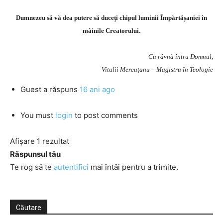
Dumnezeu să vă dea putere să duceți chipul luminii Împărtășaniei în
mâinile Creatorului.
Cu râvnă întru Domnul,
Vitalii Mereuţanu – Magistru în Teologie
Guest
a răspuns
16 ani ago
You must
login
to post comments
Afișare 1 rezultat
Răspunsul tău
Te rog să te
autentifici
mai întâi pentru a trimite.
Căutare