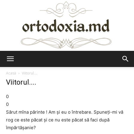
Ortodoxia.md
Acasă
Viitorul....
Viitorul....
0
0
Sărut mîna părinte ! Am şi eu o întrebare. Spuneţi-mi vă
rog ce este păcat și ce nu este păcat să faci după
împărtăşanie?