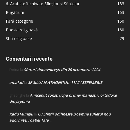
6. Acatiste închinate Sfinților și Sfintelor
183
Rugăciuni
163
Fără categorie
160
Poezia religioasă
160
Stiri religioase
79
Comentarii recente
Sfaturi duhovnicești din 20 octombrie 2024
Doina
la
amalad
SF SILUAN ATHONITUL -11/ 24 SEPEMBRIE
la
A început construcţia primei mănăstiri ortodoxe
gheorghe
la
din Japonia
Radu Mungiu
Cu Sfinții odihnește Doamne sufletul nou
la
adormitei roabei Tale…