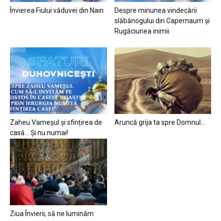
Învierea Fiului văduvei din Nain
Despre minunea vindecării
slăbănogului din Capernaum și
Rugăciunea inimii
Zaheu Vameșul și sfințirea de
Aruncă grija ta spre Domnul…
casă… Și nu numai!
Ziua Învierii, să ne luminăm