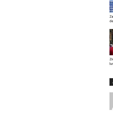
Za
de
Zi
lu