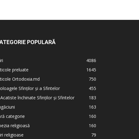
ATEGORIE POPULARĂ
iri
4086
ticole preluate
1645
ticole Ortodoxia.md
750
oloagele Sfinților și a Sfintelor
455
 Acatiste închinate Sfinților și Sfintelor
183
găciuni
163
ră categorie
160
ezia religioasă
160
iri religioase
79