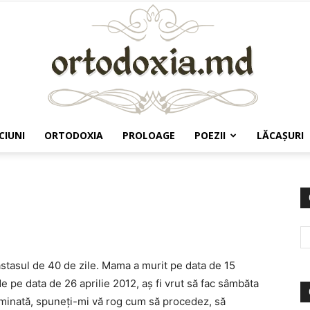
CIUNI
ORTODOXIA
PROLOAGE
POEZII
LĂCAŞURI
Ortodoxia.md
astasul de 40 de zile. Mama a murit pe data de 15
e pe data de 26 aprilie 2012, aş fi vrut să fac sâmbăta
uminată, spuneţi-mi vă rog cum să procedez, să