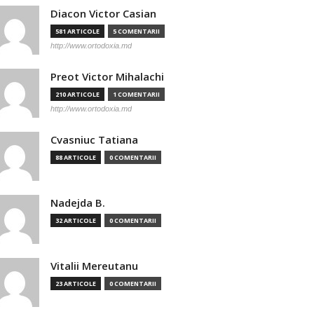
Diacon Victor Casian
581 ARTICOLE
5 COMENTARII
http://www.ortodoxia.md
Preot Victor Mihalachi
210 ARTICOLE
1 COMENTARII
http://www.ortodoxia.md
Cvasniuc Tatiana
88 ARTICOLE
0 COMENTARII
Nadejda B.
32 ARTICOLE
0 COMENTARII
Vitalii Mereutanu
23 ARTICOLE
0 COMENTARII