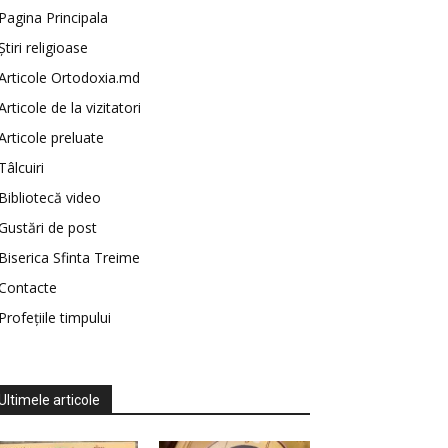
Pagina Principala
Știri religioase
Articole Ortodoxia.md
Articole de la vizitatori
Articole preluate
Tâlcuiri
Bibliotecă video
Gustări de post
Biserica Sfinta Treime
Contacte
Profețiile timpului
Ultimele articole