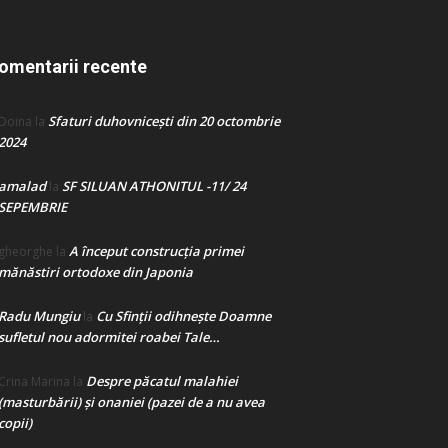
omentarii recente
Sfaturi duhovnicești din 20 octombrie
Doina
la
2024
amalad
SF SILUAN ATHONITUL -11/ 24
la
SEPEMBRIE
A început construcţia primei
gheorghe
la
mănăstiri ortodoxe din Japonia
Radu Mungiu
Cu Sfinții odihnește Doamne
la
sufletul nou adormitei roabei Tale…
Despre păcatul malahiei
Crina Marina
la
(masturbării) şi onaniei (pazei de a nu avea
copii)