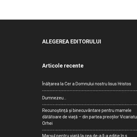
ALEGEREA EDITORULUI
Articole recente
Înălțarea la Cer a Domnului nostru Iisus Hristos
Dumnezeu…
Recunoștință și binecuvântare pentru mamele
dătătoare de viață – din partea preoților Vicariatu
Orhei
Marșul pentru viață la cea de-a II-a ediție în s.