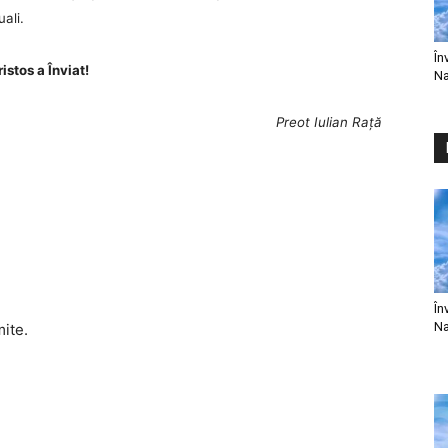
ali.
În
istos a Înviat!
Na
Preot Iulian Rață
În
Na
mite.