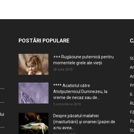
POSTĂRI POPULARE
C
+++ Rugăciune puternică pentru
St
momentele grele ale vieţii
Ar
28 iulie 2010
Ar
Pr
**** Acatistul către
Atotputernicul Dumnezeu, la
6.
vreme de necaz sau de...
Ru
5 octombrie 2010
Fă
lui
Despre păcatul malahiei
Po
(masturbării) şi onaniei (pazei de
a nu avea...
St