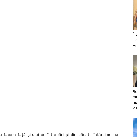
În
Do
Hr
Re
bi
ma
vi
u facem față șirului de întrebări și din păcate întârziem cu