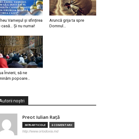
heu Vameșul și sfințirea
Aruncă grija ta spre
 casă… Și nu numai!
Domnul…
ua Învierii, să ne
minăm popoare…
Autorii noștri
Preot Iulian Raţă
3878 ARTICOLE
6 COMENTARII
http://www.ortodoxia.md