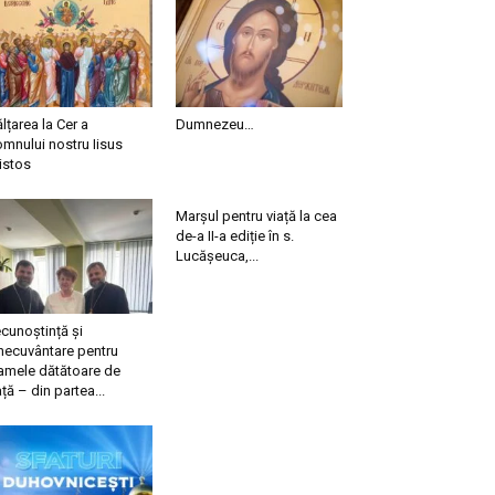
ălțarea la Cer a
Dumnezeu…
mnului nostru Iisus
istos
Marșul pentru viață la cea
de-a II-a ediție în s.
Lucășeuca,...
cunoștință și
necuvântare pentru
mele dătătoare de
ață – din partea...