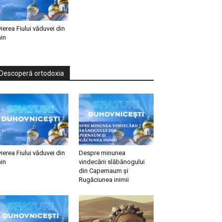
vierea Fiului văduvei din
in
Descoperă ortodoxia
vierea Fiului văduvei din
Despre minunea
in
vindecării slăbănogului
din Capernaum și
Rugăciunea inimii