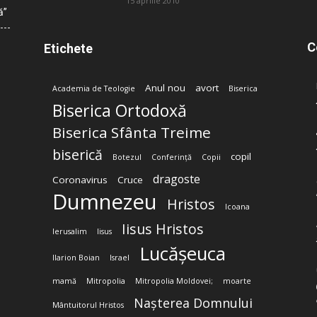
15 aprilie 2010
ă”
C
Etichete
Anul nou
avort
Academia de Teologie
Biserica
Biserica Ortodoxă
Biserica Sfânta Treime
biserică
copil
Botezul
Conferință
Copii
dragoste
Coronavirus
Cruce
Dumnezeu
Hristos
Icoana
Iisus Hristos
Ierusalim
Iisus
Lucășeuca
Ilarion Boian
Israel
mamă
Mitropolia
Mitropolia Moldovei;
moarte
Nașterea Domnului
Mântuitorul Hristos