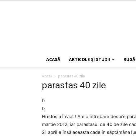
ACASĂ
ARTICOLE ŞI STUDII
RUGĂ
Acasă
parastas 40 zile
parastas 40 zile
0
0
Hristos a Înviat ! Am o întrebare despre par
martie 2012, iar parastasul de 40 de zile cad
21 aprilie însă aceasta cade în săptămâna l