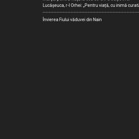
Lucășeuca, r-l Orhei: „Pentru viață, cu inimă curat
Învierea Fiului văduvei din Nain