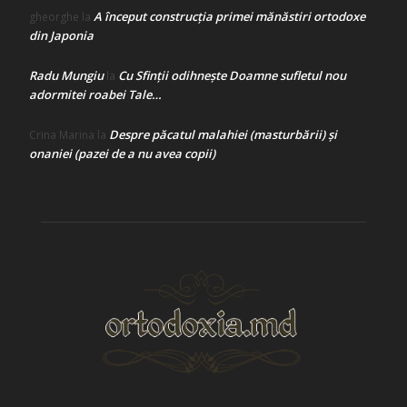
A început construcţia primei mănăstiri ortodoxe
gheorghe
la
din Japonia
Radu Mungiu
Cu Sfinții odihnește Doamne sufletul nou
la
adormitei roabei Tale…
Despre păcatul malahiei (masturbării) şi
Crina Marina
la
onaniei (pazei de a nu avea copii)