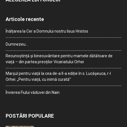
Articole recente
Înălțarea la Cer a Domnului nostru Iisus Hristos
Dumnezeu…
Recunoștință și binecuvântare pentru mamele dătătoare de
viață – din partea preoților Vicariatului Orhei
Marșul pentru viață la cea de-a II-a ediție în s. Lucășeuca, r-l
Orhei: „Pentru viață, cu inimă curată”
Învierea Fiului văduvei din Nain
POSTĂRI POPULARE