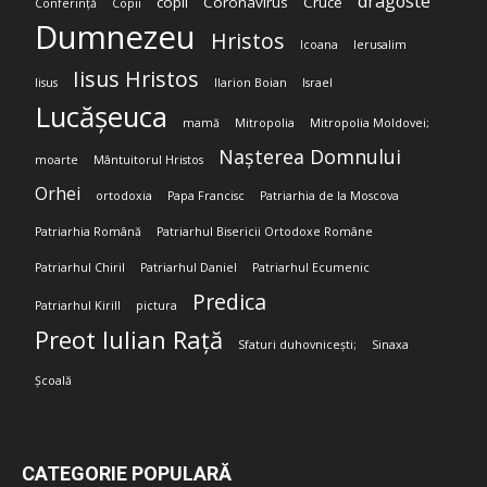
dragoste
copil
Coronavirus
Cruce
Conferință
Copii
Dumnezeu
Hristos
Icoana
Ierusalim
Iisus Hristos
Iisus
Ilarion Boian
Israel
Lucășeuca
mamă
Mitropolia
Mitropolia Moldovei;
Nașterea Domnului
moarte
Mântuitorul Hristos
Orhei
ortodoxia
Papa Francisc
Patriarhia de la Moscova
Patriarhia Română
Patriarhul Bisericii Ortodoxe Române
Patriarhul Chiril
Patriarhul Daniel
Patriarhul Ecumenic
Predica
Patriarhul Kirill
pictura
Preot Iulian Rață
Sfaturi duhovnicești;
Sinaxa
Școală
CATEGORIE POPULARĂ