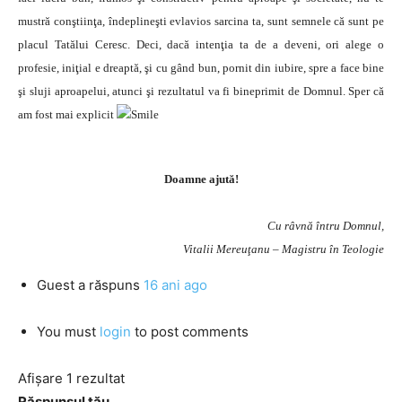
mustră conştiinţa, îndeplineşti evlavios sarcina ta, sunt semnele că sunt pe
placul Tatălui Ceresc. Deci, dacă intenţia ta de a deveni, ori alege o
profesie, iniţial e dreaptă, şi cu gând bun, pornit din iubire, spre a face bine
şi sluji aproapelui, atunci şi rezultatul va fi bineprimit de Domnul. Sper că
am fost mai explicit
Doamne ajută!
Cu râvnă întru Domnul,
Vitalii Mereuţanu – Magistru în Teologie
Guest
a răspuns
16 ani ago
You must
login
to post comments
Afișare 1 rezultat
Răspunsul tău