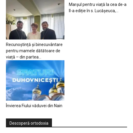
Marșul pentru viață la cea de-a
II-a ediție în s. Lucășeuca,...
Recunoștință și binecuvântare
pentru mamele dătătoare de
viață – din partea...
Învierea Fiului văduvei din Nain
Descoperă ortodoxia