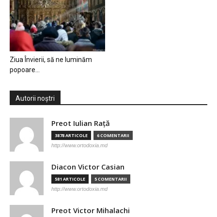
Ziua Învierii, să ne luminăm
popoare…
Autorii noștri
Preot Iulian Raţă
3878 ARTICOLE
6 COMENTARII
http://www.ortodoxia.md
Diacon Victor Casian
581 ARTICOLE
5 COMENTARII
http://www.ortodoxia.md
Preot Victor Mihalachi