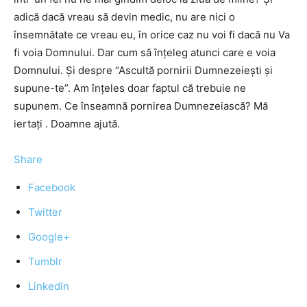
adică dacă vreau să devin medic, nu are nici o
însemnătate ce vreau eu, în orice caz nu voi fi dacă nu Va
fi voia Domnului. Dar cum să înţeleg atunci care e voia
Domnului. Şi despre “Ascultă pornirii Dumnezeieşti şi
supune-te”. Am înţeles doar faptul că trebuie ne
supunem. Ce înseamnă pornirea Dumnezeiască? Mă
iertaţi . Doamne ajută.
Share
Facebook
Twitter
Google+
Tumblr
LinkedIn