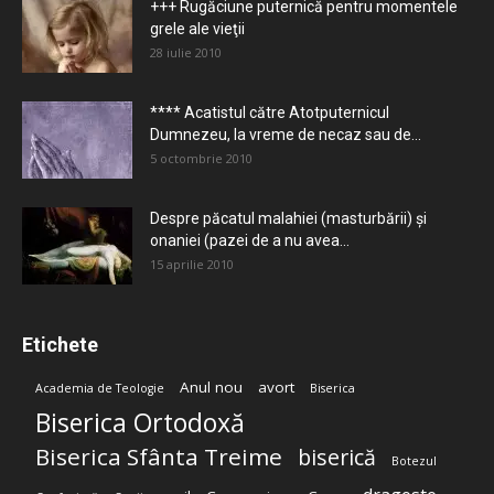
+++ Rugăciune puternică pentru momentele
grele ale vieţii
28 iulie 2010
**** Acatistul către Atotputernicul
Dumnezeu, la vreme de necaz sau de...
5 octombrie 2010
Despre păcatul malahiei (masturbării) şi
onaniei (pazei de a nu avea...
15 aprilie 2010
Etichete
Anul nou
avort
Academia de Teologie
Biserica
Biserica Ortodoxă
Biserica Sfânta Treime
biserică
Botezul