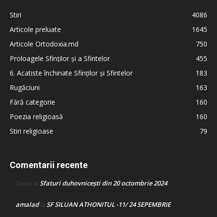
Stiri
4086
Articole preluate
1645
Articole Ortodoxia.md
750
Proloagele Sfinților și a Sfintelor
455
6. Acatiste închinate Sfinților și Sfintelor
183
Rugăciuni
163
Fără categorie
160
Poezia religioasă
160
Stiri religioase
79
Comentarii recente
Sfaturi duhovnicești din 20 octombrie 2024
Doina
la
amalad
SF SILUAN ATHONITUL -11/ 24 SEPEMBRIE
la