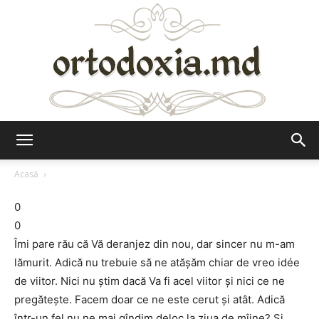
Ortodoxia.md
Acasă
0
0
Îmi pare rău că Vă deranjez din nou, dar sincer nu m-am
lămurit. Adică nu trebuie să ne atăşăm chiar de vreo idée
de viitor. Nici nu ştim dacă Va fi acel viitor şi nici ce ne
pregăteşte. Facem doar ce ne este cerut şi atât. Adică
într-un fel nu ne mai gîndim deloc la ziua de mîine? Şi