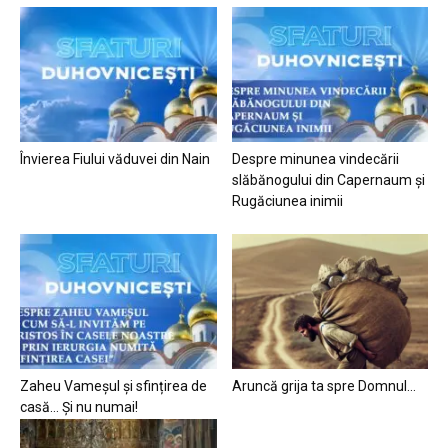
Învierea Fiului văduvei din Nain
Despre minunea vindecării
slăbănogului din Capernaum și
Rugăciunea inimii
Zaheu Vameșul și sfințirea de
Aruncă grija ta spre Domnul…
casă… Și nu numai!