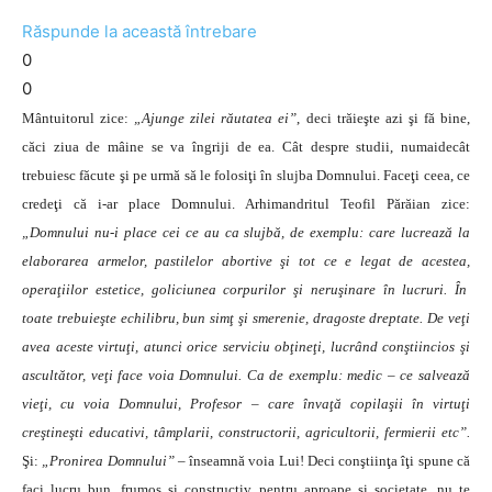
Răspunde la această întrebare
0
0
Mântuitorul zice:
„Ajunge zilei răutatea ei”
, deci trăieşte azi şi fă bine,
căci ziua de mâine se va îngriji de ea. Cât despre studii, numaidecât
trebuiesc făcute şi pe urmă să le folosiţi în slujba Domnului. Faceţi ceea, ce
credeţi că i-ar place Domnului. Arhimandritul Teofil Părăian zice:
„Domnului nu-i place cei ce au ca slujbă, de exemplu: care lucrează la
elaborarea armelor, pastilelor abortive şi tot ce e legat de acestea,
operaţiilor estetice, goliciunea corpurilor şi neruşinare în lucruri. În
toate trebuieşte echilibru, bun simţ şi smerenie, dragoste dreptate. De veţi
avea aceste virtuţi, atunci orice serviciu obţineţi, lucrând conştiincios şi
ascultător, veţi face voia Domnului. Ca de exemplu: medic – ce salvează
vieţi, cu voia Domnului, Profesor – care învaţă copilaşii în virtuţi
creştineşti educativi, tâmplarii, constructorii, agricultorii, fermierii etc”.
Şi:
„Pronirea Domnului”
– înseamnă voia Lui! Deci conştiinţa îţi spune că
faci lucru bun, frumos şi constructiv pentru aproape şi societate, nu te