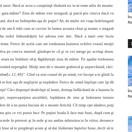
i să mori. Dacă ai avea o conştiinţă rînduită nu te-ai teme atîta de moarte.
ii gata mâine? Ziua de mâine este nesigură, şi parcă ştie cineva dacă va
În
ată, dacă ne îndreptăm aşa de puţin? Ah, de multe ori viaţa îndelungată
Na
 de am fi trăit cum se cuvine în lumea aceasta chiar şi numai o singură
dar rodul îmbunătăţirii lor adesea este mic. Dacă a muri este lucru
 vreme. Ferice de acela care are totdeauna înaintea ochilor ceasul morţii
ndva pe cineva murind, gîndeşte-te că şi tu vei merge pe acelaşi drum.
 seara nu îndrăzni să-ţi făgăduieşti ziua de mâine. Fii aşadar totdeauna
niciodată nepregătit. Mulţi mor de o moarte grabnică şi neprevăzută, căci:
ptăm(Lc 12, 40)”
. Cînd va sosi ceasul de pe urmă, vei începe a te gîndi la
 că ai fost aşa de neglijent şi nepăsător. Ferice de omul înţelept care îşi dă
orţii! Căci dispreţul desăvîrşit al lumii, dorinţa înflăcărată de a înainta în
În
Na
nţei, neprecupeţirea ascultării, lepădarea de sine şi îndurarea tuturor
ere de a ne putea bucura de o moarte fericită. Cît timp eşti sănătos, poţi
 nu ştiu ce vei putea face. Pe puţini boala îi face mai buni, după cum şi
încrede în prieteni şi în rude şi nu amîna mîntuirea ta în viitor, deoarece
 bine să te pregăteşti acum şi să dai întâietate faptelor bune, decît să te