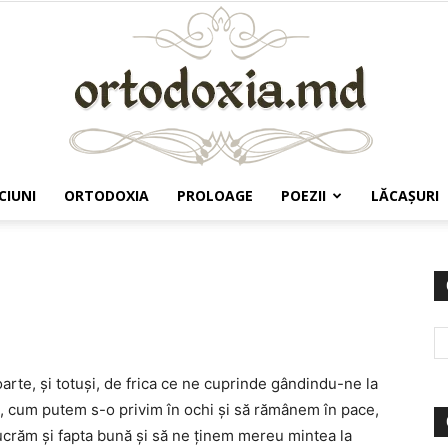
CIUNI
ORTODOXIA
PROLOAGE
POEZII
LĂCAŞURI
Ortodoxia.md
arte, şi totuşi, de frica ce ne cuprinde gândindu-ne la
, cum putem s-o privim în ochi şi să rămânem în pace,
lucrăm şi fapta bună şi să ne ţinem mereu mintea la