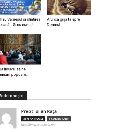
heu Vameșul și sfințirea
Aruncă grija ta spre
 casă… Și nu numai!
Domnul…
ua Învierii, să ne
minăm popoare…
Autorii noștri
Preot Iulian Raţă
3878 ARTICOLE
6 COMENTARII
http://www.ortodoxia.md