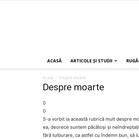
ACASĂ
ARTICOLE ŞI STUDII
RUGĂ
Acasă
Despre moarte
Despre moarte
0
0
S-a vorbit la această rubrică mult despre mo
ea, deorece suntem păcătoşi şi neîndreptaţi
fără tulburare, ca astfel cu îndemn bun, să 