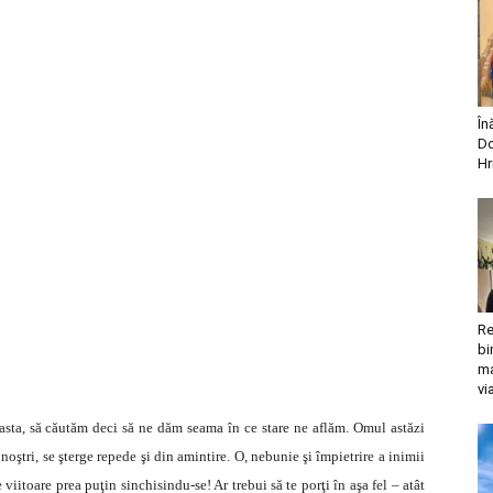
În
Do
Hr
Re
bi
ma
vi
easta, să căutăm deci să ne dăm seama în ce stare ne aflăm. Omul astăzi
noştri, se şterge repede şi din amintire. O, nebunie şi împietrire a inimii
iitoare prea puţin sinchisindu-se! Ar trebui să te porţi în aşa fel – atât