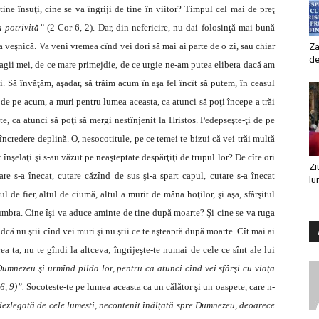
tine însuţi, cine se va îngriji de tine în viitor? Timpul cel mai de preţ
 potrivită”
(2 Cor 6, 2). Dar, din nefericire, nu dai folosinţă mai bună
ţa veşnică. Va veni vremea cînd vei dori să mai ai parte de o zi, sau chiar
Za
de
 dragii mei, de ce mare primejdie, de ce urgie ne-am putea elibera dacă am
i. Să învăţăm, aşadar, să trăim acum în aşa fel încît să putem, în ceasul
 de pe acum, a muri pentru lumea aceasta, ca atunci să poţi începe a trăi
e, ca atunci să poţi să mergi nestînjenit la Hristos. Pedepseşte-ţi de pe
încredere deplină. O, nesocotitule, pe ce temei te bizui că vei trăi multă
înşelaţi şi s-au văzut pe neaşteptate despărţiţi de trupul lor? De cîte ori
Zi
re s-a înecat, cutare căzînd de sus şi-a spart capul, cutare s-a înecat
lu
 de fier, altul de ciumă, altul a murit de mâna hoţilor, şi aşa, sfârşitul
 umbra. Cine îşi va aduce aminte de tine după moarte? Şi cine se va ruga
dcă nu ştii cînd vei muri şi nu ştii ce te aşteaptă după moarte. Cît mai ai
ea ta, nu te gîndi la altceva; îngrijeşte-te numai de cele ce sînt ale lui
 Dumnezeu şi urmînd pilda lor, pentru ca atunci cînd vei sfârşi cu viaţa
6, 9)”.
Socoteste-te pe lumea aceasta ca un călător şi un oaspete, care n-
dezlegată de cele lumesti, necontenit înălţată spre Dumnezeu, deoarece