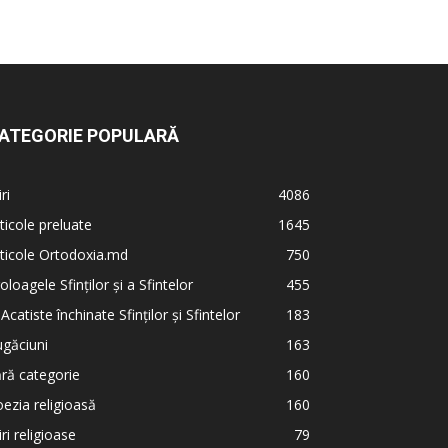
ATEGORIE POPULARĂ
iri
4086
ticole preluate
1645
ticole Ortodoxia.md
750
oloagele Sfinților și a Sfintelor
455
 Acatiste închinate Sfinților și Sfintelor
183
găciuni
163
ră categorie
160
ezia religioasă
160
iri religioase
79