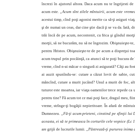
încrezi în ajutorul altora. Daca acum nu te îngrijesti de 
acum este.
„Acum sînt zilele mîntuirii, acum este vremea
acestui timp, cînd poţi agonisi merite ca să-ţi asiguri via
şi de numai un ceas, dar cine ştie dacă ţi se va da. Iată,
trăi încă de pe acum, necontenit, cu frica şi gîndul morţi
morţii, să ne bucurăm, nu să ne îngrozim. Obişnuieşte-te,
pentru Hristos. Obişnuieşte-te de pe acum a dispreţui toat
acum trupul prin pocăinţă, ca atunci să te poţi bucura de 
vreme, cînd n-ai măcar o singură zi asigurată? Câţi au fost 
ai auzit spunîndu-se: cutare a căzut lovit de sabie, cuta
mâncînd, cutare a murit jucând? Unul a murit de foc, altul
tuturor este moartea, iar viaţa oamenilor trece repede ca
pentru tine? Fă acum tot ce mai poţi face, dragul meu, fiin
vreme, strînge-ţi bogăţii nepieritoare. În afară de mîntuir
Dumnezeu.
„Fă-ţi acum prieteni, cinstind pe sfinţii lui
aceasta, ei să te primeasca în corturile cele veşnice (Lc 1
are grijă de lucrurile lumii.
„Păstrează-ţi pururea inima 