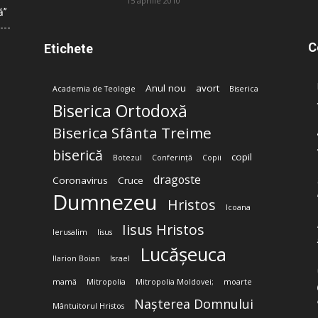
15 aprilie 2010
ă”
C
Etichete
Anul nou
avort
Academia de Teologie
Biserica
Biserica Ortodoxă
Biserica Sfânta Treime
biserică
copil
Botezul
Conferință
Copii
dragoste
Coronavirus
Cruce
Dumnezeu
Hristos
Icoana
Iisus Hristos
Ierusalim
Iisus
Lucășeuca
Ilarion Boian
Israel
mamă
Mitropolia
Mitropolia Moldovei;
moarte
Nașterea Domnului
Mântuitorul Hristos