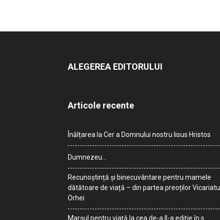
ALEGEREA EDITORULUI
Articole recente
Înălțarea la Cer a Domnului nostru Iisus Hristos
Dumnezeu…
Recunoștință și binecuvântare pentru mamele
dătătoare de viață – din partea preoților Vicariatu
Orhei
Marșul pentru viață la cea de-a II-a ediție în s.