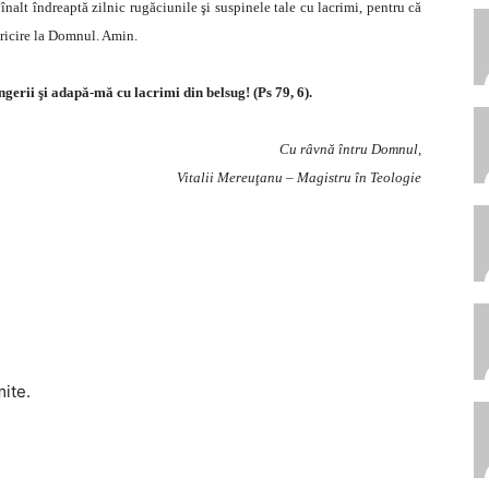
înalt îndreaptă zilnic rugăciunile şi suspinele tale cu lacrimi, pentru că
ericire la Domnul. Amin.
erii şi adapă-mă cu lacrimi din belsug! (Ps 79, 6).
Cu râvnă întru Domnul,
Vitalii Mereuţanu – Magistru în Teologie
mite.