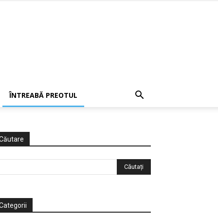
ÎNTREABĂ PREOTUL
Căutare
Categorii