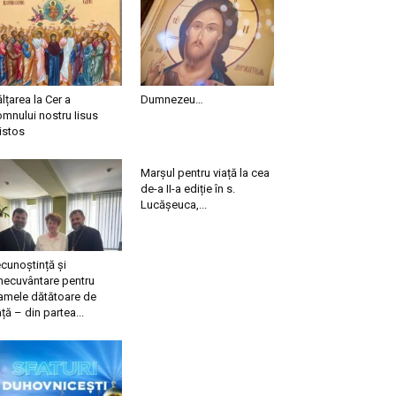
ălțarea la Cer a
Dumnezeu…
mnului nostru Iisus
istos
Marșul pentru viață la cea
de-a II-a ediție în s.
Lucășeuca,...
cunoștință și
necuvântare pentru
mele dătătoare de
ață – din partea...