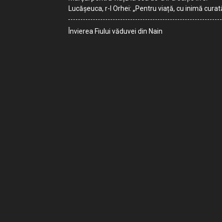
Lucășeuca, r-l Orhei: „Pentru viață, cu inimă curat
Învierea Fiului văduvei din Nain