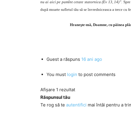
nu ai aici pe pamînt cetate statornica (Ev 13, 14)”.
Spre 
după moarte sufletul tău să se învredniceasca a trece cu f
Hraneşte-mă, Doamne, cu pâinea plâng
Guest
a răspuns
16 ani ago
You must
login
to post comments
Afișare 1 rezultat
Răspunsul tău
Te rog să te
autentifici
mai întâi pentru a tri