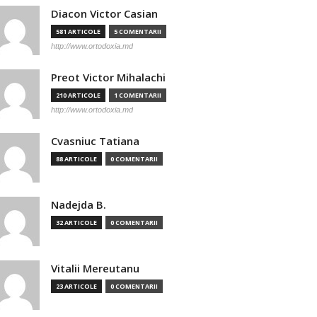
Diacon Victor Casian
581 ARTICOLE
5 COMENTARII
http://www.ortodoxia.md
Preot Victor Mihalachi
210 ARTICOLE
1 COMENTARII
http://www.ortodoxia.md
Cvasniuc Tatiana
88 ARTICOLE
0 COMENTARII
Nadejda B.
32 ARTICOLE
0 COMENTARII
Vitalii Mereutanu
23 ARTICOLE
0 COMENTARII