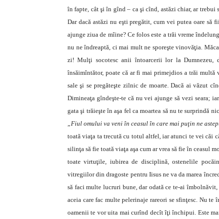
în fapte, cât şi în gînd – ca şi cînd, astăzi chiar, ar trebu
Dar dacă astăzi nu eşti pregătit, cum vei putea oare să f
ajunge ziua de mîine? Ce folos este a trăi vreme îndelung
nu ne îndreaptă, ci mai mult ne sporeşte vinovăţia. Măcar
zi! Mulţi socotesc anii întoarcerii lor la Dumnezeu, 
însăimîntător, poate că ar fi mai primejdios a trăi multă
sale şi se pregăteşte zilnic de moarte. Dacă ai văzut cî
Dimineaţa gîndeşte-te că nu vei ajunge să vezi seara; iar
gata şi trăieşte în aşa fel ca moartea să nu te surprindă 
„Fiul omului va veni în ceasul în care mai puţin ne aste
toată viaţa ta trecută cu totul altfel, iar atunci te vei căi
silinţa să fie toată viaţa aşa cum ar vrea să fie în ceasul m
toate virtuţile, iubirea de disciplină, ostenelile pocăi
vitregiilor din dragoste pentru Iisus ne va da marea încred
să faci multe lucruri bune, dar odată ce te-ai îmbolnăvit,
aceia care fac multe pelerinaje rareori se sfinţesc. Nu te 
oamenii te vor uita mai curînd decît îţi închipui. Este mai