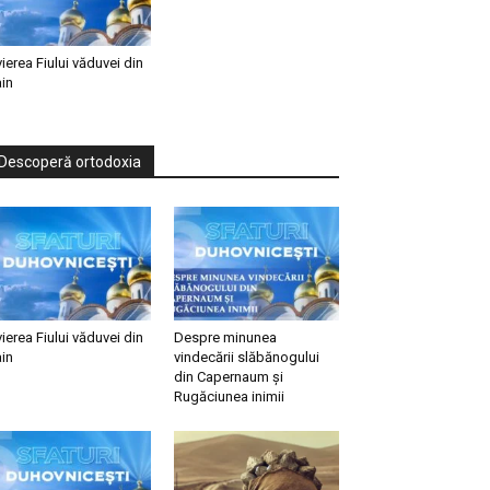
vierea Fiului văduvei din
in
Descoperă ortodoxia
vierea Fiului văduvei din
Despre minunea
in
vindecării slăbănogului
din Capernaum și
Rugăciunea inimii