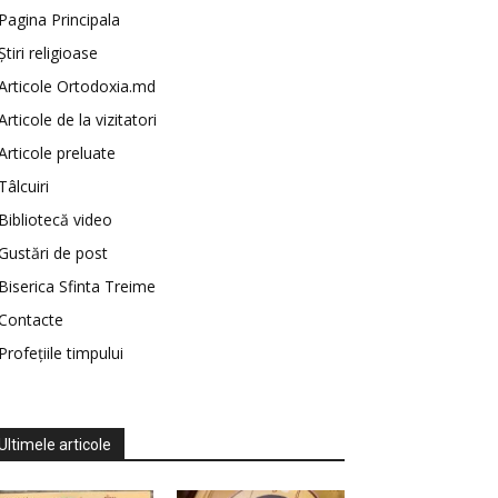
Pagina Principala
Știri religioase
Articole Ortodoxia.md
Articole de la vizitatori
Articole preluate
Tâlcuiri
Bibliotecă video
Gustări de post
Biserica Sfinta Treime
Contacte
Profețiile timpului
Ultimele articole