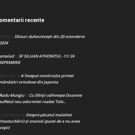
omentarii recente
Sfaturi duhovnicești din 20 octombrie
Doina
la
2024
amalad
SF SILUAN ATHONITUL -11/ 24
la
SEPEMBRIE
A început construcţia primei
gheorghe
la
mănăstiri ortodoxe din Japonia
Radu Mungiu
Cu Sfinții odihnește Doamne
la
sufletul nou adormitei roabei Tale…
Despre păcatul malahiei
Crina Marina
la
(masturbării) şi onaniei (pazei de a nu avea
copii)