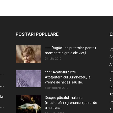
POSTĂRI POPULARE
C
+++ Rugăciune puternică pentru
St
momentele grele ale vieţii
Ar
28 iulie 2010
Ar
Pr
**** Acatistul către
Atotputernicul Dumnezeu, la
6.
vreme de necaz sau de...
Ru
5 octombrie 2010
Fă
lui
Despre păcatul malahiei
Po
(masturbării) şi onaniei (pazei de
a nu avea...
St