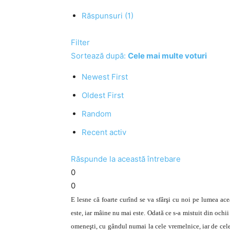
Răspunsuri (1)
Filter
Sortează după:
Cele mai multe voturi
Newest First
Oldest First
Random
Recent activ
Răspunde la această întrebare
0
0
E lesne că foarte curînd se va sfârşi cu noi pe lumea ac
este, iar mâine nu mai este. Odată ce s-a mistuit din ochii 
omeneşti, cu gândul numai la cele vremelnice, iar de cele v