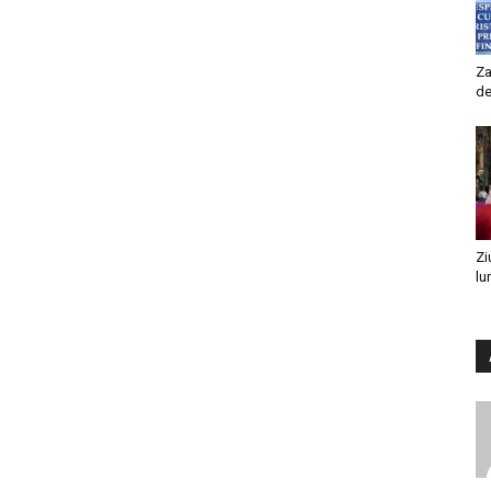
Za
de
Zi
lu