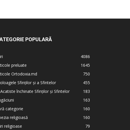
ATEGORIE POPULARĂ
iri
4086
ticole preluate
1645
ticole Ortodoxia.md
750
oloagele Sfinților și a Sfintelor
455
 Acatiste închinate Sfinților și Sfintelor
183
găciuni
163
ră categorie
160
ezia religioasă
160
iri religioase
79