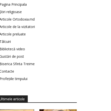
Pagina Principala
Știri religioase
Articole Ortodoxia.md
Articole de la vizitatori
Articole preluate
Tâlcuiri
Bibliotecă video
Gustări de post
Biserica Sfinta Treime
Contacte
Profețiile timpului
Ultimele articole