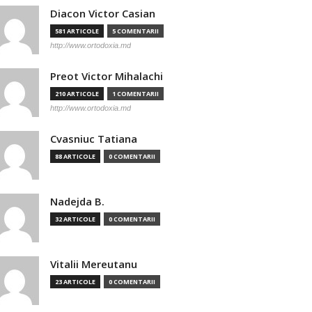
Diacon Victor Casian
581 ARTICOLE
5 COMENTARII
http://www.ortodoxia.md
Preot Victor Mihalachi
210 ARTICOLE
1 COMENTARII
http://www.ortodoxia.md
Cvasniuc Tatiana
88 ARTICOLE
0 COMENTARII
Nadejda B.
32 ARTICOLE
0 COMENTARII
Vitalii Mereutanu
23 ARTICOLE
0 COMENTARII