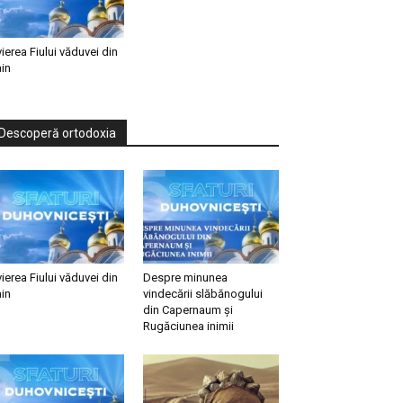
vierea Fiului văduvei din
in
Descoperă ortodoxia
vierea Fiului văduvei din
Despre minunea
in
vindecării slăbănogului
din Capernaum și
Rugăciunea inimii