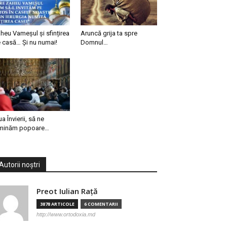
heu Vameșul și sfințirea
Aruncă grija ta spre
 casă… Și nu numai!
Domnul…
ua Învierii, să ne
minăm popoare…
Autorii noștri
Preot Iulian Raţă
3878 ARTICOLE
6 COMENTARII
http://www.ortodoxia.md