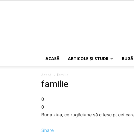
ACASĂ
ARTICOLE ŞI STUDII
RUGĂ
Acasă
familie
familie
0
0
Buna ziua, ce rugăciune să citesc pt cei car
Share