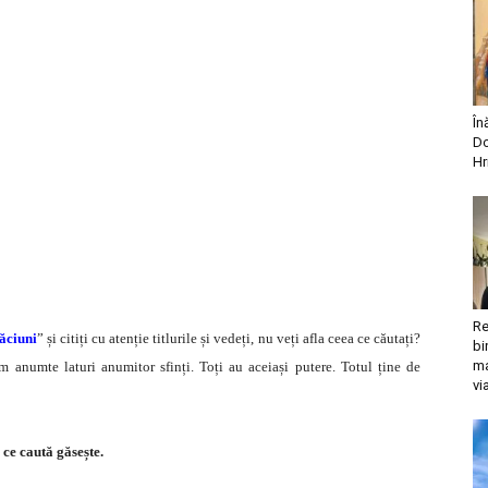
În
Do
Hr
Re
găciuni
” și citiți cu atenție titlurile și vedeți, nu veți afla ceea ce căutați?
bi
ma
 anumte laturi anumitor sfinți. Toți au aceiași putere. Totul ține de
vi
 ce caută găsește.