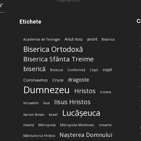
15 aprilie 2010
ă”
C
Etichete
Anul nou
avort
Academia de Teologie
Biserica
Biserica Ortodoxă
Biserica Sfânta Treime
biserică
copil
Botezul
Conferință
Copii
dragoste
Coronavirus
Cruce
Dumnezeu
Hristos
Icoana
Iisus Hristos
Ierusalim
Iisus
Lucășeuca
Ilarion Boian
Israel
mamă
Mitropolia
Mitropolia Moldovei;
moarte
Nașterea Domnului
Mântuitorul Hristos