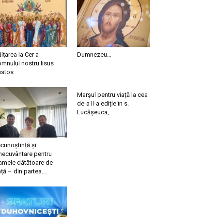
ălțarea la Cer a
Dumnezeu…
mnului nostru Iisus
istos
Marșul pentru viață la cea
de-a II-a ediție în s.
Lucășeuca,...
cunoștință și
necuvântare pentru
mele dătătoare de
ață – din partea...