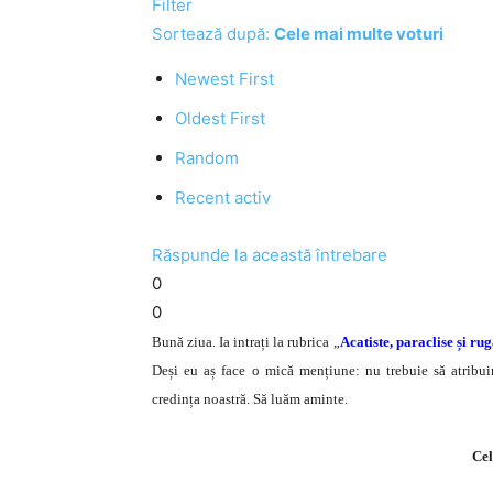
Filter
Sortează după:
Cele mai multe voturi
Newest First
Oldest First
Random
Recent activ
Răspunde la această întrebare
0
0
Bună ziua. Ia intrați la rubrica „
Acatiste, paraclise și ru
Deși eu aș face o mică mențiune: nu trebuie să atribuim
credința noastră. Să luăm aminte.
Cel