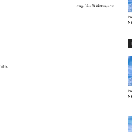
mag. Vitalii Mereuțanu
În
Na
mite.
În
Na