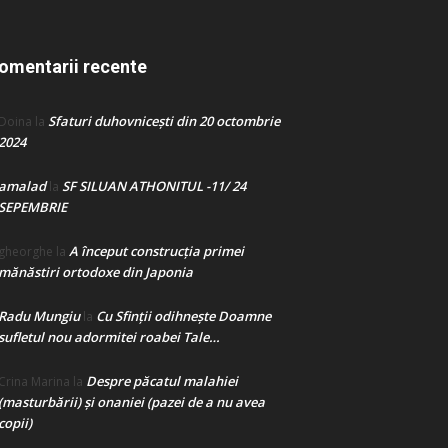
omentarii recente
Sfaturi duhovnicești din 20 octombrie
Doina
la
2024
amalad
SF SILUAN ATHONITUL -11/ 24
la
SEPEMBRIE
A început construcţia primei
gheorghe
la
mănăstiri ortodoxe din Japonia
Radu Mungiu
Cu Sfinții odihnește Doamne
la
sufletul nou adormitei roabei Tale…
Despre păcatul malahiei
Crina Marina
la
(masturbării) şi onaniei (pazei de a nu avea
copii)