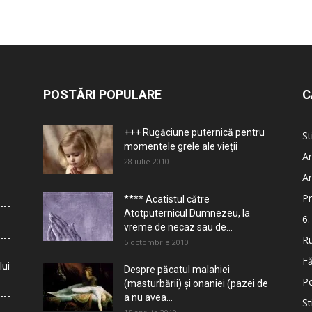
POSTĂRI POPULARE
C
+++ Rugăciune puternică pentru
St
momentele grele ale vieţii
Ar
28 iulie 2010
Ar
Pr
**** Acatistul către
Atotputernicul Dumnezeu, la
6.
vreme de necaz sau de...
Ru
5 octombrie 2010
Fă
lui
Despre păcatul malahiei
Po
(masturbării) şi onaniei (pazei de
a nu avea...
St