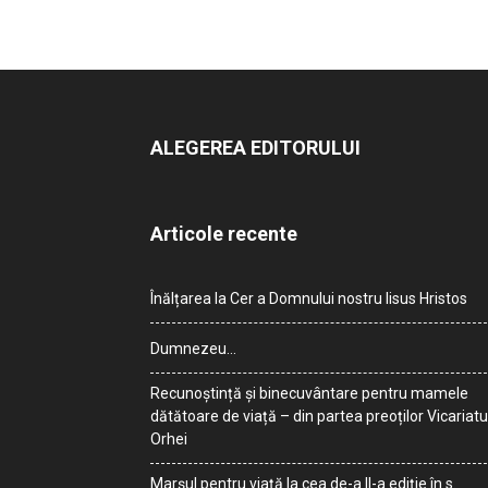
ALEGEREA EDITORULUI
Articole recente
Înălțarea la Cer a Domnului nostru Iisus Hristos
Dumnezeu…
Recunoștință și binecuvântare pentru mamele
dătătoare de viață – din partea preoților Vicariatu
Orhei
Marșul pentru viață la cea de-a II-a ediție în s.