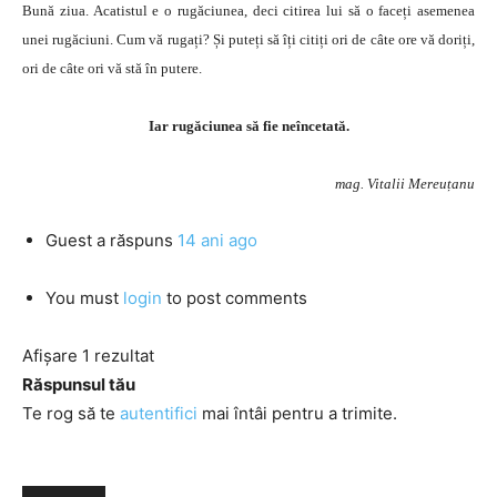
Bună ziua. Acatistul e o rugăciunea, deci citirea lui să o faceți asemenea
unei rugăciuni. Cum vă rugați? Și puteți să îți citiți ori de câte ore vă doriți,
ori de câte ori vă stă în putere.
Iar rugăciunea să fie neîncetată.
mag. Vitalii Mereuțanu
Guest
a răspuns
14 ani ago
You must
login
to post comments
Afișare 1 rezultat
Răspunsul tău
Te rog să te
autentifici
mai întâi pentru a trimite.