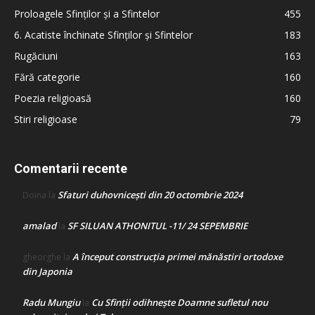
Proloagele Sfinților și a Sfintelor
455
6. Acatiste închinate Sfinților și Sfintelor
183
Rugăciuni
163
Fără categorie
160
Poezia religioasă
160
Stiri religioase
79
Comentarii recente
Sfaturi duhovnicești din 20 octombrie 2024
Doina
la
amalad
SF SILUAN ATHONITUL -11/ 24 SEPEMBRIE
la
A început construcţia primei mănăstiri ortodoxe
gheorghe
la
din Japonia
Radu Mungiu
Cu Sfinții odihnește Doamne sufletul nou
la