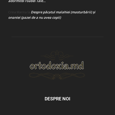
adormitei roabei Tale…
Despre păcatul malahiei (masturbării) şi
Crina Marina
la
onaniei (pazei de a nu avea copii)
DESPRE NOI