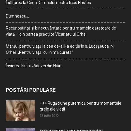
Înălțarea la Cer a Domnului nostru Iisus Hristos
Dumnezeu…
Recunoștință și binecuvântare pentru mamele dătătoare de
viață – din partea preoților Vicariatului Orhei
Marșul pentru viață la cea de-a II-a ediție în s. Lucășeuca, r-l
Orhei: „Pentru viață, cu inimă curată”
Învierea Fiului văduvei din Nain
POSTĂRI POPULARE
+++ Rugăciune puternică pentru momentele
grele ale vieţii
28 iulie 2010