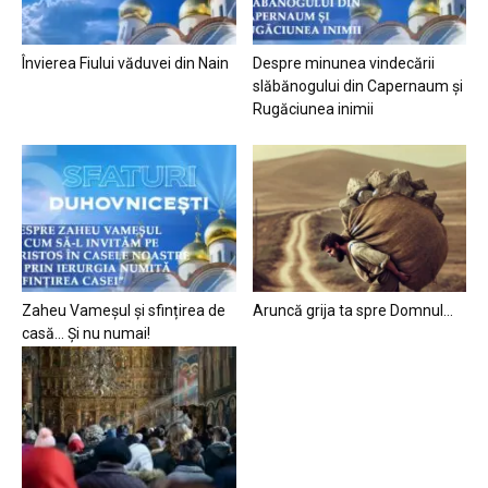
Învierea Fiului văduvei din Nain
Despre minunea vindecării
slăbănogului din Capernaum și
Rugăciunea inimii
Zaheu Vameșul și sfințirea de
Aruncă grija ta spre Domnul…
casă… Și nu numai!