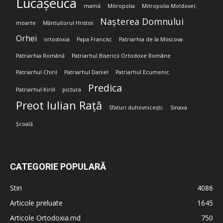
Lucășeuca
mamă
Mitropolia
Mitropolia Moldovei;
Nașterea Domnului
moarte
Mântuitorul Hristos
Orhei
ortodoxia
Papa Francisc
Patriarhia de la Moscova
Patriarhia Română
Patriarhul Bisericii Ortodoxe Române
Patriarhul Chiril
Patriarhul Daniel
Patriarhul Ecumenic
Predica
Patriarhul Kirill
pictura
Preot Iulian Rață
Sfaturi duhovnicești;
Sinaxa
Școală
CATEGORIE POPULARĂ
Stiri
4086
Articole preluate
1645
Articole Ortodoxia.md
750