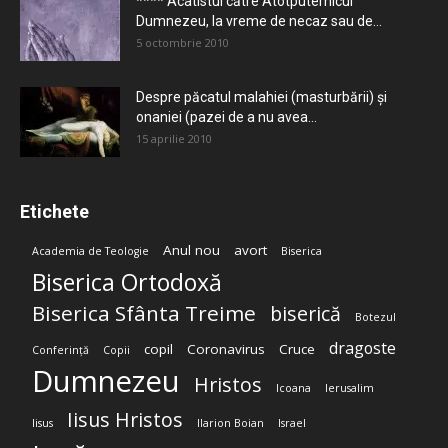
**** Acatistul către Atotputernicul
Dumnezeu, la vreme de necaz sau de...
5 octombrie 2010
Despre păcatul malahiei (masturbării) şi
onaniei (pazei de a nu avea...
15 aprilie 2010
Etichete
Anul nou
avort
Academia de Teologie
Biserica
Biserica Ortodoxă
Biserica Sfânta Treime
biserică
Botezul
dragoste
copil
Coronavirus
Cruce
Conferință
Copii
Dumnezeu
Hristos
Icoana
Ierusalim
Iisus Hristos
Iisus
Ilarion Boian
Israel