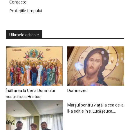
Contacte
Profețiile timpului
Ultimele articole
Înălțarea la Cer a Domnului
Dumnezeu…
nostru Iisus Hristos
Marșul pentru viață la cea de-a
II-a ediție în s. Lucășeuca,...