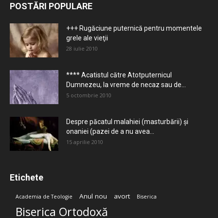
POSTĂRI POPULARE
+++ Rugăciune puternică pentru momentele
grele ale vieţii
28 iulie 2010
**** Acatistul către Atotputernicul
Dumnezeu, la vreme de necaz sau de...
5 octombrie 2010
Despre păcatul malahiei (masturbării) şi
onaniei (pazei de a nu avea...
15 aprilie 2010
Etichete
Anul nou
avort
Academia de Teologie
Biserica
Biserica Ortodoxă