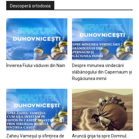
Descoperă ortodoxia
Învierea Fiului văduvei din Nain
Despre minunea vindecării
slăbănogului din Capernaum și
Rugăciunea inimii
Zaheu Vameșul și sfințirea de
Aruncă grija ta spre Domnul…