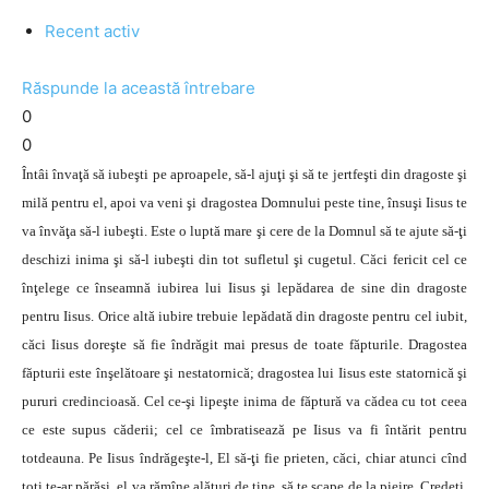
Recent activ
Răspunde la această întrebare
0
0
Întâi învaţă să iubeşti pe aproapele, să-l ajuţi şi să te jertfeşti din dragoste şi
milă pentru el, apoi va veni şi dragostea Domnului peste tine, însuşi Iisus te
va învăţa să-l iubeşti. Este o luptă mare şi cere de la Domnul să te ajute să-ţi
deschizi inima şi să-l iubeşti din tot sufletul şi cugetul. Căci fericit cel ce
înţelege ce înseamnă iubirea lui Iisus şi lepădarea de sine din dragoste
pentru Iisus. Orice altă iubire trebuie lepădată din dragoste pentru cel iubit,
căci Iisus doreşte să fie îndrăgit mai presus de toate făpturile. Dragostea
făpturii este înşelătoare şi nestatornică; dragostea lui Iisus este statornică şi
pururi credincioasă. Cel ce-şi lipeşte inima de făptură va cădea cu tot ceea
ce este supus căderii; cel ce îmbratisează pe Iisus va fi întărit pentru
totdeauna. Pe Iisus îndrăgeşte-l, El să-ţi fie prieten, căci, chiar atunci cînd
toţi te-ar părăsi, el va rămîne alături de tine, să te scape de la pieire. Credeţi,