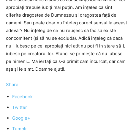
apropiaţi trebuie iubiţi mai puţin. Am înţeles că sînt
diferite dragostea de Dumnezeu şi dragostea faţă de
oameni. Sau poate doar nu înţeleg corect sensul la aceast
adevăr? Nu înţeleg de ce nu reuşesc să fac să existe
concomitent (şi să nu se excludă). Adică înţeleg că dacă
nu-i iubesc pe cei apropiaţi nici atît nu pot fi în stare să-L
iubesc pe creatorul lor. Atunci se primeşte că nu iubesc
pe nimeni… Mă iertaţi că s-a primit cam încurcat, dar cam
aşa şi le simt. Doamne ajută.
Share
Facebook
Twitter
Google+
Tumblr