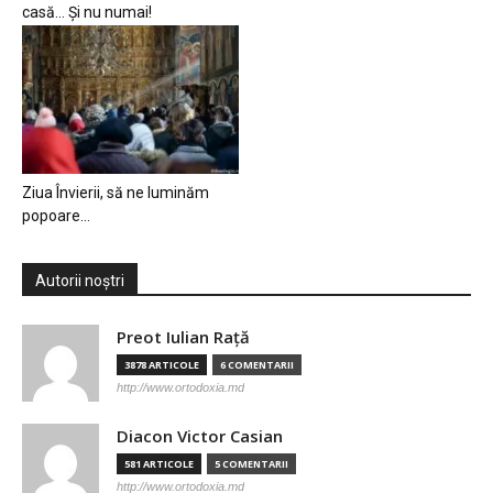
casă… Și nu numai!
Ziua Învierii, să ne luminăm
popoare…
Autorii noștri
Preot Iulian Raţă
3878 ARTICOLE
6 COMENTARII
http://www.ortodoxia.md
Diacon Victor Casian
581 ARTICOLE
5 COMENTARII
http://www.ortodoxia.md