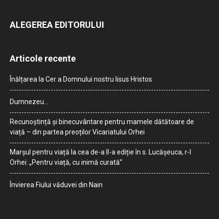
ALEGEREA EDITORULUI
Articole recente
Înălțarea la Cer a Domnului nostru Iisus Hristos
Dumnezeu…
Recunoștință și binecuvântare pentru mamele dătătoare de
viață – din partea preoților Vicariatului Orhei
Marșul pentru viață la cea de-a II-a ediție în s. Lucășeuca, r-l
Orhei: „Pentru viață, cu inimă curată”
Învierea Fiului văduvei din Nain