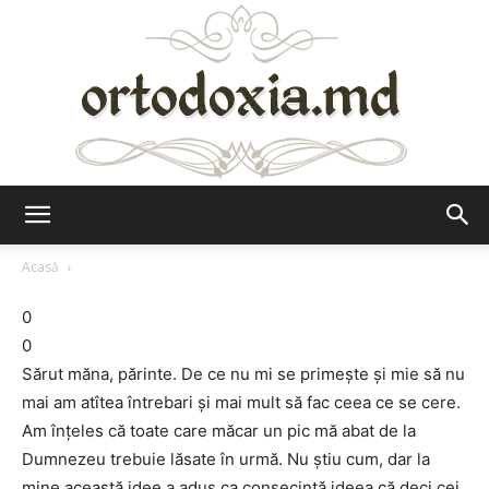
Ortodoxia.md
Acasă
0
0
Sărut măna, părinte. De ce nu mi se primeşte şi mie să nu
mai am atîtea întrebari şi mai mult să fac ceea ce se cere.
Am înţeles că toate care măcar un pic mă abat de la
Dumnezeu trebuie lăsate în urmă. Nu ştiu cum, dar la
mine această idee a adus ca consecinţă ideea că deci cei