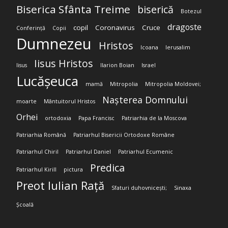
Biserica Sfânta Treime
biserică
Botezul
dragoste
copil
Coronavirus
Cruce
Conferință
Copii
Dumnezeu
Hristos
Icoana
Ierusalim
Iisus Hristos
Iisus
Ilarion Boian
Israel
Lucășeuca
mamă
Mitropolia
Mitropolia Moldovei;
Nașterea Domnului
moarte
Mântuitorul Hristos
Orhei
ortodoxia
Papa Francisc
Patriarhia de la Moscova
Patriarhia Română
Patriarhul Bisericii Ortodoxe Române
Patriarhul Chiril
Patriarhul Daniel
Patriarhul Ecumenic
Predica
Patriarhul Kirill
pictura
Preot Iulian Rață
Sfaturi duhovnicești;
Sinaxa
Școală