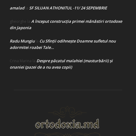
amalad
SF SILUAN ATHONITUL -11/ 24 SEPEMBRIE
la
A început construcţia primei mănăstiri ortodoxe
gheorghe
la
din Japonia
Radu Mungiu
Cu Sfinții odihnește Doamne sufletul nou
la
adormitei roabei Tale…
Despre păcatul malahiei (masturbării) şi
Crina Marina
la
onaniei (pazei de a nu avea copii)