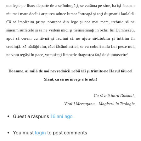
ocoleşte pe Iisus, departe de a se îmbogăţi, se vatăma pe sine, ba îşi face un
rău mai mare decît i-ar putea aduce lumea întreagă şi toţi duşmanii laolaltă.
Că să împlinim prima poruncă din lege şi cea mai mare, trebuie să ne
smerim sufletele şi să ne vedem mici şi neînsemnaţi în ochii lui Dumnezeu,
apoi să cerem cu râvnă şi lacrimi să ne ajute să-Liubim şi întărim în
credinţă. Să nădăjduim, căci făcând astfel, se va coborî mila Lui peste noi,
ne vom regăsi în pace, vom simţi limpede dragostea faţă de dumnezeire!
Doamne, ai milă de noi nevrednicii robii tăi şi trimite-ne Harul tău cel
Sfânt, ca să ne înveţe a te iubi!
Cu râvnă întru Domnul,
Vitalii Mereuţanu – Magistru în Teologie
Guest
a răspuns
16 ani ago
You must
login
to post comments