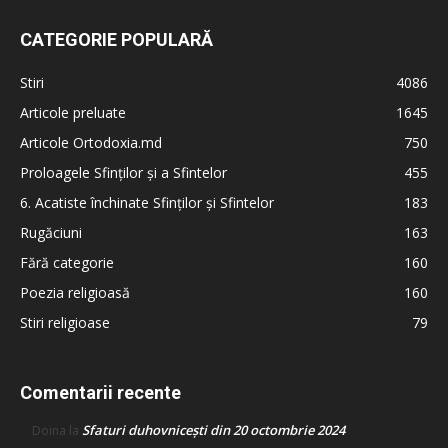
CATEGORIE POPULARĂ
Stiri
4086
Articole preluate
1645
Articole Ortodoxia.md
750
Proloagele Sfinților și a Sfintelor
455
6. Acatiste închinate Sfinților și Sfintelor
183
Rugăciuni
163
Fără categorie
160
Poezia religioasă
160
Stiri religioase
79
Comentarii recente
Sfaturi duhovnicești din 20 octombrie 2024
Doina
la