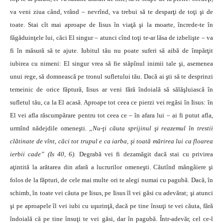
va veni ziua când, vrând – nevrînd, va trebui să te desparţi de toţi şi de
toate. Stai cît mai aproape de Iisus în viaţă şi la moarte, încrede-te în
făgăduinţele lui, căci El singur – atunci cînd toţi te-ar lăsa de izbelişte – va
fi în măsură să te ajute. Iubitul tău nu poate suferi să aibă de împărţit
iubirea cu nimeni: El singur vrea să fie stăpînul inimii tale şi, asemenea
unui rege, să domnească pe tronul sufletului tău. Dacă ai şti să te desprinzi
temeinic de orice făptură, Iisus ar veni fără îndoială să sălăşluiască în
sufletul tău, ca la El acasă. Aproape tot ceea ce pierzi vei regăsi în Iisus: în
El vei afla răscumpărare pentru tot ceea ce – în afara lui – ai fi putut afla,
urmînd nădejdile omeneşti.
„Nu-ţi căuta sprijinul şi reazemul în trestii
clătinate de vînt, căci tot trupul e ca iarba, şi toată mărirea lui ca floarea
ierbii cade” (Is 40, 6).
Degrabă vei fi dezamăgit dacă stai cu privirea
aţintită la arătarea din afară a lucrurilor omeneşti. Căutînd mângâiere şi
folos de la făpturi, de cele mai multe ori te alegi numai cu pagubă. Dacă, în
schimb, în toate vei căuta pe Iisus, pe Iisus îl vei găsi cu adevărat; şi atunci
şi pe aproapele îl vei iubi cu uşurinţă, dacă pe tine însuţi te vei căuta, fără
îndoială că pe tine însuţi te vei găsi, dar în pagubă. Într-adevăr, cel ce-l