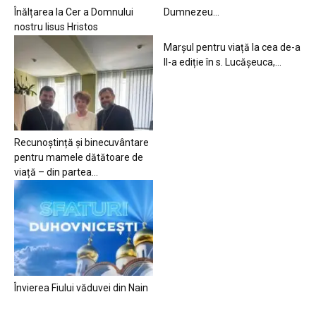
Înălțarea la Cer a Domnului
Dumnezeu…
nostru Iisus Hristos
Marșul pentru viață la cea de-a
II-a ediție în s. Lucășeuca,...
Recunoștință și binecuvântare
pentru mamele dătătoare de
viață – din partea...
Învierea Fiului văduvei din Nain