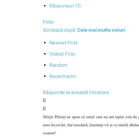
Răspunsuri (1)
Filter
Sortează după:
Cele mai multe voturi
Newest First
Oldest First
Random
Recent activ
Răspunde la această întrebare
0
0
Sfinții Părinți ne spun că omul care nu are ispite este de
sunt încercări, dar totodată, înarmați-vă și cu multă răbda
voastre!