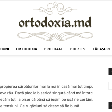
CIUNI
ORTODOXIA
PROLOAGE
POEZII
LĂCAŞURI
Ortodoxia.md
propierea sărbătorilor mai la noi în casă mai tot timpul
eva rău. Dacă plec la biserică singură când mă întorc
ecăm toți la biserică până să ieșim pe ușă ne certăm.
e tensiuni. Ce rugăciuni să citesc să fie bună