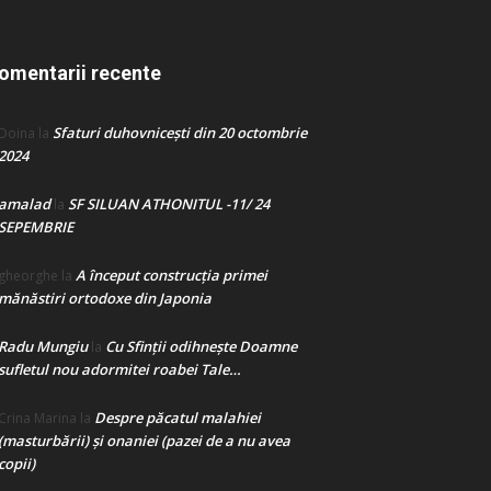
omentarii recente
Sfaturi duhovnicești din 20 octombrie
Doina
la
2024
amalad
SF SILUAN ATHONITUL -11/ 24
la
SEPEMBRIE
A început construcţia primei
gheorghe
la
mănăstiri ortodoxe din Japonia
Radu Mungiu
Cu Sfinții odihnește Doamne
la
sufletul nou adormitei roabei Tale…
Despre păcatul malahiei
Crina Marina
la
(masturbării) şi onaniei (pazei de a nu avea
copii)