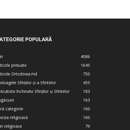
ATEGORIE POPULARĂ
iri
4086
ticole preluate
1645
ticole Ortodoxia.md
750
oloagele Sfinților și a Sfintelor
455
 Acatiste închinate Sfinților și Sfintelor
183
găciuni
163
ră categorie
160
ezia religioasă
160
iri religioase
79