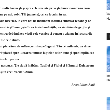
nalte locuieşti şi spre cele smerite priveşti, binecuvântează casa
În
ne pe noi, robii Tăi (numele), cei ce locuim în ea.
Na
oua biserică, în care noi ne închinăm înaintea sfintelor icoane şi ne
ră şi înmulţeşte în ea toate bunătăţile, ca să uităm de grijile şi
ntru dobândirea vieţii cele veşnice şi pentru a ajunge în locaşurile
Tale cele sfinte.
i pierzător de suflete, trimite pe îngerul Tău cel milostiv, ca să ne
văţuiască spre lucrarea tuturos faptelor celor bune şi spre împlinirea
fintelor porunci.
 nostru, şi Ţie slavă înălţăm, Tatălui şi Fiului şi Sfântului Duh, acum
şi în vecii vecilor. Amin.
În
Na
Preot Iulian Rață