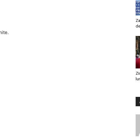
Za
de
mite.
Zi
lu