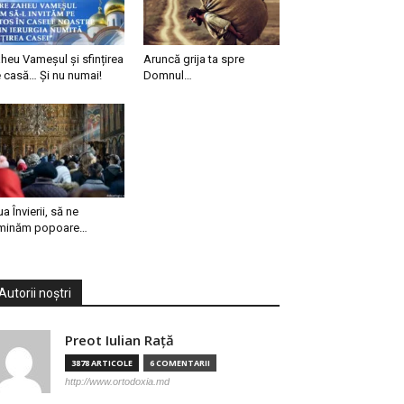
heu Vameșul și sfințirea
Aruncă grija ta spre
 casă… Și nu numai!
Domnul…
ua Învierii, să ne
minăm popoare…
Autorii noștri
Preot Iulian Raţă
3878 ARTICOLE
6 COMENTARII
http://www.ortodoxia.md