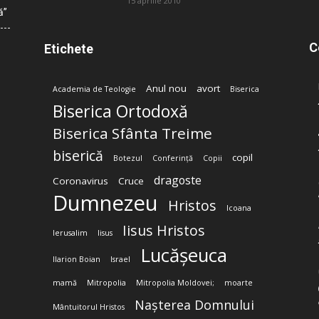
15 aprilie 2010
ă”
C
Etichete
Anul nou
avort
Academia de Teologie
Biserica
Biserica Ortodoxă
Biserica Sfânta Treime
biserică
copil
Botezul
Conferință
Copii
dragoste
Coronavirus
Cruce
Dumnezeu
Hristos
Icoana
Iisus Hristos
Ierusalim
Iisus
Lucășeuca
Ilarion Boian
Israel
mamă
Mitropolia
Mitropolia Moldovei;
moarte
Nașterea Domnului
Mântuitorul Hristos