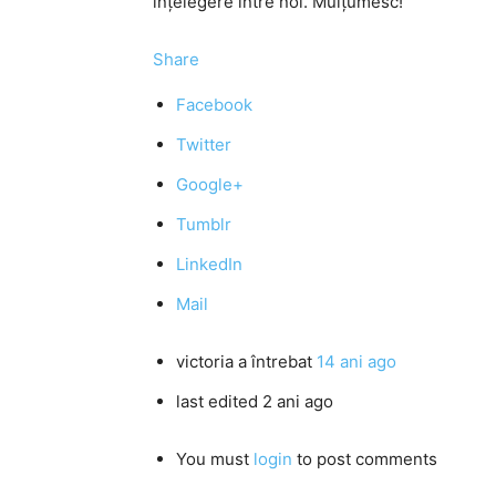
înțelegere între noi. Mulțumesc!
Share
Facebook
Twitter
Google+
Tumblr
LinkedIn
Mail
victoria
a întrebat
14 ani ago
last edited 2 ani ago
You must
login
to post comments