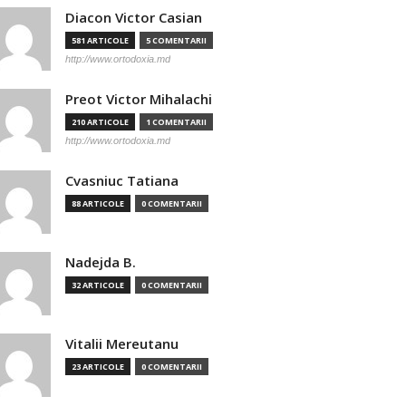
Diacon Victor Casian
581 ARTICOLE
5 COMENTARII
http://www.ortodoxia.md
Preot Victor Mihalachi
210 ARTICOLE
1 COMENTARII
http://www.ortodoxia.md
Cvasniuc Tatiana
88 ARTICOLE
0 COMENTARII
Nadejda B.
32 ARTICOLE
0 COMENTARII
Vitalii Mereutanu
23 ARTICOLE
0 COMENTARII