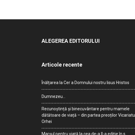
ALEGEREA EDITORULUI
Articole recente
Înălțarea la Cer a Domnului nostru Iisus Hristos
Dumnezeu…
Recunoștință și binecuvântare pentru mamele
dătătoare de viață – din partea preoților Vicariatu
Orhei
Marșul pentru viață la cea de-a II-a ediție în s.