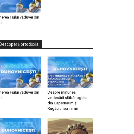
vierea Fiului văduvei din
in
Descoperă ortodoxia
vierea Fiului văduvei din
Despre minunea
in
vindecării slăbănogului
din Capernaum și
Rugăciunea inimii