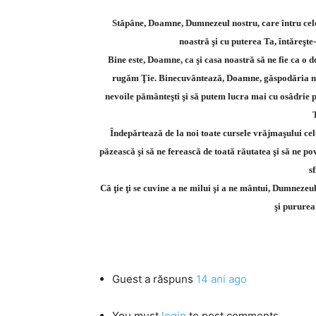
Stăpâne, Doamne, Dumnezeul nostru, care întru cele î
noastră şi cu puterea Ta, întăreşte-
Bine este, Doamne, ca şi casa noastră să ne fie ca o d
rugăm Ţie. Binecuvântează, Doamne, găspodăria noast
nevoile pământeşti şi să putem lucra mai cu osâdrie pe
Îndepărtează de la noi toate cursele vrăjmaşului celu
păzească şi să ne ferească de toată răutatea şi să ne po
s
Că ţie ţi se cuvine a ne milui şi a ne mântui, Dumnezeul
şi pururea 
Guest
a răspuns
14 ani ago
You must
login
to post comments