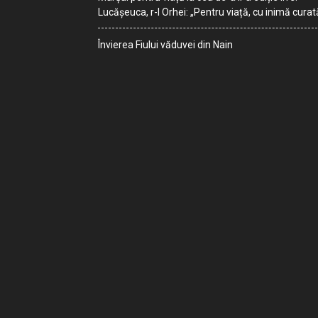
Lucășeuca, r-l Orhei: „Pentru viață, cu inimă curat
Învierea Fiului văduvei din Nain