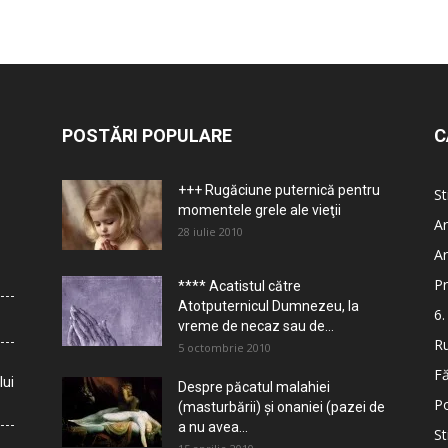
POSTĂRI POPULARE
C
+++ Rugăciune puternică pentru
St
momentele grele ale vieţii
Ar
28 iulie 2010
Ar
Pr
**** Acatistul către
Atotputernicul Dumnezeu, la
6.
vreme de necaz sau de...
Ru
5 octombrie 2010
Fă
lui
Despre păcatul malahiei
Po
(masturbării) şi onaniei (pazei de
a nu avea...
St