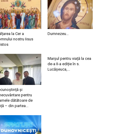
ălțarea la Cer a
Dumnezeu…
mnului nostru Iisus
istos
Marșul pentru viață la cea
de-a II-a ediție în s.
Lucășeuca,...
cunoștință și
necuvântare pentru
mele dătătoare de
ață – din partea...