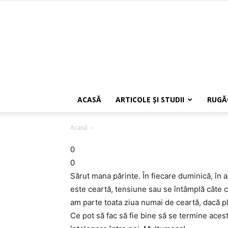
ACASĂ
ARTICOLE ŞI STUDII
RUGĂ
Acasă
0
0
Sărut mana părinte. În fiecare duminică, în a
este ceartă, tensiune sau se întâmplă câte c
am parte toata ziua numai de ceartă, dacă pl
Ce pot să fac să fie bine să se termine acest