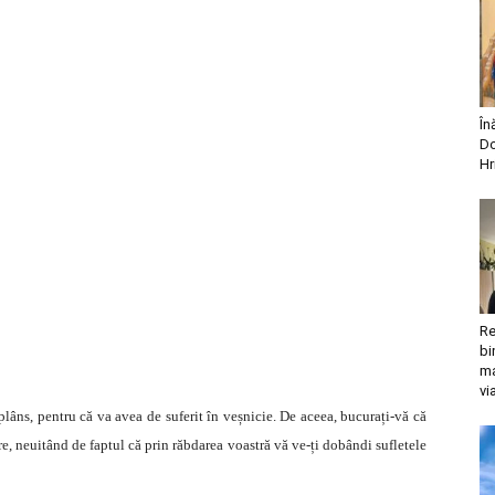
În
Do
Hr
Re
bi
ma
vi
 plâns, pentru că va avea de suferit în veșnicie. De aceea, bucurați-vă că
re, neuitând de faptul că prin răbdarea voastră vă ve-ți dobândi sufletele