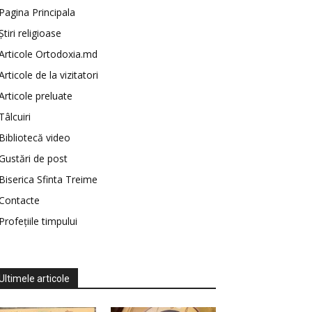
Pagina Principala
Știri religioase
Articole Ortodoxia.md
Articole de la vizitatori
Articole preluate
Tâlcuiri
Bibliotecă video
Gustări de post
Biserica Sfinta Treime
Contacte
Profețiile timpului
Ultimele articole