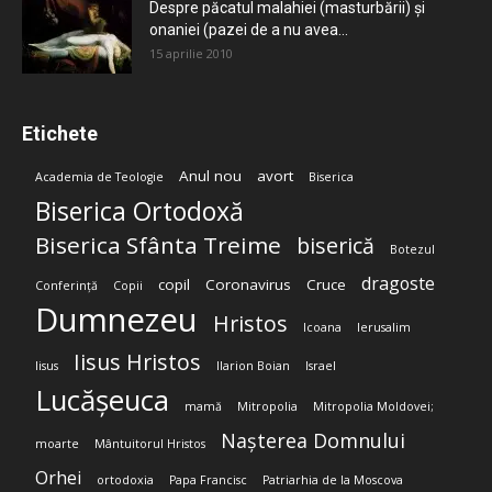
Despre păcatul malahiei (masturbării) şi
onaniei (pazei de a nu avea...
15 aprilie 2010
Etichete
Anul nou
avort
Academia de Teologie
Biserica
Biserica Ortodoxă
Biserica Sfânta Treime
biserică
Botezul
dragoste
copil
Coronavirus
Cruce
Conferință
Copii
Dumnezeu
Hristos
Icoana
Ierusalim
Iisus Hristos
Iisus
Ilarion Boian
Israel
Lucășeuca
mamă
Mitropolia
Mitropolia Moldovei;
Nașterea Domnului
moarte
Mântuitorul Hristos
Orhei
ortodoxia
Papa Francisc
Patriarhia de la Moscova