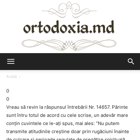
Ortodoxia.md
Acasă
0
0
Vreau să revin la răspunsul întrebării Nr. 14657. Părinte
sunt întru totul de acord cu cele scrise, un adevăr mare
conțin cuvintele ce le-ați spus, mai ales: ”Nu putem
transmite atitudinile creștine doar prin rugăciuni înainte
de culcare și perioade regulate de pregătire spirituală.