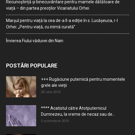
Recunoștință și binecuvântare pentru mamele dătătoare de
viață – din partea preoților Vicariatului Orhei
Marșul pentru viață la cea de-a II-a ediție în s. Lucășeuca, r-l
Orhei: „Pentru viață, cu inimă curată”
Învierea Fiului văduvei din Nain
POSTĂRI POPULARE
+++ Rugăciune puternică pentru momentele
grele ale vieţii
28 iulie 2010
**** Acatistul către Atotputernicul
Dumnezeu, la vreme de necaz sau de...
5 octombrie 2010