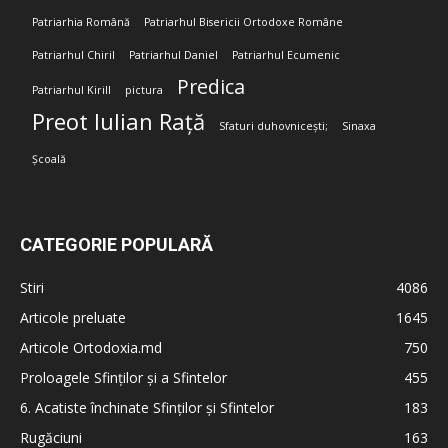
Patriarhia Română
Patriarhul Bisericii Ortodoxe Române
Patriarhul Chiril
Patriarhul Daniel
Patriarhul Ecumenic
Predica
Patriarhul Kirill
pictura
Preot Iulian Rață
Sfaturi duhovnicești;
Sinaxa
Școală
CATEGORIE POPULARĂ
Stiri
4086
Articole preluate
1645
Articole Ortodoxia.md
750
Proloagele Sfinților și a Sfintelor
455
6. Acatiste închinate Sfinților și Sfintelor
183
Rugăciuni
163