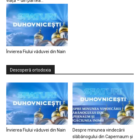
viață – din partea...
Învierea Fiului văduvei din Nain
Descoperă ortodoxia
Învierea Fiului văduvei din Nain
Despre minunea vindecării
slăbănogului din Capernaum și