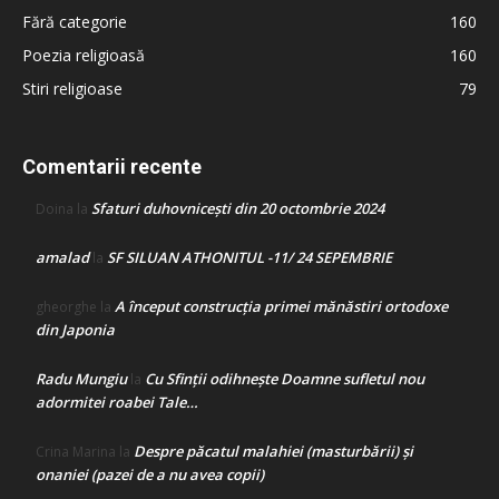
Fără categorie
160
Poezia religioasă
160
Stiri religioase
79
Comentarii recente
Sfaturi duhovnicești din 20 octombrie 2024
Doina
la
amalad
SF SILUAN ATHONITUL -11/ 24 SEPEMBRIE
la
A început construcţia primei mănăstiri ortodoxe
gheorghe
la
din Japonia
Radu Mungiu
Cu Sfinții odihnește Doamne sufletul nou
la
adormitei roabei Tale…
Despre păcatul malahiei (masturbării) şi
Crina Marina
la
onaniei (pazei de a nu avea copii)