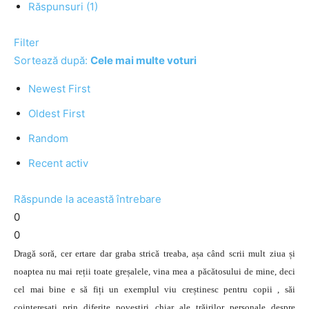
Răspunsuri (1)
Filter
Sortează după:
Cele mai multe voturi
Newest First
Oldest First
Random
Recent activ
Răspunde la această întrebare
0
0
Dragă soră, cer ertare dar graba strică treaba, așa când scrii mult ziua și
noaptea nu mai reții toate greșalele, vina mea a păcătosului de mine, deci
cel mai bine e să fiți un exemplul viu creștinesc pentru copii , săi
cointeresați prin diferite povestiri chiar ale trăirilor personale despre