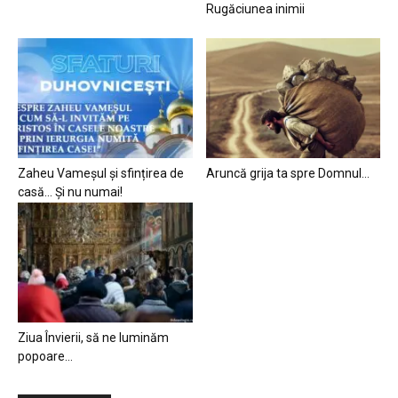
Rugăciunea inimii
Zaheu Vameșul și sfințirea de
Aruncă grija ta spre Domnul…
casă… Și nu numai!
Ziua Învierii, să ne luminăm
popoare…