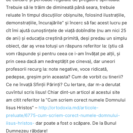
Trebuie să le trăim de dimineată până seara, trebuie
reluate în timpul discuțiilor obișnuite, folosind ilustrațiile,
demonstrațiile, încurajările” și încerc să fac acest lucru pe
cît îmi ajută cunoștințele de viață dobîndite (nu am nici 25
de ani) și educația creștină primită, deși predau un simplu
obiect, dar aș vrea totuși un răspuns referitor la: (știu că
vom răspunde și pentru ceea ce i-am învățat pe alții, și
prin ceea dacă am nedreptățit pe cineva), dar uneori
profesorii recurg la: note negative, voce ridicată,
pedepse, greşim prin aceasta? Cum de vorbit cu tinerii?
Ce ne învață Sfinții Părinți? Cu Iertare, dar m-a derutat
cuvîntul scris Iisus! Chiar dint-un articol al acestui site
am citit referitor la ”Cum scriem corect numele Domnului
Iisus Hristos” –
http://ortodoxia.md/articole-
preluate/6775-cum-scriem-corect-numele-domnului-
iisus-hristos-
dar poate a fost o scăpare. De la Bunul
Dumnezeu răbdare!