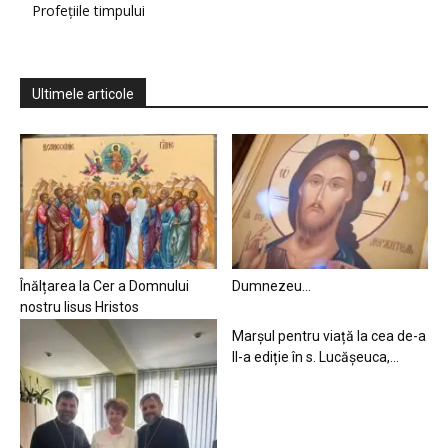
Profețiile timpului
Ultimele articole
Înălțarea la Cer a Domnului
Dumnezeu…
nostru Iisus Hristos
Marșul pentru viață la cea de-a
II-a ediție în s. Lucășeuca,...