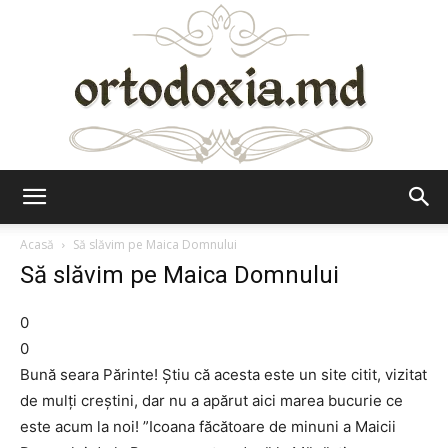
Ortodoxia.md
Acasă
Să slăvim pe Maica Domnului
Să slăvim pe Maica Domnului
0
0
Bună seara Părinte! Știu că acesta este un site citit, vizitat
de mulți creștini, dar nu a apărut aici marea bucurie ce
este acum la noi! ”Icoana făcătoare de minuni a Maicii