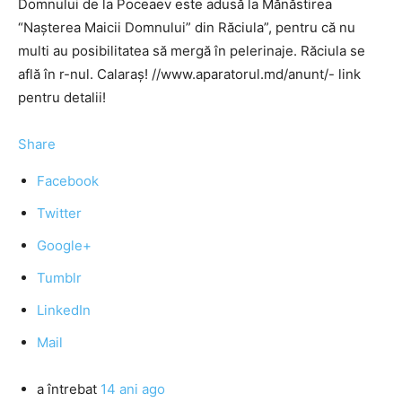
Domnului de la Poceaev este adusă la Mănăstirea
“Naşterea Maicii Domnului” din Răciula”, pentru că nu
multi au posibilitatea să mergă în pelerinaje. Răciula se
află în r-nul. Calaraș! //www.aparatorul.md/anunt/- link
pentru detalii!
Share
Facebook
Twitter
Google+
Tumblr
LinkedIn
Mail
a întrebat
14 ani ago