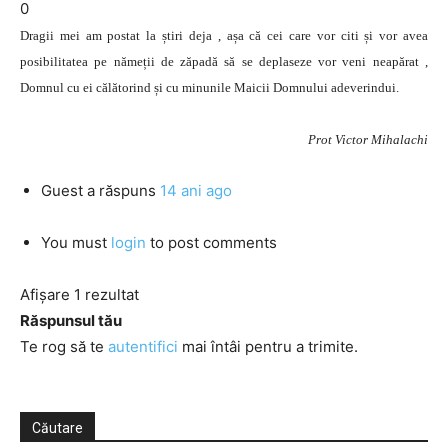
0
Dragii mei am postat la știri deja , așa că cei care vor citi și vor avea
posibilitatea pe nămeții de zăpadă să se deplaseze vor veni neapărat ,
Domnul cu ei călătorind și cu minunile Maicii Domnului adeverindui.
Prot Victor Mihalachi
Guest
a răspuns
14 ani ago
You must
login
to post comments
Afișare 1 rezultat
Răspunsul tău
Te rog să te
autentifici
mai întâi pentru a trimite.
Căutare