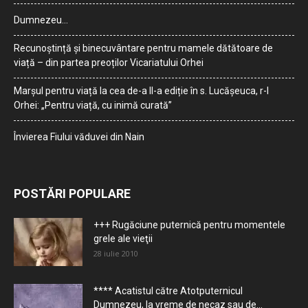
Dumnezeu…
Recunoștință și binecuvântare pentru mamele dătătoare de
viață – din partea preoților Vicariatului Orhei
Marșul pentru viață la cea de-a II-a ediție în s. Lucășeuca, r-l
Orhei: „Pentru viață, cu inimă curată”
Învierea Fiului văduvei din Nain
POSTĂRI POPULARE
+++ Rugăciune puternică pentru momentele
grele ale vieţii
28 iulie 2010
**** Acatistul către Atotputernicul
Dumnezeu, la vreme de necaz sau de...