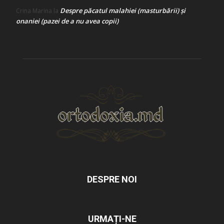
Despre păcatul malahiei (masturbării) şi
Crina Marina
la
onaniei (pazei de a nu avea copii)
DESPRE NOI
URMAȚI-NE