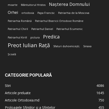
Nașterea Domnului
moarte
Mântuitorul Hristos
Orhei
ortodoxia
Papa Francisc
Patriarhia de la Moscova
Patriarhia Română
Patriarhul Bisericii Ortodoxe Române
Patriarhul Chiril
Patriarhul Daniel
Patriarhul Ecumenic
Predica
Patriarhul Kirill
pictura
Preot Iulian Rață
Sfaturi duhovnicești;
Sinaxa
Școală
CATEGORIE POPULARĂ
Stiri
4086
Articole preluate
1645
Articole Ortodoxia.md
750
Proloagele Sfinților și a Sfintelor
455