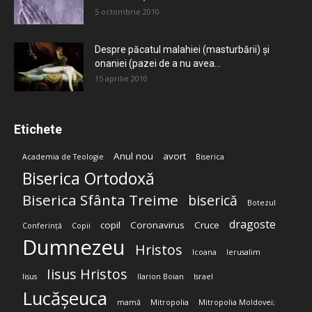
5 octombrie 2010
Despre păcatul malahiei (masturbării) şi
onaniei (pazei de a nu avea...
15 aprilie 2010
Etichete
Anul nou
avort
Academia de Teologie
Biserica
Biserica Ortodoxă
Biserica Sfânta Treime
biserică
Botezul
dragoste
copil
Coronavirus
Cruce
Conferință
Copii
Dumnezeu
Hristos
Icoana
Ierusalim
Iisus Hristos
Iisus
Ilarion Boian
Israel
Lucășeuca
mamă
Mitropolia
Mitropolia Moldovei;