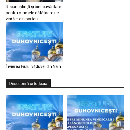
Recunoștință și binecuvântare
pentru mamele dătătoare de
viață – din partea...
Învierea Fiului văduvei din Nain
Descoperă ortodoxia