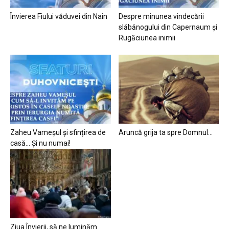
Învierea Fiului văduvei din Nain
Despre minunea vindecării
slăbănogului din Capernaum și
Rugăciunea inimii
Zaheu Vameșul și sfințirea de
Aruncă grija ta spre Domnul…
casă… Și nu numai!
Ziua Învierii, să ne luminăm