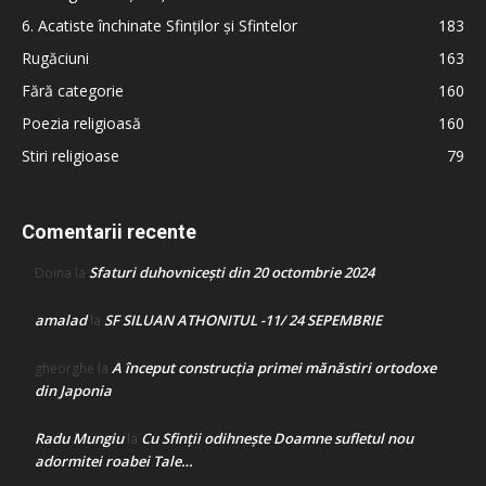
6. Acatiste închinate Sfinților și Sfintelor
183
Rugăciuni
163
Fără categorie
160
Poezia religioasă
160
Stiri religioase
79
Comentarii recente
Sfaturi duhovnicești din 20 octombrie 2024
Doina
la
amalad
SF SILUAN ATHONITUL -11/ 24 SEPEMBRIE
la
A început construcţia primei mănăstiri ortodoxe
gheorghe
la
din Japonia
Radu Mungiu
Cu Sfinții odihnește Doamne sufletul nou
la
adormitei roabei Tale…