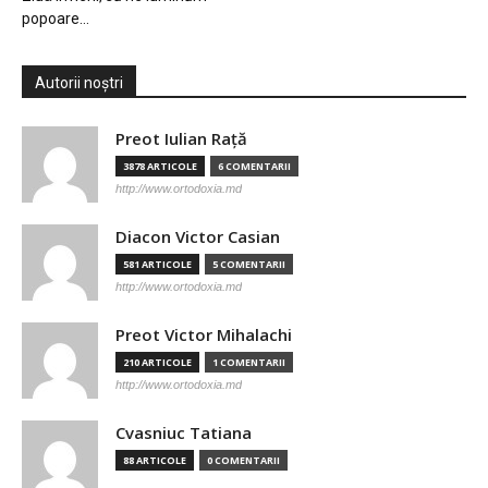
popoare…
Autorii noștri
Preot Iulian Raţă
3878 ARTICOLE
6 COMENTARII
http://www.ortodoxia.md
Diacon Victor Casian
581 ARTICOLE
5 COMENTARII
http://www.ortodoxia.md
Preot Victor Mihalachi
210 ARTICOLE
1 COMENTARII
http://www.ortodoxia.md
Cvasniuc Tatiana
88 ARTICOLE
0 COMENTARII