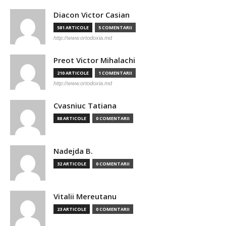
Diacon Victor Casian
581 ARTICOLE
5 COMENTARII
http://www.ortodoxia.md
Preot Victor Mihalachi
210 ARTICOLE
1 COMENTARII
http://www.ortodoxia.md
Cvasniuc Tatiana
88 ARTICOLE
0 COMENTARII
Nadejda B.
32 ARTICOLE
0 COMENTARII
Vitalii Mereutanu
23 ARTICOLE
0 COMENTARII