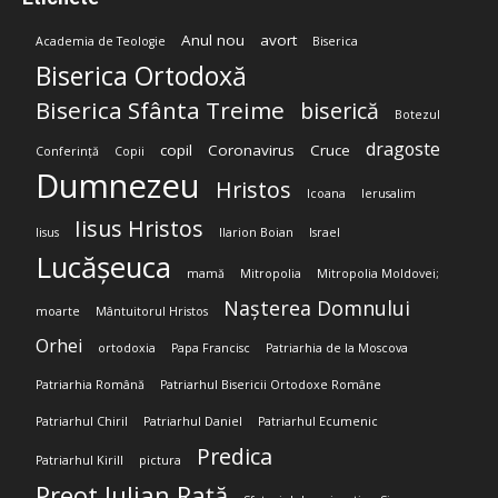
Anul nou
avort
Academia de Teologie
Biserica
Biserica Ortodoxă
Biserica Sfânta Treime
biserică
Botezul
dragoste
copil
Coronavirus
Cruce
Conferință
Copii
Dumnezeu
Hristos
Icoana
Ierusalim
Iisus Hristos
Iisus
Ilarion Boian
Israel
Lucășeuca
mamă
Mitropolia
Mitropolia Moldovei;
Nașterea Domnului
moarte
Mântuitorul Hristos
Orhei
ortodoxia
Papa Francisc
Patriarhia de la Moscova
Patriarhia Română
Patriarhul Bisericii Ortodoxe Române
Patriarhul Chiril
Patriarhul Daniel
Patriarhul Ecumenic
Predica
Patriarhul Kirill
pictura
Preot Iulian Rață