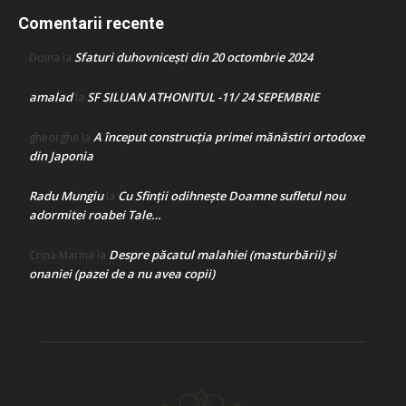
Comentarii recente
Sfaturi duhovnicești din 20 octombrie 2024
Doina
la
amalad
SF SILUAN ATHONITUL -11/ 24 SEPEMBRIE
la
A început construcţia primei mănăstiri ortodoxe
gheorghe
la
din Japonia
Radu Mungiu
Cu Sfinții odihnește Doamne sufletul nou
la
adormitei roabei Tale…
Despre păcatul malahiei (masturbării) şi
Crina Marina
la
onaniei (pazei de a nu avea copii)