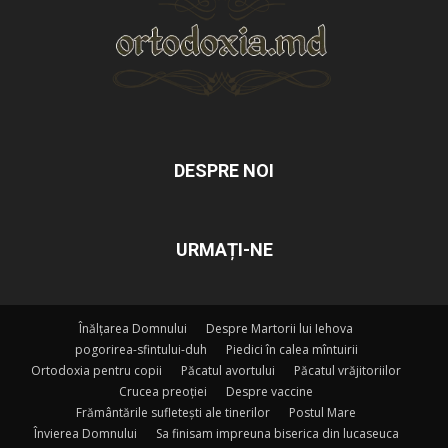
DESPRE NOI
URMAȚI-NE
Înălțarea Domnului
Despre Martorii lui Iehova
pogorirea-sfintului-duh
Piedici în calea mîntuirii
Ortodoxia pentru copii
Păcatul avortului
Păcatul vrăjitoriilor
Crucea preoției
Despre vaccine
Frământările sufletești ale tinerilor
Postul Mare
Învierea Domnului
Sa finisam impreuna biserica din lucaseuca