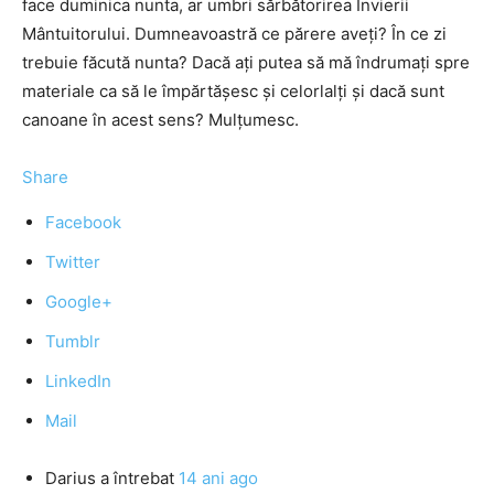
face duminica nunta, ar umbri sărbătorirea Învierii
Mântuitorului. Dumneavoastră ce părere aveţi? În ce zi
trebuie făcută nunta? Dacă aţi putea să mă îndrumaţi spre
materiale ca să le împărtăşesc şi celorlalţi şi dacă sunt
canoane în acest sens? Mulţumesc.
Share
Facebook
Twitter
Google+
Tumblr
LinkedIn
Mail
Darius
a întrebat
14 ani ago