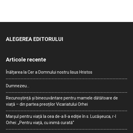
ALEGEREA EDITORULUI
Articole recente
Înălțarea la Cer a Domnului nostru Iisus Hristos
Dumnezeu…
Recunoștință și binecuvântare pentru mamele dătătoare de
viață – din partea preoților Vicariatului Orhei
Marșul pentru viață la cea de-a II-a ediție în s. Lucășeuca, r-l
Orhei: „Pentru viață, cu inimă curată”