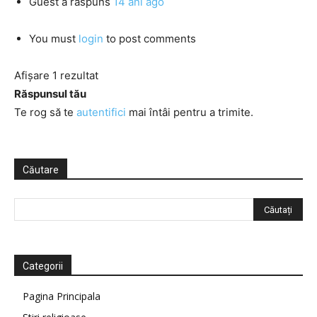
Guest
a răspuns
14 ani ago
You must
login
to post comments
Afișare 1 rezultat
Răspunsul tău
Te rog să te
autentifici
mai întâi pentru a trimite.
Căutare
Categorii
Pagina Principala