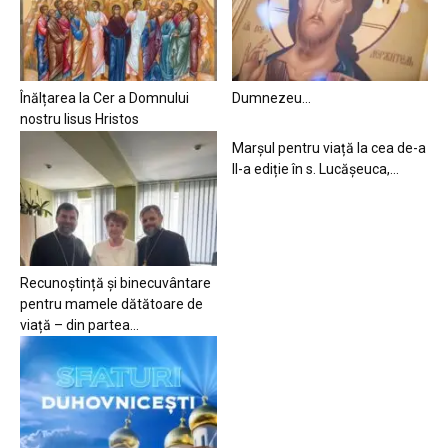
Înălțarea la Cer a Domnului
Dumnezeu…
nostru Iisus Hristos
Marșul pentru viață la cea de-a
II-a ediție în s. Lucășeuca,...
Recunoștință și binecuvântare
pentru mamele dătătoare de
viață – din partea...