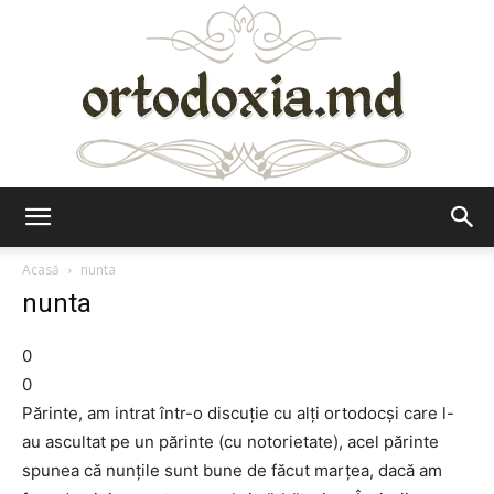
Ortodoxia.md
Acasă
nunta
nunta
0
0
Părinte, am intrat într-o discuţie cu alţi ortodocşi care l-
au ascultat pe un părinte (cu notorietate), acel părinte
spunea că nunţile sunt bune de făcut marţea, dacă am