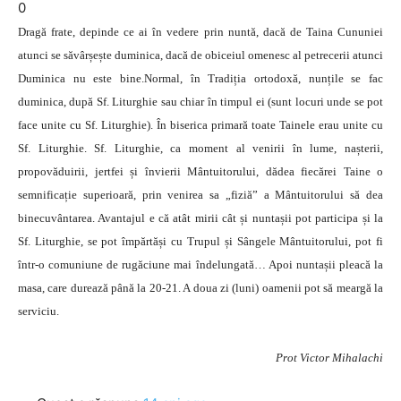
0
Dragă frate, depinde ce ai în vedere prin nuntă, dacă de Taina Cununiei
atunci se săvârșește duminica, dacă de obiceiul omenesc al petrecerii atunci
Duminica nu este bine.Normal, în Tradiția ortodoxă, nunțile se fac
duminica, după Sf. Liturghie sau chiar în timpul ei (sunt locuri unde se pot
face unite cu Sf. Liturghie). În biserica primară toate Tainele erau unite cu
Sf. Liturghie. Sf. Liturghie, ca moment al venirii în lume, nașterii,
propovăduirii, jertfei și învierii Mântuitorului, dădea fiecărei Taine o
semnificație superioară, prin venirea sa „fiziă” a Mântuitorului să dea
binecuvântarea. Avantajul e că atât mirii cât și nuntașii pot participa și la
Sf. Liturghie, se pot împărtăși cu Trupul și Sângele Mântuitorului, pot fi
într-o comuniune de rugăciune mai îndelungată… Apoi nuntașii pleacă la
masa, care durează până la 20-21. A doua zi (luni) oamenii pot să meargă la
serviciu.
Prot Victor Mihalachi