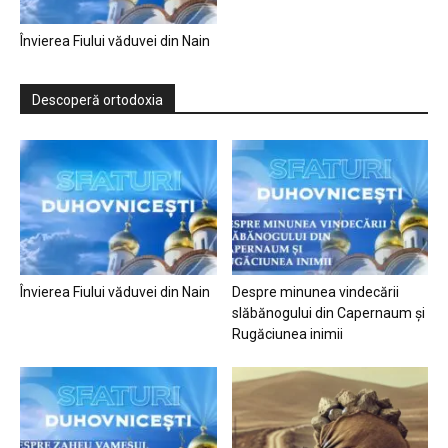
Învierea Fiului văduvei din Nain
Descoperă ortodoxia
Învierea Fiului văduvei din Nain
Despre minunea vindecării
slăbănogului din Capernaum și
Rugăciunea inimii