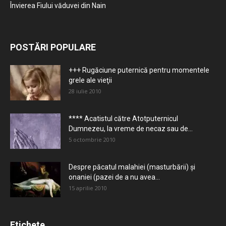
Învierea Fiului văduvei din Nain
POSTĂRI POPULARE
+++ Rugăciune puternică pentru momentele
grele ale vieţii
28 iulie 2010
**** Acatistul către Atotputernicul
Dumnezeu, la vreme de necaz sau de...
5 octombrie 2010
Despre păcatul malahiei (masturbării) şi
onaniei (pazei de a nu avea...
15 aprilie 2010
Etichete