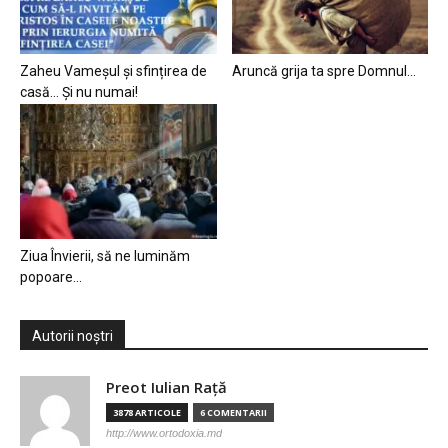
Zaheu Vameșul și sfințirea de
Aruncă grija ta spre Domnul…
casă… Și nu numai!
Ziua Învierii, să ne luminăm
popoare…
Autorii noștri
Preot Iulian Raţă
3878 ARTICOLE
6 COMENTARII
http://www.ortodoxia.md