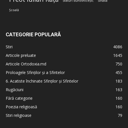
Sfaturi duhovnicești;
Sinaxa
Școală
CATEGORIE POPULARĂ
Stiri
4086
Articole preluate
1645
Articole Ortodoxia.md
750
Proloagele Sfinților și a Sfintelor
455
6. Acatiste închinate Sfinților și Sfintelor
183
Rugăciuni
163
Fără categorie
160
Poezia religioasă
160
Stiri religioase
79