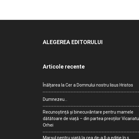
ALEGEREA EDITORULUI
Articole recente
Înălțarea la Cer a Domnului nostru Iisus Hristos
Dumnezeu…
Recunoștință și binecuvântare pentru mamele
dătătoare de viață – din partea preoților Vicariatu
Orhei
Marșul pentru viață la cea de-a II-a ediție în s.