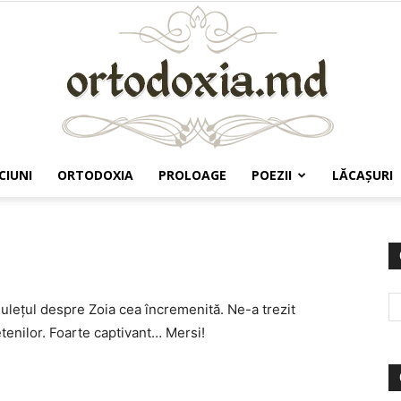
CIUNI
ORTODOXIA
PROLOAGE
POEZII
LĂCAŞURI
Ortodoxia.md
muleţul despre Zoia cea încremenită. Ne-a trezit
etenilor. Foarte captivant… Mersi!