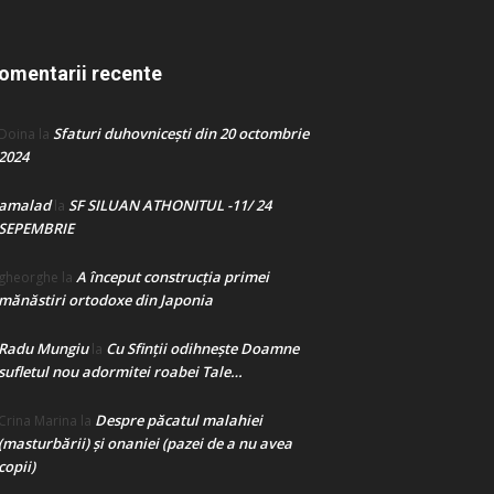
omentarii recente
Sfaturi duhovnicești din 20 octombrie
Doina
la
2024
amalad
SF SILUAN ATHONITUL -11/ 24
la
SEPEMBRIE
A început construcţia primei
gheorghe
la
mănăstiri ortodoxe din Japonia
Radu Mungiu
Cu Sfinții odihnește Doamne
la
sufletul nou adormitei roabei Tale…
Despre păcatul malahiei
Crina Marina
la
(masturbării) şi onaniei (pazei de a nu avea
copii)