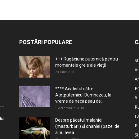
POSTĂRI POPULARE
C
+++ Rugăciune puternică pentru
St
momentele grele ale vieţii
Ar
28 iulie 2010
Ar
Pr
**** Acatistul către
Atotputernicul Dumnezeu, la
6.
vreme de necaz sau de...
Ru
5 octombrie 2010
Fă
lui
Despre păcatul malahiei
Po
(masturbării) şi onaniei (pazei de
a nu avea...
St