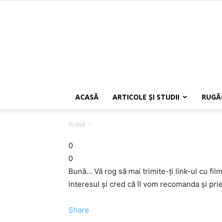
ACASĂ
ARTICOLE ŞI STUDII
RUGĂ
Acasă
0
0
Bună… Vă rog să mai trimite-ți link-ul cu fil
interesul şi cred că îl vom recomanda şi pri
Share