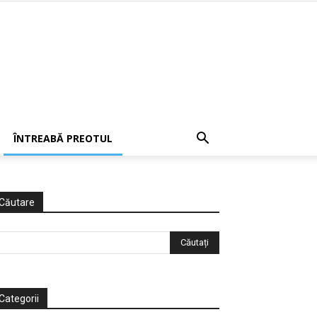
ÎNTREABĂ PREOTUL
Căutare
Categorii