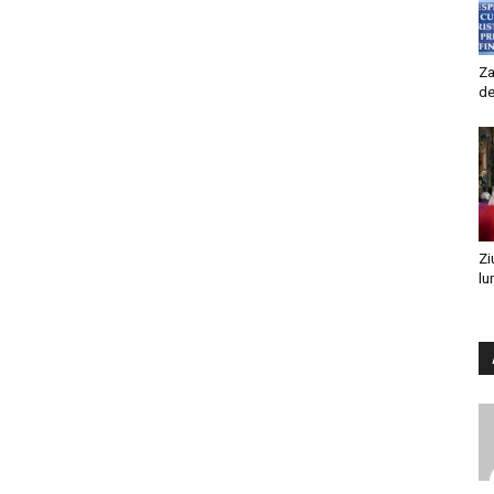
Za
de
Zi
lu