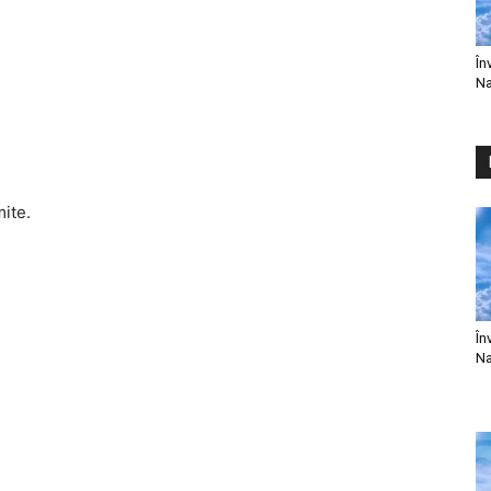
În
Na
mite.
În
Na