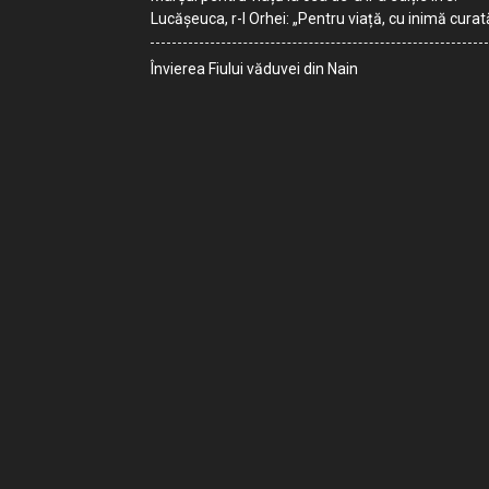
Lucășeuca, r-l Orhei: „Pentru viață, cu inimă curat
Învierea Fiului văduvei din Nain