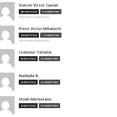
Diacon Victor Casian
581 ARTICOLE
5 COMENTARII
http://www.ortodoxia.md
Preot Victor Mihalachi
210 ARTICOLE
1 COMENTARII
http://www.ortodoxia.md
Cvasniuc Tatiana
88 ARTICOLE
0 COMENTARII
Nadejda B.
32 ARTICOLE
0 COMENTARII
Vitalii Mereutanu
23 ARTICOLE
0 COMENTARII