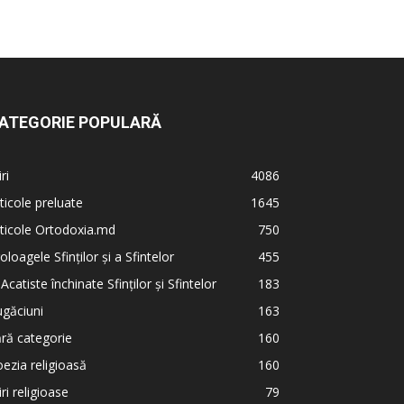
ATEGORIE POPULARĂ
iri
4086
ticole preluate
1645
ticole Ortodoxia.md
750
oloagele Sfinților și a Sfintelor
455
 Acatiste închinate Sfinților și Sfintelor
183
găciuni
163
ră categorie
160
ezia religioasă
160
iri religioase
79