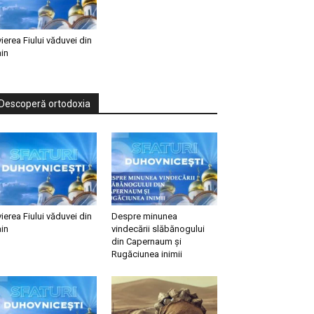
vierea Fiului văduvei din
in
Descoperă ortodoxia
vierea Fiului văduvei din
Despre minunea
in
vindecării slăbănogului
din Capernaum și
Rugăciunea inimii