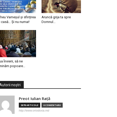
heu Vameșul și sfințirea
Aruncă grija ta spre
 casă… Și nu numai!
Domnul…
ua Învierii, să ne
minăm popoare…
Autorii noștri
Preot Iulian Raţă
3878 ARTICOLE
6 COMENTARII
http://www.ortodoxia.md