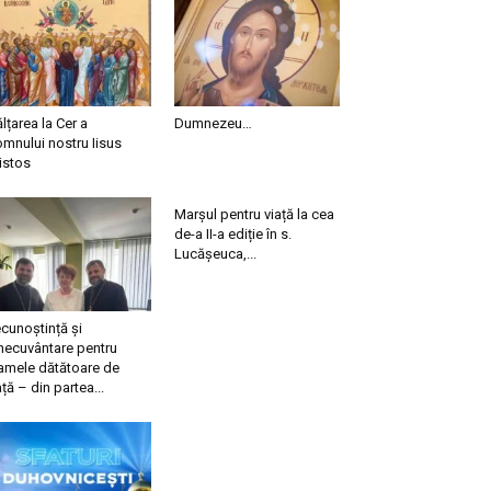
ălțarea la Cer a
Dumnezeu…
mnului nostru Iisus
istos
Marșul pentru viață la cea
de-a II-a ediție în s.
Lucășeuca,...
cunoștință și
necuvântare pentru
mele dătătoare de
ață – din partea...