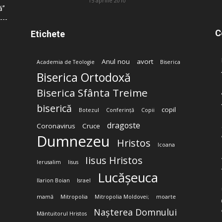
15 aprilie 2010
ă”
C
Etichete
Anul nou
avort
Academia de Teologie
Biserica
Biserica Ortodoxă
Biserica Sfânta Treime
biserică
copil
Botezul
Conferință
Copii
dragoste
Coronavirus
Cruce
Dumnezeu
Hristos
Icoana
Iisus Hristos
Ierusalim
Iisus
Lucășeuca
Ilarion Boian
Israel
mamă
Mitropolia
Mitropolia Moldovei;
moarte
Nașterea Domnului
Mântuitorul Hristos