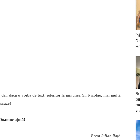
În
Do
Hr
Re
dar, dacă e vorba de text, referitor la minunea Sf. Nicolae, mai multă
bi
 scuze!
ma
vi
Doamne ajută!
Preot Iulian Rață