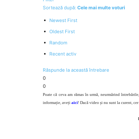
Sortează după:
Cele mai multe voturi
Newest First
Oldest First
Random
Recent activ
Răspunde la această întrebare
0
0
Poate că ceva am rămas în urmă, neurmărind întrebările, 
informație, aveți
aici
! Dacă video și nu sunt la curent, cer