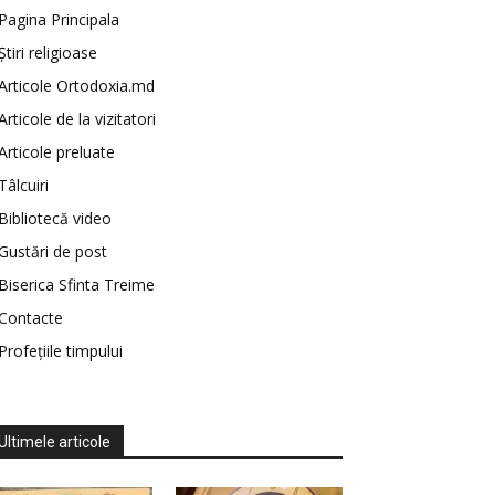
Pagina Principala
Știri religioase
Articole Ortodoxia.md
Articole de la vizitatori
Articole preluate
Tâlcuiri
Bibliotecă video
Gustări de post
Biserica Sfinta Treime
Contacte
Profețiile timpului
Ultimele articole