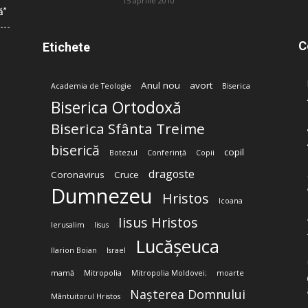
15 aprilie 2010
ă”
C
Etichete
Anul nou
avort
Academia de Teologie
Biserica
Biserica Ortodoxă
Biserica Sfânta Treime
biserică
copil
Botezul
Conferință
Copii
dragoste
Coronavirus
Cruce
Dumnezeu
Hristos
Icoana
Iisus Hristos
Ierusalim
Iisus
Lucășeuca
Ilarion Boian
Israel
mamă
Mitropolia
Mitropolia Moldovei;
moarte
Nașterea Domnului
Mântuitorul Hristos