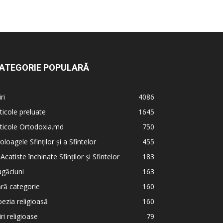
ATEGORIE POPULARĂ
iri
4086
ticole preluate
1645
ticole Ortodoxia.md
750
oloagele Sfinților și a Sfintelor
455
 Acatiste închinate Sfinților și Sfintelor
183
găciuni
163
ră categorie
160
ezia religioasă
160
iri religioase
79