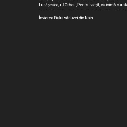
Lucășeuca, r-l Orhei: „Pentru viață, cu inimă curat
Învierea Fiului văduvei din Nain