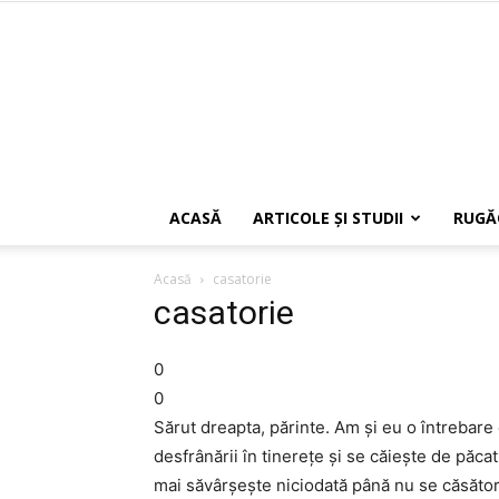
ACASĂ
ARTICOLE ŞI STUDII
RUGĂ
Acasă
casatorie
casatorie
0
0
Sărut dreapta, părinte. Am şi eu o întrebare c
desfrânării în tinereţe şi se căieşte de păca
mai săvârşeşte niciodată până nu se căsătoreş