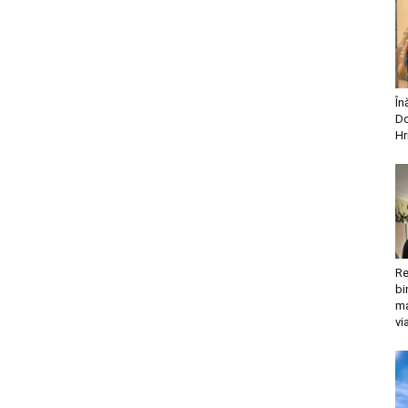
În
Do
Hr
Re
bi
ma
vi