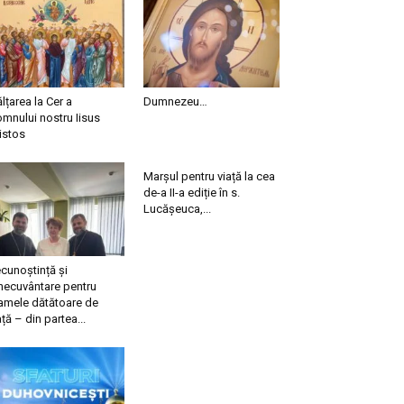
ălțarea la Cer a
Dumnezeu…
mnului nostru Iisus
istos
Marșul pentru viață la cea
de-a II-a ediție în s.
Lucășeuca,...
cunoștință și
necuvântare pentru
mele dătătoare de
ață – din partea...