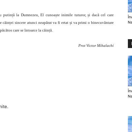
cu putință la Dumnezeu, El cunoaște inimile tuturor, și dacă cel care
În
Na
e căinței sincere atunci neapărat va fi ertat și va primi o binecuvântare
ăcătos care se întoarce la căință.
Prot Victor Mihalachi
În
Na
mite.