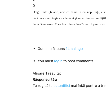
0
Dragă frate Ștefane, ceia ce la noi e cu neputință, e 
păcătuește se căește cu adevărat și îndeplinește condițiil
de la Dumnezeu. Mare bucurie se face în ceruri pentru un p
Guest
a răspuns
14 ani ago
You must
login
to post comments
Afișare 1 rezultat
Răspunsul tău
Te rog să te
autentifici
mai întâi pentru a tri