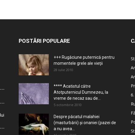
POSTĂRI POPULARE
C
+++ Rugăciune puternică pentru
St
momentele grele ale vieţii
Ar
28 iulie 2010
Ar
Pr
**** Acatistul către
Atotputernicul Dumnezeu, la
6.
vreme de necaz sau de...
Ru
5 octombrie 2010
Fă
lui
Despre păcatul malahiei
Po
(masturbării) şi onaniei (pazei de
a nu avea...
St