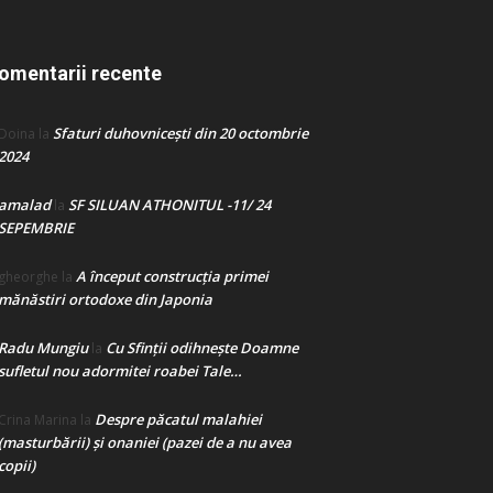
omentarii recente
Sfaturi duhovnicești din 20 octombrie
Doina
la
2024
amalad
SF SILUAN ATHONITUL -11/ 24
la
SEPEMBRIE
A început construcţia primei
gheorghe
la
mănăstiri ortodoxe din Japonia
Radu Mungiu
Cu Sfinții odihnește Doamne
la
sufletul nou adormitei roabei Tale…
Despre păcatul malahiei
Crina Marina
la
(masturbării) şi onaniei (pazei de a nu avea
copii)