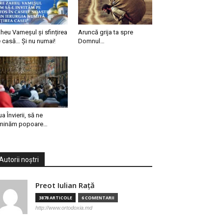
heu Vameșul și sfințirea
Aruncă grija ta spre
 casă… Și nu numai!
Domnul…
ua Învierii, să ne
minăm popoare…
Autorii noștri
Preot Iulian Raţă
3878 ARTICOLE
6 COMENTARII
http://www.ortodoxia.md