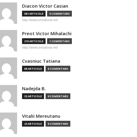
Diacon Victor Casian
581 ARTICOLE
5 COMENTARII
http://www.ortodoxia.md
Preot Victor Mihalachi
210 ARTICOLE
1 COMENTARII
http://www.ortodoxia.md
Cvasniuc Tatiana
88 ARTICOLE
0 COMENTARII
Nadejda B.
32 ARTICOLE
0 COMENTARII
Vitalii Mereutanu
23 ARTICOLE
0 COMENTARII