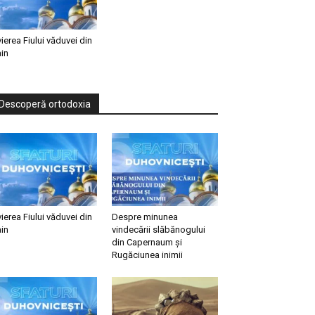
vierea Fiului văduvei din
in
Descoperă ortodoxia
vierea Fiului văduvei din
Despre minunea
in
vindecării slăbănogului
din Capernaum și
Rugăciunea inimii