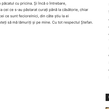
n păcatul cu pricina. Şi încă o întrebare,
cei ce s-au păstarat curaţi până la căsătorie, chiar
i ce sunt feciorelnici, din câte ştiu la ei
ţi să mă lămuriţi şi pe mine. Cu tot respectul Ştefan.