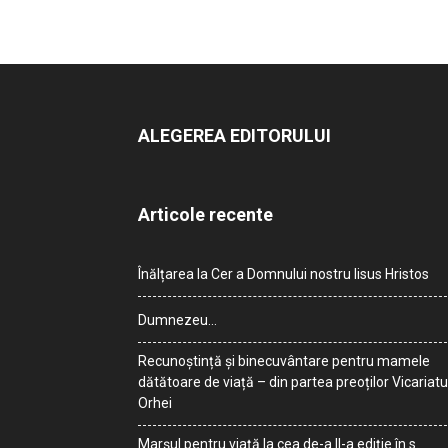
ALEGEREA EDITORULUI
Articole recente
Înălțarea la Cer a Domnului nostru Iisus Hristos
Dumnezeu…
Recunoștință și binecuvântare pentru mamele
dătătoare de viață – din partea preoților Vicariatu
Orhei
Marșul pentru viață la cea de-a II-a ediție în s.