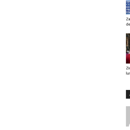
Za
de
Zi
lu