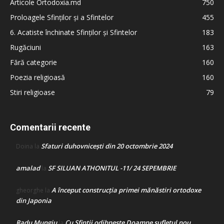
Articole Ortodoxia.md
750
Proloagele Sfinților și a Sfintelor
455
6. Acatiste închinate Sfinților și Sfintelor
183
Rugăciuni
163
Fără categorie
160
Poezia religioasă
160
Stiri religioase
79
Comentarii recente
Sfaturi duhovnicești din 20 octombrie 2024
Doina
la
amalad
SF SILUAN ATHONITUL -11/ 24 SEPEMBRIE
la
A început construcţia primei mănăstiri ortodoxe
gheorghe
la
din Japonia
Radu Mungiu
Cu Sfinții odihnește Doamne sufletul nou
la