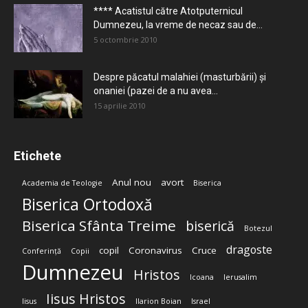
**** Acatistul către Atotputernicul
Dumnezeu, la vreme de necaz sau de...
5 octombrie 2010
Despre păcatul malahiei (masturbării) şi
onaniei (pazei de a nu avea...
15 aprilie 2010
Etichete
Anul nou
avort
Academia de Teologie
Biserica
Biserica Ortodoxă
Biserica Sfânta Treime
biserică
Botezul
dragoste
copil
Coronavirus
Cruce
Conferință
Copii
Dumnezeu
Hristos
Icoana
Ierusalim
Iisus Hristos
Iisus
Ilarion Boian
Israel