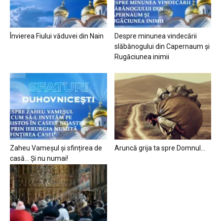
Învierea Fiului văduvei din Nain
Despre minunea vindecării
slăbănogului din Capernaum și
Rugăciunea inimii
Zaheu Vameșul și sfințirea de
Aruncă grija ta spre Domnul…
casă… Și nu numai!