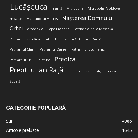
Lucășeuca
mamă
Mitropolia
Mitropolia Moldovei;
Nașterea Domnului
moarte
Mântuitorul Hristos
Orhei
ortodoxia
Papa Francisc
Patriarhia de la Moscova
Patriarhia Română
Patriarhul Bisericii Ortodoxe Române
Patriarhul Chiril
Patriarhul Daniel
Patriarhul Ecumenic
Predica
Patriarhul Kirill
pictura
Preot Iulian Rață
Sfaturi duhovnicești;
Sinaxa
Școală
CATEGORIE POPULARĂ
Stiri
4086
Articole preluate
1645