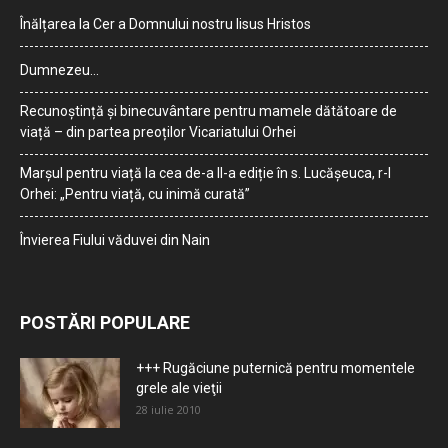
Înălțarea la Cer a Domnului nostru Iisus Hristos
Dumnezeu…
Recunoștință și binecuvântare pentru mamele dătătoare de
viață – din partea preoților Vicariatului Orhei
Marșul pentru viață la cea de-a II-a ediție în s. Lucășeuca, r-l
Orhei: „Pentru viață, cu inimă curată”
Învierea Fiului văduvei din Nain
POSTĂRI POPULARE
+++ Rugăciune puternică pentru momentele
grele ale vieţii
28 iulie 2010