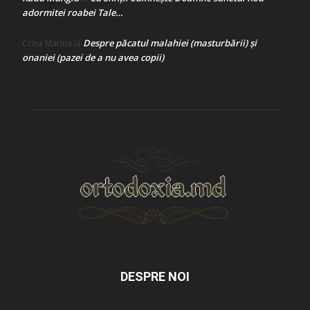
adormitei roabei Tale…
Despre păcatul malahiei (masturbării) şi
Crina Marina
la
onaniei (pazei de a nu avea copii)
DESPRE NOI