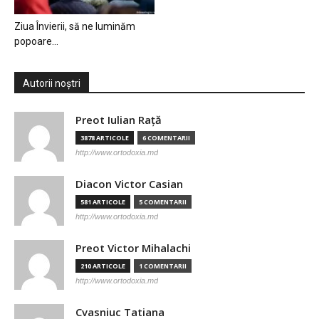
Ziua Învierii, să ne luminăm
popoare…
Autorii noștri
Preot Iulian Raţă
3878 ARTICOLE
6 COMENTARII
http://www.ortodoxia.md
Diacon Victor Casian
581 ARTICOLE
5 COMENTARII
http://www.ortodoxia.md
Preot Victor Mihalachi
210 ARTICOLE
1 COMENTARII
http://www.ortodoxia.md
Cvasniuc Tatiana