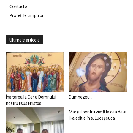
Contacte
Profețiile timpului
Ultimele articole
Înălțarea la Cer a Domnului
Dumnezeu…
nostru Iisus Hristos
Marșul pentru viață la cea de-a
II-a ediție în s. Lucășeuca,...