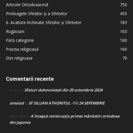
Articole Ortodoxia.md
750
Proloagele Sfinților și a Sfintelor
455
6. Acatiste închinate Sfinților și Sfintelor
183
Rugăciuni
163
Fără categorie
160
Poezia religioasă
160
Stiri religioase
79
Comentarii recente
Sfaturi duhovnicești din 20 octombrie 2024
Doina
la
amalad
SF SILUAN ATHONITUL -11/ 24 SEPEMBRIE
la
A început construcţia primei mănăstiri ortodoxe
gheorghe
la
din Japonia