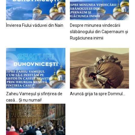
Învierea Fiului văduvei din Nain
Despre minunea vindecării
slăbănogului din Capernaum și
Rugăciunea inimii
Zaheu Vameșul și sfințirea de
Aruncă grija ta spre Domnul…
casă… Și nu numai!