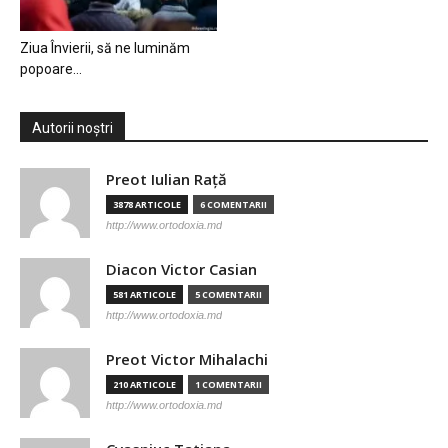
Ziua Învierii, să ne luminăm
popoare…
Autorii noștri
Preot Iulian Raţă
3878 ARTICOLE
6 COMENTARII
http://www.ortodoxia.md
Diacon Victor Casian
581 ARTICOLE
5 COMENTARII
http://www.ortodoxia.md
Preot Victor Mihalachi
210 ARTICOLE
1 COMENTARII
http://www.ortodoxia.md