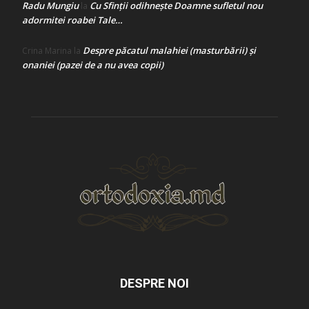
Radu Mungiu
Cu Sfinții odihnește Doamne sufletul nou
la
adormitei roabei Tale…
Despre păcatul malahiei (masturbării) şi
Crina Marina
la
onaniei (pazei de a nu avea copii)
DESPRE NOI