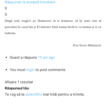
Răspunde la această întrebare
0
0
Dragă soră, roagă-L pe Dumnezeu să te lumineze, să îți arate cum să
procedezi în cazul tău și El milostiv fiind numai decât te va lumina și te va
îndruma.
Prot Victor Mihalachi
Guest
a răspuns
13 ani ago
You must
login
to post comments
Afișare 1 rezultat
Răspunsul tău
Te rog să te
autentifici
mai întâi pentru a trimite.