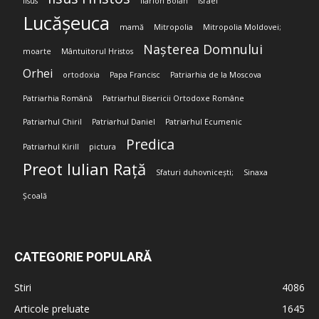
Iisus
Ilarion Boian
Israel
Lucășeuca
mamă
Mitropolia
Mitropolia Moldovei;
Nașterea Domnului
moarte
Mântuitorul Hristos
Orhei
ortodoxia
Papa Francisc
Patriarhia de la Moscova
Patriarhia Română
Patriarhul Bisericii Ortodoxe Române
Patriarhul Chiril
Patriarhul Daniel
Patriarhul Ecumenic
Predica
Patriarhul Kirill
pictura
Preot Iulian Rață
Sfaturi duhovnicești;
Sinaxa
Școală
CATEGORIE POPULARĂ
Stiri
4086
Articole preluate
1645